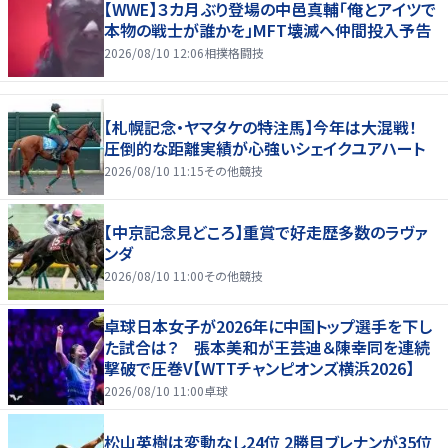
【WWE】３カ月ぶり登場の中邑真輔「俺とアイツで
本物の戦士が誰かを」MFT壊滅へ仲間投入予告
2026/08/10 12:06
相撲格闘技
【札幌記念・ヤマタケの特注馬】今年は大混戦！
圧倒的な距離実績が心強いシェイクユアハート
2026/08/10 11:15
その他競技
【中京記念見どころ】重賞で好走歴多数のラヴァ
ンダ
2026/08/10 11:00
その他競技
卓球日本女子が2026年に中国トップ選手を下し
た試合は？ 張本美和が王芸迪＆陳幸同を連続
撃破で圧巻V【WTTチャンピオンズ横浜2026】
2026/08/10 11:00
卓球
松山英樹は変動なし24位 2勝目ブレナンが35位