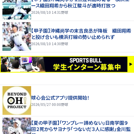
ース織田翔希から秋江駿斗が適時打放つ
2026/08/10 14:31
野球
【甲子園】沖縄尚学の末吉良丞が降板 織田翔希
と投げ合いも横浜打線の勢い止められず
2026/08/10 14:30
野球
球心会公式アプリ提供開始！
2026/05/27 00:00
野球
【夏の甲子園】「ワンプレー諦めない」日南学園９
回２死からサヨナラ「つないだ３人に感謝」金川監