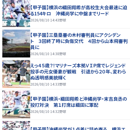
【甲子園】横浜の織田翔希が高校生大会最速に迫
る154キロ 沖縄尚学に中盤までリード
2026/08/10 14:43
野球
【甲子園】三塁塁審の木村審判員にアクシデン
ト ３回終了時に負傷交代 ４回から山本飛審判
員に
2026/08/10 14:38
野球
えっ４５歳？！マリナーズ本拠ＶＩＰ席でレジェンド
投手の元女優妻が観戦 引退から２０年、変わら
ぬ透明感美貌輝く
2026/08/10 14:33
野球
【甲子園】横浜・織田翔希と沖縄尚学・末吉良丞の
投打対決 第１打席は織田に軍配
2026/08/10 14:32
野球
【甲子園】沖縄尚学が１点差に詰め寄る 横浜エ