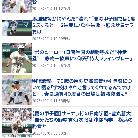
督
2026/08/10 11:12
野球
馬淵監督が悔やんだ“流れ”「夏の甲子園では1度
ミスすると」 3失策にバント失敗…無念サヨナラ
負け
2026/08/10 10:39
野球
「影のヒーロー」日南学園の劇勝呼んだ“神走
塁” 悲鳴→歓声にX仰天「特大ファインプレー」
2026/08/10 10:56
野球
明徳義塾 ７０歳の馬淵史郎監督が引き際につ
いて語る「学校はやれと言ってくれてるんですけ
ど…」春夏通算４０度目の出場は初戦突破も“馬
淵節”炸裂
2026/08/10 11:58
野球
【夏の甲子園】サヨナラ打の日南学園・豊丸蒼大
「自分たちの野球貫く」次戦は沖縄尚学－横浜の
勝者と
2026/08/05 00:00
野球