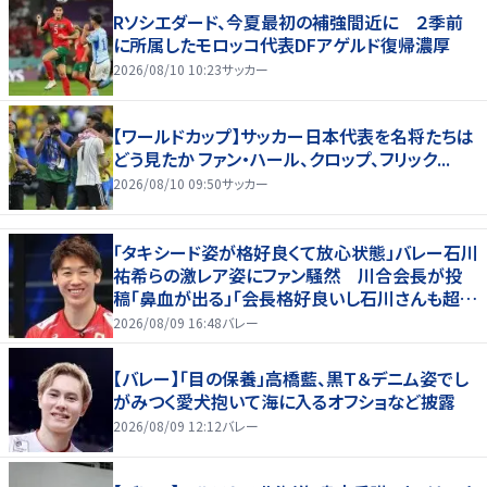
Rソシエダード、今夏最初の補強間近に ２季前
に所属したモロッコ代表DFアゲルド復帰濃厚
2026/08/10 10:23
サッカー
【ワールドカップ】サッカー日本代表を名将たちは
どう見たか ファン・ハール、クロップ、フリック...
2026/08/10 09:50
サッカー
「タキシード姿が格好良くて放心状態」バレー石川
祐希らの激レア姿にファン騒然 川合会長が投
稿「鼻血が出る」「会長格好良いし石川さんも超格
好いい」
2026/08/09 16:48
バレー
【バレー】「目の保養」高橋藍、黒Ｔ＆デニム姿でし
がみつく愛犬抱いて海に入るオフショなど披露
2026/08/09 12:12
バレー