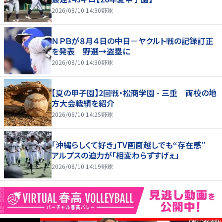
2026/08/10 14:30
野球
ＮＰＢが８月４日の中日－ヤクルト戦の記録訂正
を発表 野選→盗塁に
2026/08/10 14:30
野球
【夏の甲子園】2回戦・松商学園 - 三重 両校の地
方大会戦績を紹介
2026/08/10 14:25
野球
「沖縄らしくて好き」TV画面越しでも“存在感”
アルプスの迫力が「相変わらずすげぇ」
2026/08/10 14:19
野球