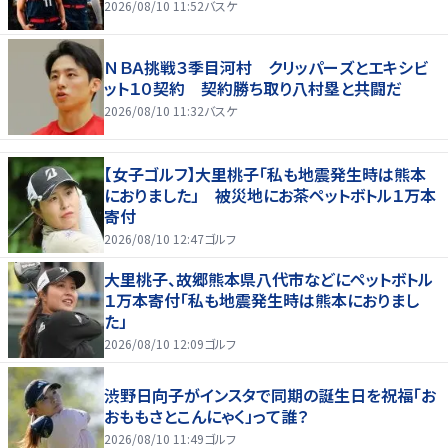
2026/08/10 11:52
バスケ
ＮＢＡ挑戦３季目河村 クリッパーズとエキシビ
ット１０契約 契約勝ち取り八村塁と共闘だ
2026/08/10 11:32
バスケ
【女子ゴルフ】大里桃子「私も地震発生時は熊本
におりました」 被災地にお茶ペットボトル１万本
寄付
2026/08/10 12:47
ゴルフ
大里桃子、故郷熊本県八代市などにペットボトル
１万本寄付「私も地震発生時は熊本におりまし
た」
2026/08/10 12:09
ゴルフ
渋野日向子がインスタで同期の誕生日を祝福「お
おももさとこんにゃく」って誰？
2026/08/10 11:49
ゴルフ