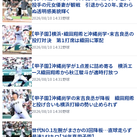
投手の元女優妻が観戦 引退から２０年、変わら
ぬ透明感美貌輝く
2026/08/10 14:33
野球
【甲子園】横浜・織田翔希と沖縄尚学・末吉良丞の
投打対決 第１打席は織田に軍配
2026/08/10 14:32
野球
【甲子園】沖縄尚学が１点差に詰め寄る 横浜エ
ース織田翔希から秋江駿斗が適時打放つ
2026/08/10 14:31
野球
【甲子園】沖縄尚学の末吉良丞が降板 織田翔希
と投げ合いも横浜打線の勢い止められず
2026/08/10 14:30
野球
世代NO.1左腕がまさかの3回降板…直球走らず
最速143キロ【26年夏甲子園】