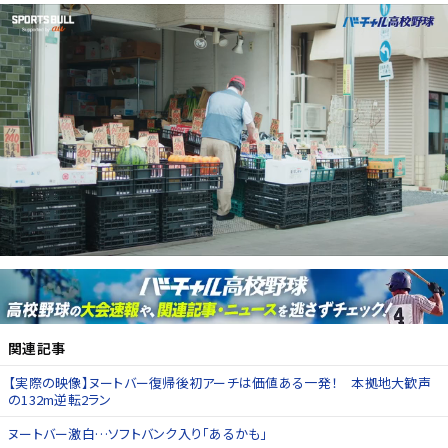
関連記事
【実際の映像】ヌートバー復帰後初アーチは価値ある一発！ 本拠地大歓声
の132m逆転2ラン
ヌートバー激白…ソフトバンク入り「あるかも」