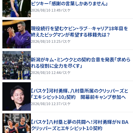
ビツキー「感謝の言葉しかありません」
2026/08/10 13:49
バスケ
現役続行を望むケビン・ラブ…キャリア18年目を
終えたビッグマンが希望する移籍先は？
2026/08/10 13:25
バスケ
新潟がキム・ミンウクとの契約合意を発表「求めら
れる役割に全力を尽くす」
2026/08/10 12:44
バスケ
【バスケ】河村勇輝、八村塁所属のクリッパーズと
「エキシビット10」契約 開幕前キャンプ参加へ
2026/08/10 12:37
バスケ
【バスケ】八村塁と夢の共闘へ！河村勇輝がＮＢＡ
クリッパーズとエキシビット１０契約