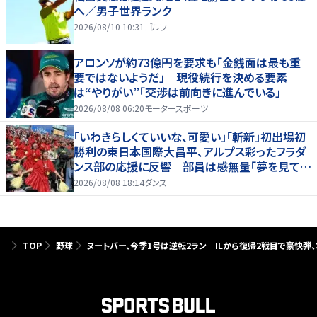
へ／男子世界ランク
2026/08/10 10:31
ゴルフ
アロンソが約73億円を要求も「金銭面は最も重
要ではないようだ」 現役続行を決める要素
は“やりがい”「交渉は前向きに進んでいる」
2026/08/08 06:20
モータースポーツ
「いわきらしくていいな、可愛い」「斬新」初出場初
勝利の東日本国際大昌平、アルプス彩ったフラダ
ンス部の応援に反響 部員は感無量「夢を見てい
るよう」
2026/08/08 18:14
ダンス
TOP
野球
ヌートバー、今季1号は逆転2ラン ILから復帰2戦目で豪快弾