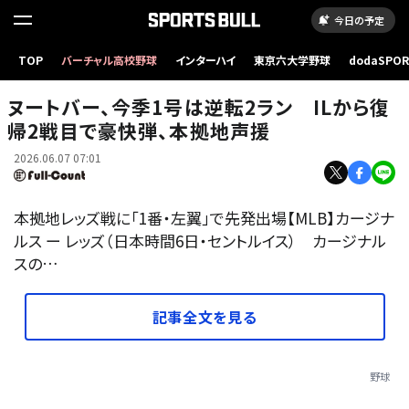
今日の予定
TOP
バーチャル高校野球
インターハイ
東京六大学野球
dodaSPO
カージナルスのラーズ・ヌートバー【写真：ロイター】
（新しいタブ
ヌートバー、今季1号は逆転2ラン ILから復
帰2戦目で豪快弾、本拠地声援
2026.06.07 07:01
本拠地レッズ戦に「1番・左翼」で先発出場【MLB】カージナ
ルス ー レッズ（日本時間6日・セントルイス） カージナル
スの…
記事全文を見る
野球