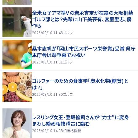
全米女子アマ準Ｖの岩永杏奈が在籍の大阪桐蔭
ゴルフ部とは？先輩に山下美夢有、宮里聖志、優
作ら
2026/08/10 11:48
ゴルフ
桑木志帆が「岡山市民スポーツ栄誉賞」受賞 県庁
本庁舎は懸垂幕でお祝い
2026/08/10 11:31
ゴルフ
ゴルファーのための食事学「炭水化物(糖質)と
は？」
2026/08/10 11:30
ゴルフ
レスリング女王・登坂絵莉さんが“力士”に変身
まわし締め相撲稽古に臨む
2026/08/10 14:08
相撲格闘技