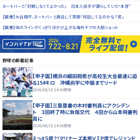
ヌートバーと「対戦しなくてよかった」 日本人投手が漏らしていた“本音”
【画像】大谷翔平、ヌートバーと再会して笑顔「何話してるのかな？笑」
【画像】体のラインがくっきり浮かび上がる海外チアの大胆ショット
野球
の新着記事
【甲子園】横浜の織田翔希が高校生大会最速に迫
る154キロ 沖縄尚学に中盤までリード
2026/08/10 14:43
野球
【甲子園】三塁塁審の木村審判員にアクシデン
ト ３回終了時に負傷交代 ４回から山本飛審判
員に
2026/08/10 14:38
野球
えっ４５歳？！マリナーズ本拠ＶＩＰ席でレジェンド