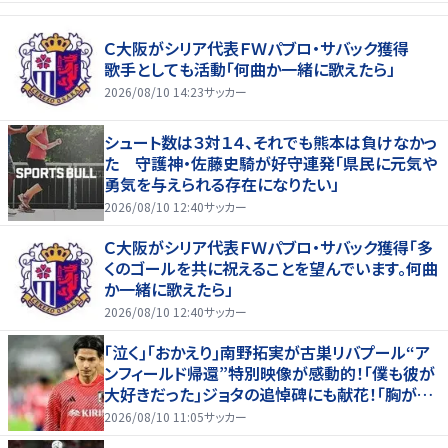
Ｃ大阪がシリア代表ＦＷパブロ・サバック獲得
歌手としても活動「何曲か一緒に歌えたら」
2026/08/10 14:23
サッカー
シュート数は３対１４、それでも熊本は負けなかっ
た 守護神・佐藤史騎が好守連発「県民に元気や
勇気を与えられる存在になりたい」
2026/08/10 12:40
サッカー
Ｃ大阪がシリア代表ＦＷパブロ・サバック獲得「多
くのゴールを共に祝えることを望んでいます。何曲
か一緒に歌えたら」
2026/08/10 12:40
サッカー
｢泣く｣｢おかえり｣南野拓実が古巣リバプール“ア
ンフィールド帰還”特別映像が感動的！｢僕も彼が
大好きだった｣ジョタの追悼碑にも献花！｢胸が熱
くなります…｣
2026/08/10 11:05
サッカー