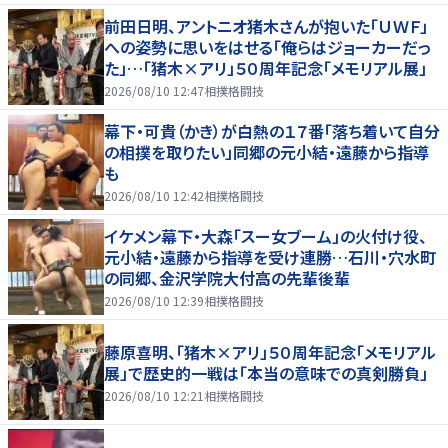
前田日明、アントニオ猪木さんが抱いた「ＵＷＦ」
への姿勢に思いをはせる「俺らはジョーカーだっ
た」…「猪木×アリ」５０周年記念「メモリアル展」
2026/08/10 12:47
相撲格闘技
幕下・可貴（かき）が白熱の１７番「落ち着いて自分
の相撲を取りたい」同郷の元小結・遠藤から指導
も
2026/08/10 12:42
相撲格闘技
イケメン幕下・大森「スー女ブーム」の火付け役、
元小結・遠藤から指導を受け連勝…石川・穴水町
の同郷、金沢学院大付高の先輩後輩
2026/08/10 12:39
相撲格闘技
藤原喜明、「猪木×アリ」５０周年記念「メモリアル
展」で歴史的一戦は「本当の意味での真剣勝負」
2026/08/10 12:21
相撲格闘技