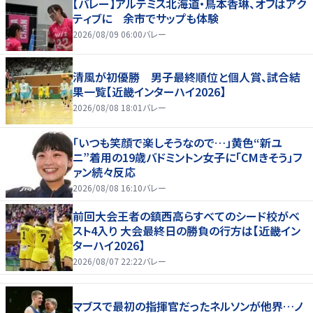
【バレー】アルテミス北海道・鳥本香琳、オフはアク
ティブに 余市でサップも体験
2026/08/09 06:00
バレー
清風が初優勝 男子最終順位と個人賞、試合結
果一覧【近畿インターハイ2026】
2026/08/08 18:01
バレー
「いつも笑顔で楽しそうなので…」黄色“新ユ
ニ”着用の19歳バドミントン女子に「CMきそう」フ
ァン続々反応
2026/08/08 16:10
バレー
前回大会王者の鎮西高らすべてのシード校がベ
スト4入り 大会最終日の勝負の行方は【近畿イン
ターハイ2026】
2026/08/07 22:22
バレー
マブスで最初の指揮官だったネルソンが他界…ノ