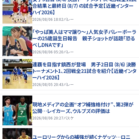
合結果と最終日（8/7）の試合予定【近畿インター
ハイ2026】
2026/08/06 18:02
バレー
「やっぱ美人はママ譲り～」人気女子バレーボーラ
ーの25歳誕生日報告 親子ショットが話題「恐る
べしDNAです」
2026/08/06 05:20
バレー
連覇を目指す鎮西が登場 男子2日目（8/6）決勝
トーナメント1、2回戦全21試合を紹介【近畿インタ
ーハイ2026】
2026/08/05 20:43
バレー
現地メディアの企画“オフ補強格付け”、第2弾が
公開…レイカーズ、ウルブズの評価は
2026/08/06 20:27
バスケ
ユーロリーグからの補強が続くナゲッツ…ロニ