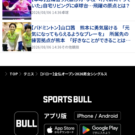
いた」自宅リビングに卓球台…飛躍の原点とは？
2026/08/06 14:36
卓球
【バドミントン】山口茜 熊本に勇気届ける 「元
気になってもらえるようなプレーを」 所属先の
練習拠点が熊本 「好きなことができることは当
たり前じゃない」
2026/08/06 14:36
その他競技
TOP
テニス
【ドロー】全仏オープン2026男女シングルス
アプリ版