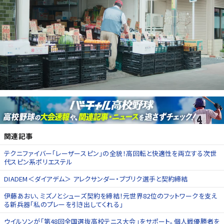
関連記事
テクニファイバー「レーザースピン」の全貌！高回転と快適性を両立する次世
代スピン系ポリエステル
DIADEM＜ダイアデム＞ アレクサンダー・ブブリク選手と契約締結
伊藤あおい、ミズノとシューズ契約を締結！元世界82位のフットワークを支え
る新兵器「私のプレーを引き出してくれる」
ウイルソンが「第48回全国選抜高校テニス大会」をサポート。個人戦優勝者を