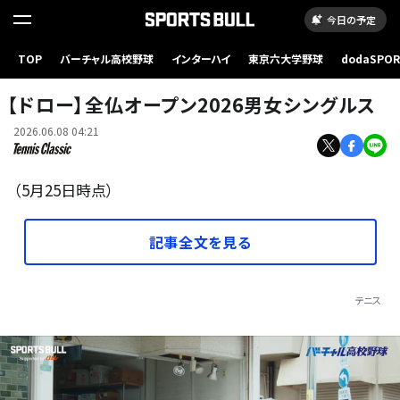
今日の予定
TOP
バーチャル高校野球
インターハイ
東京六大学野球
dodaSPO
Photo by Getty Images
（新しいタブ
【ドロー】全仏オープン2026男女シングルス
2026.06.08 04:21
（5月25日時点）
記事全文を見る
テニス