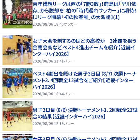
百年構想リーグは西の｢7勝3敗｣！鹿島は｢早川依
存｣から脱却を！柏の｢時代遅れサッカー｣に期待！
【Jリーグ開幕｢初の秋春制｣の大激論】(1)
2026/08/06 18:45
サッカー
女子大会を制するのはどの高校か 3連覇を狙う
金蘭会高などベスト４進出チームを紹介【近畿イ
ンターハイ2026】
2026/08/06 21:41
バレー
ベスト4進出を懸けた男子3日目（8/7）決勝トーナ
メント3、4回戦全12試合をご紹介【近畿インター
ハイ2026】
2026/08/06 18:44
バレー
男子2日目（8/6）決勝トーナメント1、2回戦全21試
合の結果【近畿インターハイ2026】
2026/08/06 18:19
バレー
女子3日目（8/6）決勝トーナメント3、4回戦全12試