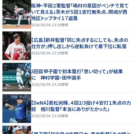
阪神・平田２軍監督「嶋村の意図がベンチで見て
いて見える」茨木が５回１安打無失点、岡城が西
地区トップタイ１７盗塁
2026/08/06 23:39
野球
【広島】新井監督「同じ失点するにしても、失点の
仕方が」押し出しから逆転負けで最下位に転落
2026/08/06 23:29
野球
3回目甲子園で初本塁打「思い切って」が結果
に 神村学園・田中選手
2026/08/06 23:28
野球
【DeNA】若松尚輝、４回2/3投げ４安打１失点の力
投 相川監督「本当にありがたかった」
2026/08/06 23:28
野球