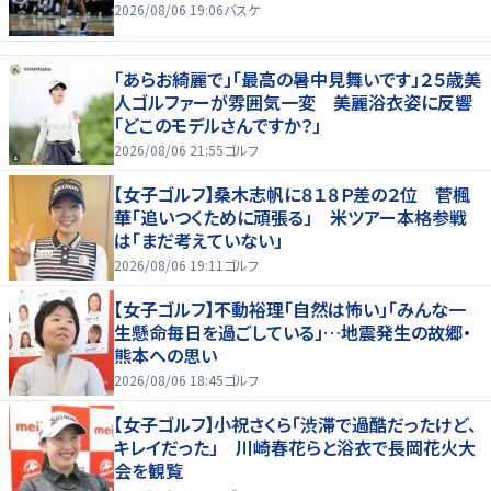
2026/08/06 19:06
バスケ
「あらお綺麗で」「最高の暑中見舞いです」２５歳美
人ゴルファーが雰囲気一変 美麗浴衣姿に反響
「どこのモデルさんですか？」
2026/08/06 21:55
ゴルフ
【女子ゴルフ】桑木志帆に８１８Ｐ差の２位 菅楓
華「追いつくために頑張る」 米ツアー本格参戦
は「まだ考えていない」
2026/08/06 19:11
ゴルフ
【女子ゴルフ】不動裕理「自然は怖い」「みんな一
生懸命毎日を過ごしている」…地震発生の故郷・
熊本への思い
2026/08/06 18:45
ゴルフ
【女子ゴルフ】小祝さくら「渋滞で過酷だったけど、
キレイだった」 川崎春花らと浴衣で長岡花火大
会を観覧