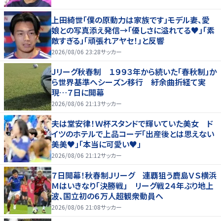
上田綺世「僕の原動力は家族です」モデル妻、愛
娘との写真添え発信→「優しさに溢れてる♥」「素
敵すぎる」「頑張れアヤセ！」と反響
2026/08/06 23:28
サッカー
Ｊリーグ秋春制 １９９３年から続いた「春秋制」か
ら世界基準へシーズン移行 紆余曲折経て実
現…７日に開幕
2026/08/06 21:13
サッカー
夫は堂安律！Ｗ杯スタンドで輝いていた美女 ド
イツのホテルで上品コーデ「出産後とは思えない
美美♥」「本当に可愛い♥」
2026/08/06 21:12
サッカー
７日開幕！秋春制Ｊリーグ 連覇狙う鹿島ＶＳ横浜
Ｍはいきなり「決勝戦」 リーグ戦２４年ぶり地上
波、国立初の６万人超観衆動員へ
2026/08/06 21:08
サッカー