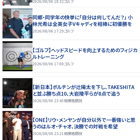
2026/08/06 18:32
ゴルフ
同郷・同学年の快挙に「自分は何してんだ？」 小
林光希は全英女子Vキャディを相棒に初優勝を
2026/08/06 17:29
ゴルフ
【ゴルフ】ヘッドスピードを向上するためのフィジカ
ルトレーニング
2026/08/06 17:00
ゴルフ
【新日本】ボルチンが辻陽太を下し、TAKESHITA
と並ぶ勝ち点10、大岩陵平らが8点で追う
2026/08/06 23:45
相撲格闘技
【ONE】リウ・メンヤンが自分以外で一番強いと思
うのはルオ・チャオ、決勝での対戦を希望
2026/08/06 23:21
相撲格闘技