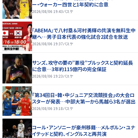
ー・ウォーカー四世と1年契約に合意
2026/08/06 19:43
バスケ
『ABEMA』で八村塁＆河村勇輝の共演を無料生中
継へ…男子日本代表の強化試合2試合を放送
2026/08/06 19:37
バスケ
サンズ、攻守の要の”悪役”ブルックスと契約延長
に合意…3年約115億円の完全保証
2026/08/06 19:23
バスケ
「第34回日・韓・中ジュニア交流競技会」の大会ロ
スターが発表…中部大第一から馬越ら3名が選出
2026/08/06 19:18
バスケ
コール・アンソニーが豪州移籍…メルボルン・ユナ
イテッドと契約、イングルスと再共演