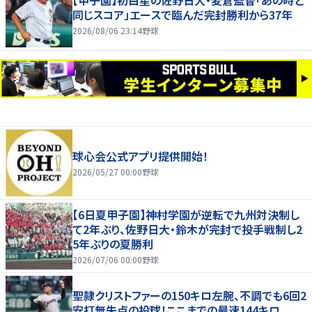
【甲子園】初白星の佐野日大・麦倉監督「あの時と
同じスコア」エースで臨んだ完封勝利から37年
2026/08/06 23:14
野球
球心会公式アプリ提供開始！
2026/05/27 00:00
野球
【6日夏甲子園】神村学園が逆転で九州対決制し
て2年ぶり、佐野日大・鈴木が完封で投手戦制し2
5年ぶりの夏勝利
2026/07/06 00:00
野球
聖隷クリストファーの150キロ左腕、不調でも6回2
安打無失点の投球！ここまでの最速144キロ