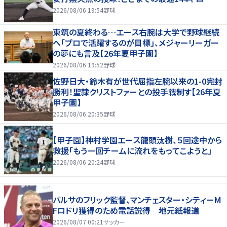
2026/08/06 19:54
野球
東筑の夏終わる…エース右腕は大学で野球継続
へ「プロで活躍するのが目標」、メジャーリーガー
の夢にも言及【26年夏甲子園】
2026/08/06 19:52
野球
佐野日大・鈴木有が世代屈指左腕以来の1-0完封
勝利！聖隷クリストファーとの投手戦制す【26年夏
甲子園】
2026/08/06 20:35
野球
【甲子園】神村学園エース龍頭汰樹、５回途中から
救援「もう一回チームに流れをもってこようと」
2026/08/06 20:24
野球
バルサのフリック監督、マンチェスター・シティーM
Fロドリ獲得のため電話説得 地元紙報道
2026/08/07 00:21
サッカー