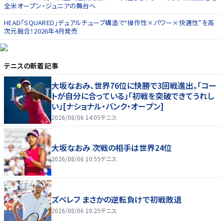
全米オープン・ジュニアの舞台へ
HEAD「SQUARED」デュアルチューブ構造で“操作性×パワー×快適性”を高
次元融合！2026年4月発売
テニス
の新着記事
大坂なおみ、世界76位に快勝で3回戦進出。「コー
トが自分に合っている」「初戦を突破できてうれし
い」[ナショナル・バンク・オープン]
2026/08/06 14:05
テニス
大坂なおみ 次戦の相手は世界24位
2026/08/06 10:55
テニス
ズベレフ まさかの逆転負けで初戦敗退
2026/08/06 10:25
テニス