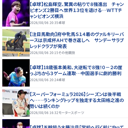
【卓球】松島輝空、驚異の粘りで８強進出 チャン
ピオンズ２勝目へ世界１３位を退ける…ＷＴＴチ
ャンピオンズ横浜
2026/08/06 20:35
卓球
【注目馬動向】府中牝馬Ｓ１４着のヴァルキリーバ
ースは京成杯ＡＨで巻き返しへ サンデーサラブ
レッドクラブが発表
2026/08/06 20:15
その他競技
【卓球】18歳張本美和、大逆転で８強！０－２の崖
っぷちから３ゲーム連取…中国選手に劇的勝利
2026/08/06 20:24
卓球
【スーパーフォーミュラ2026】シーズンは後半戦
へ……ランキングトップを独走する太田格之進の
勢いは続くのか
2026/08/06 16:32
モータースポーツ
【卓球】五輪狙う大藤沙月「学校へ行く前にやって