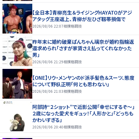
【全日本】青柳亮生＆ライジングHAYATOがアジ
アタッグ王座返上、青柳が左ひざ靱帯損傷で
2026/08/06 22:07
相撲格闘技
昨年末に婚約破棄ぱんちゃん璃奈が婚約指輪返
還求められ「さすが家賃さえ払ってくれなかった
男」
2026/08/06 21:29
相撲格闘技
【ONE】リウ・メンヤンのド派手髪色＆スーツ、態度
について野杁正明「何とも思わない」
2026/08/06 21:03
相撲格闘技
阿部詩“２ショット”で近影公開「幸せにするぞ〜」
２歳になった愛犬をギュッ！「人形かと」「どっちも
かわいすぎる」
2026/08/06 20:40
相撲格闘技