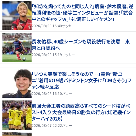
｢知念を煽ってたのと同じ人？｣鹿島・鈴木優磨、逆
転勝利後の超・優等生インタビューが話題！｢試合
中とのギャップw｣｢礼儀正しいイケメン」
2026/08/08 16:40
サッカー
長友佑都、40歳シーズンも現役続行を決意 東
京と再契約へ
2026/08/08 15:19
サッカー
「いつも笑顔で楽しそうなので…」黄色“新ユ
ニ”着用の19歳バドミントン女子に「CMきそう」フ
ァン続々反応
2026/08/08 16:10
バレー
前回大会王者の鎮西高らすべてのシード校がベ
スト4入り 大会最終日の勝負の行方は【近畿イン
ターハイ2026】
2026/08/07 22:22
バレー