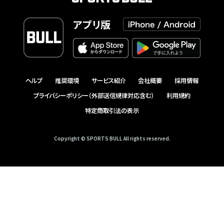
アプリ版
ヘルプ
推奨環境
サービス紹介
会社概要
採用情報
プライバシーポリシー（外部送信規律対応含む）
利用規約
特定商取引法の表示
Copyright © SPORTS BULL All rights reserved.