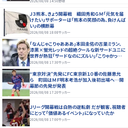
2026/08/08 14:50
野球
Ｊ３熊本、きょう開幕戦 織田秀和ＧＭ「元気を届
けたい」サポーターは「熊本の笑顔の為、負けんば
い」の横断幕
2026/08/08 18:08
サッカー
｢なんじゃこりゃあああ｣本田圭佑の古巣ミラン、
漆黒×蛍光レッドの超絶クールな新サードユニに
世界が熱狂｢サードなのにズルい｣｢こりゃかっけ
えわ｣
2026/08/08 17:30
サッカー
“東京対決”先発にＦＣ東京新１０番の佐藤恵允
ら 町田はＭＦ明本考浩が加入後初出場へ…開
幕節の先発が発表
2026/08/08 17:20
サッカー
Ｊリーグ開幕戦は白熱の逆転劇 だが観客、視聴者
にとって「価値あるイベント」になっていたか
2026/08/08 17:00
サッカー