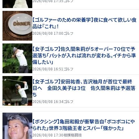
2026/08/08 17:35
ゴルフ
【ゴルファーのための栄養学】夜に食べて欲しい食
品は『これ』！
2026/08/08 17:00
ゴルフ
【女子ゴルフ】佐久間朱莉が５オーバー７０位で予
選落ち「パットが入れば流れが変わる。イチから準
備したい」
2026/08/08 16:51
ゴルフ
【女子ゴルフ】安田祐香、吉沢柚月が首位で最終
日へ 金田久美子は３位 佐久間朱莉は予選落
ち
2026/08/08 16:34
ゴルフ
【ボクシング】亀田和毅が衝撃告白「ボコボコにや
られた」世界３階級王者とスパー「強かった」
2026/08/08 17:30
相撲格闘技