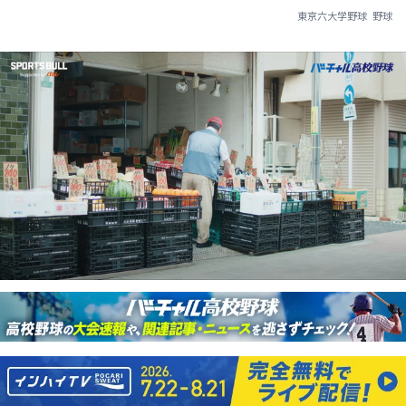
東京六大学野球
野球