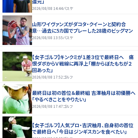
還元」
2026/08/08 14:44
バスケ
山形ワイヴァンズがダコタ・クイーンと契約合
意…過去に5カ国でプレーした28歳のビッグマン
2026/08/08 13:55
バスケ
【女子ゴルフ】キンクミが１差３位で最終日へ 痛
恨ダボからＶ戦線に再浮上「棚からぼたもちが２
回あった」
2026/08/08 17:52
ゴルフ
最終日は初の首位＆最終組 吉澤柚月は初優勝へ
「やるべきことをやりたい」
2026/08/08 17:47
ゴルフ
【女子ゴルフ】人気プロ・吉沢柚月、自身初の首位
で最終日へ「今日はジンギスカンを食べたい」