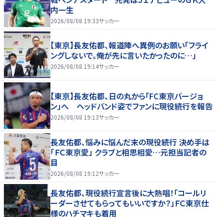
内一生
2026/08/08 19:33
サッカー
【東京】長友佑都、報道陣へ異例のお願い「フライ
ングしないで。俺が先に言いたかったのに…」
2026/08/08 19:14
サッカー
【東京】長友佑都、日の丸から「FC東京バージョ
ン」へ ヘッドバンド姿でファンに現役続行を報告
2026/08/08 19:13
サッカー
長友佑都、悩みに悩んだ末の現役続行 決め手は
「ＦＣ東京愛」 クラブと相思相愛…元担当記者の
目
2026/08/08 19:12
サッカー
長友佑都、現役続行宣言後に大熱唱！「コールリ
ーダーさせてもらってもいいですか？」ＦＣ東京仕
様のハチマキも着用