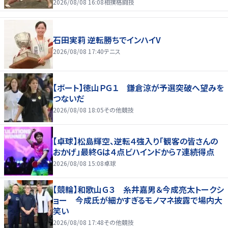
2026/08/08 16:08
相撲格闘技
石田実莉 逆転勝ちでインハイV
2026/08/08 17:40
テニス
【ボート】徳山ＰＧ１ 鎌倉涼が予選突破へ望みを
つないだ
2026/08/08 18:05
その他競技
【卓球】松島輝空、逆転４強入り「観客の皆さんの
おかげ」最終Gは４点ビハインドから７連続得点
2026/08/08 15:08
卓球
【競輪】和歌山Ｇ３ 糸井嘉男＆今成亮太トークシ
ョー 今成氏が細かすぎるモノマネ披露で場内大
笑い
2026/08/08 17:48
その他競技