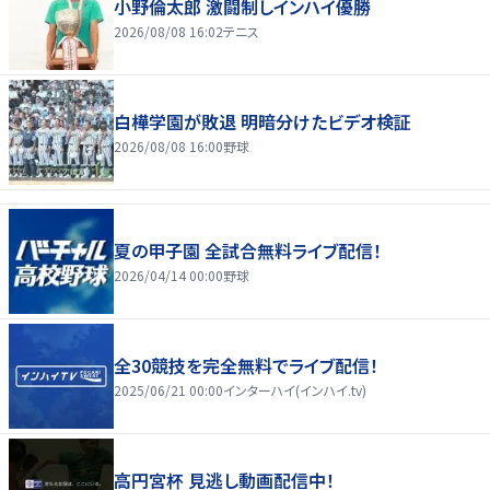
小野倫太郎 激闘制しインハイ優勝
2026/08/08 16:02
テニス
白樺学園が敗退 明暗分けたビデオ検証
2026/08/08 16:00
野球
夏の甲子園 全試合無料ライブ配信！
2026/04/14 00:00
野球
全30競技を完全無料でライブ配信！
2025/06/21 00:00
インターハイ(インハイ.tv)
高円宮杯 見逃し動画配信中！