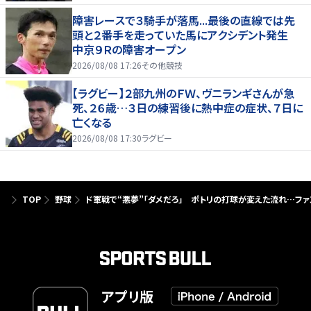
障害レースで３騎手が落馬...最後の直線では先
頭と２番手を走っていた馬にアクシデント発生
中京９Ｒの障害オープン
2026/08/08 17:26
その他競技
【ラグビー】２部九州のＦＷ、ヴニランギさんが急
死、２６歳…３日の練習後に熱中症の症状、７日に
亡くなる
2026/08/08 17:30
ラグビー
TOP
野球
ド軍戦で“悪夢”「ダメだろ」 ポトリの打球が変えた流れ…ファ
アプリ版