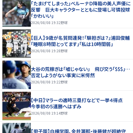
「たまげてしまった」ベルーナＤ降臨の美人声優に
反響 巨大キャラクターとともに登場し可憐投球
「かわいい」
2026/08/08 19:32
野球
【巨人】９歳が名質問連発！「験担ぎは？」浦田俊輔
「睡眠８時間とってます」「私は10時間弱」
2026/08/08 19:28
野球
大谷の荒稼ぎは「嘘じゃない」 飛び交う「$$$」…
否定しようがない事実に米愕然
2026/08/08 19:22
野球
【中日】マラーの適時三塁打などで一挙４得点
今季初の５連勝へはずみ
2026/08/08 19:14
野球
【甲子園】白樺学園、金井瀬那・後藤健が超絶守