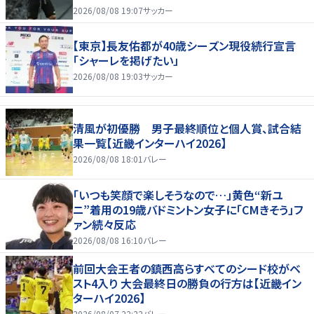
2026/08/08 19:07
サッカー
【東京】長友佑都が40歳シーズン現役続行宣言
「シャーレを掲げたい」
2026/08/08 19:03
サッカー
清風が初優勝 男子最終順位と個人賞、試合結
果一覧【近畿インターハイ2026】
2026/08/08 18:01
バレー
「いつも笑顔で楽しそうなので…」黄色“新ユ
ニ”着用の19歳バドミントン女子に「CMきそう」フ
ァン続々反応
2026/08/08 16:10
バレー
前回大会王者の鎮西高らすべてのシード校がベ
スト4入り 大会最終日の勝負の行方は【近畿イン
ターハイ2026】
2026/08/07 22:22
バレー