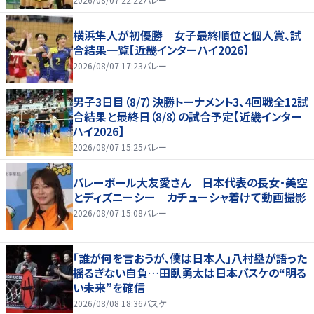
横浜隼人が初優勝 女子最終順位と個人賞、試
合結果一覧【近畿インターハイ2026】
2026/08/07 17:23
バレー
男子3日目（8/7）決勝トーナメント3、4回戦全12試
合結果と最終日（8/8）の試合予定【近畿インター
ハイ2026】
2026/08/07 15:25
バレー
バレーボール大友愛さん 日本代表の長女・美空
とディズニーシー カチューシャ着けて動画撮影
2026/08/07 15:08
バレー
「誰が何を言おうが、僕は日本人」八村塁が語った
揺るぎない自負…田臥勇太は日本バスケの“明る
い未来”を確信
2026/08/08 18:36
バスケ