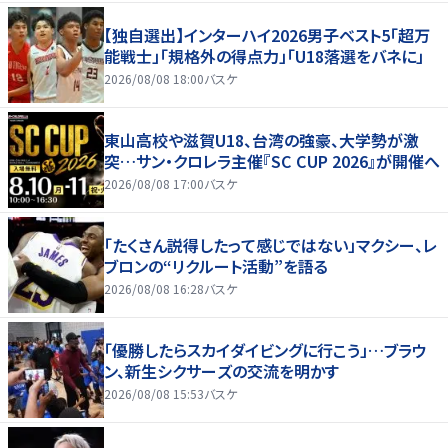
【独自選出】インターハイ2026男子ベスト5「超万
能戦士」「規格外の得点力」「U18落選をバネに」
2026/08/08 18:00
バスケ
東山高校や滋賀U18、台湾の強豪、大学勢が激
突…サン・クロレラ主催『SC CUP 2026』が開催へ
2026/08/08 17:00
バスケ
「たくさん説得したって感じではない」マクシー、レ
ブロンの“リクルート活動”を語る
2026/08/08 16:28
バスケ
「優勝したらスカイダイビングに行こう」…ブラウ
ン、新生シクサーズの交流を明かす
2026/08/08 15:53
バスケ