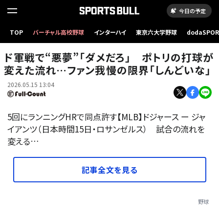
今日の予定
TOP
バーチャル高校野球
インターハイ
東京六大学野球
dodaSPO
ドジャースのテオスカー・ヘルナンデス【写真：黒澤崇】
（新しいタブ
ド軍戦で“悪夢”「ダメだろ」 ポトリの打球が
変えた流れ…ファン我慢の限界「しんどいな」
2026.05.15 13:04
5回にランニングHRで同点許す【MLB】ドジャース ー ジャ
イアンツ（日本時間15日・ロサンゼルス） 試合の流れを
変える…
記事全文を見る
野球