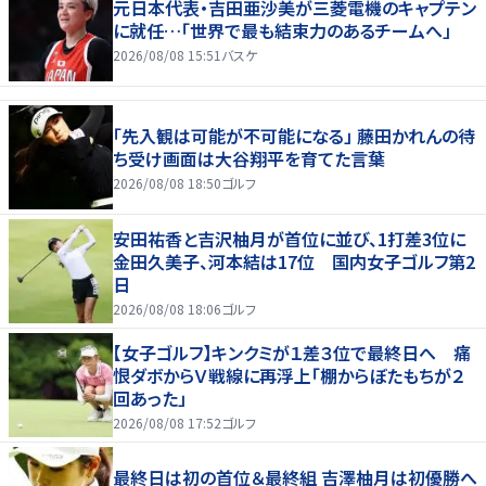
元日本代表・吉田亜沙美が三菱電機のキャプテン
に就任…「世界で最も結束力のあるチームへ」
2026/08/08 15:51
バスケ
「先入観は可能が不可能になる」 藤田かれんの待
ち受け画面は大谷翔平を育てた言葉
2026/08/08 18:50
ゴルフ
安田祐香と吉沢柚月が首位に並び、1打差3位に
金田久美子、河本結は17位 国内女子ゴルフ第2
日
2026/08/08 18:06
ゴルフ
【女子ゴルフ】キンクミが１差３位で最終日へ 痛
恨ダボからＶ戦線に再浮上「棚からぼたもちが２
回あった」
2026/08/08 17:52
ゴルフ
最終日は初の首位＆最終組 吉澤柚月は初優勝へ