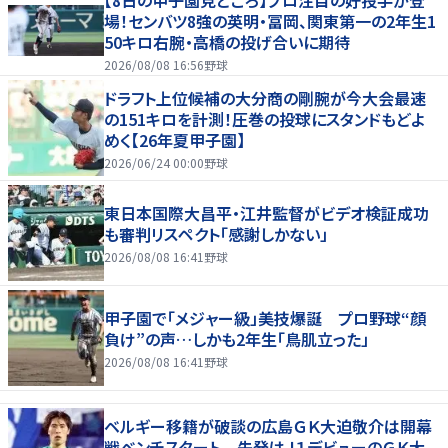
【8日の甲子園見どころ】プロ注目の好投手が登
場！センバツ8強の英明・冨岡、関東第一の2年生1
50キロ右腕・高橋の投げ合いに期待
2026/08/08 16:56
野球
ドラフト上位候補の大分商の剛腕が今大会最速
の151キロを計測！圧巻の投球にスタンドもどよ
めく【26年夏甲子園】
2026/06/24 00:00
野球
東日本国際大昌平・江井監督がビデオ検証成功
も審判リスペクト「感謝しかない」
2026/08/08 16:41
野球
甲子園で「メジャー級」美技爆誕 プロ野球“顔
負け”の声…しかも2年生「鳥肌立った」
2026/08/08 16:41
野球
ベルギー移籍が破談の広島ＧＫ大迫敬介は開幕
戦ベンチスタート 先発はＪ１デビューのＧＫ大