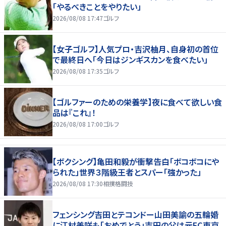
「やるべきことをやりたい」
2026/08/08 17:47
ゴルフ
【女子ゴルフ】人気プロ・吉沢柚月、自身初の首位
で最終日へ「今日はジンギスカンを食べたい」
2026/08/08 17:35
ゴルフ
【ゴルファーのための栄養学】夜に食べて欲しい食
品は『これ』！
2026/08/08 17:00
ゴルフ
【ボクシング】亀田和毅が衝撃告白「ボコボコにや
られた」世界３階級王者とスパー「強かった」
2026/08/08 17:30
相撲格闘技
フェンシング吉田とテコンドー山田美諭の五輪婚
に江村美咲も「おめでとう」吉田の父は元FC東京