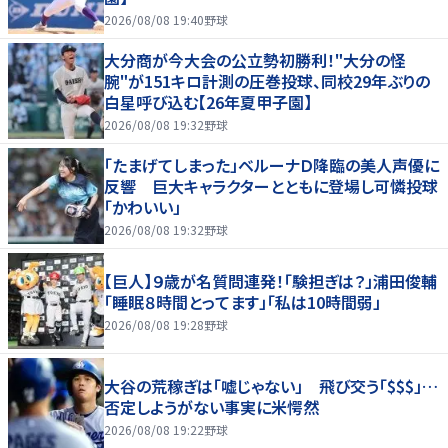
2026/08/08 19:40
野球
大分商が今大会の公立勢初勝利！"大分の怪
腕"が151キロ計測の圧巻投球、同校29年ぶりの
白星呼び込む【26年夏甲子園】
2026/08/08 19:32
野球
「たまげてしまった」ベルーナＤ降臨の美人声優に
反響 巨大キャラクターとともに登場し可憐投球
「かわいい」
2026/08/08 19:32
野球
【巨人】９歳が名質問連発！「験担ぎは？」浦田俊輔
「睡眠８時間とってます」「私は10時間弱」
2026/08/08 19:28
野球
大谷の荒稼ぎは「嘘じゃない」 飛び交う「$$$」…
否定しようがない事実に米愕然
2026/08/08 19:22
野球