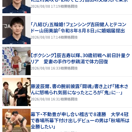
2026/08/08 17:19
相撲格闘技
「八結び」五輪婚！フェンシング吉田健人とテコン
ドー山田美諭「令和８年８月８日」に婚姻届提出
2026/08/08 17:14
相撲格闘技
【ボクシング】辰吉寿以輝、30歳初戦へ前日計量ク
リア 愛妻の手作り参鶏湯で体力回復
2026/08/08 16:33
相撲格闘技
藤波辰爾、書の腕前披露「闘魂」書き上げ「猪木さ
んに怒鳴られ気弱になったところが『鬼』に…」
2026/08/08 16:31
相撲格闘技
幕下・不動豊が申し合い稽古で８連勝 大学４冠
で春場所幕下付け出しデビューの男は「秋場所は
全勝したい」