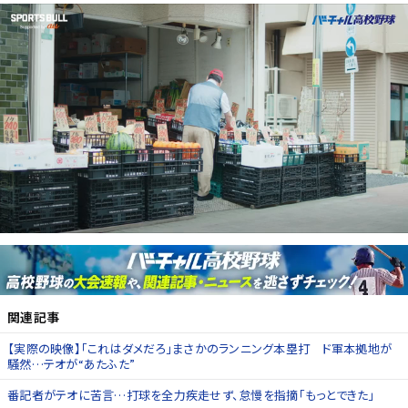
関連記事
【実際の映像】「これはダメだろ」まさかのランニング本塁打 ド軍本拠地が
騒然…テオが“あたふた”
番記者がテオに苦言…打球を全力疾走せず、怠慢を指摘「もっとできた」