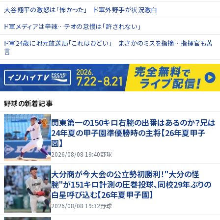
大谷翔平の激怒は「怖かった」 ド軍外野手が状況激白
ド軍メディアは辛辣…テオの怠慢は「許されない」
ド軍24歳に地元放送局「これはひどい」 まさかのミスを指摘…指揮官も苦
言
野球
の新着記事
関東第一の150キロ右腕の出番はあるのか？兄は
24年夏の甲子園準優勝時の主将【26年夏甲子
園】
2026/08/08 19:40
野球
大分商が今大会の公立勢初勝利！"大分の怪
腕"が151キロ計測の圧巻投球、同校29年ぶりの
白星呼び込む【26年夏甲子園】
2026/08/08 19:32
野球