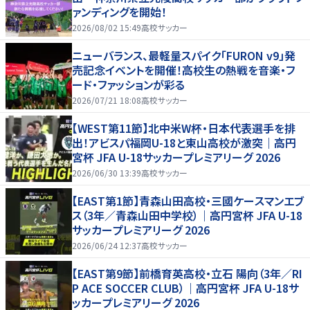
ァンディングを開始！
2026/08/02 15:49
高校サッカー
ニューバランス、最軽量スパイク「FURON v9」発
売記念イベントを開催！高校生の熱戦を音楽・フ
ード・ファッションが彩る
2026/07/21 18:08
高校サッカー
【WEST第11節】北中米W杯・日本代表選手を排
出！アビスパ福岡U-18と東山高校が激突｜高円
宮杯 JFA U-18サッカープレミアリーグ 2026
2026/06/30 13:39
高校サッカー
【EAST第1節】青森山田高校・三國ケースマンエブ
ス（3年／青森山田中学校）｜高円宮杯 JFA U-18
サッカープレミアリーグ 2026
2026/06/24 12:37
高校サッカー
【EAST第9節】前橋育英高校・立石 陽向（3年／RI
P ACE SOCCER CLUB）｜高円宮杯 JFA U-18サ
ッカープレミアリーグ 2026