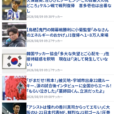
久保建英、左ひざにテーピング「この日最大の見
どころ」ケルン戦で戦列復帰 喜多壱也は出番な
し
2026/08/09 09:30
サッカー
【鳥栖】鬼門の開幕戦勝利に小菊監督「みなさん
のエネルギーのおかげ」J1復帰へ１・８万人来場
2026/08/09 09:27
サッカー
韓国サッカー協会「多大な失望とご心配を…」性
接待疑惑を釈明 現在は「決して発生していな
い」
2026/08/09 09:17
サッカー
｢がまだせ！熊本！｣被災地・宇城市出身22歳ルー
キー、涙の試合後インタビューに全国からエール！
｢もらい泣きした｣｢薬師田くん、立派だったよ｣
2026/08/09 09:00
サッカー
｢アシストは憧れの香川真司からってエモい｣C大
阪のU-21日本代表MF、鮮烈なJ1初ゴール！圧巻