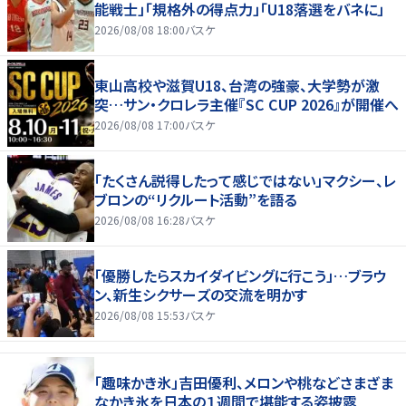
能戦士」「規格外の得点力」「U18落選をバネに」
2026/08/08 18:00
バスケ
東山高校や滋賀U18、台湾の強豪、大学勢が激
突…サン・クロレラ主催『SC CUP 2026』が開催へ
2026/08/08 17:00
バスケ
「たくさん説得したって感じではない」マクシー、レ
ブロンの“リクルート活動”を語る
2026/08/08 16:28
バスケ
「優勝したらスカイダイビングに行こう」…ブラウ
ン、新生シクサーズの交流を明かす
2026/08/08 15:53
バスケ
「趣味かき氷」吉田優利、メロンや桃などさまざま
なかき氷を日本の１週間で堪能する姿披露