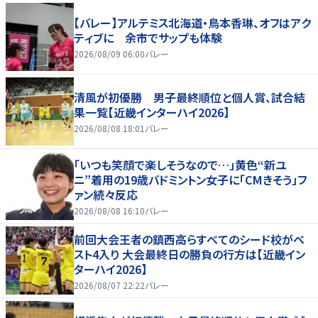
【バレー】アルテミス北海道・鳥本香琳、オフはアク
ティブに 余市でサップも体験
2026/08/09 06:00
バレー
清風が初優勝 男子最終順位と個人賞、試合結
果一覧【近畿インターハイ2026】
2026/08/08 18:01
バレー
「いつも笑顔で楽しそうなので…」黄色“新ユ
ニ”着用の19歳バドミントン女子に「CMきそう」フ
ァン続々反応
2026/08/08 16:10
バレー
前回大会王者の鎮西高らすべてのシード校がベ
スト4入り 大会最終日の勝負の行方は【近畿イン
ターハイ2026】
2026/08/07 22:22
バレー