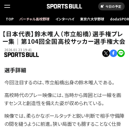
今日の予定
TOP
バーチャル高校野球
インターハイ
東京六大学野球
dodaSPO
（新しいタブ
【日本代表】鈴木唯人（市立船橋）選手権プレ
ー集｜第104回全国高校サッカー選手権大会
2026.01.23 19:41
選手詳細
今回注目するのは、市立船橋出身の鈴木唯人である。
高校時代のプレー映像には、当時から周囲とは一線を画
すセンスと創造性を備えた姿が収められている。
映像では、柔らかなボールタッチと鋭い判断で相手守備陣
の間を縫うように前進。狭い局面でも臆することなく仕掛