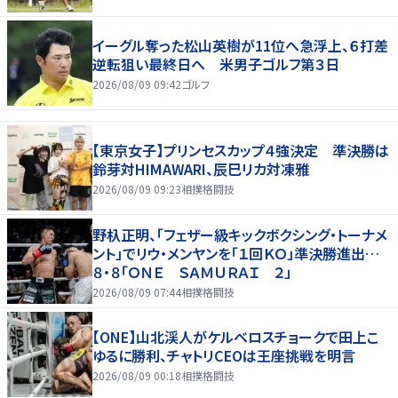
イーグル奪った松山英樹が11位へ急浮上、６打差
逆転狙い最終日へ 米男子ゴルフ第３日
2026/08/09 09:42
ゴルフ
【東京女子】プリンセスカップ４強決定 準決勝は
鈴芽対HIMAWARI、辰巳リカ対凍雅
2026/08/09 09:23
相撲格闘技
野杁正明、「フェザー級キックボクシング・トーナメ
ント」でリウ・メンヤンを「１回ＫＯ」準決勝進出…
８・８「ＯＮＥ ＳＡＭＵＲＡＩ ２」
2026/08/09 07:44
相撲格闘技
【ONE】山北渓人がケルベロスチョークで田上こ
ゆるに勝利、チャトリCEOは王座挑戦を明言
2026/08/09 00:18
相撲格闘技