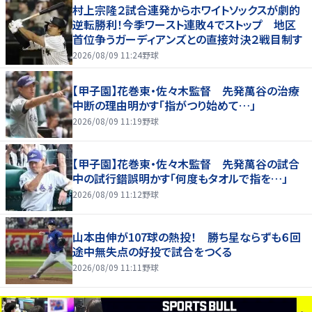
村上宗隆２試合連発からホワイトソックスが劇的
逆転勝利！今季ワースト連敗４でストップ 地区
首位争うガーディアンズとの直接対決２戦目制す
2026/08/09 11:24
野球
【甲子園】花巻東・佐々木監督 先発萬谷の治療
中断の理由明かす「指がつり始めて…」
2026/08/09 11:19
野球
【甲子園】花巻東・佐々木監督 先発萬谷の試合
中の試行錯誤明かす「何度もタオルで指を…」
2026/08/09 11:12
野球
山本由伸が107球の熱投！ 勝ち星ならずも６回
途中無失点の好投で試合をつくる
2026/08/09 11:11
野球