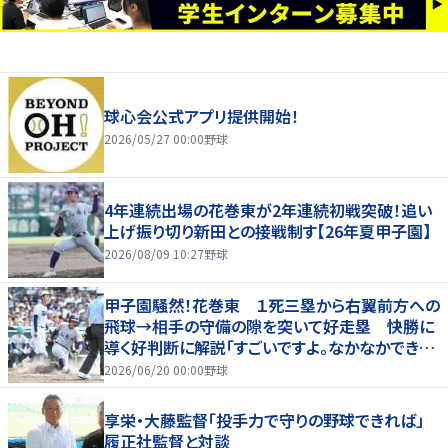
球心会公式アプリ提供開始！
2026/05/27 00:00
野球
4年連続出場の花巻東が2年連続初戦突破！追い
上げ振り切り新田との接戦制す【26年夏甲子園】
2026/08/09 10:27
野球
甲子園騒然！花巻東 １死三塁から右翼前方への
飛球→相手の守備の隙を突いて好走塁 快勝に
導く好判断に解説「すごいですよ。なかなかできな
いプレー」
2026/06/20 00:00
野球
享栄・大藤監督「投手力で守りの野球できれば」
履正社監督と対談