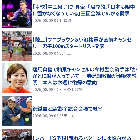
【卓球】中国男子に“異変”「屈辱的」「日本も眼中
に置かなくなっている」王国全滅で広がる衝撃
2026/08/09 09:15
卓球
【陸上】サニブラウン＆小池祐貴が直前キャンセ
ル 男子100mスタートリスト発表
2026/08/09 09:55
陸上
落馬負傷で騎乗キャンセルの今村聖奈騎手は「か
かとに線が入っていて…」寺島調教師が現状を説
明 本人は次週に復帰の意向
2026/08/09 10:36
その他競技
錦織圭と島袋将 試合会場で練習
2026/08/09 08:05
テニス
【レパードS予想】荒れるパターンには傾向があ