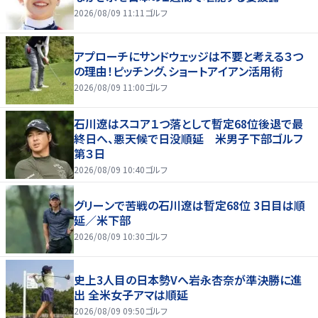
2026/08/09 11:11
ゴルフ
アプローチにサンドウェッジは不要と考える３つ
の理由！ピッチング、ショートアイアン活用術
2026/08/09 11:00
ゴルフ
石川遼はスコア１つ落として暫定68位後退で最
終日へ、悪天候で日没順延 米男子下部ゴルフ
第３日
2026/08/09 10:40
ゴルフ
グリーンで苦戦の石川遼は暫定68位 3日目は順
延／米下部
2026/08/09 10:30
ゴルフ
史上3人目の日本勢Vへ岩永杏奈が準決勝に進
出 全米女子アマは順延
2026/08/09 09:50
ゴルフ