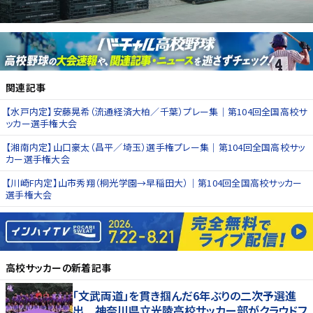
関連記事
【水戸内定】安藤晃希（流通経済大柏／千葉）プレー集｜第104回全国高校サ
ッカー選手権大会
【湘南内定】山口豪太（昌平／埼玉）選手権プレー集｜第104回全国高校サッ
カー選手権大会
【川崎F内定】山市秀翔（桐光学園→早稲田大）｜第104回全国高校サッカー
選手権大会
高校サッカー
の新着記事
「文武両道」を貫き掴んだ6年ぶりの二次予選進
出 神奈川県立光陵高校サッカー部がクラウドフ