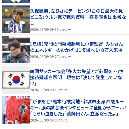
久保建英、左ひざにテーピング「この日最大の見
どころ」ケルン戦で戦列復帰 喜多壱也は出番な
し
2026/08/09 09:30
サッカー
【鳥栖】鬼門の開幕戦勝利に小菊監督「みなさん
のエネルギーのおかげ」J1復帰へ１・８万人来場
2026/08/09 09:27
サッカー
韓国サッカー協会「多大な失望とご心配を…」性
接待疑惑を釈明 現在は「決して発生していな
い」
2026/08/09 09:17
サッカー
｢がまだせ！熊本！｣被災地・宇城市出身22歳ルー
キー、涙の試合後インタビューに全国からエール！
｢もらい泣きした｣｢薬師田くん、立派だったよ｣
2026/08/09 09:00
サッカー