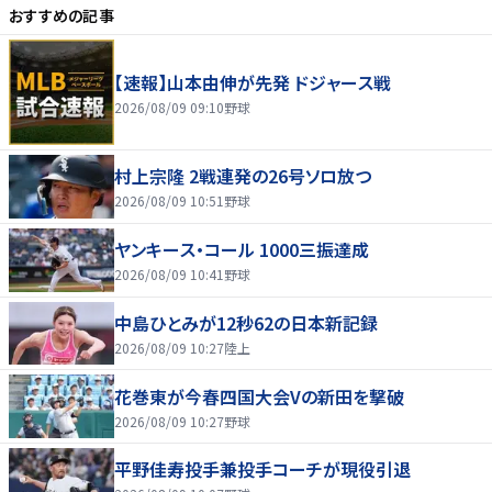
おすすめの記事
【速報】山本由伸が先発 ドジャース戦
2026/08/09 09:10
野球
村上宗隆 2戦連発の26号ソロ放つ
2026/08/09 10:51
野球
ヤンキース・コール 1000三振達成
2026/08/09 10:41
野球
中島ひとみが12秒62の日本新記録
2026/08/09 10:27
陸上
花巻東が今春四国大会Vの新田を撃破
2026/08/09 10:27
野球
平野佳寿投手兼投手コーチが現役引退