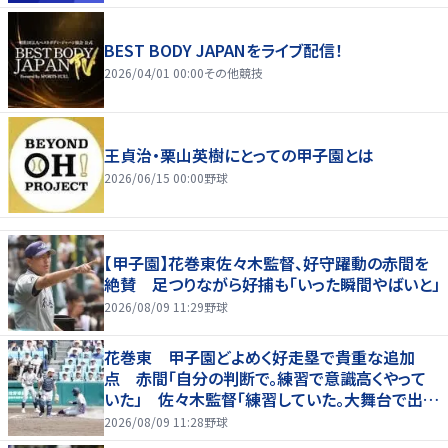
BEST BODY JAPANをライブ配信！
2026/04/01 00:00
その他競技
王貞治・栗山英樹にとっての甲子園とは
2026/06/15 00:00
野球
【甲子園】花巻東佐々木監督、好守躍動の赤間を
絶賛 足つりながら好捕も「いった瞬間やばいと」
2026/08/09 11:29
野球
花巻東 甲子園どよめく好走塁で貴重な追加
点 赤間「自分の判断で。練習で意識高くやって
いた」 佐々木監督「練習していた。大舞台で出た
のはうれしい」
2026/08/09 11:28
野球