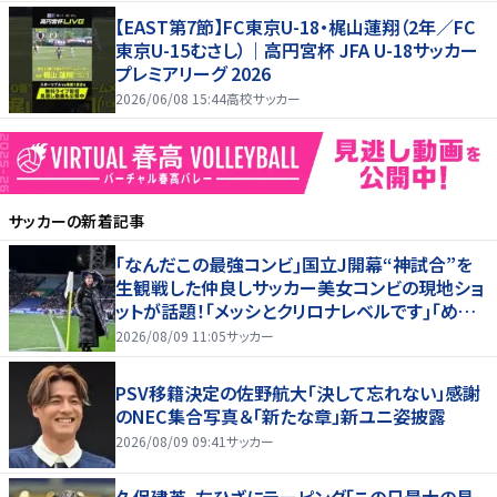
【EAST第7節】FC東京U-18・梶山蓮翔（2年／FC
東京U-15むさし）｜高円宮杯 JFA U-18サッカー
プレミアリーグ 2026
2026/06/08 15:44
高校サッカー
サッカー
の新着記事
｢なんだこの最強コンビ｣国立J開幕“神試合”を
生観戦した仲良しサッカー美女コンビの現地ショ
ットが話題！｢メッシとクリロナレベルです｣｢めちゃ
くちゃ可愛い｣
2026/08/09 11:05
サッカー
PSV移籍決定の佐野航大「決して忘れない」感謝
のNEC集合写真＆「新たな章」新ユニ姿披露
2026/08/09 09:41
サッカー