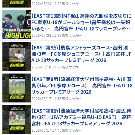
2026/06/24 12:28
高校サッカー
【EAST第10節】MF梶山蓮翔の先制弾を皮切りに
FC東京U-18がゴールショー！昌平高校は一矢報
いるも…｜高円宮杯 JFA U-18サッカープレミア
リーグ 2026
2026/06/23 11:28
高校サッカー
【EAST第9節】鹿島アントラーズユース・吉田 湊
海（3年／FC多摩ジュニアユース）｜高円宮杯 JF
A U-18サッカープレミアリーグ 2026
2026/06/18 19:35
高校サッカー
【EAST第8節】流通経済大学付属柏高校・古川 蒼
真（3年／FC多摩Jrユース）｜高円宮杯 JFA U-18
サッカープレミアリーグ 2026
2026/06/17 14:55
高校サッカー
【EAST第8節】流通経済大学付属柏高校・渡辺 瞳
也（3年／JFAアカデミー福島U-15 EAST）｜高円
宮杯 JFA U-18サッカープレミアリーグ 2026
2026/06/17 14:45
高校サッカー