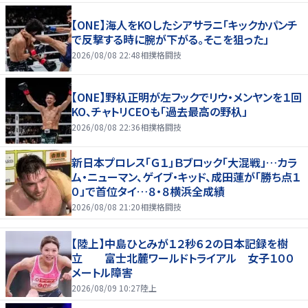
【ONE】海人をKOしたシアサラニ「キックかパンチ
で反撃する時に腕が下がる。そこを狙った」
2026/08/08 22:48
相撲格闘技
【ONE】野杁正明が左フックでリウ・メンヤンを１回
KO、チャトリCEOも「過去最高の野杁」
2026/08/08 22:36
相撲格闘技
新日本プロレス「Ｇ１」Ｂブロック「大混戦」…カラ
ム・ニューマン、ゲイブ・キッド、成田蓮が「勝ち点１
０」で首位タイ…８・８横浜全成績
2026/08/08 21:20
相撲格闘技
【陸上】中島ひとみが１２秒６２の日本記録を樹
立 富士北麓ワールドトライアル 女子１００
メートル障害
2026/08/09 10:27
陸上