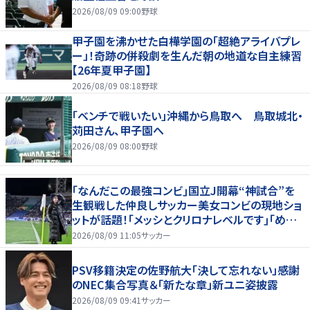
2026/08/09 09:00
野球
甲子園を沸かせた白樺学園の「超絶アライバプレ
ー」！奇跡の併殺劇を生んだ朝の地道な自主練習
【26年夏甲子園】
2026/08/09 08:18
野球
「ベンチで戦いたい」沖縄から鳥取へ 鳥取城北・
苅田さん、甲子園へ
2026/08/09 08:00
野球
｢なんだこの最強コンビ｣国立J開幕“神試合”を
生観戦した仲良しサッカー美女コンビの現地ショ
ットが話題！｢メッシとクリロナレベルです｣｢めちゃ
くちゃ可愛い｣
2026/08/09 11:05
サッカー
PSV移籍決定の佐野航大「決して忘れない」感謝
のNEC集合写真＆「新たな章」新ユニ姿披露
2026/08/09 09:41
サッカー