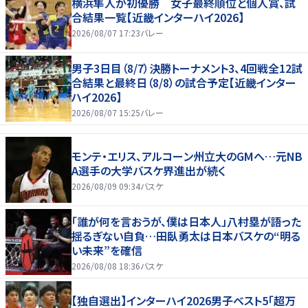
横浜隼人が初優勝 女子最終順位と個人賞、試
合結果一覧【近畿インターハイ2026】
2026/08/07 17:23
バレー
男子3日目（8/7）決勝トーナメント3、4回戦全12試
合結果と最終日（8/8）の試合予定【近畿インター
ハイ2026】
2026/08/07 15:25
バレー
モンテ・エリス、アルコーン州立大のGMへ…元NB
A選手の大学バスケ界進出が続く
2026/08/09 09:34
バスケ
「誰が何を言おうが、僕は日本人」八村塁が語った
揺るぎない自負…田臥勇太は日本バスケの“明る
い未来”を確信
2026/08/08 18:36
バスケ
【独自選出】インターハイ2026男子ベスト5「超万