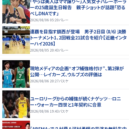
「やっぱ美人はママ譲り～」人気女子バレーボーラ
ーの25歳誕生日報告 親子ショットが話題「恐る
べしDNAです」
2026/08/06 05:20
バレー
連覇を目指す鎮西が登場 男子2日目（8/6）決勝
トーナメント1、2回戦全21試合を紹介【近畿インタ
ーハイ2026】
2026/08/05 20:43
バレー
現地メディアの企画“オフ補強格付け”、第2弾が
公開…レイカーズ、ウルブズの評価は
2026/08/06 20:27
バスケ
ユーロリーグからの補強が続くナゲッツ…ロニ
ー・ウォーカー四世と1年契約に合意
2026/08/06 19:43
バスケ
『ABEMA』で八村塁＆河村勇輝の共演を無料生中