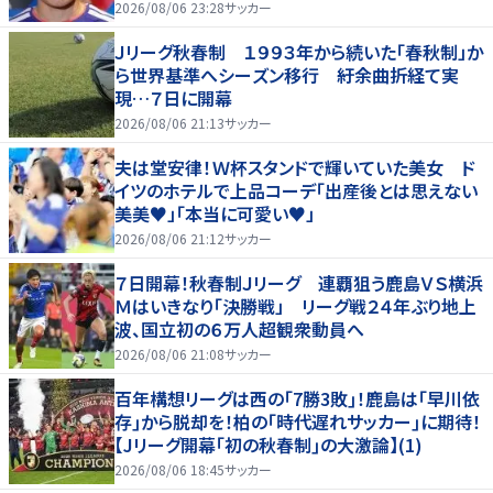
2026/08/06 23:28
サッカー
Ｊリーグ秋春制 １９９３年から続いた「春秋制」か
ら世界基準へシーズン移行 紆余曲折経て実
現…７日に開幕
2026/08/06 21:13
サッカー
夫は堂安律！Ｗ杯スタンドで輝いていた美女 ド
イツのホテルで上品コーデ「出産後とは思えない
美美♥」「本当に可愛い♥」
2026/08/06 21:12
サッカー
７日開幕！秋春制Ｊリーグ 連覇狙う鹿島ＶＳ横浜
Ｍはいきなり「決勝戦」 リーグ戦２４年ぶり地上
波、国立初の６万人超観衆動員へ
2026/08/06 21:08
サッカー
百年構想リーグは西の｢7勝3敗｣！鹿島は｢早川依
存｣から脱却を！柏の｢時代遅れサッカー｣に期待！
【Jリーグ開幕｢初の秋春制｣の大激論】(1)
2026/08/06 18:45
サッカー