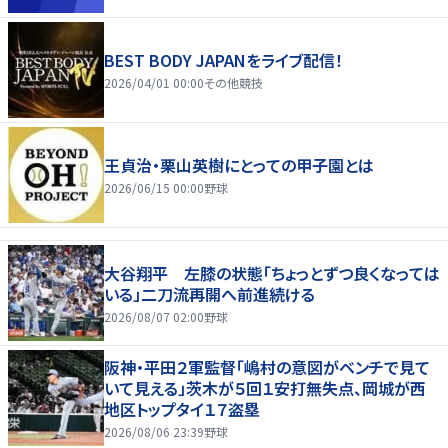
BEST BODY JAPANをライブ配信！
2026/04/01 00:00
その他競技
王貞治・栗山英樹にとっての甲子園とは
2026/06/15 00:00
野球
大谷翔平 左膝の状態「ちょっとずつ良くなっては
いる」二刀流再開へ前進続ける
2026/08/07 02:00
野球
阪神・平田２軍監督「嶋村の意図がベンチで見て
いて見える」茨木が５回１安打無失点、岡城が西
地区トップタイ１７盗塁
2026/08/06 23:39
野球