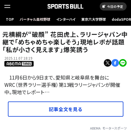
今日の予定
元横綱が“破顔” 花田虎上、ラリージャパン中継で「めちゃめちゃ楽しそう」現地レポが話題
TOP
バーチャル高校野球
インターハイ
東京六大学野球
dodaSPO
「私が小さく見えます」爆笑誘う
（新しいタブ
元横綱が“破顔” 花田虎上、ラリージャパン中
継で「めちゃめちゃ楽しそう」現地レポが話題
「私が小さく見えます」爆笑誘う
2025.11.07 18:19
11月6日から9日まで、愛知県と岐阜県を舞台に
WRC（世界ラリー選手権）第13戦ラリージャパンが開催
中。現地でレポート…
記事全文を見る
ABEMA
モータースポーツ