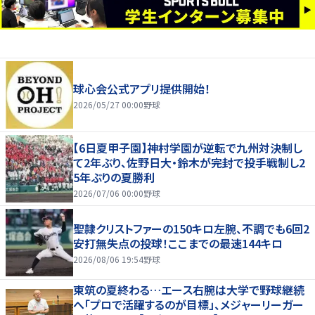
球心会公式アプリ提供開始！
2026/05/27 00:00
野球
【6日夏甲子園】神村学園が逆転で九州対決制し
て2年ぶり、佐野日大・鈴木が完封で投手戦制し2
5年ぶりの夏勝利
2026/07/06 00:00
野球
聖隷クリストファーの150キロ左腕、不調でも6回2
安打無失点の投球！ここまでの最速144キロ
2026/08/06 19:54
野球
東筑の夏終わる…エース右腕は大学で野球継続
へ「プロで活躍するのが目標」、メジャーリーガー