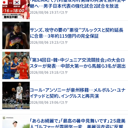
継へ…男子日本代表の強化試合2試合を放送
2026/08/06 19:37
バスケ
サンズ、攻守の要の”悪役”ブルックスと契約延長
に合意…3年約115億円の完全保証
2026/08/06 19:23
バスケ
「第34回日・韓・中ジュニア交流競技会」の大会ロ
スターが発表…中部大第一から馬越ら3名が選出
2026/08/06 19:18
バスケ
コール・アンソニーが豪州移籍…メルボルン・ユナ
イテッドと契約、イングルスと再共演
2026/08/06 19:06
バスケ
「あらお綺麗で」「最高の暑中見舞いです」２５歳美
人ゴルファーが雰囲気一変 美麗浴衣姿に反響