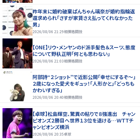
昨年末に婚約破棄ぱんちゃん璃奈が婚約指輪返
還求められ「さすが家賃さえ払ってくれなかった
男」
2026/08/06 21:29
相撲格闘技
【ONE】リウ・メンヤンのド派手髪色＆スーツ、態度
について野杁正明「何とも思わない」
2026/08/06 21:03
相撲格闘技
阿部詩“２ショット”で近影公開「幸せにするぞ〜」
２歳になった愛犬をギュッ！「人形かと」「どっちも
かわいすぎる」
2026/08/06 20:40
相撲格闘技
【卓球】松島輝空、驚異の粘りで８強進出 チャン
ピオンズ２勝目へ世界１３位を退ける…ＷＴＴチ
ャンピオンズ横浜
2026/08/06 20:35
卓球