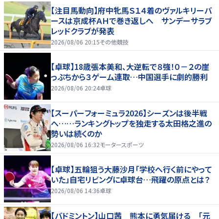
【注目馬動向】府中牝馬Ｓ１４着のヴァルキリーバ
ースは京成杯ＡＨで巻き返しへ サンデーサラブ
レッドクラブが発表
2026/08/06 20:15
その他競技
【卓球】18歳張本美和、大逆転で８強！０－２の崖
っぷちから３ゲーム連取…中国選手に劇的勝利
2026/08/06 20:24
卓球
【スーパーフォーミュラ2026】シーズンは後半戦
へ……ランキングトップを独走する太田格之進の
勢いは続くのか
2026/08/06 16:32
モータースポーツ
【卓球】五輪狙う大藤沙月「学校へ行く前にやって
いた」自宅リビングに卓球台…飛躍の原点とは？
2026/08/06 14:36
卓球
【バドミントン】山口茜 熊本に勇気届ける 「元