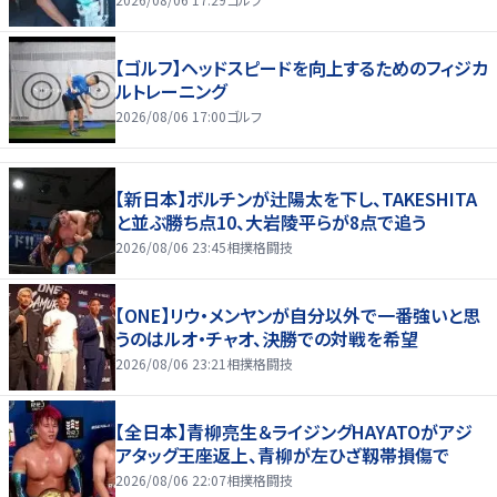
【ゴルフ】ヘッドスピードを向上するためのフィジカ
ルトレーニング
2026/08/06 17:00
ゴルフ
【新日本】ボルチンが辻陽太を下し、TAKESHITA
と並ぶ勝ち点10、大岩陵平らが8点で追う
2026/08/06 23:45
相撲格闘技
【ONE】リウ・メンヤンが自分以外で一番強いと思
うのはルオ・チャオ、決勝での対戦を希望
2026/08/06 23:21
相撲格闘技
【全日本】青柳亮生＆ライジングHAYATOがアジ
アタッグ王座返上、青柳が左ひざ靱帯損傷で
2026/08/06 22:07
相撲格闘技