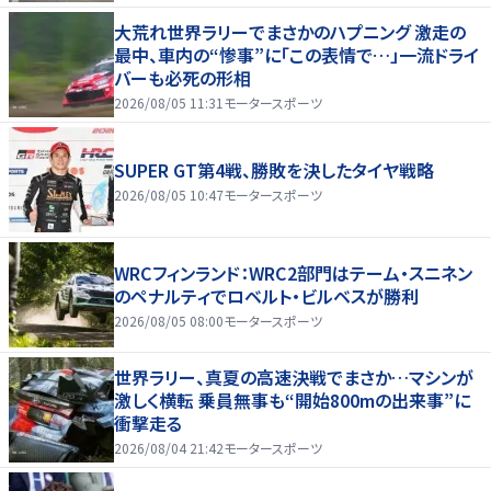
大荒れ世界ラリーでまさかのハプニング 激走の
最中、車内の“惨事”に「この表情で…」一流ドライ
バーも必死の形相
2026/08/05 11:31
モータースポーツ
SUPER GT第4戦、勝敗を決したタイヤ戦略
2026/08/05 10:47
モータースポーツ
WRCフィンランド：WRC2部門はテーム・スニネン
のペナルティでロベルト・ビルベスが勝利
2026/08/05 08:00
モータースポーツ
世界ラリー、真夏の高速決戦でまさか…マシンが
激しく横転 乗員無事も“開始800mの出来事”に
衝撃走る
2026/08/04 21:42
モータースポーツ