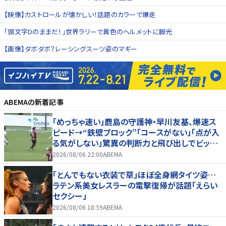
【映像】カストロールが懐かしい！話題のカラーで爆走
「頭文字Dのままだ！」世界ラリーで異色のヘルメットに脚光
【画像】ダボダボ？レーシングスーツ姿のマギー
ABEMA
の新着記事
「めっちゃ速い」鹿島の守護神・早川友基、爆速ス
ピード→“鉄壁ブロック”「コースがない」「点が入
る気がしない」驚異の判断力と飛び出しでビッグ
セーブ
2026/08/06 22:00
ABEMA
「とんでもない衣装で草」ほぼ全身網タイツ姿…
ラテン系美女レスラーの電撃復帰が話題「えらい
セクシー」
2026/08/06 18:59
ABEMA