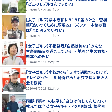
「どこのモデルさんですか？」
2026/08/06 21:55
ゴルフ
【女子ゴルフ】桑木志帆に８１８Ｐ差の２位 菅楓
華「追いつくために頑張る」 米ツアー本格参戦
は「まだ考えていない」
2026/08/06 19:11
ゴルフ
【女子ゴルフ】不動裕理「自然は怖い」「みんな一
生懸命毎日を過ごしている」…地震発生の故郷・
熊本への思い
2026/08/06 18:45
ゴルフ
【女子ゴルフ】小祝さくら「渋滞で過酷だったけど、
キレイだった」 川崎春花らと浴衣で長岡花火大
会を観覧
2026/08/06 18:32
ゴルフ
同郷・同学年の快挙に「自分は何してんだ？」 小
林光希は全英女子Vキャディを相棒に初優勝を
2026/08/06 17:29
ゴルフ