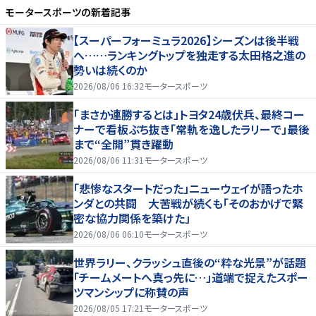
モータースポーツ
の新着記事
【スーパーフォーミュラ2026】シーズンは後半戦
へ……ランキングトップを独走する太田格之進の
勢いは続くのか
2026/08/06 16:32
モータースポーツ
「まさか連勝するとは」トヨタ24歳伏兵、最終コー
ナーで看板ぶち抜き「常軌を逸したラリーで」最後
まで“全開”貫き躍動
2026/08/06 11:31
モータースポーツ
「悲惨なスタートだった」ニューウェイが語ったホ
ンダとの共闘 大苦戦が続くも「そのおかげで緊
密な協力関係を築けた」
2026/08/06 06:10
モータースポーツ
世界ラリー、クラッシュ直後の“粋な光景”が話題
「チームメートへ真っ先に…」道端で捉えたスポー
ツマンシップに称賛の声
2026/08/05 17:21
モータースポーツ