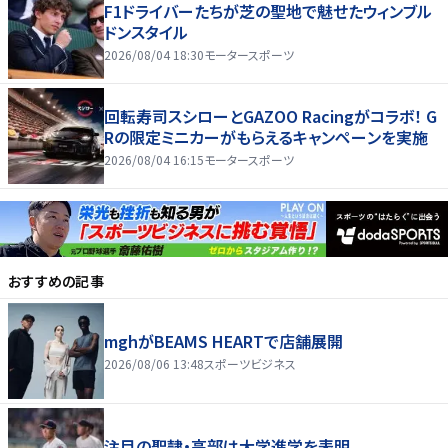
F1ドライバーたちが芝の聖地で魅せたウィンブル
ドンスタイル
2026/08/04 18:30
モータースポーツ
回転寿司スシローとGAZOO Racingがコラボ！ G
Rの限定ミニカーがもらえるキャンペーンを実施
2026/08/04 16:15
モータースポーツ
おすすめの記事
mghがBEAMS HEARTで店舗展開
2026/08/06 13:48
スポーツビジネス
注目の聖隷・高部は大学進学を表明