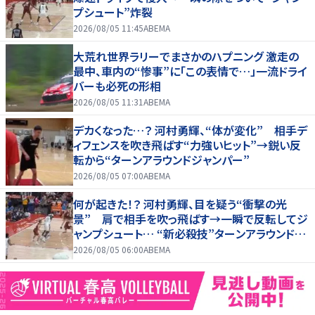
プシュート”炸裂
2026/08/05 11:45
ABEMA
大荒れ世界ラリーでまさかのハプニング 激走の
最中、車内の“惨事”に「この表情で…」一流ドライ
バーも必死の形相
2026/08/05 11:31
ABEMA
デカくなった…？ 河村勇輝、“体が変化” 相手デ
ィフェンスを吹き飛ばす“力強いヒット”→鋭い反
転から“ターンアラウンドジャンパー”
2026/08/05 07:00
ABEMA
何が起きた！？ 河村勇輝、目を疑う“衝撃の光
景” 肩で相手を吹っ飛ばす→一瞬で反転してジ
ャンプシュート… “新必殺技”ターンアラウンドジ
ャンパー炸裂
2026/08/05 06:00
ABEMA