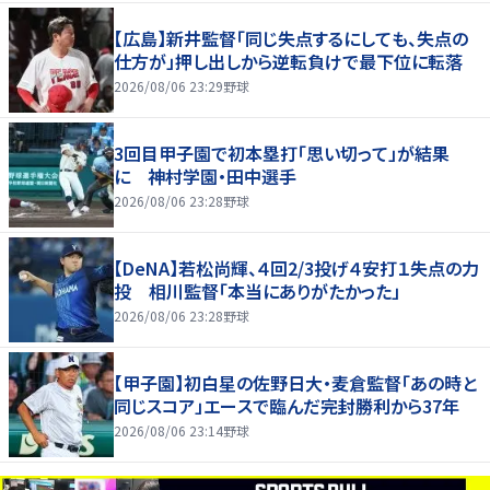
【広島】新井監督「同じ失点するにしても、失点の
仕方が」押し出しから逆転負けで最下位に転落
2026/08/06 23:29
野球
3回目甲子園で初本塁打「思い切って」が結果
に 神村学園・田中選手
2026/08/06 23:28
野球
【DeNA】若松尚輝、４回2/3投げ４安打１失点の力
投 相川監督「本当にありがたかった」
2026/08/06 23:28
野球
【甲子園】初白星の佐野日大・麦倉監督「あの時と
同じスコア」エースで臨んだ完封勝利から37年
2026/08/06 23:14
野球