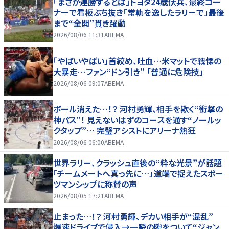
「まさか連勝するとは」トヨタ24歳伏兵、最終コー
ナーで看板ぶち抜き「常軌を逸したラリーで」最後
まで“全開”貫き躍動
2026/08/06 11:31
ABEMA
「やばいやばい」首絞め、吐血…米マットで戦慄の
大暴走…ファン“ドン引き” 「普通に危険技」
2026/08/06 09:07
ABEMA
ボール消えた…！？ 河村勇輝、相手を欺く“衝撃の
神パス”！ 見えないはずのコースを通す“ノールッ
クタップ”… 完璧アシストにアリーナ熱狂
2026/08/06 06:00
ABEMA
世界ラリー、クラッシュ直後の“粋な光景”が話題
「チームメートへ真っ先に…」道端で捉えたスポー
ツマンシップに称賛の声
2026/08/05 17:21
ABEMA
止まった…！？ 河村勇輝、デカい相手が“混乱”
爆速ドライブで侵入→一瞬の隙をついて“ジャン