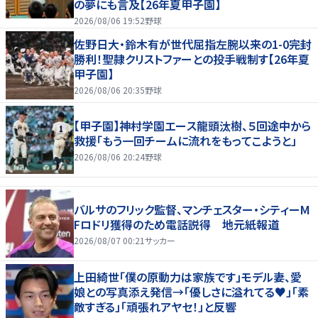
の夢にも言及【26年夏甲子園】
2026/08/06 19:52
野球
佐野日大・鈴木有が世代屈指左腕以来の1-0完封
勝利！聖隷クリストファーとの投手戦制す【26年夏
甲子園】
2026/08/06 20:35
野球
【甲子園】神村学園エース龍頭汰樹、５回途中から
救援「もう一回チームに流れをもってこようと」
2026/08/06 20:24
野球
バルサのフリック監督、マンチェスター・シティーM
Fロドリ獲得のため電話説得 地元紙報道
2026/08/07 00:21
サッカー
上田綺世「僕の原動力は家族です」モデル妻、愛
娘との写真添え発信→「優しさに溢れてる♥」「素
敵すぎる」「頑張れアヤセ！」と反響