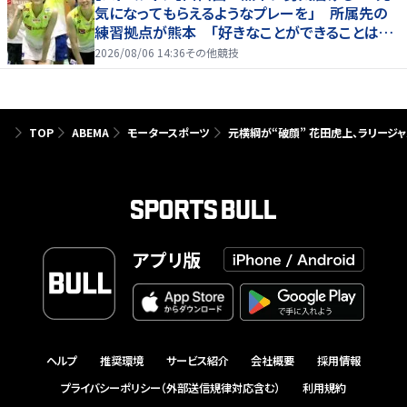
気になってもらえるようなプレーを」 所属先の
練習拠点が熊本 「好きなことができることは当
たり前じゃない」
2026/08/06 14:36
その他競技
TOP
ABEMA
モータースポーツ
元横綱が“破顔” 花田虎上、ラリージ
アプリ版
ヘルプ
推奨環境
サービス紹介
会社概要
採用情報
プライバシーポリシー（外部送信規律対応含む）
利用規約