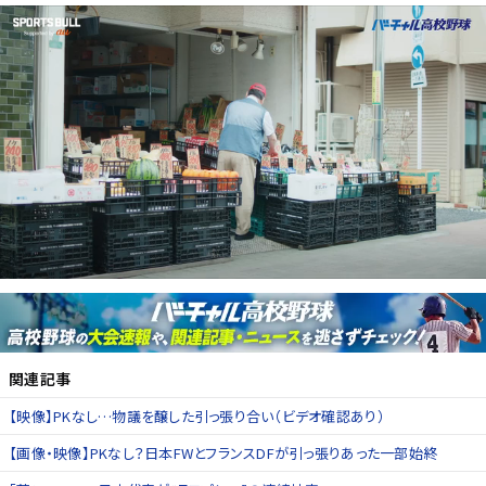
関連記事
【映像】PKなし…物議を醸した引っ張り合い（ビデオ確認あり）
【画像・映像】PKなし？日本FWとフランスDFが引っ張りあった一部始終