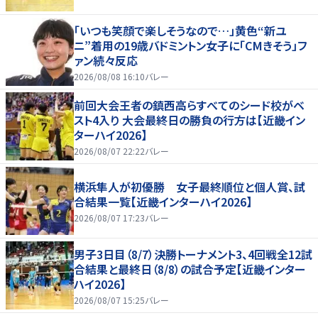
「いつも笑顔で楽しそうなので…」黄色“新ユ
ニ”着用の19歳バドミントン女子に「CMきそう」フ
ァン続々反応
2026/08/08 16:10
バレー
前回大会王者の鎮西高らすべてのシード校がベ
スト4入り 大会最終日の勝負の行方は【近畿イン
ターハイ2026】
2026/08/07 22:22
バレー
横浜隼人が初優勝 女子最終順位と個人賞、試
合結果一覧【近畿インターハイ2026】
2026/08/07 17:23
バレー
男子3日目（8/7）決勝トーナメント3、4回戦全12試
合結果と最終日（8/8）の試合予定【近畿インター
ハイ2026】
2026/08/07 15:25
バレー