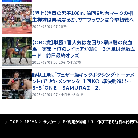
【陸上】注目の男子100m、前回９秒台マークの桐
生祥秀は再現なるか、サニブラウンは今季初戦へ
2026/08/09 07:26
陸上
【ＣＢＣ賞】単勝１番人気は左回り３戦３勝の良血
馬 実績上位のレイピアが続く ３連単は混戦ム
ード 前日最終オッズ
2026/08/08 20:20
その他競技
野杁正明、「フェザー級キックボクシング・トーナメ
ント」でリウ・メンヤンを「１回ＫＯ」準決勝進出…
８・８「ＯＮＥ ＳＡＭＵＲＡＩ ２」
2026/08/09 07:44
相撲・格闘技
TOP
ABEMA
サッカー
PK判定が物議！「ユニ伸びてるぞ！」日本代表F