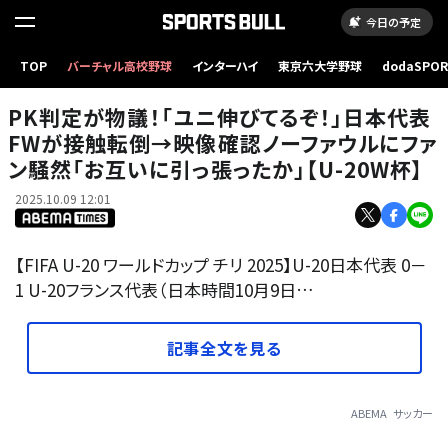
今日の予定
TOP
バーチャル高校野球
インターハイ
東京六大学野球
dodaSPO
（新しいタブ
PK判定が物議！「ユニ伸びてるぞ！」日本代表
FWが接触転倒→映像確認ノーファウルにファ
ン騒然「お互いに引っ張ったか」【U-20W杯】
2025.10.09 12:01
【FIFA U-20 ワールドカップ チリ 2025】U-20日本代表 0－
1 U-20フランス代表（日本時間10月9日…
記事全文を見る
ABEMA
サッカー