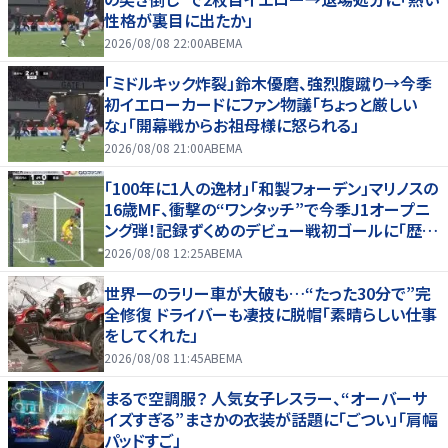
性格が裏目に出たか」
2026/08/08 22:00
ABEMA
「ミドルキック炸裂」鈴木優磨、強烈腹蹴り→今季
初イエローカードにファン物議「ちょっと厳しい
な」「開幕戦からお祖母様に怒られる」
2026/08/08 21:00
ABEMA
「100年に1人の逸材」「和製フォーデン」マリノスの
16歳MF、衝撃の“ワンタッチ”で今季J1オープニ
ング弾！記録ずくめのデビュー戦初ゴールに「歴史
を作りよった」
2026/08/08 12:25
ABEMA
世界一のラリー車が大破も…“たった30分で”完
全修復 ドライバーも凄技に脱帽「素晴らしい仕事
をしてくれた」
2026/08/08 11:45
ABEMA
まるで空調服？ 人気女子レスラー、“オーバーサ
イズすぎる”まさかの衣装が話題に「ごつい」「肩幅
パッドすご」