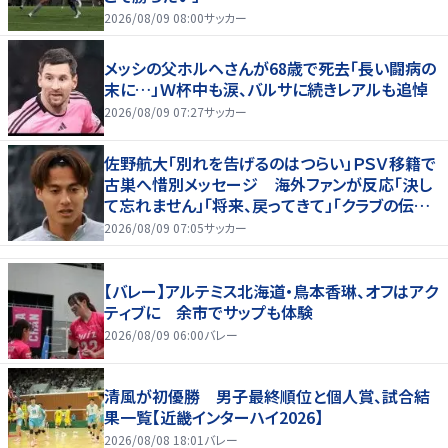
2026/08/09 08:00
サッカー
メッシの父ホルヘさんが68歳で死去「長い闘病の
末に…」Ｗ杯中も涙、バルサに続きレアルも追悼
2026/08/09 07:27
サッカー
佐野航大「別れを告げるのはつらい」ＰＳＶ移籍で
古巣へ惜別メッセージ 海外ファンが反応「決し
て忘れません」「将来、戻ってきて」「クラブの伝説
です」
2026/08/09 07:05
サッカー
【バレー】アルテミス北海道・鳥本香琳、オフはアク
ティブに 余市でサップも体験
2026/08/09 06:00
バレー
清風が初優勝 男子最終順位と個人賞、試合結
果一覧【近畿インターハイ2026】
2026/08/08 18:01
バレー