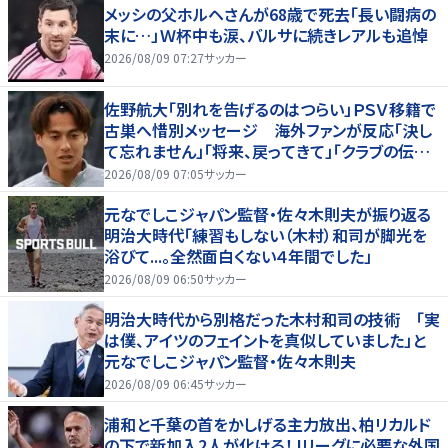
メッシの父ホルヘさんが68歳で死去「長い闘病の
末に…」Ｗ杯中も涙、バルサに続きレアルも追悼
2026/08/09 07:27
サッカー
佐野航大「別れを告げるのはつらい」ＰＳＶ移籍で
古巣へ惜別メッセージ 海外ファンが反応「決し
て忘れません」「将来、戻ってきて」「クラブの伝説
です」
2026/08/09 07:05
サッカー
元なでしこジャパン監督・佐々木則夫が振り返る
明治大時代「練習もしない（木村）和司が脚光を
浴びて...。全然面白くない４年間でした」
2026/08/09 06:50
サッカー
明治大時代から別格だった木村和司の技術 「実
は僕、アイツのフェイントを真似していました」と
元なでしこジャパン監督・佐々木則夫
2026/08/09 06:45
サッカー
浦和と千葉の首をかしげる主力放出、柏リカルド
の下で新加入2人が化ける！Jリーグに必要な外国