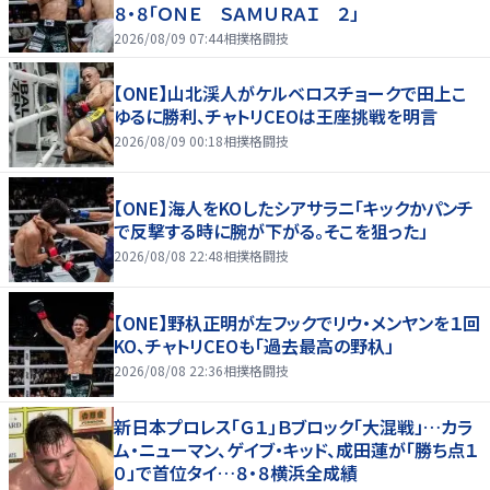
８・８「ＯＮＥ ＳＡＭＵＲＡＩ ２」
2026/08/09 07:44
相撲格闘技
【ONE】山北渓人がケルベロスチョークで田上こ
ゆるに勝利、チャトリCEOは王座挑戦を明言
2026/08/09 00:18
相撲格闘技
【ONE】海人をKOしたシアサラニ「キックかパンチ
で反撃する時に腕が下がる。そこを狙った」
2026/08/08 22:48
相撲格闘技
【ONE】野杁正明が左フックでリウ・メンヤンを１回
KO、チャトリCEOも「過去最高の野杁」
2026/08/08 22:36
相撲格闘技
新日本プロレス「Ｇ１」Ｂブロック「大混戦」…カラ
ム・ニューマン、ゲイブ・キッド、成田蓮が「勝ち点１
０」で首位タイ…８・８横浜全成績