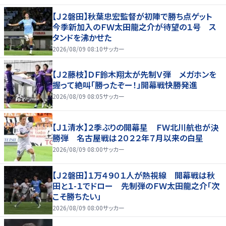
【Ｊ２磐田】秋葉忠宏監督が初陣で勝ち点ゲット
今季新加入のＦＷ太田龍之介が待望の１号 ス
タンドを沸かせた
2026/08/09 08:10
サッカー
【Ｊ２藤枝】ＤＦ鈴木翔太が先制Ｖ弾 メガホンを
握って絶叫「勝ったぞー！」開幕戦快勝発進
2026/08/09 08:05
サッカー
【Ｊ１清水】２季ぶりの開幕星 ＦＷ北川航也が決
勝弾 名古屋戦は２０２２年７月以来の白星
2026/08/09 08:00
サッカー
【Ｊ２磐田】１万４９０１人が熱視線 開幕戦は秋
田と１-１でドロー 先制弾のＦＷ太田龍之介「次
こそ勝ちたい」
2026/08/09 08:00
サッカー