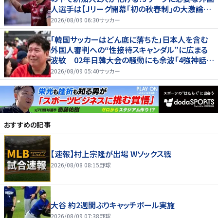
人選手は【Jリーグ開幕｢初の秋春制｣の大激論】
(4)
2026/08/09 06:30
サッカー
「韓国サッカーはどん底に落ちた」日本人を含む
外国人審判への“性接待スキャンダル”に広まる
波紋 02年日韓大会の騒動にも余波「4強神話も
疑われる」
2026/08/09 05:40
サッカー
おすすめの記事
【速報】村上宗隆が出場 Wソックス戦
2026/08/08 08:15
野球
大谷 約2週間ぶりキャッチボール実施
2026/08/09 07:38
野球