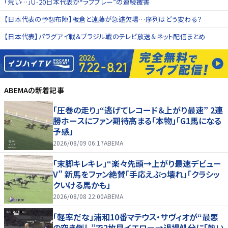
「荒い…」U-20日本代表が“ラフプレー”の連続被害
【日本代表の予想布陣】板倉と遠藤が急遽欠場…序列はどう変わる？
【日本代表】パラグアイ戦＆ブラジル戦のテレビ放送＆ネット配信まとめ
ABEMA
の新着記事
「圧巻の走り」“逃げてレコード＆上がり最速” 2連
勝ホースにファン期待高まる「本物」「G1馬になる
予感」
2026/08/09 06:17
ABEMA
「末脚キレキレ」“楽々先頭→上がり最速デビュー
V” 新馬をファン絶賛「手応えぶっ壊れ」「クラシッ
クいける馬かも」
2026/08/08 22:00
ABEMA
「軽率だな」浦和10番マテウス・サヴィオが“最悪
の突き倒し”で2枚目イエロー→退場処分に「熱い