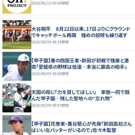
2026/06/15 00:00
野球
大谷翔平 ８月22日以来、17日ぶりにグラウンド
でキャッチボール再開 強めの投球も繰り返す
2026/08/09 08:29
野球
【甲子園】春の四国王者・新田が初戦で強豪と激
突「愛媛県の野球は低迷…本当に最高の相手」
2026/08/09 08:06
野球
天国の母に「力を貸してほしい」 家族一同で掴
んだ甲子園…残した聖地への“忘れ物”
2026/08/09 08:05
野球
【甲子園】花巻東・萬谷堅心が先発「新田高校さん
はいい左バッターがいるので」佐々木監督