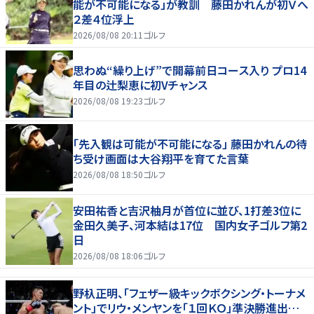
能が不可能になる」が教訓 藤田かれんが初Ｖへ
２差４位浮上
2026/08/08 20:11
ゴルフ
思わぬ“繰り上げ”で開幕前日コース入り プロ14
年目の辻梨恵に初Vチャンス
2026/08/08 19:23
ゴルフ
「先入観は可能が不可能になる」 藤田かれんの待
ち受け画面は大谷翔平を育てた言葉
2026/08/08 18:50
ゴルフ
安田祐香と吉沢柚月が首位に並び、1打差3位に
金田久美子、河本結は17位 国内女子ゴルフ第2
日
2026/08/08 18:06
ゴルフ
野杁正明、「フェザー級キックボクシング・トーナメ
ント」でリウ・メンヤンを「１回ＫＯ」準決勝進出…