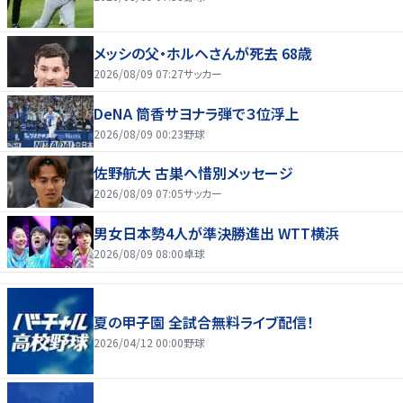
メッシの父・ホルヘさんが死去 68歳
2026/08/09 07:27
サッカー
DeNA 筒香サヨナラ弾で３位浮上
2026/08/09 00:23
野球
佐野航大 古巣へ惜別メッセージ
2026/08/09 07:05
サッカー
男女日本勢4人が準決勝進出 WTT横浜
2026/08/09 08:00
卓球
夏の甲子園 全試合無料ライブ配信！
2026/04/12 00:00
野球