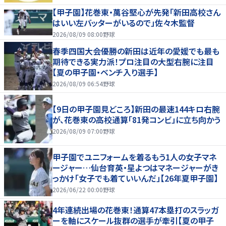
【甲子園】花巻東・萬谷堅心が先発「新田高校さん
はいい左バッターがいるので」佐々木監督
2026/08/09 08:00
野球
春季四国大会優勝の新田は近年の愛媛でも最も
期待できる実力派！プロ注目の大型右腕に注目
【夏の甲子園・ベンチ入り選手】
2026/08/09 06:54
野球
【9日の甲子園見どころ】新田の最速144キロ右腕
が、花巻東の高校通算「81発コンビ」に立ち向かう
2026/08/09 07:00
野球
甲子園でユニフォームを着るもう1人の女子マネ
ージャー…仙台育英・星よつはマネージャーがき
っかけ「女子でも着ていいんだ」【26年夏甲子園】
2026/06/22 00:00
野球
4年連続出場の花巻東！通算47本塁打のスラッガ
ーを軸にスケール抜群の選手が牽引【夏の甲子