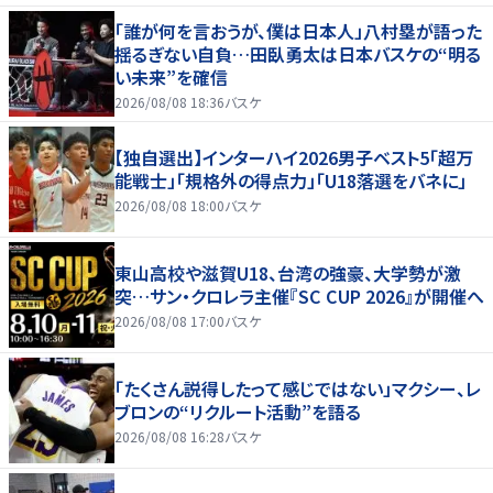
「誰が何を言おうが、僕は日本人」八村塁が語った
揺るぎない自負…田臥勇太は日本バスケの“明る
い未来”を確信
2026/08/08 18:36
バスケ
【独自選出】インターハイ2026男子ベスト5「超万
能戦士」「規格外の得点力」「U18落選をバネに」
2026/08/08 18:00
バスケ
東山高校や滋賀U18、台湾の強豪、大学勢が激
突…サン・クロレラ主催『SC CUP 2026』が開催へ
2026/08/08 17:00
バスケ
「たくさん説得したって感じではない」マクシー、レ
ブロンの“リクルート活動”を語る
2026/08/08 16:28
バスケ