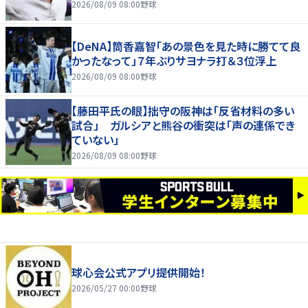
2026/08/09 08:00
野球
【DeNA】筒香嘉智「あの景色を見た時に勝てて良
かったなって」７年ぶりサヨナラ打＆３位浮上
2026/08/09 08:00
野球
【藤田平氏の眼】拙守の阪神は「反省材料の多い
試合」 ガルシアと熊谷の衝突は「声の連係でき
ていない」
2026/08/09 08:00
野球
球心会公式アプリ提供開始！
2026/05/27 00:00
野球