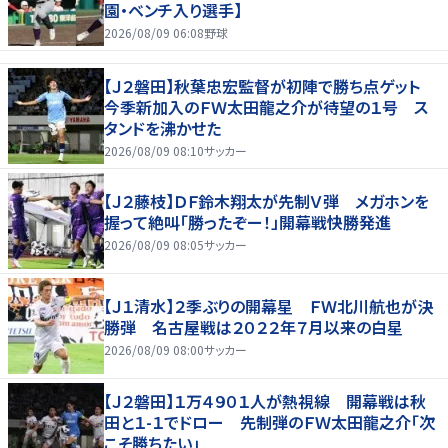
園・ベンチ入り選手】
2026/08/09 06:08
野球
【Ｊ２磐田】秋葉忠宏監督が初陣で勝ち点ゲット
今季新加入のＦＷ太田龍之介が待望の１号 ス
タンドを沸かせた
2026/08/09 08:10
サッカー
【Ｊ２藤枝】ＤＦ鈴木翔太が先制Ｖ弾 メガホンを
握って絶叫「勝ったぞー！」開幕戦快勝発進
2026/08/09 08:05
サッカー
【Ｊ１清水】２季ぶりの開幕星 ＦＷ北川航也が決
勝弾 名古屋戦は２０２２年７月以来の白星
2026/08/09 08:00
サッカー
【Ｊ２磐田】１万４９０１人が熱視線 開幕戦は秋
田と１-１でドロー 先制弾のＦＷ太田龍之介「次
こそ勝ちたい」