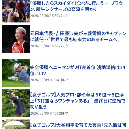
「優勝したらスカイダイビングに行こう」…ブラウ
ン、新生シクサーズの交流を明かす
2026/08/08 15:53
バスケ
元日本代表・吉田亜沙美が三菱電機のキャプテン
に就任…「世界で最も結束力のあるチームへ」
2026/08/08 15:51
バスケ
完全優勝へニーマンが2打差首位 浅地洋佑は14
位／LIV
2026/08/09 07:04
ゴルフ
【女子ゴルフ】人気プロ・都玲華は５６位→８位浮
上「３打差ならワンチャンある」 最終日に逆転で
初Ｖ狙う
2026/08/09 07:00
ゴルフ
【女子ゴルフ】大谷翔平を育てた言葉「先入観は可