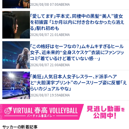
2026/08/08 07:00
ABEMA
「愛してます」平本丈、同棲中の黒髪“美人”彼女
を初披露 「1か月以内に付き合わなかったら消え
る」馴れ初めも
2026/08/07 21:01
ABEMA
「この格好はセーフなの？」ムキムキすぎるヒール
女子、近未来的“全身スケスケ”衣装にファンツッ
コミ「着ているけど着ていない感…」
2026/08/07 21:00
ABEMA
「美狂」人気日本人女子レスラー、ド派手ヘア
と“大胆漢字プリント”のノースリーブ姿に反響「え
らいカジュアルやな」
2026/08/07 19:59
ABEMA
サッカー
の新着記事