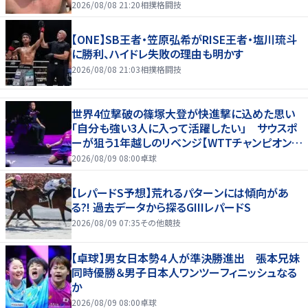
2026/08/08 21:20
相撲格闘技
【ONE】SB王者・笠原弘希がRISE王者・塩川琉斗
に勝利、ハイドレ失敗の理由も明かす
2026/08/08 21:03
相撲格闘技
世界4位撃破の篠塚大登が快進撃に込めた思い
「自分も強い3人に入って活躍したい」 サウスポ
ーが狙う1年越しのリベンジ【WTTチャンピオンズ
横浜2026】
2026/08/09 08:00
卓球
【レパードS予想】荒れるパターンには傾向があ
る?! 過去データから探るGIIIレパードS
2026/08/09 07:35
その他競技
【卓球】男女日本勢４人が準決勝進出 張本兄妹
同時優勝＆男子日本人ワンツーフィニッシュなる
か
2026/08/09 08:00
卓球