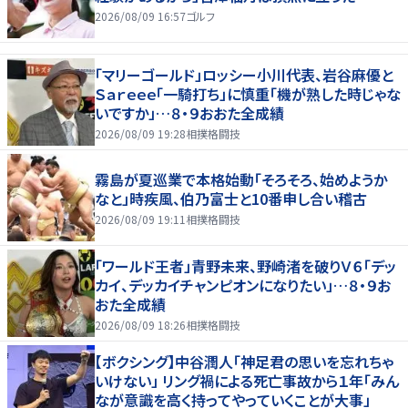
2026/08/09 16:57
ゴルフ
「マリーゴールド」ロッシー小川代表、岩谷麻優と
Ｓａｒｅｅｅ「一騎打ち」に慎重「機が熟した時じゃな
いですか」…８・９おおた全成績
2026/08/09 19:28
相撲格闘技
霧島が夏巡業で本格始動「そろそろ、始めようか
なと」時疾風、伯乃富士と10番申し合い稽古
2026/08/09 19:11
相撲格闘技
「ワールド王者」青野未来、野崎渚を破りＶ６「デッ
カイ、デッカイチャンピオンになりたい」…８・９お
おた全成績
2026/08/09 18:26
相撲格闘技
【ボクシング】中谷潤人「神足君の思いを忘れちゃ
いけない」 リング禍による死亡事故から１年「みん
なが意識を高く持ってやっていくことが大事」