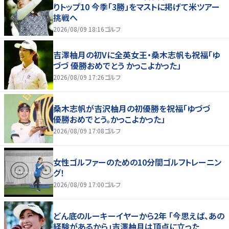
りトップ10 今季「3勝」をマストに掲げて米ツアー
挑戦へ
2026/08/09 18:16
ゴルフ
吉澤柚月の初Vに全英女王・桑木志帆も祝福「ゆ
づづ 優勝おめでとう かっこよかった」
2026/08/09 17:26
ゴルフ
桑木志帆が吉沢柚月の初優勝を祝福「ゆづづ
優勝おめでとう。かっこよかった」
2026/08/09 17:08
ゴルフ
女性ゴルファーのための10分間ゴルフトレーニン
グ！
2026/08/09 17:00
ゴルフ
どん底のルーキーイヤーから2年 「今思えば、あの
経験があるから」吉澤柚月は頂点に立った