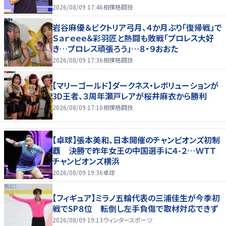
2026/08/09 17:46
相撲格闘技
岩谷麻優＆ビクトリア弓月、４か月ぶり「復帰戦」で
Ｓａｒｅｅｅ＆彩羽匠と熱闘も敗戦「プロレス大好
き…プロレス頑張ろう」…８・９おおた
2026/08/09 17:36
相撲格闘技
【マリーゴールド】ダークネス・レボリューションが
3D王者、３周年瀬戸レアが桜井麻衣から勝利
2026/08/09 17:10
相撲格闘技
【卓球】張本美和、日本開催のチャンピオンズ初制
覇 決勝で昨年女王の中国選手に４-２…ＷＴＴ
チャンピオンズ横浜
2026/08/09 19:36
卓球
【フィギュア】ミラノ五輪代表の三浦佳生が今季初
戦でSP８位 転倒し左手負傷で取材対応できず
2026/08/09 19:13
ウィンタースポーツ