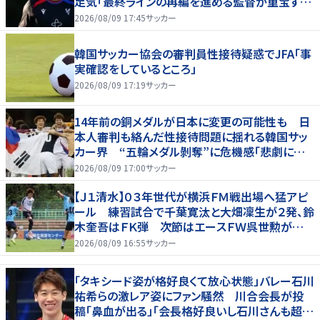
足気「最終ラインの再編を進める監督が重宝する
柔軟性を備えている」
2026/08/09 17:45
サッカー
韓国サッカー協会の審判員性接待疑惑でJFA「事
実確認をしているところ」
2026/08/09 17:19
サッカー
14年前の銅メダルが日本に変更の可能性も 日
本人審判も絡んだ性接待問題に揺れる韓国サッ
カー界 “五輪メダル剝奪”に危機感「悲劇に見
舞われる」
2026/08/09 17:00
サッカー
【Ｊ１清水】０３年世代が横浜ＦＭ戦出場へ猛アピ
ール 練習試合で千葉寛汰と大畑凜生が２発、鈴
木奎吾はＦＫ弾 次節はエースＦＷ呉世勲が出
場停止
2026/08/09 16:55
サッカー
「タキシード姿が格好良くて放心状態」バレー石川
祐希らの激レア姿にファン騒然 川合会長が投
稿「鼻血が出る」「会長格好良いし石川さんも超格