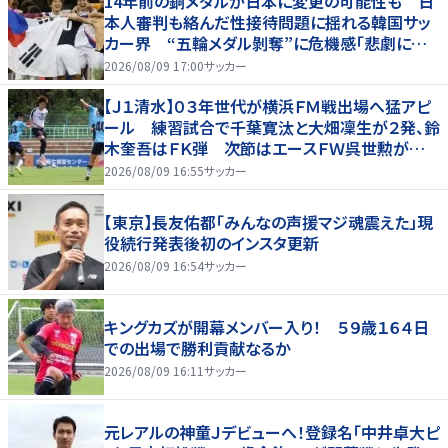
14年前の銅メダルが日本に変更の可能性も 日
本人審判も絡んだ性接待問題に揺れる韓国サッ
カー界 “五輪メダル剝奪”に危機感「悲劇に見
舞われる」
2026/08/09 17:00
サッカー
【Ｊ１清水】０３年世代が横浜ＦＭ戦出場へ猛アピ
ール 練習試合で千葉寛汰と大畑凜生が２発、鈴
木奎吾はＦＫ弾 次節はエースＦＷ呉世勲が出
場停止
2026/08/09 16:55
サッカー
【東京】長友佑都「みんなの声援マジ魂震えた」現
役続行発表後初のインスタ更新
2026/08/09 16:54
サッカー
キングカズが開幕メンバー入り！ ５９歳１６４日
での出場で勝利貢献なるか
2026/08/09 16:11
サッカー
元レアルの神童Ｊデビューへ！登録名「中井卓大ピ