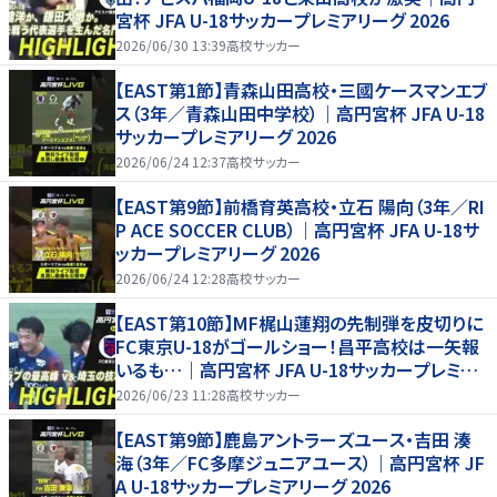
宮杯 JFA U-18サッカープレミアリーグ 2026
2026/06/30 13:39
高校サッカー
【EAST第1節】青森山田高校・三國ケースマンエブ
ス（3年／青森山田中学校）｜高円宮杯 JFA U-18
サッカープレミアリーグ 2026
2026/06/24 12:37
高校サッカー
【EAST第9節】前橋育英高校・立石 陽向（3年／RI
P ACE SOCCER CLUB）｜高円宮杯 JFA U-18サ
ッカープレミアリーグ 2026
2026/06/24 12:28
高校サッカー
【EAST第10節】MF梶山蓮翔の先制弾を皮切りに
FC東京U-18がゴールショー！昌平高校は一矢報
いるも…｜高円宮杯 JFA U-18サッカープレミア
リーグ 2026
2026/06/23 11:28
高校サッカー
【EAST第9節】鹿島アントラーズユース・吉田 湊
海（3年／FC多摩ジュニアユース）｜高円宮杯 JF
A U-18サッカープレミアリーグ 2026