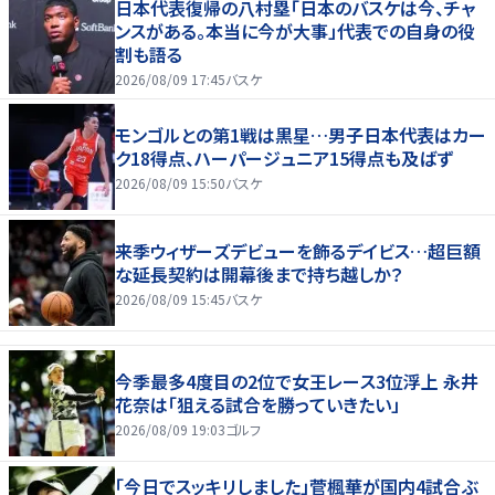
日本代表復帰の八村塁「日本のバスケは今、チャ
ンスがある。本当に今が大事」代表での自身の役
割も語る
2026/08/09 17:45
バスケ
モンゴルとの第1戦は黒星…男子日本代表はカー
ク18得点、ハーパージュニア15得点も及ばず
2026/08/09 15:50
バスケ
来季ウィザーズデビューを飾るデイビス…超巨額
な延長契約は開幕後まで持ち越しか？
2026/08/09 15:45
バスケ
今季最多4度目の2位で女王レース3位浮上 永井
花奈は「狙える試合を勝っていきたい」
2026/08/09 19:03
ゴルフ
「今日でスッキリしました」菅楓華が国内4試合ぶ