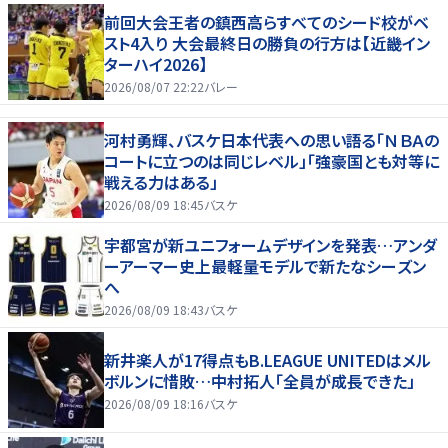
前回大会王者の鎮西高らすべてのシード校がベ
スト4入り 大会最終日の勝負の行方は【近畿イン
ターハイ2026】
2026/08/07 22:22
バレー
河村勇輝、バスケ日本代表への思い語る「ＮＢＡの
コートに立つのは同じレベル」「強豪国とも対等に
戦える力はある」
2026/08/09 18:45
バスケ
宇都宮が新ユニフォームデザインを発表…アンダ
ーアーマー史上最軽量モデルで新たなシーズン
へ
2026/08/09 18:43
バスケ
新井楽人が17得点もB.LEAGUE UNITEDはメル
ボルンに惜敗…中村拓人「全員が成長できた」
2026/08/09 18:16
バスケ