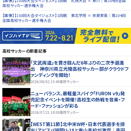
【画像】【103回大会ダイジェスト】1回戦 札幌大谷 × 寒川｜第104回全国
高校サッカー選手権大会
【画像】【103回大会ダイジェスト】1回戦 東北学院 × 奈良育英｜第104回
全国高校サッカー選手権大会
高校サッカー
の新着記事
「文武両道」を貫き掴んだ6年ぶりの二次予選進
出 神奈川県立光陵高校サッカー部がクラウドフ
ァンディングを開始！
2026/08/02 15:49
高校サッカー
ニューバランス、最軽量スパイク「FURON v9」発
売記念イベントを開催！高校生の熱戦を音楽・フ
ード・ファッションが彩る
2026/07/21 18:08
高校サッカー
【WEST第11節】北中米W杯・日本代表選手を排
出！アビスパ福岡U-18と東山高校が激突｜高円