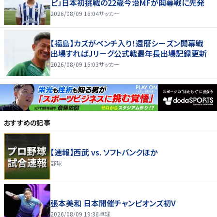
ピ」日本初挑戦の22歳今治MFが開幕戦に先発
2026/08/09 16:04
サッカー
【福島】カズがベンチ入り！還暦シーズン開幕戦
出場すればＪリーグ公式戦最年長出場記録更新
2026/08/09 16:03
サッカー
おすすめの記事
【速報】西武 vs. ソフトバンクほか
野球
張本美和 日本開催チャンピオンズ初V
2026/08/09 19:36
卓球