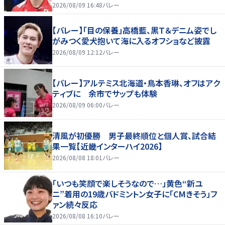
好いい」
2026/08/09 16:48
バレー
【バレー】「目の保養」高橋藍、黒Ｔ＆デニム姿でし
がみつく愛犬抱いて海に入るオフショなど披露
2026/08/09 12:12
バレー
【バレー】アルテミス北海道・鳥本香琳、オフはアク
ティブに 余市でサップも体験
2026/08/09 06:00
バレー
清風が初優勝 男子最終順位と個人賞、試合結
果一覧【近畿インターハイ2026】
2026/08/08 18:01
バレー
「いつも笑顔で楽しそうなので…」黄色“新ユ
ニ”着用の19歳バドミントン女子に「CMきそう」フ
ァン続々反応
2026/08/08 16:10
バレー