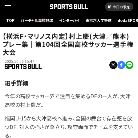
今日の予定
TOP
バーチャル高校野球
インターハイ
東京六大学野球
dodaSPO
（新しいタブ
【横浜F・マリノス内定】村上慶(大津／熊本)
プレー集｜第104回全国高校サッカー選手権
大会
2025.10.06 15:47
選手詳細
今年の高校サッカー界で注目を集めるDFの一人が、大津
高校の村上慶だ。
福岡U-15から大津高校へ進み、全国の舞台で存在感を放
つDF。対人の強さが際立ち、攻守両面でチームを支えてい
る。