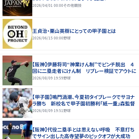
2026/04/01 00:00
その他競技
王貞治・栗山英樹にとっての甲子園とは
2026/06/15 00:00
野球
【阪神】伊藤将司“神業けん制”でピンチ脱出 ４
回に二塁走者にけん制 リプレー検証でアウトに
2026/08/09 19:59
野球
【甲子園】鳴門渦潮、今夏初タイブレークでサヨナ
ラ勝ち 新校名で甲子園初勝利「紙一重」森監督
2026/08/09 19:51
野球
【阪神】代役二塁手とは思えない呼吸 不意打ち
でサイン出した高寺望夢のピックオフが大成功