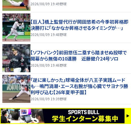
2026/08/09 19:49
野球
【巨人】橋上監督代行が岡田悠希の今季初昇格即
決勝打に「なかなか昇格させるタイミングが…」
2026/08/09 19:48
野球
【ソフトバンク】前田悠伍二塁すら踏ませぬ投球で
開幕から無傷の10連勝 近藤健介24号ソロ
2026/08/09 19:46
野球
「逆に楽しかった」球場全体が八王子実践ムード
も…鳴門渦潮・エース右腕が強心臓でサヨナラ勝
利呼び込む【26年夏甲子園】
2026/08/09 19:39
野球