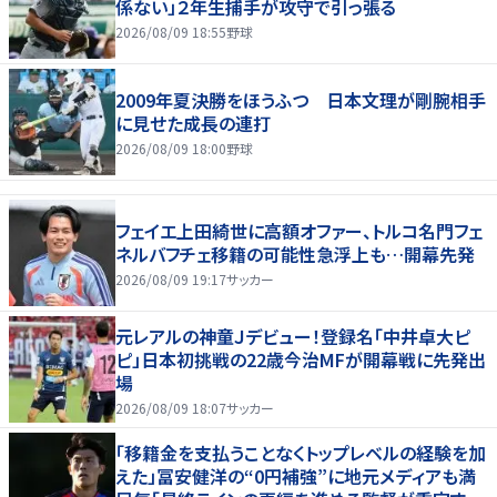
係ない」２年生捕手が攻守で引っ張る
2026/08/09 18:55
野球
2009年夏決勝をほうふつ 日本文理が剛腕相手
に見せた成長の連打
2026/08/09 18:00
野球
フェイエ上田綺世に高額オファー、トルコ名門フェ
ネルバフチェ移籍の可能性急浮上も…開幕先発
2026/08/09 19:17
サッカー
元レアルの神童Ｊデビュー！登録名「中井卓大ピ
ピ」日本初挑戦の22歳今治MFが開幕戦に先発出
場
2026/08/09 18:07
サッカー
「移籍金を支払うことなくトップレベルの経験を加
えた」冨安健洋の“0円補強”に地元メディアも満