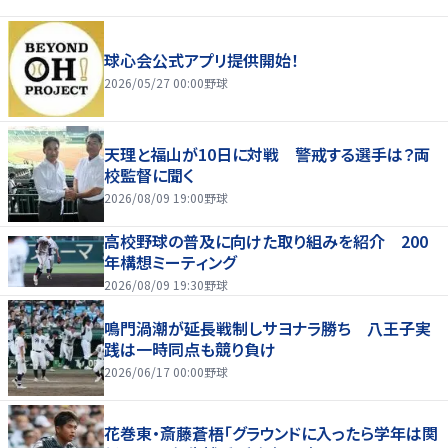
球心会公式アプリ提供開始！
2026/05/27 00:00
野球
天理と福山が10日に対戦 警戒する選手は？両
校監督に聞く
2026/08/09 19:00
野球
高校野球の普及に向けた取り組みを紹介 200
年構想ミーティング
2026/08/09 19:30
野球
鳴門渦潮が延長戦制しサヨナラ勝ち 八王子実
践は一時同点も競り負け
2026/06/17 00:00
野球
花巻東・斎藤蒼梧「グラウンドに入ったら学年は関