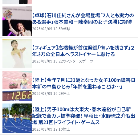
【卓球】石川佳純さんが会場登場「2人とも実力の
ある選手」張本美和－陳幸同の女子決勝に期待
2026/08/09 18:59
卓球
【フィギュア】高橋舞が首位発進「悔いを残さず」２
年ぶりの全日本へラストイヤーに懸ける
2026/08/09 18:22
ウィンタースポーツ
【陸上】今年７月に31歳となった女子100m障害日
本新の中島ひとみ「年齢を重ねることは…」
2026/08/09 16:29
陸上
【陸上】男子100mは大東大・春木達裕が自己新
記録で全カレ標準突破！ 早稲田・水野琉之介も出
場 第21回トワイライト・ゲームス
2026/08/09 17:10
陸上