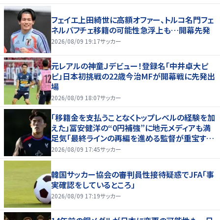
フェイエ上田綺世に高額オファー、トルコ名門フェ
ネルバフチェ移籍の可能性急浮上も…開幕先発
2026/08/09 19:17
サッカー
元レアルの神童Ｊデビュー！登録名「中井卓大ピ
ピ」日本初挑戦の22歳今治MFが開幕戦に先発出
場
2026/08/09 18:07
サッカー
「移籍金を支払うことなくトップレベルの経験を加
えた」冨安健洋の“0円補強”に地元メディアも満
足気「最終ラインの再編を進める監督が重宝する
柔軟性を備えている」
2026/08/09 17:45
サッカー
韓国サッカー協会の審判員性接待疑惑でJFA「事
実確認をしているところ」
2026/08/09 17:19
サッカー