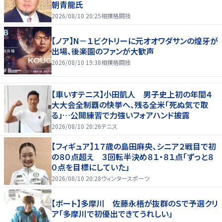
朝青龍氏
2026/08/10 20:25
相撲格闘技
【ノア】N－１ビクトリーに元オオワダサンの煌牙が
出場、後楽園のファンが大歓声
2026/08/10 19:38
相撲格闘技
【車いすテニス】小田凱人 男子史上初の年間４
大大会全制覇の快挙へ、残る全米「死ぬ気で取
る」…公開練習で力強いフォアハンド披露
2026/08/10 20:26
テニス
【フィギュア】１７歳の島田麻央、シニア２戦目で初
の８０点超え ３回転半決め８１・８１点「ずっと８
０点を目標にしていた」
2026/08/10 20:28
ウィンタースポーツ
【ボート】多摩川 佐藤永梧が抜群のＳで予選クリ
ア「多摩川で初優出できてうれしい」