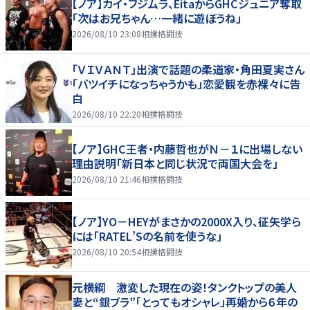
【ノア】カイ・フジムラ、EitaからGHCジュニア奪取
「次はお兄ちゃん…一緒に遊ぼうね」
2026/08/10 23:08
相撲格闘技
「ＶＩＶＡＮＴ」出演で話題の柔道家・角田夏実さん
「バツイチになっちゃうかも」恋愛観を赤裸々に告
白
2026/08/10 22:20
相撲格闘技
【ノア】GHC王者・内藤哲也がＮ－１に出場しない
理由説明「新日本と同じ状況で両国大会を」
2026/08/10 21:46
相撲格闘技
【ノア】YO－HEYがまさかの2000X入り、征矢学ら
には「RATEL’Sの名前を使うな」
2026/08/10 20:54
相撲格闘技
元横綱 激変した現在の姿！タンクトップの美人
妻と“銀ブラ”「とってもオシャレ」再婚から６年の