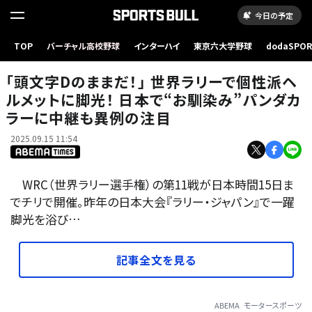
今日の予定
「頭文字Dのままだ！」 世界ラリーで個性派ヘルメットに脚光！ 日本で“お馴染み”パンダカラ
TOP
バーチャル高校野球
インターハイ
東京六大学野球
dodaSPO
ーに中継も異例の注目
（新しいタブ
「頭文字Dのままだ！」 世界ラリーで個性派ヘ
ルメットに脚光！ 日本で“お馴染み”パンダカ
ラーに中継も異例の注目
2025.09.15 11:54
WRC（世界ラリー選手権）の第11戦が日本時間15日ま
でチリで開催。昨年の日本大会『ラリー・ジャパン』で一躍
脚光を浴び…
記事全文を見る
ABEMA
モータースポーツ