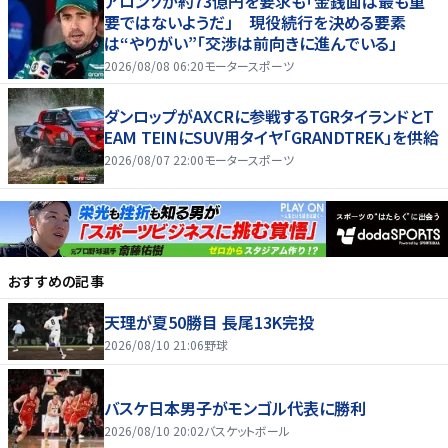
アロンソが約73億円を要求も「金銭面は最も重
要ではないようだ」 現役続行を決める要素
は“やりがい”「交渉は前向きに進んでいる」
2026/08/08 06:20
モータースポーツ
ダンロップがAXCRに参戦するTGRタイランドとT
EAM TEINにSUV用タイヤ「GRANDTREK」を供給
2026/08/07 22:00
モータースポーツ
おすすめの記事
天理が夏50勝目 長尾13K完投
2026/08/10 21:06
野球
バスケ日本男子がモンゴル代表に勝利
2026/08/10 20:02
バスケットボール