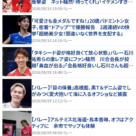
衝撃姿 ネット騒然「待ってくれ」「イケメンすぎる
から話はいってこない」
2026/08/10 19:09
バレー
「可愛さも金メダルですね！」20歳バドミントン女
子、密着“ドアップ”で優勝報告 2週連続Vの快
挙「超絶美少女！間違いなく世界を支配する」
2026/08/10 16:10
バレー
「タキシード姿が格好良くて放心状態」バレー石川
祐希らの激レア姿にファン騒然 川合会長が投
稿「鼻血が出る」「会長格好良いし石川さんも超格
好いい」
2026/08/09 16:48
バレー
【バレー】「目の保養」高橋藍、黒Ｔ＆デニム姿でし
がみつく愛犬抱いて海に入るオフショなど披露
2026/08/09 12:12
バレー
【バレー】アルテミス北海道・鳥本香琳、オフはアク
ティブに 余市でサップも体験
2026/08/09 06:00
バレー