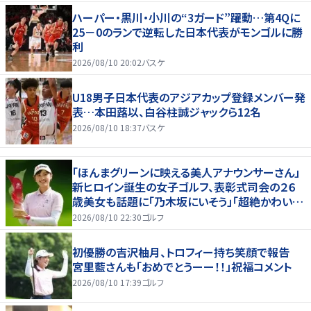
ハーパー・黒川・小川の“3ガード”躍動…第4Qに
25－0のランで逆転した日本代表がモンゴルに勝
利
2026/08/10 20:02
バスケ
U18男子日本代表のアジアカップ登録メンバー発
表…本田蕗以、白谷柱誠ジャックら12名
2026/08/10 18:37
バスケ
「ほんまグリーンに映える美人アナウンサーさん」
新ヒロイン誕生の女子ゴルフ、表彰式司会の２６
歳美女も話題に「乃木坂にいそう」「超絶かわい
い」「スーツもお似合いです」
2026/08/10 22:30
ゴルフ
初優勝の吉沢柚月、トロフィー持ち笑顔で報告
宮里藍さんも「おめでとうーー！！」祝福コメント
2026/08/10 17:39
ゴルフ