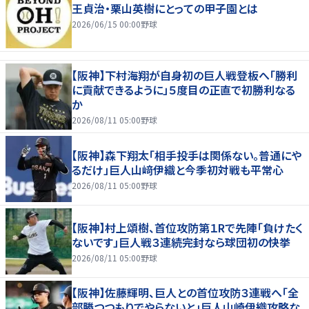
王貞治・栗山英樹にとっての甲子園とは
2026/06/15 00:00
野球
【阪神】下村海翔が自身初の巨人戦登板へ「勝利
に貢献できるように」５度目の正直で初勝利なる
か
2026/08/11 05:00
野球
【阪神】森下翔太「相手投手は関係ない。普通にや
るだけ」巨人山﨑伊織と今季初対戦も平常心
2026/08/11 05:00
野球
【阪神】村上頌樹、首位攻防第１Rで先陣「負けたく
ないです」巨人戦３連続完封なら球団初の快挙
2026/08/11 05:00
野球
【阪神】佐藤輝明、巨人との首位攻防３連戦へ「全
部勝つつもりでやらないと」巨人山崎伊織攻略な