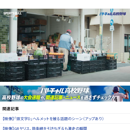
関連記事
【映像】「頭文字D」ヘルメットを被る話題のシーン（アップあり）
【映像】GRヤリス、鉄条網を引きちぎるも激走の瞬間