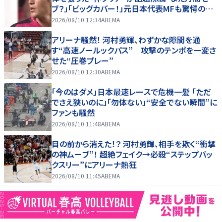
ブ？」「ビッグカバー！」元日本代表MFも驚愕の超
スーパーブロック
2026/08/10 12:34
ABEMA
アリーナ騒然！ 河村勇輝、わずかな隙間を通
す“高速ノールックパス” 攻撃のテンポを一変さ
せた“圧巻プレー”
2026/08/10 12:30
ABEMA
「今のはダメ」日本最速レースで危機一髪 「ただ
でさえ狭いのに」「勿体ない」“安全でない瞬間”に
ファンも騒然
2026/08/10 11:48
ABEMA
目の前から消えた！？ 河村勇輝、相手を欺く“衝撃
の神ムーブ”！ 超絶フェイク→必殺“ステップバッ
クスリー”にアリーナ熱狂
2026/08/10 11:45
ABEMA