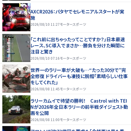
AXCR2026：パタヤでセレモニアルスタートが実
施
2026/08/10 11:27
モータースポーツ
「これ前に出ちゃったってことですか？」日本最速
レース、SC導入でまさか…勝負を分けた瞬間に
注目と驚き
2026/08/10 07:16
モータースポーツ
世界一のラリー車が大破も…“たった30分で”完
全修復 ドライバーも凄技に脱帽「素晴らしい仕事
をしてくれた」
2026/08/08 11:45
モータースポーツ
ラリーカムイで待望の勝利！ Castrol with TEI
Nが2026年全日本ラリーの前半戦ダイジェスト動
画を公開
2026/08/08 11:00
モータースポーツ