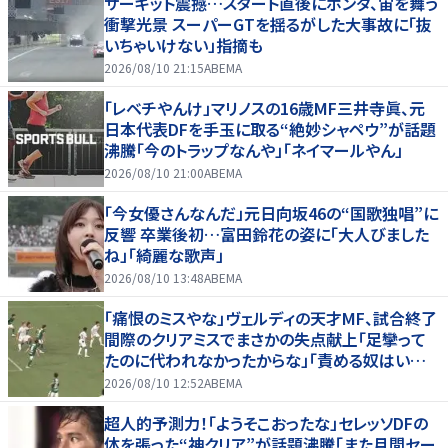
サーキット震撼…スタート直後にホンダ、宙を舞う
衝撃光景 スーパーGTを揺るがした大事故に「抜
いちゃいけない」指摘も
2026/08/10 21:15
ABEMA
「レベチやんけ」マリノスの16歳MF三井寺眞、元
日本代表DFを手玉に取る“絶妙シャペウ”が話題
沸騰「今のトラップなんや」「ネイマールやん」
2026/08/10 21:00
ABEMA
「今女優さんなんだ」元日向坂46の“国歌独唱”に
反響 卒業後初…富田鈴花の姿に「大人びました
ね」「綺麗な歌声」
2026/08/10 13:48
ABEMA
「痛恨のミスやな」ヴェルディの天才MF、試合終了
間際のクリアミスでまさかの失点献上「足攣って
たのに代われなかったからな」「責める奴はいね
ーだろ」ファンからは擁護の声
2026/08/10 12:52
ABEMA
超人的予測力！「ようそこおったな」セレッソDFの
体を張った“神クリア”が話題沸騰「また月間セー