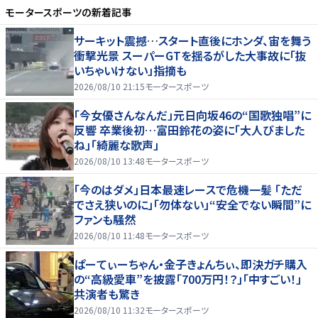
モータースポーツ
の新着記事
サーキット震撼…スタート直後にホンダ、宙を舞う
衝撃光景 スーパーGTを揺るがした大事故に「抜
いちゃいけない」指摘も
2026/08/10 21:15
モータースポーツ
「今女優さんなんだ」元日向坂46の“国歌独唱”に
反響 卒業後初…富田鈴花の姿に「大人びました
ね」「綺麗な歌声」
2026/08/10 13:48
モータースポーツ
「今のはダメ」日本最速レースで危機一髪 「ただ
でさえ狭いのに」「勿体ない」“安全でない瞬間”に
ファンも騒然
2026/08/10 11:48
モータースポーツ
ぱーてぃーちゃん・金子きょんちぃ、即決ガチ購入
の“高級愛車”を披露「700万円！？」「中すごい！」
共演者も驚き
2026/08/10 11:32
モータースポーツ