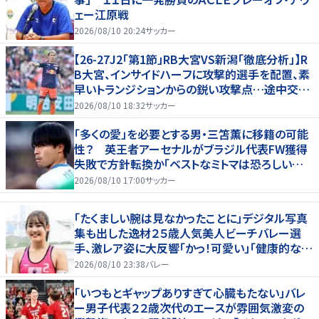
ェー江原戦
2026/08/10 20:24
サッカー
【26-27J2「第1節」RB大宮VS新潟「徹底分析」】R
B大宮、インサイドハーフに攻撃的選手を配置、素
早いトランジションからの鋭い攻撃点…途中交代
での“メッセージ”も(1)
2026/08/10 18:32
サッカー
「多くの愛」を必要とする男・三笘薫に移籍の可能
性？ 英王者アーセナルがブラジル代表FW獲得
失敗で方針転換か「ベストなミトマは恐ろしいほ
ど優れている」
2026/08/10 17:00
サッカー
「たくましい腕は見なかったことに」デジタル写真
集も出した逸材２５歳人気美人ビーチバレー選
手、激レア姿に大反響「かっ！可愛い」「健康的なキ
レイさ」
2026/08/10 23:38
バレー
「いつもとギャップありすぎて心臓もたない」バレ
ー男子代表２２歳次代のエースが雰囲気激変の