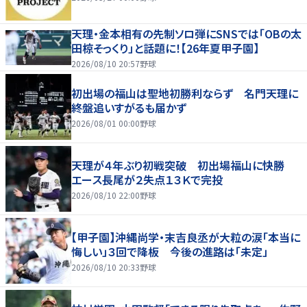
天理・金本相有の先制ソロ弾にSNSでは「OBの太
田椋そっくり」と話題に！【26年夏甲子園】
2026/08/10 20:57
野球
初出場の福山は聖地初勝利ならず 名門天理に
終盤追いすがるも届かず
2026/08/01 00:00
野球
天理が４年ぶり初戦突破 初出場福山に快勝
エース長尾が２失点１３Ｋで完投
2026/08/10 22:00
野球
【甲子園】沖縄尚学・末吉良丞が大粒の涙「本当に
悔しい」３回で降板 今後の進路は「未定」
2026/08/10 20:33
野球