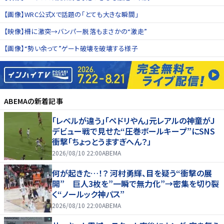
【画像】WRC公式Xで話題の「とても大きな瞬間」
【映像】柵に激突→バンパー脱落もまさかの“激走”
【画像】“勢い余って”ゲート破壊を破壊する様子
ABEMA
の新着記事
「レベルが違う」「ペドリやん」元レアルの神童がJ
デビュー戦で見せた“圧巻ボールキープ”にSNS
衝撃「ちょっとうますぎへん？」
2026/08/10 22:00
ABEMA
何が起きた…！？ 河村勇輝、目を疑う“衝撃の展
開” 巨人3枚を”一瞬で無力化”→密集を切り裂
く“ノールック神パス”
2026/08/10 22:00
ABEMA