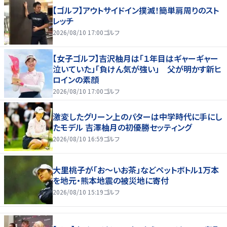
【ゴルフ】アウトサイドイン撲滅！簡単肩周りのスト
レッチ
2026/08/10 17:00
ゴルフ
【女子ゴルフ】吉沢柚月は「１年目はギャーギャー
泣いていた」「負けん気が強い」 父が明かす新ヒ
ロインの素顔
2026/08/10 17:00
ゴルフ
激変したグリーン上のパターは中学時代に手にし
たモデル 吉澤柚月の初優勝セッティング
2026/08/10 16:59
ゴルフ
大里桃子が「お～いお茶」などペットボトル1万本
を地元・熊本地震の被災地に寄付
2026/08/10 15:19
ゴルフ