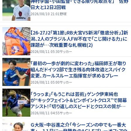
神村学園・小田監督「できる限り先取点を」 佐野
日大と12日2回戦
2026/08/10 21:01
野球
【26-27J2「第1節」RB大宮VS新潟「徹底分析」】新
潟、2人のブラジル人FW不在で「こじ開ける力」に
課題が…次戦重要な札幌戦(2)
2026/08/11 05:30
サッカー
｢最初の一歩が劇的に変わった｣福田師王が取り
組んだドイツ2部で生き残る肉体改造とスパイク
変更、カールスルーエ指揮官が求めるプレー
2026/08/11 05:00
サッカー
｢うっっま｣｢もうこれは芸術｣ゲンク伊東純也
が“キックフェイント＆ピンポイントクロス”で開幕
アシスト！｢切り返しのスピードとクロスの質がバ
グってる｣
2026/08/11 04:55
サッカー
Ｇ大阪・中谷進之介「今シーズンの中でも一番大
事」 １１日に一発勝負のＡＣＬＥプレーオフ・アウ