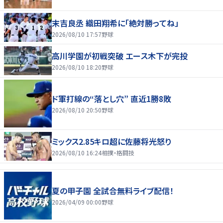
末吉良丞 織田翔希に「絶対勝ってね」
2026/08/10 17:57
野球
高川学園が初戦突破 エース木下が完投
2026/08/10 18:20
野球
ド軍打線の“落とし穴” 直近1勝8敗
2026/08/10 20:50
野球
ミックス2.85キロ超に佐藤将光怒り
2026/08/10 16:24
相撲・格闘技
夏の甲子園 全試合無料ライブ配信！
2026/04/09 00:00
野球