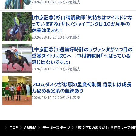
2026/08/10 20:26
その他競技
【中京記念】杉山晴調教師「気持ちはマイルドにな
っていますね」サトノシャイニングは１０か月半の
休養効果あり！
2026/08/10 20:20
その他競技
【中京記念】１週前好時計のラヴァンダが２つ目の
重賞タイトル取りへ 中村調教師「へばっている
感じはないですよ」
2026/08/10 20:30
その他競技
フロムダスクが悲願の重賞初制覇 背景には成長
力秘める父系の血統あり
2026/08/10 20:00
その他競技
TOP
ABEMA
モータースポーツ
「頭文字Dのままだ！」 世界ラリーで