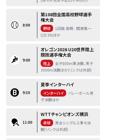
第108回全国高校野球選手
権大会
8:00
野球
1回戦 英明 - 関東第一
(18:30)ほか
オレゴン2026 U20世界陸上
競技選手権大会
9:00
陸上
女子800m準決勝、男子
3000m決勝ほか(リンクは外部)
夏季インターハイ
9:30
インターハイ
バレーボール男
子決勝ほか
WTTチャンピオンズ横浜
11:00
卓球
男女シングルス準々決
勝(リンクは外部)