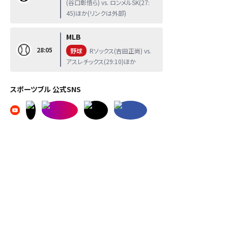
(谷口彰悟ら) vs. ロンメルSK(27:
45)ほか(リンクは外部)
MLB
28:05
野球
Rソックス(吉田正尚) vs.
アスレチックス(29:10)ほか
スポーツブル 公式SNS