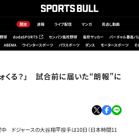
競技
速報
ライブ配信
マンガ
見逃し動画
野球
dodaSPORTS
センバツ高校野球
高校サッカー
バーチャル春高バ
（新しいタブで開く）
ABEMA
ウインタースポーツ
パラスポーツ
ダンス
モータースポーツ
そ
ォくる？」 試合前に届いた“朗報”に
中 ドジャースの大谷翔平投手は10日（日本時間11