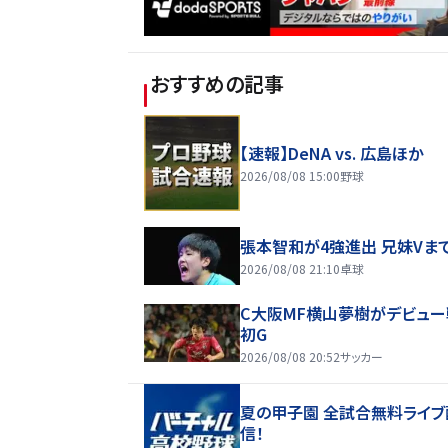
おすすめの記事
【速報】DeNA vs. 広島ほか
2026/08/08 15:00
野球
張本智和が4強進出 兄妹Vま
2026/08/08 21:10
卓球
C大阪MF横山夢樹がデビュー
初G
2026/08/08 20:52
サッカー
夏の甲子園 全試合無料ライブ
信！