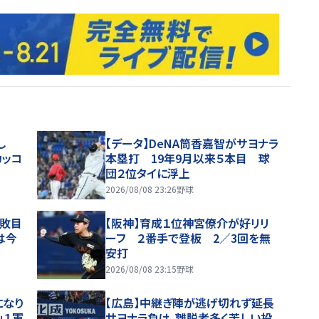
し
【データ】DeNA筒香嘉智がサヨナラ
カッコ
本塁打 19年9月以来５本目 球
団２位タイに浮上
2026/08/08 23:26
野球
６敗目
【阪神】育成１位神宮僚介が好リリ
は今
ーフ ２番手で登板 2／3回を無
安打
2026/08/08 23:15
野球
になり
【広島】中継ぎ陣が逃げ切れず延長
」１軍
サヨナラ負け、離脱者多く苦しい投