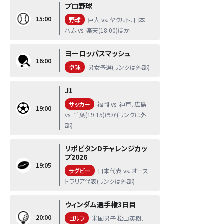
プロ野球
15:00
野球
巨人 vs. ヤクルト、日本
ハム vs. 楽天(18:00)ほか
ヨーロッパスマッシュ
16:00
卓球
男女予選(リンクは外部)
J1
サッカー
福岡 vs. 神戸、広島
19:00
vs. 千葉(19:15)ほか(リンクは外
部)
リポビタンDチャレンジカッ
プ2026
19:05
ラグビー
日本代表 vs. オース
トラリア代表(リンクは外部)
ウィンダム選手権3日目
20:00
ゴルフ
米国男子 松山英樹、