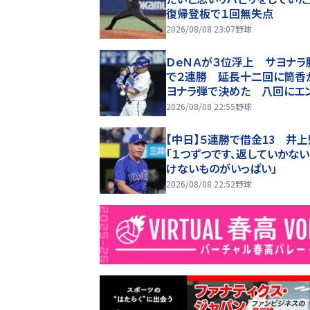
復帰登板で１回無失点
2026/08/08 23:07
野球
ＤｅＮＡが３位浮上 サヨナラ
で２連勝 延長十二回に筒香
ヨナラ弾で決めた 八回にエ
ーナシオンが同点ソロ 馬場
2026/08/08 22:55
野球
籍後初勝利
【中日】５連勝で借金13 井
「１つずつです、返していかな
けないものがいっぱい」
2026/08/08 22:52
野球