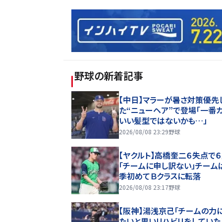
野球
の新着記事
【中日】マラーが暑さ対策優先
た“ニューヘア”で登場「一番
いい髪型ではないかも…」
2026/08/08 23:29
野球
【ヤクルト】高橋奎二６失点で
「チームに申し訳ない」チーム
季初めてＢクラスに転落
2026/08/08 23:17
野球
【阪神】湯浅京己「チームの力
たいと思いリハビリをしていた