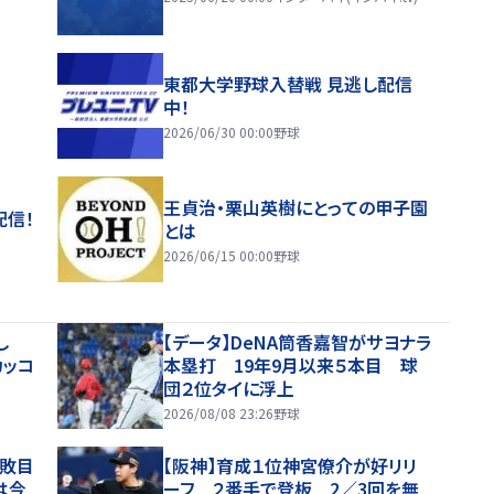
東都大学野球入替戦 見逃し配信
中！
2026/06/30 00:00
野球
王貞治・栗山英樹にとっての甲子園
配信！
とは
2026/06/15 00:00
野球
し
【データ】DeNA筒香嘉智がサヨナラ
カッコ
本塁打 19年9月以来５本目 球
団２位タイに浮上
2026/08/08 23:26
野球
６敗目
【阪神】育成１位神宮僚介が好リリ
は今
ーフ ２番手で登板 2／3回を無