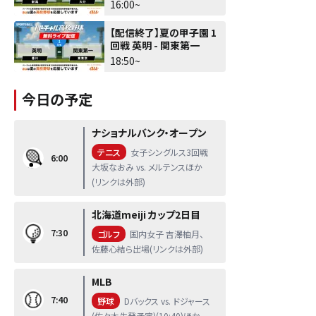
16:00~
【配信終了】夏の甲子園 1
回戦 英明 - 関東第一
18:50~
今日の予定
ナショナルバンク・オープン
テニス
女子シングルス3回戦
6:00
大坂なおみ vs. メルテンスほか
(リンクは外部)
北海道meiji カップ2日目
7:30
ゴルフ
国内女子 吉澤柚月、
佐藤心結ら出場(リンクは外部)
MLB
7:40
野球
Dバックス vs. ドジャース
(佐々木先発予定)(10:40)ほか