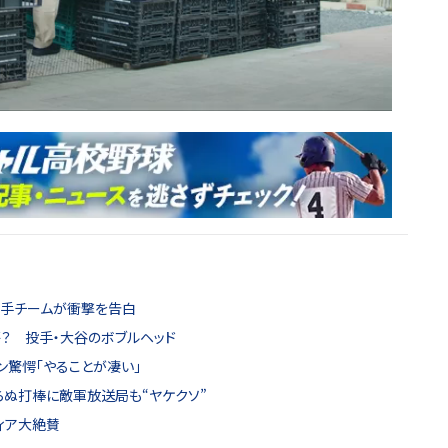
相手チームが衝撃を告白
評？ 投手・大谷のボブルヘッド
ン驚愕「やることが凄い」
らぬ打棒に敵軍放送局も“ヤケクソ”
ィア大絶賛