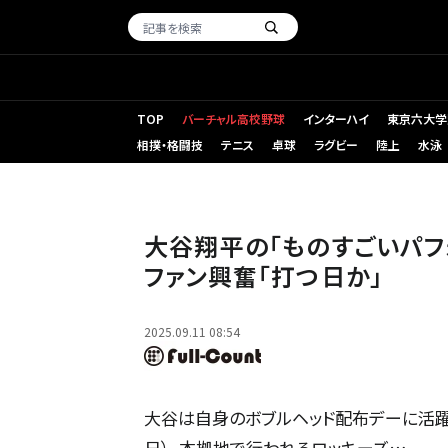
TOP
バーチャル高校野球
インターハイ
東京六大学
相撲・格闘技
テニス
卓球
ラグビー
陸上
水泳
ドジャース・大谷翔平【写真：荒川祐史】
大谷翔平の「ものすごいパフ
ファン興奮「打つ日か」
2025.09.11 08:54
大谷は自身のボブルヘッド配布デーに活躍
日）、本拠地で行われるロッキーズ…