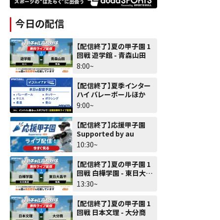
今日の配信
【配信終了】夏の甲子園 1
回戦 遊学館 - 青森山田
8:00~
【配信終了】夏季インター
ハイ バレーボールほか
9:00~
【配信終了】応援甲子園
Supported by au
10:30~
【配信終了】夏の甲子園 1
回戦 白樺学園 - 東日大昌
平
13:30~
【配信終了】夏の甲子園 1
回戦 日本文理 - 大分商