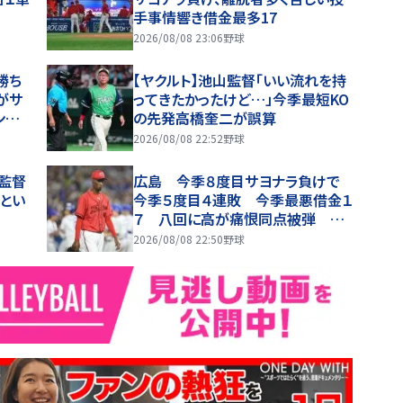
手事情響き借金最多17
2026/08/08 23:06
野球
勝ち
【ヤクルト】池山監督「いい流れを持
がサ
ってきたかったけど…」今季最短KO
ンカ
の先発高橋奎二が誤算
が移
2026/08/08 22:52
野球
上監督
広島 今季８度目サヨナラ負けで
いとい
今季５度目４連敗 今季最悪借金１
７ 八回に高が痛恨同点被弾 延
長十二回にアドゥワがサヨナラ被弾
2026/08/08 22:50
野球