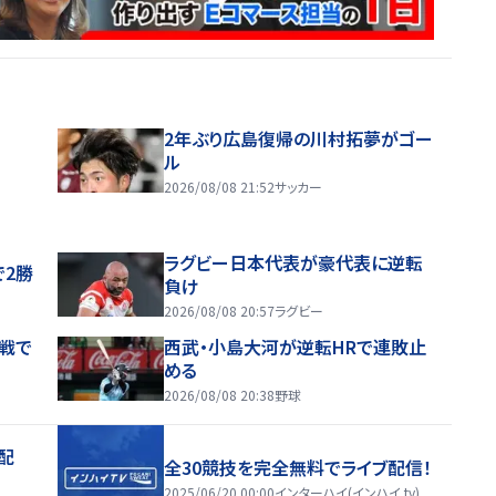
2年ぶり広島復帰の川村拓夢がゴー
ル
2026/08/08 21:52
サッカー
ラグビー日本代表が豪代表に逆転
で2勝
負け
2026/08/08 20:57
ラグビー
戦で
西武・小島大河が逆転HRで連敗止
める
2026/08/08 20:38
野球
配
全30競技を完全無料でライブ配信！
2025/06/20 00:00
インターハイ(インハイ.tv)