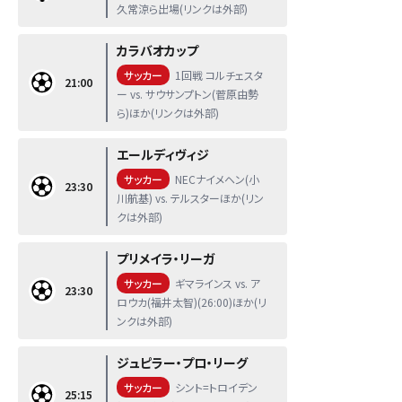
久常涼ら出場(リンクは外部)
カラバオカップ
サッカー
1回戦 コルチェスタ
21:00
ー vs. サウサンプトン(菅原由勢
ら)ほか(リンクは外部)
エールディヴィジ
サッカー
NECナイメヘン(小
23:30
川航基) vs. テルスターほか(リン
クは外部)
プリメイラ・リーガ
サッカー
ギマラインス vs. ア
23:30
ロウカ(福井太智)(26:00)ほか(リ
ンクは外部)
ジュピラー・プロ・リーグ
サッカー
シント=トロイデン
25:15