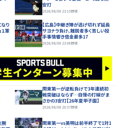
安打
2026/08/08 23:15
野球
になり
【広島】中継ぎ陣が逃げ切れず延長
」１軍
サヨナラ負け、離脱者多く苦しい投
手事情響き借金最多17
2026/08/08 23:06
野球
関東第一が逆転負けで3年連続初
戦突破はならず…自慢の打線がま
さかの3安打【26年夏甲子園】
2026/08/08 20:37
野球
左腕
関東第一vs英明は前半終了で1対1