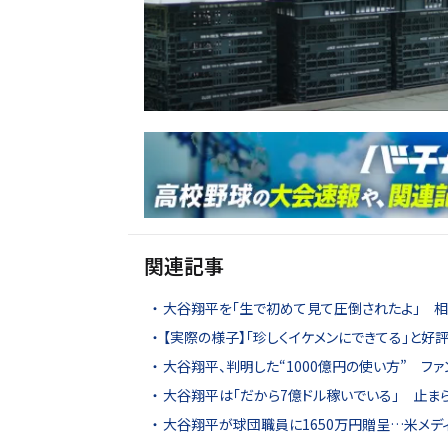
関連記事
大谷翔平を「生で初めて見て圧倒されたよ」 
【実際の様子】「珍しくイケメンにできてる」と好
大谷翔平、判明した“1000億円の使い方” ファ
大谷翔平は「だから7億ドル稼いでいる」 止ま
大谷翔平が球団職員に1650万円贈呈…米メデ