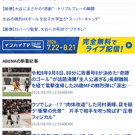
【映像】大谷にまさかの“悲劇”…トリプルプレーの瞬間
大谷の強烈HRボールを女子大学生が“スーパーキャッチ”
【画像】ロバーツ監督、大谷への死球で“ブチギレ”
ABEMA
の新着記事
令和8年8月8日、88分に背番号8が決めた“奇跡
のゴール”が話題沸騰「主人公過ぎる」長期離脱
を経て電撃復帰した26歳MFの鮮烈弾に「涙出て
きた」
2026/08/09 12:56
ABEMA
ウソでしょ…！？ “肉体改造”した河村勇輝、目を疑
う“衝撃の光景” 片手で相手を吹っ飛ばす“圧巻
フィジカル”
2026/08/09 12:50
ABEMA