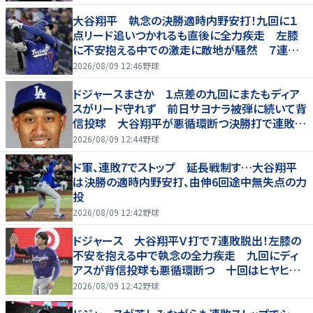
大谷翔平 執念の決勝適時内野安打！九回に１
点リード追いつかれるも直後に全力疾走 左膝
に不安抱える中での激走に敵地が騒然 ７連敗
脱出
2026/08/09 12:46
野球
ドジャースまさか １点差の九回にまたもディア
スがリード守れず 前日サヨナラ被弾に続いて背
信投球 大谷翔平が悪循環断つ決勝打で連敗は
７でストップ
2026/08/09 12:44
野球
ド軍、連敗7でストップ 延長戦制す…大谷翔平
は決勝の適時内野安打、由伸6回途中無失点の力
投
2026/08/09 12:42
野球
ドジャース 大谷翔平Ｖ打で７連敗脱出！左膝の
不安を抱える中で執念の全力疾走 九回にディ
アスが背信投球も悪循環断つ 十回はヒヤヒヤ
もリード守る
2026/08/09 12:42
野球