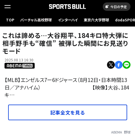
今日の予定
これは諦める…大谷翔平、184キロ特大弾に相手野手も“確信” 被弾した瞬間にお見送りモ
TOP
バーチャル高校野球
インターハイ
東京六大学野球
dodaSPO
ード
（新しいタブ
これは諦める…大谷翔平、184キロ特大弾に
相手野手も“確信” 被弾した瞬間にお見送り
モード
2025.08.13 16:30
【MLB】エンゼルス7ー6ドジャース（8月12日・日本時間13
日／アナハイム） 【映像】大谷、184
キ…
記事全文を見る
ABEMA
野球