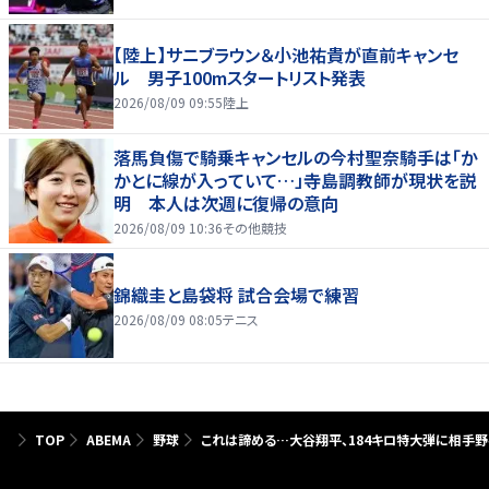
【陸上】サニブラウン＆小池祐貴が直前キャンセ
ル 男子100mスタートリスト発表
2026/08/09 09:55
陸上
落馬負傷で騎乗キャンセルの今村聖奈騎手は「か
かとに線が入っていて…」寺島調教師が現状を説
明 本人は次週に復帰の意向
2026/08/09 10:36
その他競技
錦織圭と島袋将 試合会場で練習
2026/08/09 08:05
テニス
TOP
ABEMA
野球
これは諦める…大谷翔平、184キロ特大弾に相手野