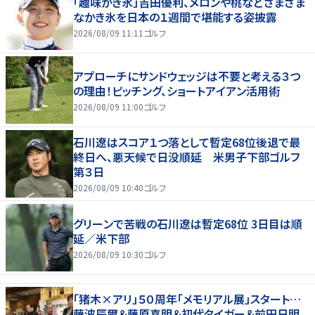
「趣味かき氷」吉田優利、メロンや桃などさまざま
なかき氷を日本の１週間で堪能する姿披露
2026/08/09 11:11
ゴルフ
アプローチにサンドウェッジは不要と考える３つ
の理由！ピッチング、ショートアイアン活用術
2026/08/09 11:00
ゴルフ
石川遼はスコア１つ落として暫定68位後退で最
終日へ、悪天候で日没順延 米男子下部ゴルフ
第３日
2026/08/09 10:40
ゴルフ
グリーンで苦戦の石川遼は暫定68位 3日目は順
延／米下部
2026/08/09 10:30
ゴルフ
「猪木×アリ」５０周年「メモリアル展」スタート…
藤波辰爾＆藤原喜明＆初代タイガー＆前田日明