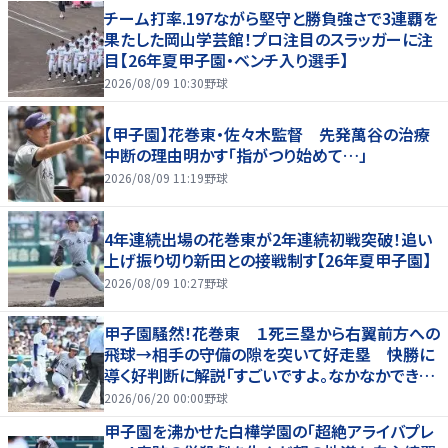
チーム打率.197ながら堅守と勝負強さで3連覇を
果たした岡山学芸館！プロ注目のスラッガーに注
目【26年夏甲子園・ベンチ入り選手】
2026/08/09 10:30
野球
【甲子園】花巻東・佐々木監督 先発萬谷の治療
中断の理由明かす「指がつり始めて…」
2026/08/09 11:19
野球
4年連続出場の花巻東が2年連続初戦突破！追い
上げ振り切り新田との接戦制す【26年夏甲子園】
2026/08/09 10:27
野球
甲子園騒然！花巻東 １死三塁から右翼前方への
飛球→相手の守備の隙を突いて好走塁 快勝に
導く好判断に解説「すごいですよ。なかなかできな
いプレー」
2026/06/20 00:00
野球
甲子園を沸かせた白樺学園の「超絶アライバプレ