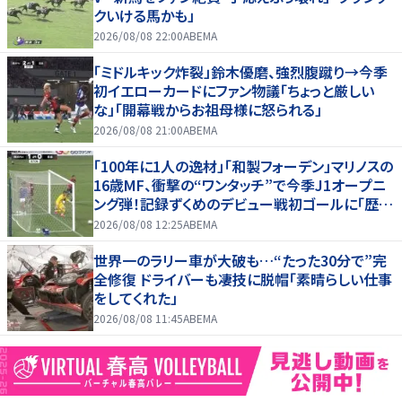
クいける馬かも」
2026/08/08 22:00
ABEMA
「ミドルキック炸裂」鈴木優磨、強烈腹蹴り→今季
初イエローカードにファン物議「ちょっと厳しい
な」「開幕戦からお祖母様に怒られる」
2026/08/08 21:00
ABEMA
「100年に1人の逸材」「和製フォーデン」マリノスの
16歳MF、衝撃の“ワンタッチ”で今季J1オープニ
ング弾！記録ずくめのデビュー戦初ゴールに「歴史
を作りよった」
2026/08/08 12:25
ABEMA
世界一のラリー車が大破も…“たった30分で”完
全修復 ドライバーも凄技に脱帽「素晴らしい仕事
をしてくれた」
2026/08/08 11:45
ABEMA