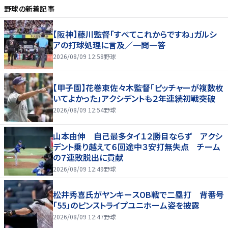
野球
の新着記事
【阪神】藤川監督「すべてこれからですね」ガルシ
アの打球処理に言及／一問一答
2026/08/09 12:58
野球
【甲子園】花巻東佐々木監督「ピッチャーが複数枚
いてよかった」アクシデントも２年連続初戦突破
2026/08/09 12:54
野球
山本由伸 自己最多タイ１２勝目ならず アクシ
デント乗り越えて６回途中３安打無失点 チーム
の７連敗脱出に貢献
2026/08/09 12:49
野球
松井秀喜氏がヤンキースOB戦で二塁打 背番号
「55」のピンストライプユニホーム姿を披露
2026/08/09 12:47
野球