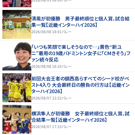
清風が初優勝 男子最終順位と個人賞、試合結
果一覧【近畿インターハイ2026】
2026/08/08 18:01
バレー
「いつも笑顔で楽しそうなので…」黄色“新ユ
ニ”着用の19歳バドミントン女子に「CMきそう」フ
ァン続々反応
2026/08/08 16:10
バレー
前回大会王者の鎮西高らすべてのシード校がベ
スト4入り 大会最終日の勝負の行方は【近畿イン
ターハイ2026】
2026/08/07 22:22
バレー
横浜隼人が初優勝 女子最終順位と個人賞、試
合結果一覧【近畿インターハイ2026】
2026/08/07 17:23
バレー