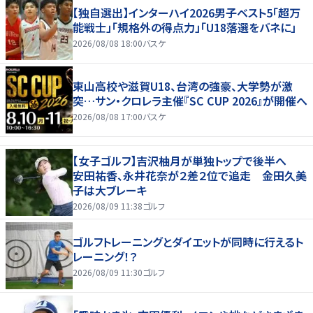
【独自選出】インターハイ2026男子ベスト5「超万
能戦士」「規格外の得点力」「U18落選をバネに」
2026/08/08 18:00
バスケ
東山高校や滋賀U18、台湾の強豪、大学勢が激
突…サン・クロレラ主催『SC CUP 2026』が開催へ
2026/08/08 17:00
バスケ
【女子ゴルフ】吉沢柚月が単独トップで後半へ
安田祐香、永井花奈が２差２位で追走 金田久美
子は大ブレーキ
2026/08/09 11:38
ゴルフ
ゴルフトレーニングとダイエットが同時に行えるト
レーニング！？
2026/08/09 11:30
ゴルフ