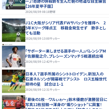
ー」！奇跡の併殺劇を生んだ朝の地道な自主練習
【26年夏甲子園】
2026/08/09 08:18
野球
Ｊ１Ｃ大阪がシリア代表ＦＷサバックを獲得へ 2
5年Ｋリーグ得点王 移籍金発生せず 歌手とし
ても活動
2026/08/09 13:00
サッカー
「サポーター楽しませる選手の一人」バレンシアM
F佐藤龍之介、プレシーズンマッチ５戦連続出場
2026/08/09 12:42
サッカー
日本人７選手所属のシントトロイデン、新加入の
石渡ネルソンが開幕戦でアシスト ロス五輪世代
期待の星 試合は１-１
2026/08/09 12:31
サッカー
｢最後の1枚…ワルぃゎ〜｣鈴木優磨が激勝翌日に
写真12枚投稿→渾身の“煽りショット”に興奮！