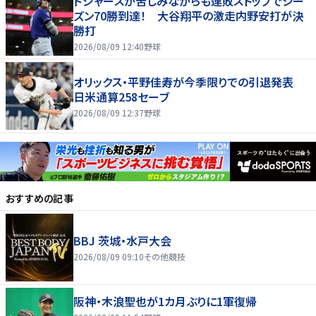
ドジャースが苦しみながらも連敗ストップでシー
ズン70勝到達！ 大谷翔平の激走内野安打が決
勝打
2026/08/09 12:40
野球
オリックス・平野佳寿が今季限りでの引退発表
日米通算258セーブ
2026/08/09 12:37
野球
おすすめの記事
BBJ 茨城・水戸大会
2026/08/09 09:10
その他競技
阪神・木浪聖也が1カ月ぶりに1軍復帰