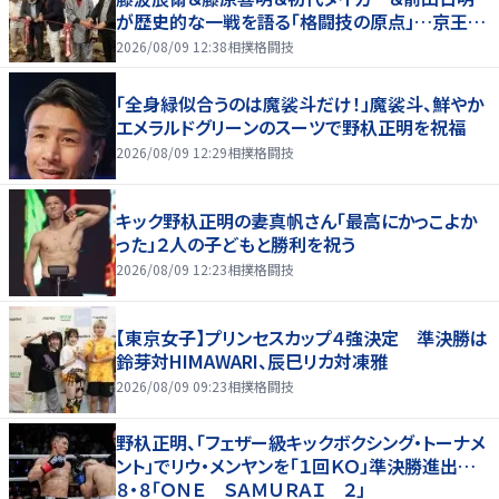
が歴史的な一戦を語る「格闘技の原点」…京王プ
ラザホテルで３１日まで
2026/08/09 12:38
相撲格闘技
「全身緑似合うのは魔裟斗だけ！」魔裟斗、鮮やか
エメラルドグリーンのスーツで野杁正明を祝福
2026/08/09 12:29
相撲格闘技
キック野杁正明の妻真帆さん「最高にかっこよか
った」２人の子どもと勝利を祝う
2026/08/09 12:23
相撲格闘技
【東京女子】プリンセスカップ４強決定 準決勝は
鈴芽対HIMAWARI、辰巳リカ対凍雅
2026/08/09 09:23
相撲格闘技
野杁正明、「フェザー級キックボクシング・トーナメ
ント」でリウ・メンヤンを「１回ＫＯ」準決勝進出…
８・８「ＯＮＥ ＳＡＭＵＲＡＩ ２」