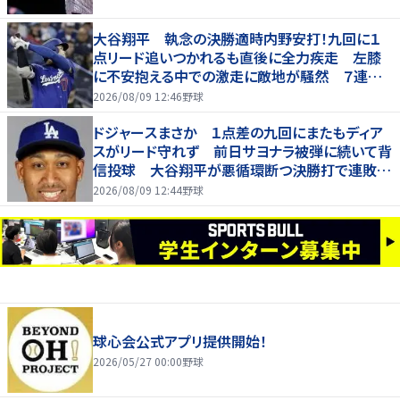
大谷翔平 執念の決勝適時内野安打！九回に１
点リード追いつかれるも直後に全力疾走 左膝
に不安抱える中での激走に敵地が騒然 ７連敗
脱出
2026/08/09 12:46
野球
ドジャースまさか １点差の九回にまたもディア
スがリード守れず 前日サヨナラ被弾に続いて背
信投球 大谷翔平が悪循環断つ決勝打で連敗は
７でストップ
2026/08/09 12:44
野球
球心会公式アプリ提供開始！
2026/05/27 00:00
野球