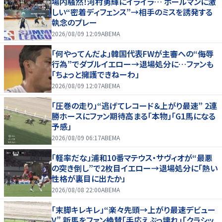
場内騒然！河村勇輝にイライラ… ボールマンに激
しい“密着ディフェンス”→相手のミスを誘発する
執念のプレー
2026/08/09 12:09
ABEMA
「何やってんだよ」韓国代表FWが主審への“侮辱
行為”でダブルイエロー→退場処分に…ファンも
「ちょっと擁護できねーわ」
2026/08/09 12:07
ABEMA
「圧巻の走り」“逃げてレコード＆上がり最速” 2連
勝ホースにファン期待高まる「本物」「G1馬になる
予感」
2026/08/09 06:17
ABEMA
「軽率だな」浦和10番マテウス・サヴィオが“最悪
の突き倒し”で2枚目イエロー→退場処分に「熱い
性格が裏目に出たか」
2026/08/08 22:00
ABEMA
「末脚キレキレ」“楽々先頭→上がり最速デビュー
V” 新馬をファン絶賛「手応えぶっ壊れ」「クラシッ