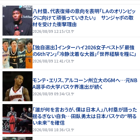
八村塁、代表復帰の意向を表明「ＬＡのオリンピッ
クに向けて頑張っていきたい」 サンジャポの取
材を受けた衝撃理由
2026/08/09 12:15
バスケ
【独自選出】インターハイ2026女子ベスト5「最強
の6thマン」「冷静沈着な大器」「世界経験を糧に」
2026/08/09 11:41
バスケ
モンテ・エリス、アルコーン州立大のGMへ…元NB
A選手の大学バスケ界進出が続く
2026/08/09 09:34
バスケ
「誰が何を言おうが、僕は日本人」八村塁が語った
揺るぎない自負…田臥勇太は日本バスケの“明る
い未来”を確信
2026/08/08 18:36
バスケ