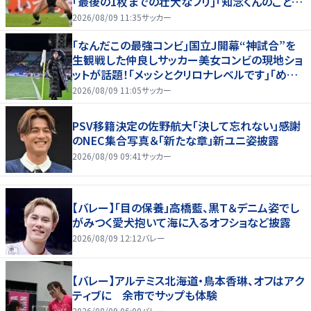
｢最後の1枚までの壮大なフリ｣｢知念くんのことど
んだけ好きなんよｗ｣
2026/08/09 11:35
サッカー
｢なんだこの最強コンビ｣国立J開幕“神試合”を
生観戦した仲良しサッカー美女コンビの現地ショ
ットが話題！｢メッシとクリロナレベルです｣｢めちゃ
くちゃ可愛い｣
2026/08/09 11:05
サッカー
PSV移籍決定の佐野航大「決して忘れない」感謝
のNEC集合写真＆「新たな章」新ユニ姿披露
2026/08/09 09:41
サッカー
【バレー】「目の保養」高橋藍、黒Ｔ＆デニム姿でし
がみつく愛犬抱いて海に入るオフショなど披露
2026/08/09 12:12
バレー
【バレー】アルテミス北海道・鳥本香琳、オフはアク
ティブに 余市でサップも体験
2026/08/09 06:00
バレー