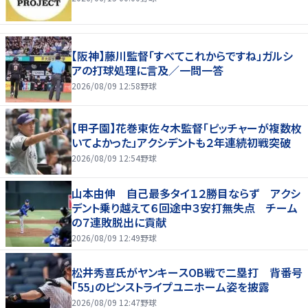
【阪神】藤川監督「すべてこれからですね」ガルシ
アの打球処理に言及／一問一答
2026/08/09 12:58
野球
【甲子園】花巻東佐々木監督「ピッチャーが複数枚
いてよかった」アクシデントも２年連続初戦突破
2026/08/09 12:54
野球
山本由伸 自己最多タイ１２勝目ならず アクシ
デント乗り越えて６回途中３安打無失点 チーム
の７連敗脱出に貢献
2026/08/09 12:49
野球
松井秀喜氏がヤンキースOB戦で二塁打 背番号
「55」のピンストライプユニホーム姿を披露
2026/08/09 12:47
野球