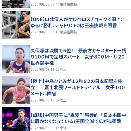
2026/08/09 07:44
相撲格闘技
【ONE】山北渓人がケルベロスチョークで田上こ
ゆるに勝利、チャトリCEOは王座挑戦を明言
2026/08/09 00:18
相撲格闘技
久保凛は決勝で５位！ 最後方からスタート→残
り１００Ｍで猛烈スパート 女子８００Ｍ…Ｕ２０
世界選手権
2026/08/09 11:27
陸上
【陸上】中島ひとみが１２秒６２の日本記録を樹
立 富士北麓ワールドトライアル 女子１００
メートル障害
2026/08/09 10:27
陸上
【卓球】中国男子に“異変”「屈辱的」「日本も眼中
に置かなくなっている」王国全滅で広がる衝撃
2026/08/09 09:15
卓球