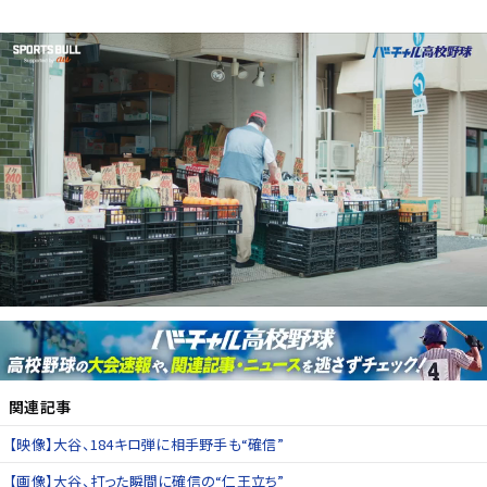
関連記事
【映像】大谷、184キロ弾に相手野手も“確信”
【画像】大谷、打った瞬間に確信の“仁王立ち”