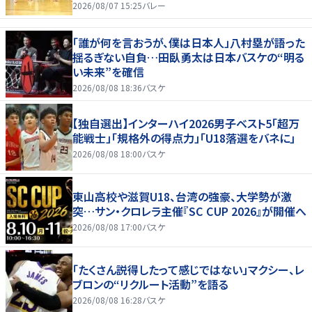
2026/08/07 15:25
バレー
「誰が何を言おうが、僕は日本人」八村塁が語った
揺るぎない自負…田臥勇太は日本バスケの“明る
い未来”を確信
2026/08/08 18:36
バスケ
【独自選出】インターハイ2026男子ベスト5「超万
能戦士」「規格外の得点力」「U18落選をバネに」
2026/08/08 18:00
バスケ
東山高校や滋賀U18、台湾の強豪、大学勢が激
突…サン・クロレラ主催『SC CUP 2026』が開催へ
2026/08/08 17:00
バスケ
「たくさん説得したって感じではない」マクシー、レ
ブロンの“リクルート活動”を語る
2026/08/08 16:28
バスケ