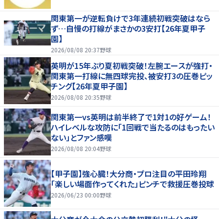
関東第一が逆転負けで3年連続初戦突破はなら
ず…自慢の打線がまさかの3安打【26年夏甲子
園】
2026/08/08 20:37
野球
英明が15年ぶり夏初戦突破！左腕エースが強打・
関東第一打線に無四球完投、被安打3の圧巻ピッ
チング【26年夏甲子園】
2026/08/08 20:35
野球
関東第一vs英明は前半終了で1対1の好ゲーム！
ハイレベルな攻防に「1回戦で当たるのはもったい
ない」とファン感嘆
2026/08/08 20:04
野球
【甲子園】強心臓！大分商・プロ注目の平田玲翔
「楽しい場面作ってくれた」ピンチで救援圧巻投球
2026/06/23 00:00
野球