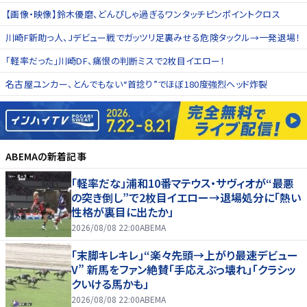
【画像・映像】鈴木優磨、どんぴしゃ過ぎるワンタッチピンポイントクロス
川崎F新助っ人、Jデビュー戦でガッツリ足裏みせる危険タックル→一発退場！
「軽率だった」川崎DF、痛恨の判断ミスで2枚目イエロー！
名古屋ユンカー、とんでもない“首捻り”でほぼ180度強烈ヘッド炸裂
ABEMA
の新着記事
「軽率だな」浦和10番マテウス・サヴィオが“最悪
の突き倒し”で2枚目イエロー→退場処分に「熱い
性格が裏目に出たか」
2026/08/08 22:00
ABEMA
「末脚キレキレ」“楽々先頭→上がり最速デビュー
V” 新馬をファン絶賛「手応えぶっ壊れ」「クラシッ
クいける馬かも」
2026/08/08 22:00
ABEMA