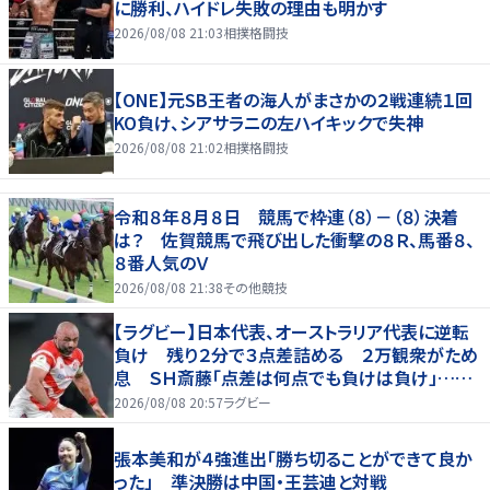
に勝利、ハイドレ失敗の理由も明かす
2026/08/08 21:03
相撲格闘技
【ONE】元SB王者の海人がまさかの２戦連続１回
KO負け、シアサラニの左ハイキックで失神
2026/08/08 21:02
相撲格闘技
令和８年８月８日 競馬で枠連（８）－（８）決着
は？ 佐賀競馬で飛び出した衝撃の８Ｒ、馬番８、
８番人気のＶ
2026/08/08 21:38
その他競技
【ラグビー】日本代表、オーストラリア代表に逆転
負け 残り２分で３点差詰める ２万観衆がため
息 ＳＨ斎藤「点差は何点でも負けは負け」…前
半にＳＯ伊藤龍が先制トライ、３２ー３５で惜敗
2026/08/08 20:57
ラグビー
張本美和が４強進出「勝ち切ることができて良か
った」 準決勝は中国・王芸迪と対戦