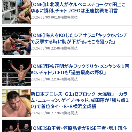
【ONE】山北渓人がケルベロスチョークで田上こ
ゆるに勝利、チャトリCEOは王座挑戦を明言
2026/08/09 00:18
相撲格闘技
【ONE】海人をKOしたシアサラニ「キックかパンチ
で反撃する時に腕が下がる。そこを狙った」
2026/08/08 22:48
相撲格闘技
【ONE】野杁正明が左フックでリウ・メンヤンを１回
KO、チャトリCEOも「過去最高の野杁」
2026/08/08 22:36
相撲格闘技
新日本プロレス「Ｇ１」Ｂブロック「大混戦」…カラ
ム・ニューマン、ゲイブ・キッド、成田蓮が「勝ち点１
０」で首位タイ…８・８横浜全成績
2026/08/08 21:20
相撲格闘技
【ONE】SB王者・笠原弘希がRISE王者・塩川琉斗