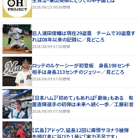
2026/06/15 00:00
野球
巨人浦田俊輔は現在29盗塁 チームで30盗塁す
れば08年以来の記録に／見どころ
2026/08/09 07:00
野球
ロッテのルケーシーが初登板 身長198センチ
相手は身長213センチのジェリー／見どころ
2026/08/09 07:00
野球
【日本ハム】「初めて」もあれば「最後」もある 有
薗直輝選手の初弾は未来へ続く一歩／工藤彩音
2026/08/09 07:00
野球
【広島】アドゥワ、延長12回に痛恨サヨナラ被弾
先頭打者に浴びた１発に「実力不足です」