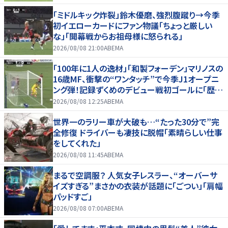
「ミドルキック炸裂」鈴木優磨、強烈腹蹴り→今季
初イエローカードにファン物議「ちょっと厳しい
な」「開幕戦からお祖母様に怒られる」
2026/08/08 21:00
ABEMA
「100年に1人の逸材」「和製フォーデン」マリノスの
16歳MF、衝撃の“ワンタッチ”で今季J1オープニ
ング弾！記録ずくめのデビュー戦初ゴールに「歴史
を作りよった」
2026/08/08 12:25
ABEMA
世界一のラリー車が大破も…“たった30分で”完
全修復 ドライバーも凄技に脱帽「素晴らしい仕事
をしてくれた」
2026/08/08 11:45
ABEMA
まるで空調服？ 人気女子レスラー、“オーバーサ
イズすぎる”まさかの衣装が話題に「ごつい」「肩幅
パッドすご」
2026/08/08 07:00
ABEMA