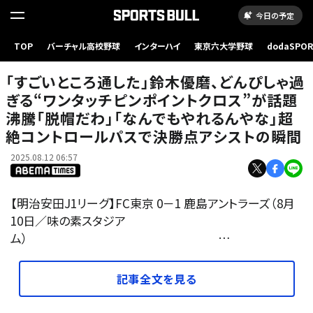
今日の予定
TOP
バーチャル高校野球
インターハイ
東京六大学野球
dodaSPO
（新しいタブ
「すごいところ通した」鈴木優磨、どんぴしゃ過
ぎる“ワンタッチピンポイントクロス”が話題
沸騰「脱帽だわ」「なんでもやれるんやな」超
絶コントロールパスで決勝点アシストの瞬間
2025.08.12 06:57
【明治安田J1リーグ】FC東京 0－1 鹿島アントラーズ（8月
10日／味の素スタジア
ム） …
記事全文を見る