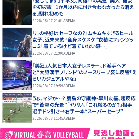
「愛してます」平本丈、同棲中の黒髪“美人”彼女
を初披露 「1か月以内に付き合わなかったら消え
る」馴れ初めも
2026/08/07 21:01
ABEMA
「この格好はセーフなの？」ムキムキすぎるヒール
女子、近未来的“全身スケスケ”衣装にファンツッ
コミ「着ているけど着ていない感…」
2026/08/07 21:00
ABEMA
「美狂」人気日本人女子レスラー、ド派手ヘア
と“大胆漢字プリント”のノースリーブ姿に反響「え
らいカジュアルやな」
2026/08/07 19:59
ABEMA
うぉ、マジか…？ 鹿島の守護神・早川友基、超反応
で“衝撃の光景”「ヤバい」「これ触るのか？」相手
選手ドン引き→右手一本“スーパーセーブ”
2026/08/07 11:45
ABEMA