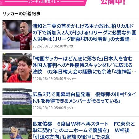
サッカー
の新着記事
浦和と千葉の首をかしげる主力放出、柏リカルド
の下で新加入2人が化ける！Jリーグに必要な外国
人選手は【Jリーグ開幕｢初の秋春制｣の大激論】
(4)
2026/08/09 06:30
サッカー
「韓国サッカーはどん底に落ちた」日本人を含む
外国人審判への“性接待スキャンダル”に広まる
波紋 02年日韓大会の騒動にも余波「4強神話も
疑われる」
2026/08/09 05:40
サッカー
広島３発で開幕戦白星発進 復帰弾の川村「タイ
トルを獲得できるメンバーがそろっている」
2026/08/09 05:00
サッカー
長友佑都 ６度目Ｗ杯へ再スタート ＦＣ東京と
単年契約「このユニホームで優勝を」 Ｗ杯後
「引退の方向」も家族の後押しで決意