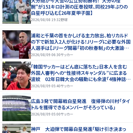
大分商が今大会の公立勢初勝利！"大分の怪
腕"が151キロ計測の圧巻投球、同校29年ぶりの
白星呼び込む【26年夏甲子園】
2026/08/08 19:32
野球
浦和と千葉の首をかしげる主力放出、柏リカルド
の下で新加入2人が化ける！Jリーグに必要な外国
人選手は【Jリーグ開幕｢初の秋春制｣の大激論】
(4)
2026/08/09 06:30
サッカー
「韓国サッカーはどん底に落ちた」日本人を含む
外国人審判への“性接待スキャンダル”に広まる
波紋 02年日韓大会の騒動にも余波「4強神話も
疑われる」
2026/08/09 05:40
サッカー
広島３発で開幕戦白星発進 復帰弾の川村「タイ
トルを獲得できるメンバーがそろっている」
2026/08/09 05:00
サッカー
神戸 大迫弾で開幕白星発進「駆け引き決まっ