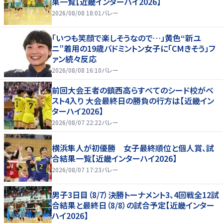
果一覧【近畿インターハイ2026】
2026/08/08 18:01
バレー
「いつも笑顔で楽しそうなので…」黄色“新ユ
ニ”着用の19歳バドミントン女子に「CMきそう」フ
ァン続々反応
2026/08/08 16:10
バレー
前回大会王者の鎮西高らすべてのシード校がベ
スト4入り 大会最終日の勝負の行方は【近畿イン
ターハイ2026】
2026/08/07 22:22
バレー
横浜隼人が初優勝 女子最終順位と個人賞、試
合結果一覧【近畿インターハイ2026】
2026/08/07 17:23
バレー
男子3日目（8/7）決勝トーナメント3、4回戦全12試
合結果と最終日（8/8）の試合予定【近畿インター
ハイ2026】