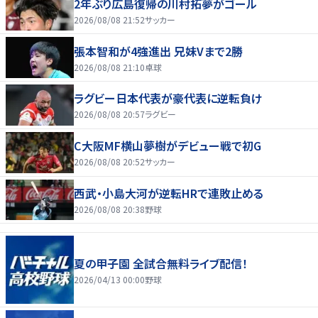
2年ぶり広島復帰の川村拓夢がゴール
2026/08/08 21:52
サッカー
張本智和が4強進出 兄妹Vまで2勝
2026/08/08 21:10
卓球
ラグビー日本代表が豪代表に逆転負け
2026/08/08 20:57
ラグビー
C大阪MF横山夢樹がデビュー戦で初G
2026/08/08 20:52
サッカー
西武・小島大河が逆転HRで連敗止める
2026/08/08 20:38
野球
夏の甲子園 全試合無料ライブ配信！
2026/04/13 00:00
野球