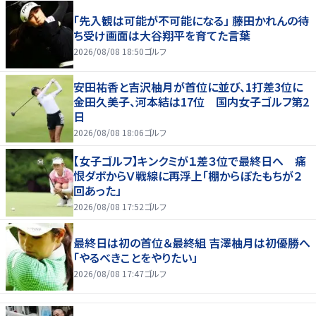
「先入観は可能が不可能になる」 藤田かれんの待
ち受け画面は大谷翔平を育てた言葉
2026/08/08 18:50
ゴルフ
安田祐香と吉沢柚月が首位に並び、1打差3位に
金田久美子、河本結は17位 国内女子ゴルフ第2
日
2026/08/08 18:06
ゴルフ
【女子ゴルフ】キンクミが１差３位で最終日へ 痛
恨ダボからＶ戦線に再浮上「棚からぼたもちが２
回あった」
2026/08/08 17:52
ゴルフ
最終日は初の首位＆最終組 吉澤柚月は初優勝へ
「やるべきことをやりたい」
2026/08/08 17:47
ゴルフ