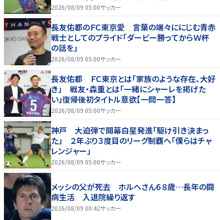
2026/08/09 05:00
サッカー
長友佑都のＦＣ東京愛 言葉の端々ににじむ青赤
戦士としてのプライド「ダービー勝ってからＷ杯
の話を」
2026/08/09 05:00
サッカー
長友佑都 ＦＣ東京とは「家族のような存在、大好
き」 戦友・森重とは「一緒にシャーレを掲げた
い」復帰後初タイトル意欲【一問一答】
2026/08/09 05:00
サッカー
神戸 大迫弾で開幕白星発進「駆け引き決まっ
た」 ２年ぶり３度目のリーグ制覇へ「僕らはチャ
レンジャー」
2026/08/09 05:00
サッカー
メッシの父が死去 ホルヘさん６８歳…長年の闘
病生活 入退院繰り返す
2026/08/09 00:42
サッカー