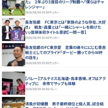
た」 ２年ぶり３度目のリーグ制覇へ「僕らはチャ
レンジャー」
2026/08/09 05:00
サッカー
長友佑都 ＦＣ東京とは「家族のような存在、大好
き」 戦友・森重とは「一緒にシャーレを掲げた
い」復帰後初タイトル意欲【一問一答】
2026/08/09 05:00
サッカー
長友佑都のＦＣ東京愛 言葉の端々ににじむ青赤
戦士としてのプライド「ダービー勝ってからＷ杯
の話を」
2026/08/09 05:00
サッカー
【バレー】アルテミス北海道・鳥本香琳、オフはアク
ティブに 余市でサップも体験
2026/08/09 06:00
バレー
清風が初優勝 男子最終順位と個人賞、試合結