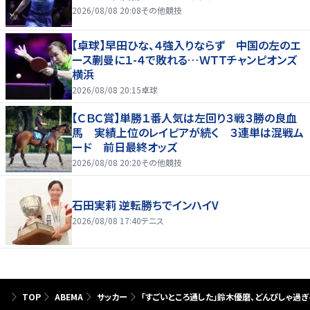
2026/08/08 20:08
その他競技
【卓球】早田ひな、４強入りならず 中国の左のエ
ース蒯曼に１-４で敗れる…ＷＴＴチャンピオンズ
横浜
2026/08/08 20:15
卓球
【ＣＢＣ賞】単勝１番人気は左回り３戦３勝の良血
馬 実績上位のレイピアが続く ３連単は混戦ム
ード 前日最終オッズ
2026/08/08 20:20
その他競技
石田実莉 逆転勝ちでインハイV
2026/08/08 17:40
テニス
TOP
ABEMA
サッカー
「すごいところ通した」鈴木優磨、どんぴしゃ過