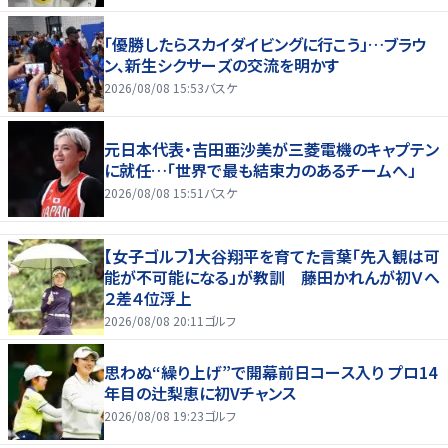
「優勝したらスカイダイビングに行こう」…ブラウ
ン、新生シクサーズの交流を明かす
2026/08/08 15:53
バスケ
元日本代表・吉田亜沙美が三菱電機のキャプテン
に就任…「世界で最も結束力のあるチームへ」
2026/08/08 15:51
バスケ
【女子ゴルフ】大谷翔平を育てた言葉「先入観は可
能が不可能になる」が教訓 藤田かれんが初Ｖへ
２差４位浮上
2026/08/08 20:11
ゴルフ
思わぬ“繰り上げ”で開幕前日コース入り プロ14
年目の辻梨恵に初Vチャンス
2026/08/08 19:23
ゴルフ