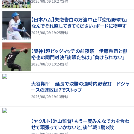
2026/08/09 19:27
野球
【日本ハム】失恋告白の万波中正「『恋も野球も』
なんでそれ直してきてください」ボードに物申す
2026/08/09 19:25
野球
【阪神】超ビッグマッチの前夜祭 伊藤将司と柳
裕也の同門対決「後輩たちは」「負けられない」
2026/08/09 19:24
野球
大谷翔平 延長で決勝の適時内野安打 ドジャ
ースの連敗は7でストップ
2026/08/09 19:13
野球
【ヤクルト】池山監督「もう一度みんなで力を合わ
せて頑張っていかないと」後半戦１勝８敗
2026/08/09 19:12
野球