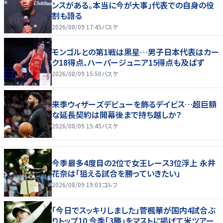
ンスがある。本当に今が大事」代表での自身の役
割も語る
2026/08/09 17:45
バスケ
モンゴルとの第1戦は黒星…男子日本代表はカー
ク18得点、ハーパージュニア15得点も及ばず
2026/08/09 15:50
バスケ
来季ウィザーズデビューを飾るデイビス…超巨額
な延長契約は開幕後まで持ち越しか？
2026/08/09 15:45
バスケ
今季最多4度目の2位で女王レース3位浮上 永井
花奈は「狙える試合を勝っていきたい」
2026/08/09 19:03
ゴルフ
「今日でスッキリしました」菅楓華が国内4試合ぶ
りトップ10 今季「3勝」をマストに掲げて米ツアー