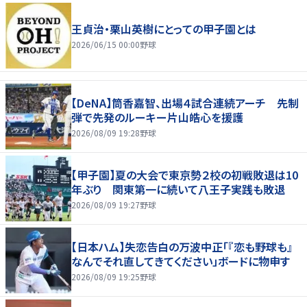
王貞治・栗山英樹にとっての甲子園とは
2026/06/15 00:00
野球
【DeNA】筒香嘉智、出場４試合連続アーチ 先制
弾で先発のルーキー片山皓心を援護
2026/08/09 19:28
野球
【甲子園】夏の大会で東京勢２校の初戦敗退は10
年ぶり 関東第一に続いて八王子実践も敗退
2026/08/09 19:27
野球
【日本ハム】失恋告白の万波中正「『恋も野球も』
なんでそれ直してきてください」ボードに物申す
2026/08/09 19:25
野球