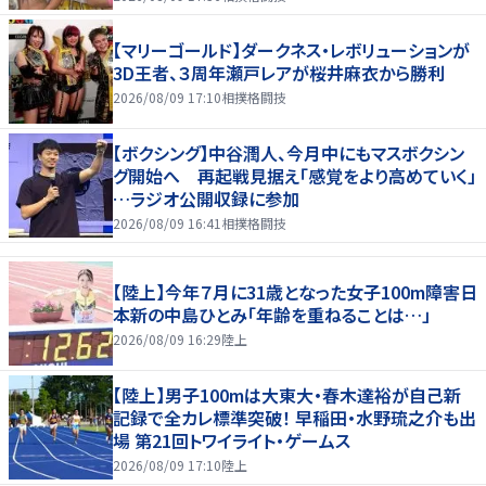
【マリーゴールド】ダークネス・レボリューションが
3D王者、３周年瀬戸レアが桜井麻衣から勝利
2026/08/09 17:10
相撲格闘技
【ボクシング】中谷潤人、今月中にもマスボクシン
グ開始へ 再起戦見据え「感覚をより高めていく」
…ラジオ公開収録に参加
2026/08/09 16:41
相撲格闘技
【陸上】今年７月に31歳となった女子100m障害日
本新の中島ひとみ「年齢を重ねることは…」
2026/08/09 16:29
陸上
【陸上】男子100mは大東大・春木達裕が自己新
記録で全カレ標準突破！ 早稲田・水野琉之介も出
場 第21回トワイライト・ゲームス
2026/08/09 17:10
陸上