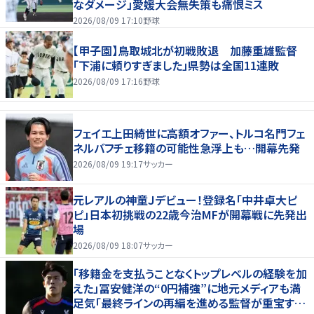
なダメージ」愛媛大会無失策も痛恨ミス
2026/08/09 17:10
野球
【甲子園】鳥取城北が初戦敗退 加藤重雄監督
「下浦に頼りすぎました」県勢は全国11連敗
2026/08/09 17:16
野球
フェイエ上田綺世に高額オファー、トルコ名門フェ
ネルバフチェ移籍の可能性急浮上も…開幕先発
2026/08/09 19:17
サッカー
元レアルの神童Ｊデビュー！登録名「中井卓大ピ
ピ」日本初挑戦の22歳今治MFが開幕戦に先発出
場
2026/08/09 18:07
サッカー
「移籍金を支払うことなくトップレベルの経験を加
えた」冨安健洋の“0円補強”に地元メディアも満
足気「最終ラインの再編を進める監督が重宝する