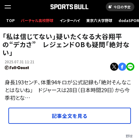
今日の予定
TOP
バーチャル高校野球
インターハイ
東京六大学野球
dodaSPO
ドジャース・大谷翔平【写真：ロイター】
（新しいタブ
「私は信じてない」疑いたくなる大谷翔平
の“デカさ” レジェンドOBも疑問「絶対な
い」
2025.07.31 11:21
身長193センチ、体重94キロが公式記録も「絶対そんなこ
とはないね」 ドジャースは28日（日本時間29日）から今
季初とな…
記事全文を見る
野球