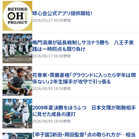
球心会公式アプリ提供開始！
2026/05/27 00:00
野球
鳴門渦潮が延長戦制しサヨナラ勝ち 八王子実
践は一時同点も競り負け
2026/06/17 00:00
野球
花巻東・斎藤蒼梧「グラウンドに入ったら学年は関
係ない」２年生捕手が攻守で引っ張る
2026/08/09 18:55
野球
2009年夏決勝をほうふつ 日本文理が剛腕相手
に見せた成長の連打
2026/08/09 18:00
野球
【甲子園】新田・岡田監督「点の取られ方が…相当