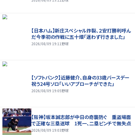
【日本ハム】新庄スペシャル炸裂、２安打勝利呼ん
だ今季初の作戦に五十畑「迷わず行きました」
2026/08/09 19:11
野球
【ソフトバンク】近藤健介、自身の33歳バースデー
祝う24号ソロ「いいアプローチができた」
2026/08/09 19:05
野球
【阪神】坂本誠志郎が中日の奇襲防ぐ 重盗場面
で正確な三塁送球 1死一、二塁ピンチで無失点
2026/08/09 19:03
野球