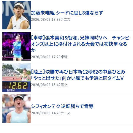
加藤未唯組 シードに屈し8強ならず
2026/08/09 13:38
テニス
【卓球】張本美和＆智和、兄妹同時Ｖへ チャンピ
オンズ以上に格付けされる大会では初快挙なる
か
2026/08/09 17:20
卓球
【陸上】決勝で再び日本新12秒62の中島ひとみ
「やっと出せた」向かい風でも予選と同タイムＶ
2026/08/09 15:42
陸上
シフィオンテク 逆転勝ちで雪辱
2026/08/09 14:28
テニス