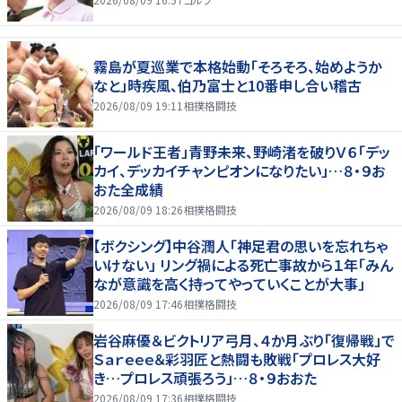
霧島が夏巡業で本格始動「そろそろ、始めようか
なと」時疾風、伯乃富士と10番申し合い稽古
2026/08/09 19:11
相撲格闘技
「ワールド王者」青野未来、野崎渚を破りＶ６「デッ
カイ、デッカイチャンピオンになりたい」…８・９お
おた全成績
2026/08/09 18:26
相撲格闘技
【ボクシング】中谷潤人「神足君の思いを忘れちゃ
いけない」 リング禍による死亡事故から１年「みん
なが意識を高く持ってやっていくことが大事」
2026/08/09 17:46
相撲格闘技
岩谷麻優＆ビクトリア弓月、４か月ぶり「復帰戦」で
Ｓａｒｅｅｅ＆彩羽匠と熱闘も敗戦「プロレス大好
き…プロレス頑張ろう」…８・９おおた
2026/08/09 17:36
相撲格闘技