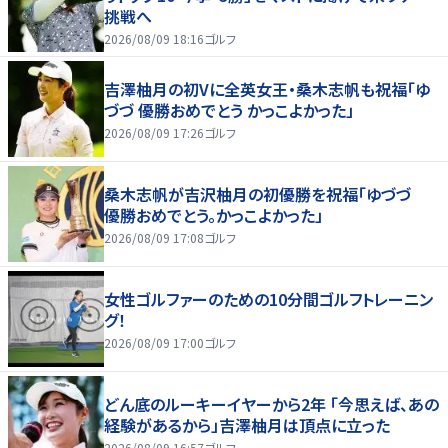
挑戦へ
2026/08/09 18:16
ゴルフ
吉澤柚月の初Vに全英女王・桑木志帆も祝福「ゆ
づづ 優勝おめでとう かっこよかった」
2026/08/09 17:26
ゴルフ
桑木志帆が吉沢柚月の初優勝を祝福「ゆづづ
優勝おめでとう。かっこよかった」
2026/08/09 17:08
ゴルフ
女性ゴルファーのための10分間ゴルフトレーニン
グ！
2026/08/09 17:00
ゴルフ
どん底のルーキーイヤーから2年 「今思えば、あの
経験があるから」吉澤柚月は頂点に立った
2026/08/09 16:57
ゴルフ