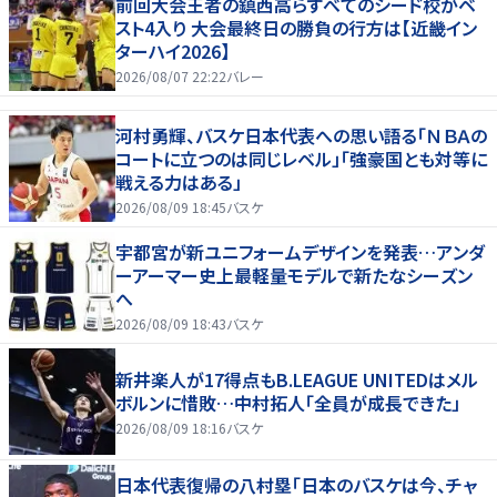
前回大会王者の鎮西高らすべてのシード校がベ
スト4入り 大会最終日の勝負の行方は【近畿イン
ターハイ2026】
2026/08/07 22:22
バレー
河村勇輝、バスケ日本代表への思い語る「ＮＢＡの
コートに立つのは同じレベル」「強豪国とも対等に
戦える力はある」
2026/08/09 18:45
バスケ
宇都宮が新ユニフォームデザインを発表…アンダ
ーアーマー史上最軽量モデルで新たなシーズン
へ
2026/08/09 18:43
バスケ
新井楽人が17得点もB.LEAGUE UNITEDはメル
ボルンに惜敗…中村拓人「全員が成長できた」
2026/08/09 18:16
バスケ
日本代表復帰の八村塁「日本のバスケは今、チャ