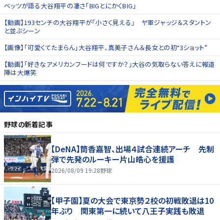
ベッツが語る大谷翔平の凄さ「BIGとにかくBIG」
【動画】193センチの大谷翔平が「小さく見える」 ヤ軍ジャッジ＆スタントン
と並ぶシーン
【画像】「可愛くてたまらん」大谷翔平、真美子さん＆長女との初“3ショット”
【動画】「好きなアメリカンフードは何ですか？」大谷の気取らない答えに報道
陣は大爆笑
野球
の新着記事
【DeNA】筒香嘉智、出場４試合連続アーチ 先制
弾で先発のルーキー片山皓心を援護
2026/08/09 19:28
野球
【甲子園】夏の大会で東京勢２校の初戦敗退は10
年ぶり 関東第一に続いて八王子実践も敗退