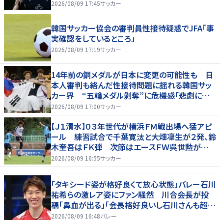
柔軟性を備えている」
2026/08/09 17:45
サッカー
韓国サッカー協会の審判員性接待疑惑でJFA「事
実確認をしているところ」
2026/08/09 17:19
サッカー
14年前の銅メダルが日本に変更の可能性も 日
本人審判も絡んだ性接待問題に揺れる韓国サッ
カー界 “五輪メダル剝奪”に危機感「悲劇に見
舞われる」
2026/08/09 17:00
サッカー
【Ｊ１清水】０３年世代が横浜ＦＭ戦出場へ猛アピ
ール 練習試合で千葉寛汰と大畑凜生が２発、鈴
木奎吾はＦＫ弾 次節はエースＦＷ呉世勲が出
場停止
2026/08/09 16:55
サッカー
「タキシード姿が格好良くて放心状態」バレー石川
祐希らの激レア姿にファン騒然 川合会長が投
稿「鼻血が出る」「会長格好良いし石川さんも超格
好いい」
2026/08/09 16:48
バレー