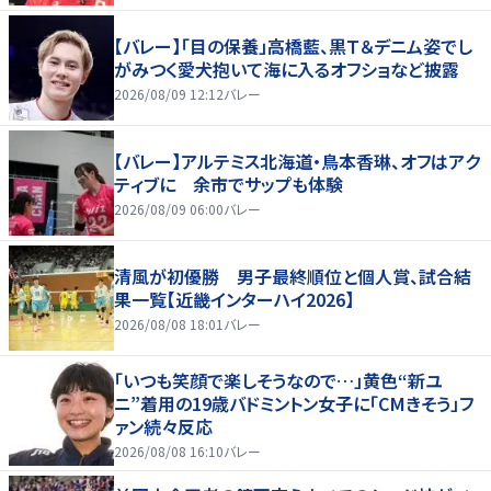
【バレー】「目の保養」高橋藍、黒Ｔ＆デニム姿でし
がみつく愛犬抱いて海に入るオフショなど披露
2026/08/09 12:12
バレー
【バレー】アルテミス北海道・鳥本香琳、オフはアク
ティブに 余市でサップも体験
2026/08/09 06:00
バレー
清風が初優勝 男子最終順位と個人賞、試合結
果一覧【近畿インターハイ2026】
2026/08/08 18:01
バレー
「いつも笑顔で楽しそうなので…」黄色“新ユ
ニ”着用の19歳バドミントン女子に「CMきそう」フ
ァン続々反応
2026/08/08 16:10
バレー