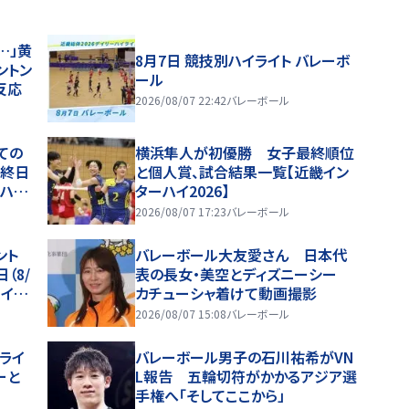
…」黄
8月7日 競技別ハイライト バレーボ
ントン
ール
反応
2026/08/07 22:42
バレーボール
ての
横浜隼人が初優勝 女子最終順位
最終日
と個人賞、試合結果一覧【近畿イン
ハイ
ターハイ2026】
2026/08/07 17:23
バレーボール
ント
バレーボール大友愛さん 日本代
（8/
表の長女・美空とディズニーシー
イ20
カチューシャ着けて動画撮影
2026/08/07 15:08
バレーボール
ライ
バレーボール男子の石川祐希がVN
ーと
L報告 五輪切符がかかるアジア選
手権へ「そしてここから」