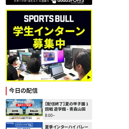
今日の配信
【配信終了】夏の甲子園 1
回戦 遊学館 - 青森山田
8:00~
夏季インターハイ バレー