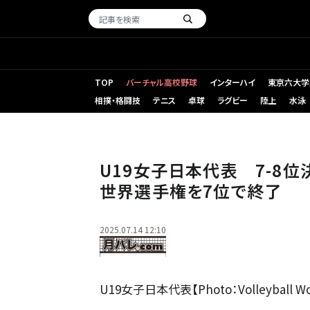
TOP
バーチャル高校野球
インターハイ
東京六大学
相撲・格闘技
テニス
卓球
ラグビー
陸上
水泳
U19女子日本代表 7-8
世界選手権を7位で終了
2025.07.14 12:10
U19女子日本代表【Photo：Volleyball Wor