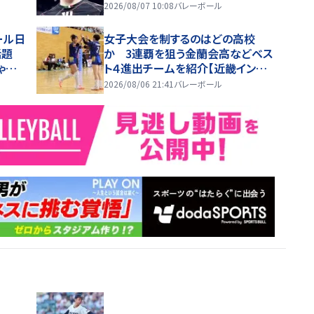
2026/08/07 10:08
バレーボール
ール日
女子大会を制するのはどの高校
話題
か 3連覇を狙う金蘭会高などベス
ゃキ
ト４進出チームを紹介【近畿インタ
ーハイ2026】
2026/08/06 21:41
バレーボール