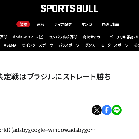
競技
速報
ライブ配信
マンガ
見逃し動画
野球
dodaSPORTS
センバツ高校野球
高校サッカー
バーチャル春高バ
（新しいタブで開く）
ABEMA
ウインタースポーツ
パラスポーツ
ダンス
モータースポーツ
そ
位決定戦はブラジルにストレート勝ち
ld】(adsbygoogle=window.adsbygo…