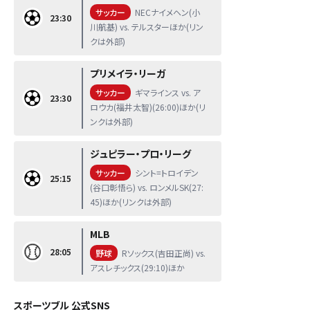
サッカー
NECナイメヘン(小
23:30
川航基) vs. テルスターほか(リン
クは外部)
プリメイラ・リーガ
サッカー
ギマラインス vs. ア
23:30
ロウカ(福井太智)(26:00)ほか(リ
ンクは外部)
ジュピラー・プロ・リーグ
サッカー
シント=トロイデン
25:15
(谷口彰悟ら) vs. ロンメルSK(27:
45)ほか(リンクは外部)
MLB
28:05
野球
Rソックス(吉田正尚) vs.
アスレチックス(29:10)ほか
スポーツブル 公式SNS