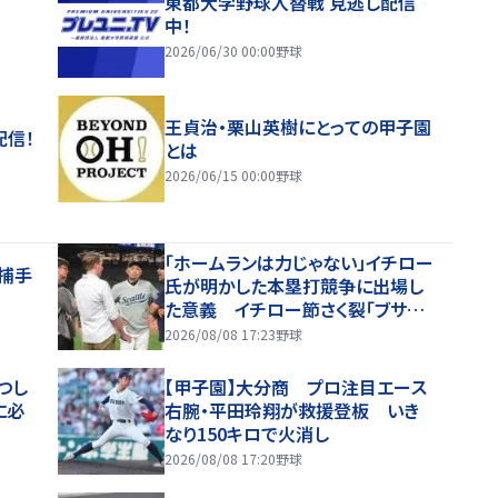
東都大学野球入替戦 見逃し配信
中！
2026/06/30 00:00
野球
王貞治・栗山英樹にとっての甲子園
配信！
とは
2026/06/15 00:00
野球
「ホームランは力じゃない」イチロー
捕手
氏が明かした本塁打競争に出場し
た意義 イチロー節さく裂「ブサイ
クなホームランじゃダメ」
2026/08/08 17:23
野球
つし
【甲子園】大分商 プロ注目エース
に必
右腕・平田玲翔が救援登板 いき
なり150キロで火消し
2026/08/08 17:20
野球