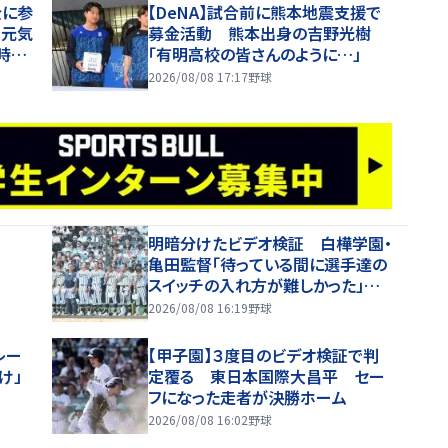
金に参
【DeNA】試合前に熊本地震支援で
で元気
募金活動 熊本出身の吉野光樹
時の
「有明高校の皆さんのように…」
2026/08/08 17:17
野球
明暗分けたビデオ検証 白樺学園・
亀田監督「待っている間に選手達の
スイッチの入れ方が難しかった」
「一、二塁で流れが向こうに」
2026/08/08 16:19
野球
レー
【甲子園】３度目のビデオ検証で判
け」
定覆る 東日本国際大昌平 セー
フになった走者が決勝ホーム
2026/08/08 16:02
野球