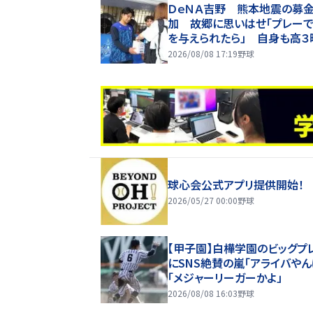
ＤｅＮＡ吉野 熊本地震の募
加 故郷に思いはせ「プレー
を与えられたら」 自身も高３
１０年前に被災
2026/08/08 17:19
野球
球心会公式アプリ提供開始！
2026/05/27 00:00
野球
【甲子園】白樺学園のビッグプ
にSNS絶賛の嵐「アライバやん
「メジャーリーガーかよ」
2026/08/08 16:03
野球