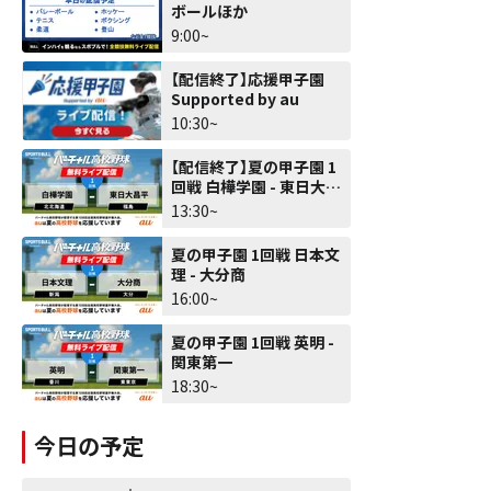
ボールほか
9:00~
【配信終了】応援甲子園
Supported by au
10:30~
【配信終了】夏の甲子園 1
回戦 白樺学園 - 東日大昌
平
13:30~
夏の甲子園 1回戦 日本文
理 - 大分商
16:00~
夏の甲子園 1回戦 英明 -
関東第一
18:30~
今日の予定