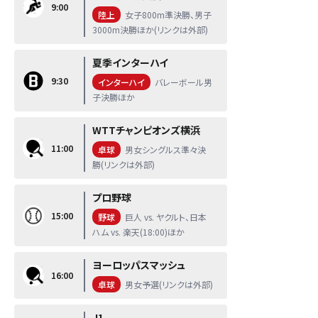
9:00
陸上
女子800m準決勝、男子
3000m決勝ほか(リンクは外部)
夏季インターハイ
9:30
インターハイ
バレーボール男
子決勝ほか
WTTチャンピオンズ横浜
11:00
卓球
男女シングルス準々決
勝(リンクは外部)
プロ野球
15:00
野球
巨人 vs. ヤクルト、日本
ハム vs. 楽天(18:00)ほか
ヨーロッパスマッシュ
16:00
卓球
男女予選(リンクは外部)
J1