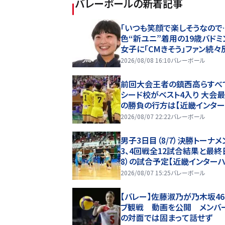
バレーボール
の新着記事
「いつも笑顔で楽しそうなので
色“新ユニ”着用の19歳バドミ
女子に「CMきそう」ファン続々
2026/08/08 16:10
バレーボール
前回大会王者の鎮西高らすべ
シード校がベスト4入り 大会
の勝負の行方は【近畿インター
2026】
2026/08/07 22:22
バレーボール
男子3日目（8/7）決勝トーナメ
3、4回戦全12試合結果と最終日
8）の試合予定【近畿インターハ
26】
2026/08/07 15:25
バレーボール
【バレー】佐藤淑乃が乃木坂46
ブ観戦 動画を公開 メンバ
の対面では固まって話せず