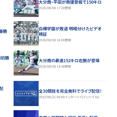
大分商・平田が救援登板で150キロ
2026/08/08 17:20
野球
白樺学園が敗退 明暗分けたビデオ
優勝
検証
2026/08/08 16:00
野球
園初勝
大分商の最速152キロ右腕が登場
2026/08/08 14:38
野球
配
全30競技を完全無料でライブ配信！
2025/06/21 00:00
インターハイ(インハイ.tv)