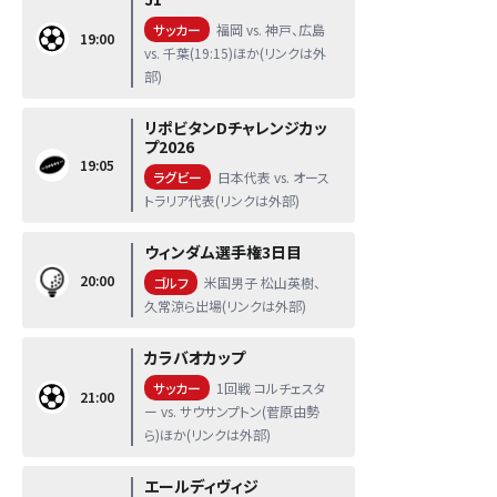
サッカー
福岡 vs. 神戸、広島
19:00
vs. 千葉(19:15)ほか(リンクは外
部)
リポビタンDチャレンジカッ
プ2026
19:05
ラグビー
日本代表 vs. オース
トラリア代表(リンクは外部)
ウィンダム選手権3日目
20:00
ゴルフ
米国男子 松山英樹、
久常涼ら出場(リンクは外部)
カラバオカップ
サッカー
1回戦 コルチェスタ
21:00
ー vs. サウサンプトン(菅原由勢
ら)ほか(リンクは外部)
エールディヴィジ