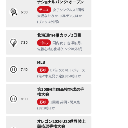
ナショナルバンク・オープン
テニス
女子シングルス3回戦
6:00
大坂なおみ vs. メルテンスほか
(リンクは外部)
北海道meiji カップ2日目
7:30
ゴルフ
国内女子 吉澤柚月、
佐藤心結ら出場(リンクは外部)
MLB
7:40
野球
Dバックス vs. ドジャース
(佐々木先発予定)(10:40)ほか
第108回全国高校野球選手
権大会
8:00
野球
1回戦 英明 - 関東第一
(18:30)ほか
オレゴン2026 U20世界陸上
競技選手権大会