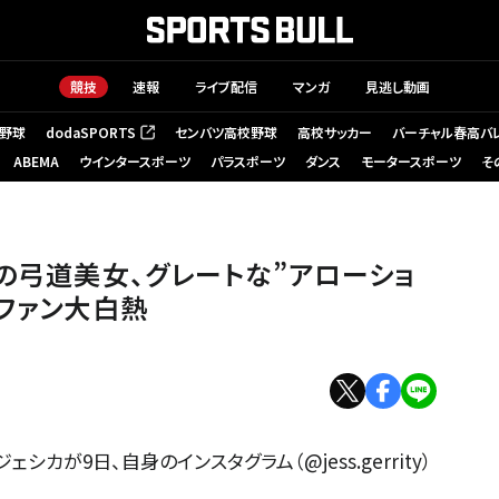
競技
速報
ライブ配信
マンガ
見逃し動画
野球
dodaSPORTS
センバツ高校野球
高校サッカー
バーチャル春高バ
（新しいタブで開く）
ABEMA
ウインタースポーツ
パラスポーツ
ダンス
モータースポーツ
そ
外の弓道美女、グレートな”アローショ
とファン大白熱
カが9日、自身のインスタグラム（@jess.gerrity）