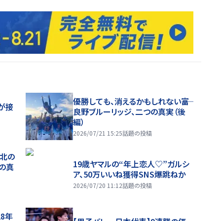
優勝しても、消えるかもしれない――富
が接
良野ブルーリッジ、二つの真実（後
編）
2026/07/21 15:25
話題の投稿
、北の
19歳ヤマルの“年上恋人♡”ガルシ
つの真
ア、50万いいね獲得SNS爆跳ねか
2026/07/20 11:12
話題の投稿
28年