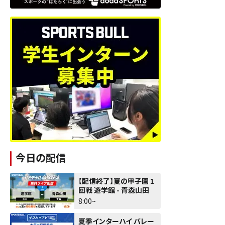
今日の配信
【配信終了】夏の甲子園 1
回戦 遊学館 - 青森山田
8:00~
夏季インターハイ バレー