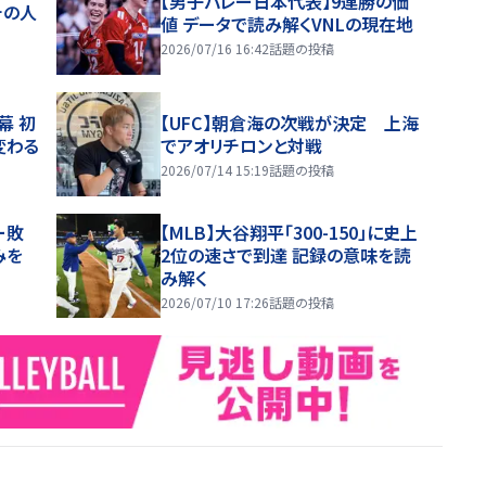
【男子バレー日本代表】9連勝の価
チの人
値 データで読み解くVNLの現在地
2026/07/16 16:42
話題の投稿
幕 初
【UFC】朝倉海の次戦が決定 上海
変わる
でアオリチロンと対戦
2026/07/14 15:19
話題の投稿
ー敗
【MLB】大谷翔平「300-150」に史上
みを
2位の速さで到達 記録の意味を読
み解く
2026/07/10 17:26
話題の投稿