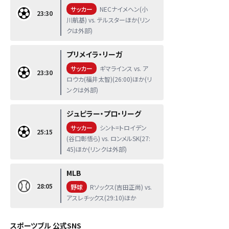
サッカー
NECナイメヘン(小
23:30
川航基) vs. テルスターほか(リン
クは外部)
プリメイラ・リーガ
サッカー
ギマラインス vs. ア
23:30
ロウカ(福井太智)(26:00)ほか(リ
ンクは外部)
ジュピラー・プロ・リーグ
サッカー
シント=トロイデン
25:15
(谷口彰悟ら) vs. ロンメルSK(27:
45)ほか(リンクは外部)
MLB
28:05
野球
Rソックス(吉田正尚) vs.
アスレチックス(29:10)ほか
スポーツブル 公式SNS