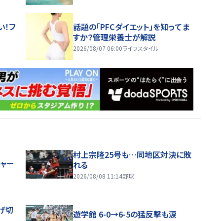
い！フ
話題の「PFCダイエット」を知ってま
すか？管理栄養士が解説
2026/08/07 06:00
ライフスタイル
村上宗隆25号も…同地区対決に敗
ジャー
れる
2026/08/08 11:14
野球
げ切
遊学館 6-0→6-5の猛反撃も涙