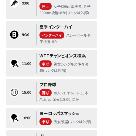
9:00
陸上
女子800m準決勝、男子
3000m決勝ほか(リンクは外部)
夏季インターハイ
9:30
インターハイ
バレーボール男
子決勝ほか
WTTチャンピオンズ横浜
11:00
卓球
男女シングルス準々決
勝(リンクは外部)
プロ野球
15:00
野球
巨人 vs. ヤクルト、日本
ハム vs. 楽天(18:00)ほか
ヨーロッパスマッシュ
16:00
卓球
男女予選(リンクは外部)
J1