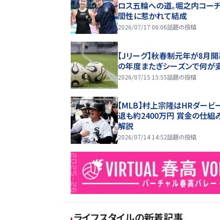
ロス五輪への道。堀之内コー
間性に惹かれて結成
2026/07/17 06:06
話題の投稿
【Jリーグ】秋春制元年が8月開
の年度またぎシーズンで何が
2026/07/15 15:55
話題の投稿
【MLB】村上宗隆はHRダービ
退も約2400万円 賞金の仕組
解説
2026/07/14 14:52
話題の投稿
ライフスタイル
の新着記事