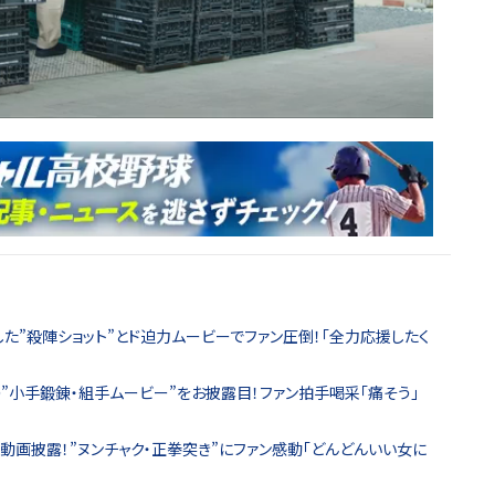
した”殺陣ショット”とド迫力ムービーでファン圧倒！「全力応援したく
の”小手鍛錬・組手ムービー”をお披露目！ファン拍手喝采「痛そう」
ア動画披露！”ヌンチャク・正拳突き”にファン感動「どんどんいい女に