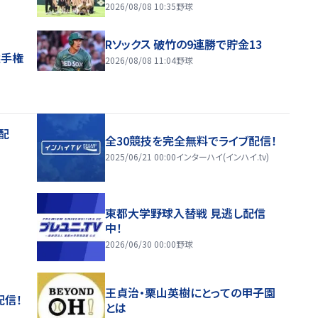
2026/08/08 10:35
野球
Rソックス 破竹の9連勝で貯金13
選手権
2026/08/08 11:04
野球
配
全30競技を完全無料でライブ配信！
2025/06/21 00:00
インターハイ(インハイ.tv)
東都大学野球入替戦 見逃し配信
中！
2026/06/30 00:00
野球
王貞治・栗山英樹にとっての甲子園
配信！
とは