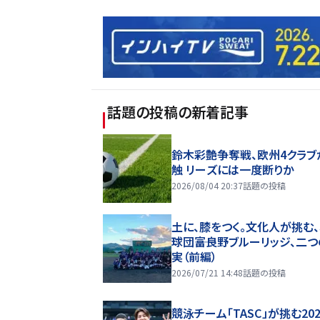
話題の投稿
の新着記事
鈴木彩艶争奪戦、欧州4クラブ
触 リーズには一度断りか
2026/08/04 20:37
話題の投稿
土に、膝をつく。文化人が挑む
球団――富良野ブルーリッジ、二
実（前編）
2026/07/21 14:48
話題の投稿
競泳チーム「TASC」が挑む20