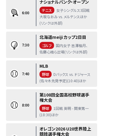
ナショナルバンク・オープン
テニス
女子シングルス3回戦
6:00
大坂なおみ vs. メルテンスほか
(リンクは外部)
北海道meiji カップ2日目
7:30
ゴルフ
国内女子 吉澤柚月、
佐藤心結ら出場(リンクは外部)
MLB
7:40
野球
Dバックス vs. ドジャース
(佐々木先発予定)(10:40)ほか
第108回全国高校野球選手
権大会
8:00
野球
1回戦 英明 - 関東第一
(18:30)ほか
オレゴン2026 U20世界陸上
競技選手権大会