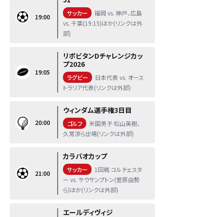
サッカー
福岡 vs. 神戸、広島
19:00
vs. 千葉(19:15)ほか(リンクは外
部)
リポビタンDチャレンジカッ
プ2026
19:05
ラグビー
日本代表 vs. オース
トラリア代表(リンクは外部)
ウィンダム選手権3日目
20:00
ゴルフ
米国男子 松山英樹、
久常涼ら出場(リンクは外部)
カラバオカップ
サッカー
1回戦 コルチェスタ
21:00
ー vs. サウサンプトン(菅原由勢
ら)ほか(リンクは外部)
エールディヴィジ