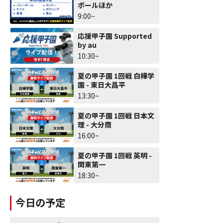
ボールほか
9:00~
応援甲子園 Supported
by au
10:30~
夏の甲子園 1回戦 白樺学
園 - 東日大昌平
13:30~
夏の甲子園 1回戦 日本文
理 - 大分商
16:00~
夏の甲子園 1回戦 英明 -
関東第一
18:30~
今日の予定