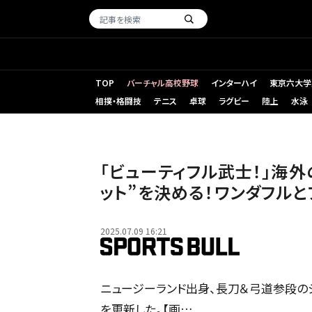
TOP
バーチャル高校野球
インターハイ
東京六大学
相撲・格闘技
テニス
卓球
ラグビー
陸上
水泳
「ビューティフル武士！」海
ット”を決める！ワンダフル
2025.07.09 16:21
ニュージーランド出身、長刀＆弓道参段のジェシ
を更新した。【画…