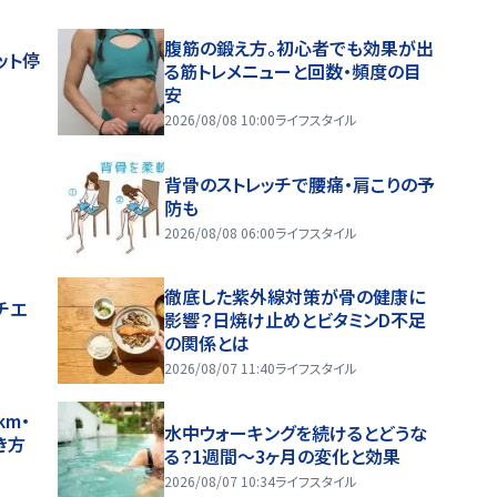
腹筋の鍛え方。初心者でも効果が出
ット停
る筋トレメニューと回数・頻度の目
安
2026/08/08 10:00
ライフスタイル
背骨のストレッチで腰痛・肩こりの予
防も
2026/08/08 06:00
ライフスタイル
徹底した紫外線対策が骨の健康に
チエ
影響？日焼け止めとビタミンD不足
の関係とは
2026/08/07 11:40
ライフスタイル
m・
水中ウォーキングを続けるとどうな
き方
る？1週間～3ヶ月の変化と効果
2026/08/07 10:34
ライフスタイル