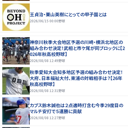
王貞治・栗山英樹にとっての甲子園とは
2026/06/15 00:00
野球
神奈川秋季大会地区予選の川崎・横浜北地区の
組み合わせ決定！武相と市ケ尾が同ブロックに【2
026年秋高校野球】
2026/08/08 12:49
野球
秋季愛知大会知多地区予選の組み合わせ決定！
大府、日本福祉大付、東浦の対戦相手は？【26年
秋高校野球】
2026/08/08 12:31
野球
カブス鈴木誠也は２点適時打含む今季29度目の
マルチ安打で５連勝に貢献
2026/08/08 12:27
野球