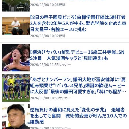
2026/08/08 10:06
野球
【8日の甲子園見どころ】白樺学園打線は5割打者
2人を含む2年生5人が中心、聖光学院を止めた東
日大昌平・右腕エースに挑む
2026/08/08 10:32
野球
【横浜】「ヤバい」鮮烈デビュー16歳三井寺眞、SN
S注目 人気漫画キャラと「見間違え」も
2026/08/08 11:55
サッカー
｢あざとナンバーワン｣鎌田大地が冨安健洋に“肩
組み頭乗せ”!?｢パレス兄弟｣爆誕の歓迎ムービー
に大反響｢最後の鎌田可愛すぎる｣｢粋にも程があ
る！」
2026/08/08 10:50
サッカー
逆転負けの浦和に見えた「変化の予兆」 退場者
を出しても奮闘 戦術的変更が呼んだ１０人での
躍動感
2026/08/08 10:00
サッカー