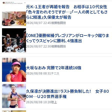
元Ｋ-１王者が再婚を報告 お相手は１０代女性
「色々言われそうですが…」「一人の男としてもさ
らに精進」久保優太が報告
2026/08/07 22:45
相撲格闘技
【ONE】優勝候補グレゴリアンがローキック蹴りま
くってウスビャンに勝利、４強進出
2026/08/07 22:30
相撲格闘技
大坂なおみ 完勝で2年連続16強
2026/08/08 08:31
テニス
久保凛が決勝進出！ラスト勝負制した！ 女子８０
０Ｍ…Ｕ２０世界選手権
2026/08/08 10:20
陸上