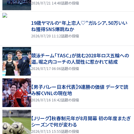
2026/07/21 14:48
話題の投稿
19歳ヤマルの“年上恋人♡”ガルシア、50万いい
ね獲得SNS爆跳ねか
2026/07/20 11:12
話題の投稿
競泳チーム「TASC」が挑む2028年ロス五輪への
道。堀之内コーチの人間性に惹かれて結成
2026/07/17 06:06
話題の投稿
【男子バレー日本代表】9連勝の価値 データで読
み解くVNLの現在地
2026/07/16 16:42
話題の投稿
【Jリーグ】秋春制元年が8月開幕 初の年度またぎ
シーズンで何が変わる
2026/07/15 15:55
話題の投稿