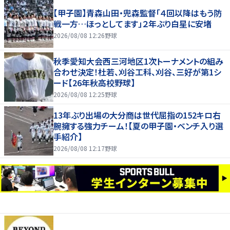
【甲子園】青森山田・兜森監督「４回以降はもう防
戦一方…ほっとしてます」２年ぶり白星に安堵
2026/08/08 12:26
野球
秋季愛知大会西三河地区1次トーナメントの組み
合わせ決定！杜若、刈谷工科、刈谷、三好が第1シ
ード【26年秋高校野球】
2026/08/08 12:25
野球
13年ぶり出場の大分商は世代屈指の152キロ右
腕擁する強力チーム！【夏の甲子園・ベンチ入り選
手紹介】
2026/08/08 12:17
野球