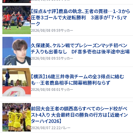
【採点＆寸評】鹿島の執念、王者の貫禄…１-３から
圧巻３ゴールで大逆転勝利 ３選手が「７・５」マ
ーク
2026/08/08 09:59
サッカー
久保建英、ケルン戦でプレシーズンマッチ初ベン
チ入りも出番なし DF喜多壱也は後半途中出場
2026/08/08 09:55
サッカー
【横浜】16歳三井寺眞チームの全３得点に絡む
も…王者鹿島相手に開幕戦勝利ならず
2026/08/08 08:01
サッカー
前回大会王者の鎮西高らすべてのシード校がベ
スト4入り 大会最終日の勝負の行方は【近畿イン
ターハイ2026】
2026/08/07 22:22
バレー