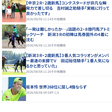
【中京２Ｒ・２歳新馬】コンテスタードが非凡な瞬
発力で差し切る 吉村誠之助騎手「実戦に行って
良かったです」
2026/08/08 11:14
その他競技
「一発は難しかったか…」話題の２・８億円馬アトミ
ックリーチ 新潟３Ｒの初陣は馬券圏外の４着に
沈む
2026/08/08 11:26
その他競技
【新潟３Ｒ・２歳新馬】３番人気コラリオンがメンバ
ー最速の末脚でＶ 田辺裕信騎手「１番人気にな
るかと思っていた」
2026/08/08 11:20
その他競技
坂本怜 世界268位に屈し4強ならず
2026/08/08 09:54
テニス