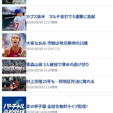
カブス鈴木 マルチ安打で５連勝に貢献
2026/08/08 12:27
野球
大坂なおみ 次戦は地元期待の23歳
2026/08/08 11:55
テニス
青森山田 3人継投で薄氷の逃げ切り
2026/08/08 12:26
野球
村上宗隆25号も…同地区対決に敗れる
2026/08/08 11:14
野球
夏の甲子園 全試合無料ライブ配信！
2026/04/14 00:00
野球