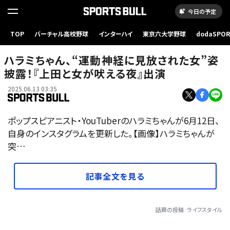
今日の予定
TOP
バーチャル高校野球
インターハイ
東京六大学野球
dodaSPO
（新しいタブ
ハラミちゃん、“運動神経に見放された女”姿
披露！『上田と女が吠える夜』出演
2025.06.13 03:35
ポップスピアニスト・YouTuberのハラミちゃんが6月12日、
自身のインスタグラムを更新した。【画像】ハラミちゃんが
突…
記事全文を見る
話題の投稿
ライフスタイル