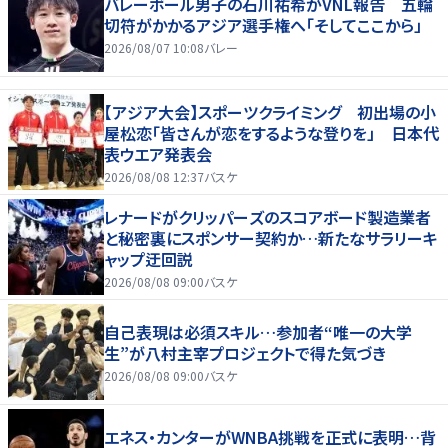
バレーボール男子の石川祐希がVNL報告 五輪
切符がかかるアジア選手権へ「そしてここから」
2026/08/07 10:08
バレー
【アジア大会】スポーツクライミング 初出場の小
屋松恋「皆さんが恋をするような登りを」 日本代
表ウエア発表会
2026/08/08 12:37
バスケ
レナードがクリッパーズのスコアボード製造業者
と秘密裏にスポンサー契約か‬…新たなサラリーキ
ャップ迂回説
2026/08/08 09:00
バスケ
自己表現は必須スキル…参加者“唯一の大学
生”が八村主宰プロジェクトで得た気づき
2026/08/08 09:00
バスケ
エネス・カンターがWNBA挑戦を正式に表明…背