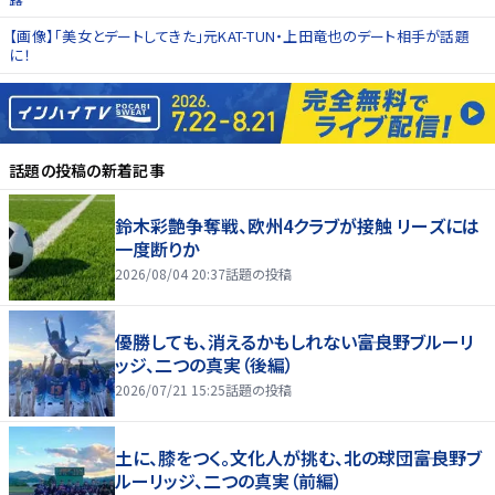
【画像】「美女とデートしてきた」元KAT-TUN・上田竜也のデート相手が話題
に！
話題の投稿
の新着記事
鈴木彩艶争奪戦、欧州4クラブが接触 リーズには
一度断りか
2026/08/04 20:37
話題の投稿
優勝しても、消えるかもしれない――富良野ブルーリ
ッジ、二つの真実（後編）
2026/07/21 15:25
話題の投稿
土に、膝をつく。文化人が挑む、北の球団――富良野ブ
ルーリッジ、二つの真実（前編）