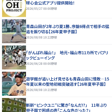
球心会公式アプリ提供開始！
2026/05/27 00:00
野球
青森山田が2年ぶり夏1勝、序盤6得点で相手の猛
追を振り切る【26年夏甲子園】
2026/08/08 10:22
野球
「がんばれ福山！」 地元・福山市11カ所でパブリ
ックビューイング
2026/06/28 00:00
野球
遊学館が追い上げ見せるも青森山田に惜敗…15
年夏以来の聖地初戦突破逃す【26年夏甲子園】
2026/08/08 10:21
野球
斬新“ピンクユニ”に驚き「なんだ!?」 11年ぶり
甲子園で困惑の声「こんな色だった？」