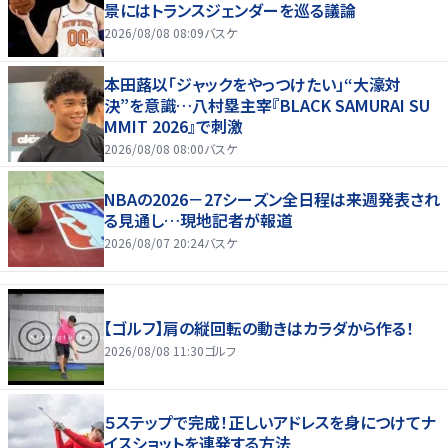
景にはトランスジェンダーを巡る議論
2026/08/08 08:09
バスケ
本田蕗以「ジャックをやっつけたい」“大濠対
決”を意識…八村塁主宰『BLACK SAMURAI SU
MMIT 2026』で刺激
2026/08/08 08:00
バスケ
NBAの2026－27シーズン全日程は来週発表され
る見通し…現地記者が報道
2026/08/07 20:24
バスケ
【ゴルフ】肩の縦回転の動きはカラダから作る！
2026/08/08 11:30
ゴルフ
５ステップで完成！正しいアドレスを身につけてナ
イスショットを連発する方法