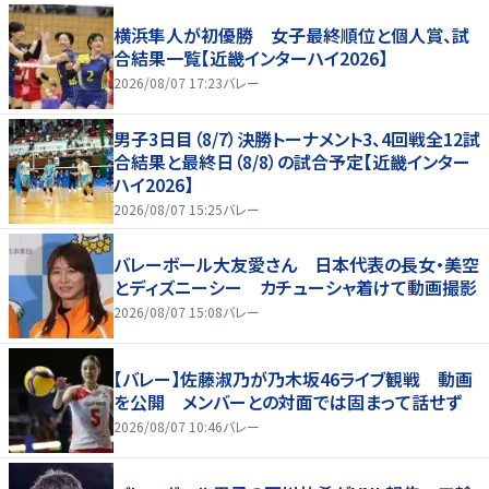
横浜隼人が初優勝 女子最終順位と個人賞、試
合結果一覧【近畿インターハイ2026】
2026/08/07 17:23
バレー
男子3日目（8/7）決勝トーナメント3、4回戦全12試
合結果と最終日（8/8）の試合予定【近畿インター
ハイ2026】
2026/08/07 15:25
バレー
バレーボール大友愛さん 日本代表の長女・美空
とディズニーシー カチューシャ着けて動画撮影
2026/08/07 15:08
バレー
【バレー】佐藤淑乃が乃木坂46ライブ観戦 動画
を公開 メンバーとの対面では固まって話せず
2026/08/07 10:46
バレー