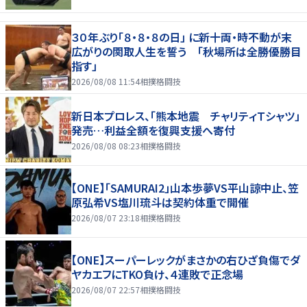
３０年ぶり「８・８・８の日」 に新十両・時不動が末
広がりの関取人生を誓う 「秋場所は全勝優勝目
指す」
2026/08/08 11:54
相撲格闘技
新日本プロレス、「熊本地震 チャリティＴシャツ」
発売…利益全額を復興支援へ寄付
2026/08/08 08:23
相撲格闘技
【ONE】「SAMURAI2」山本歩夢VS平山諒中止、笠
原弘希VS塩川琉斗は契約体重で開催
2026/08/07 23:18
相撲格闘技
【ONE】スーパーレックがまさかの右ひざ負傷でダ
ヤカエフにTKO負け、４連敗で正念場
2026/08/07 22:57
相撲格闘技