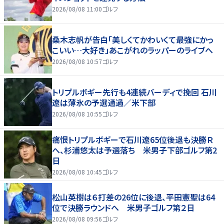
2026/08/08 11:00
ゴルフ
桑木志帆が告白「美しくてかわいくて最強にかっ
こいい…大好き」あこがれのラッパーのライブへ
2026/08/08 10:57
ゴルフ
トリプルボギー先行も4連続バーディで挽回 石川
遼は薄氷の予選通過／米下部
2026/08/08 10:55
ゴルフ
痛恨トリプルボギーで石川遼65位後退も決勝Ｒ
へ、杉浦悠太は予選落ち 米男子下部ゴルフ第2
日
2026/08/08 10:45
ゴルフ
松山英樹は６打差の26位に後退、平田憲聖は64
位で決勝ラウンドへ 米男子ゴルフ第２日
2026/08/08 09:56
ゴルフ