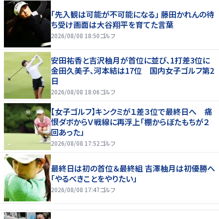
「先入観は可能が不可能になる」 藤田かれんの待
ち受け画面は大谷翔平を育てた言葉
2026/08/08 18:50
ゴルフ
安田祐香と吉沢柚月が首位に並び、1打差3位に
金田久美子、河本結は17位 国内女子ゴルフ第2
日
2026/08/08 18:06
ゴルフ
【女子ゴルフ】キンクミが１差３位で最終日へ 痛
恨ダボからＶ戦線に再浮上「棚からぼたもちが２
回あった」
2026/08/08 17:52
ゴルフ
最終日は初の首位＆最終組 吉澤柚月は初優勝へ
「やるべきことをやりたい」
2026/08/08 17:47
ゴルフ