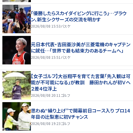
「優勝したらスカイダイビングに行こう」…ブラウ
ン、新生シクサーズの交流を明かす
2026/08/08 15:53
バスケ
元日本代表・吉田亜沙美が三菱電機のキャプテン
に就任…「世界で最も結束力のあるチームへ」
2026/08/08 15:51
バスケ
【女子ゴルフ】大谷翔平を育てた言葉「先入観は可
能が不可能になる」が教訓 藤田かれんが初Ｖへ
２差４位浮上
2026/08/08 20:11
ゴルフ
思わぬ“繰り上げ”で開幕前日コース入り プロ14
年目の辻梨恵に初Vチャンス
2026/08/08 19:23
ゴルフ