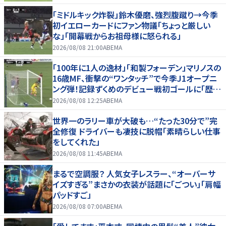
「ミドルキック炸裂」鈴木優磨、強烈腹蹴り→今季
初イエローカードにファン物議「ちょっと厳しい
な」「開幕戦からお祖母様に怒られる」
2026/08/08 21:00
ABEMA
「100年に1人の逸材」「和製フォーデン」マリノスの
16歳MF、衝撃の“ワンタッチ”で今季J1オープニ
ング弾！記録ずくめのデビュー戦初ゴールに「歴史
を作りよった」
2026/08/08 12:25
ABEMA
世界一のラリー車が大破も…“たった30分で”完
全修復 ドライバーも凄技に脱帽「素晴らしい仕事
をしてくれた」
2026/08/08 11:45
ABEMA
まるで空調服？ 人気女子レスラー、“オーバーサ
イズすぎる”まさかの衣装が話題に「ごつい」「肩幅
パッドすご」
2026/08/08 07:00
ABEMA