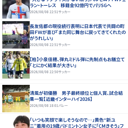
ラン・トーレス 移籍金92億円でパリSGへ
2026/08/08 22:51
サッカー
長友佑都の現役続行表明に日本代表で共闘の町
田ＦＷが喜び「また同じ舞台に戻ってきてくれたの
がうれしい」
2026/08/08 22:51
サッカー
【柏】小泉佳穂、弾丸ミドル弾に先制点もお膳立て
「とにかく結果が大きい」
2026/08/08 22:50
サッカー
清風が初優勝 男子最終順位と個人賞、試合結
果一覧【近畿インターハイ2026】
2026/08/08 18:01
バレー
「いつも笑顔で楽しそうなので…」黄色“新ユ
ニ”着用の19歳バドミントン女子に「CMきそう」フ