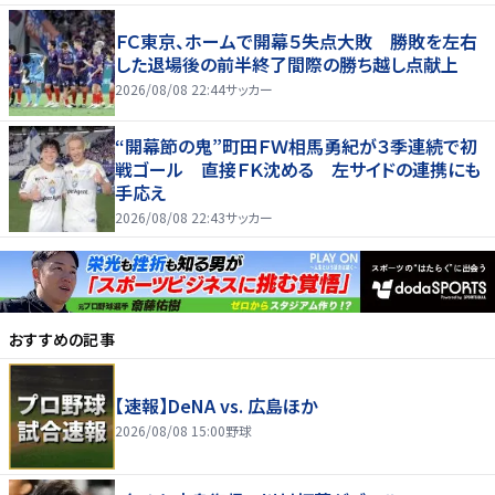
ＦＣ東京、ホームで開幕５失点大敗 勝敗を左右
した退場後の前半終了間際の勝ち越し点献上
2026/08/08 22:44
サッカー
“開幕節の鬼”町田ＦＷ相馬勇紀が３季連続で初
戦ゴール 直接ＦＫ沈める 左サイドの連携にも
手応え
2026/08/08 22:43
サッカー
おすすめの記事
【速報】DeNA vs. 広島ほか
2026/08/08 15:00
野球