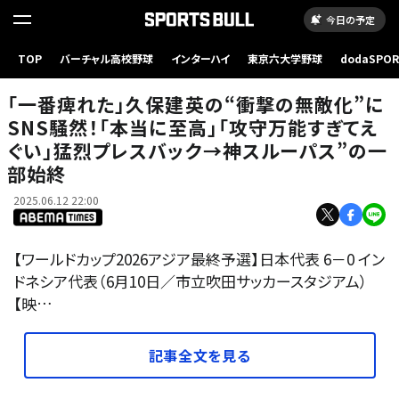
今日の予定
「一番痺れた」久保建英の“衝撃の無敵化”にSNS騒然！「本当に至高」「攻守万能すぎてえぐ
TOP
バーチャル高校野球
インターハイ
東京六大学野球
dodaSPO
い」猛烈プレスバック→神スルーパス”の一部始終
（新しいタブ
「一番痺れた」久保建英の“衝撃の無敵化”に
SNS騒然！「本当に至高」「攻守万能すぎてえ
ぐい」猛烈プレスバック→神スルーパス”の一
部始終
2025.06.12 22:00
【ワールドカップ2026アジア最終予選】日本代表 6－0 イン
ドネシア代表（6月10日／市立吹田サッカースタジアム）
【映…
記事全文を見る