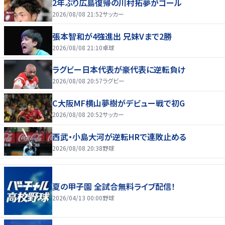
2年ぶり広島復帰の川村拓夢がゴール
2026/08/08 21:52
サッカー
張本智和が4強進出 兄妹Vまで2勝
2026/08/08 21:10
卓球
ラグビー日本代表が豪代表に逆転負け
2026/08/08 20:57
ラグビー
C大阪MF横山夢樹がデビュー戦で初G
2026/08/08 20:52
サッカー
西武・小島大河が逆転HRで連敗止める
2026/08/08 20:38
野球
夏の甲子園 全試合無料ライブ配信！
2026/04/13 00:00
野球