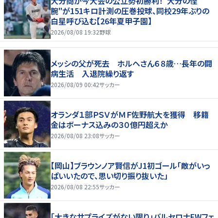
大分商が今大会の公立勢初勝利！"大分の怪
腕"が151キロ計測の圧巻投球、同校29年ぶりの
白星呼び込む【26年夏甲子園】
2026/08/08 19:32
野球
メッシの父が死去 ホルヘさん６８歳…長年の闘
病生活 入退院繰り返す
2026/08/09 00:42
サッカー
オランダ１部ＰＳＶがＭＦ佐野航大を獲得 移籍
金はボーナス込みの３０億円超えか
2026/08/08 23:08
サッカー
【岡山】ブラウンノア賢信がJ1初ゴール「敵がいっ
ぱいいたので、思い切り振り抜いた」
2026/08/08 22:55
サッカー
「大きなサプライズがない限り」バルセロナFWフェ