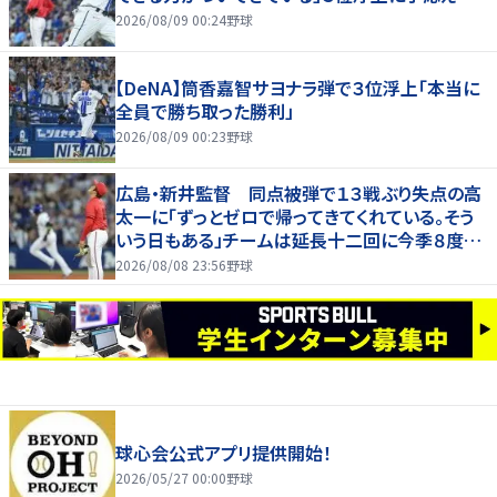
2026/08/09 00:24
野球
【DeNA】筒香嘉智サヨナラ弾で３位浮上「本当に
全員で勝ち取った勝利」
2026/08/09 00:23
野球
広島・新井監督 同点被弾で１３戦ぶり失点の高
太一に「ずっとゼロで帰ってきてくれている。そう
いう日もある」チームは延長十二回に今季８度目
サヨナラ負け
2026/08/08 23:56
野球
球心会公式アプリ提供開始！
2026/05/27 00:00
野球