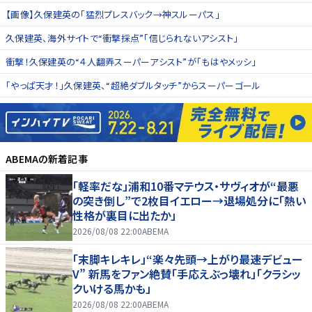
【画像】久保建英の「猛烈プレスバック→神スルーパス」
久保建英、海外サイトで“衝撃採点”「信じられないアシスト」
衝撃！久保建英の“４人翻弄スーパーアシスト”が「もはやメッシ」
「やっぱ天才！」久保建英、“超絶ダブルタッチ”からスーパーゴール
ABEMA
の新着記事
「軽率だな」浦和10番マテウス・サヴィオが“最悪
の突き倒し”で2枚目イエロー→退場処分に「熱い
性格が裏目に出たか」
2026/08/08 22:00
ABEMA
「末脚キレキレ」“楽々先頭→上がり最速デビュー
V” 新馬をファン絶賛「手応えぶっ壊れ」「クラシッ
クいける馬かも」
2026/08/08 22:00
ABEMA