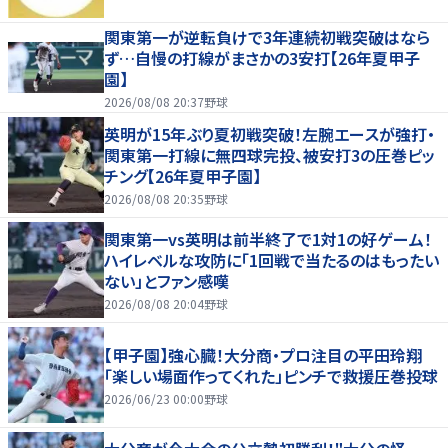
関東第一が逆転負けで3年連続初戦突破はなら
ず…自慢の打線がまさかの3安打【26年夏甲子
園】
2026/08/08 20:37
野球
英明が15年ぶり夏初戦突破！左腕エースが強打・
関東第一打線に無四球完投、被安打3の圧巻ピッ
チング【26年夏甲子園】
2026/08/08 20:35
野球
関東第一vs英明は前半終了で1対1の好ゲーム！
ハイレベルな攻防に「1回戦で当たるのはもったい
ない」とファン感嘆
2026/08/08 20:04
野球
【甲子園】強心臓！大分商・プロ注目の平田玲翔
「楽しい場面作ってくれた」ピンチで救援圧巻投球
2026/06/23 00:00
野球