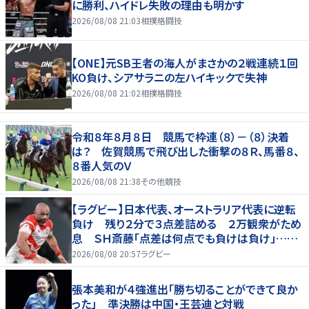
に勝利、ハイドレ失敗の理由も明かす
2026/08/08 21:03
相撲格闘技
【ONE】元SB王者の海人がまさかの２戦連続１回
KO負け、シアサラニの左ハイキックで失神
2026/08/08 21:02
相撲格闘技
令和８年８月８日 競馬で枠連（８）－（８）決着
は？ 佐賀競馬で飛び出した衝撃の８Ｒ、馬番８、
８番人気のＶ
2026/08/08 21:38
その他競技
【ラグビー】日本代表、オーストラリア代表に逆転
負け 残り２分で３点差詰める ２万観衆がため
息 ＳＨ斎藤「点差は何点でも負けは負け」…前
半にＳＯ伊藤龍が先制トライ、３２ー３５で惜敗
2026/08/08 20:57
ラグビー
張本美和が４強進出「勝ち切ることができて良か
った」 準決勝は中国・王芸迪と対戦