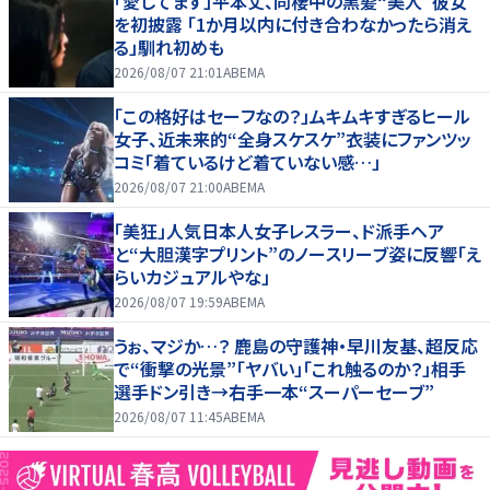
「愛してます」平本丈、同棲中の黒髪“美人”彼女
を初披露 「1か月以内に付き合わなかったら消え
る」馴れ初めも
2026/08/07 21:01
ABEMA
「この格好はセーフなの？」ムキムキすぎるヒール
女子、近未来的“全身スケスケ”衣装にファンツッ
コミ「着ているけど着ていない感…」
2026/08/07 21:00
ABEMA
「美狂」人気日本人女子レスラー、ド派手ヘア
と“大胆漢字プリント”のノースリーブ姿に反響「え
らいカジュアルやな」
2026/08/07 19:59
ABEMA
うぉ、マジか…？ 鹿島の守護神・早川友基、超反応
で“衝撃の光景”「ヤバい」「これ触るのか？」相手
選手ドン引き→右手一本“スーパーセーブ”
2026/08/07 11:45
ABEMA