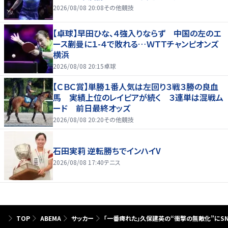
2026/08/08 20:08
その他競技
【卓球】早田ひな、４強入りならず 中国の左のエ
ース蒯曼に１-４で敗れる…ＷＴＴチャンピオンズ
横浜
2026/08/08 20:15
卓球
【ＣＢＣ賞】単勝１番人気は左回り３戦３勝の良血
馬 実績上位のレイピアが続く ３連単は混戦ム
ード 前日最終オッズ
2026/08/08 20:20
その他競技
石田実莉 逆転勝ちでインハイV
2026/08/08 17:40
テニス
TOP
ABEMA
サッカー
「一番痺れた」久保建英の“衝撃の無敵化”にS