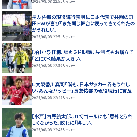
2026/08/08 22:51
サッカー
長友佑都の現役続行表明に日本代表で共闘の町
田ＦＷが喜び「また同じ舞台に戻ってきてくれたの
がうれしい」
2026/08/08 22:51
サッカー
【柏】小泉佳穂、弾丸ミドル弾に先制点もお膳立て
「とにかく結果が大きい」
2026/08/08 22:50
サッカー
Ｃ大阪香川真司「僕も、日本サッカー界もうれし
い。みんなハッピー」長友佑都の現役続行に言及
2026/08/08 22:48
サッカー
【水戸】内野航太郎、J1初ゴールにも「意外とうれ
しくなかった」敗北に「悔しい」
2026/08/08 22:47
サッカー