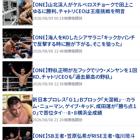
【ONE】山北渓人がケルベロスチョークで田上こ
ゆるに勝利、チャトリCEOは王座挑戦を明言
2026/08/09 00:18
相撲格闘技
【ONE】海人をKOしたシアサラニ「キックかパンチ
で反撃する時に腕が下がる。そこを狙った」
2026/08/08 22:48
相撲格闘技
【ONE】野杁正明が左フックでリウ・メンヤンを１回
KO、チャトリCEOも「過去最高の野杁」
2026/08/08 22:36
相撲格闘技
新日本プロレス「Ｇ１」Ｂブロック「大混戦」…カラ
ム・ニューマン、ゲイブ・キッド、成田蓮が「勝ち点１
０」で首位タイ…８・８横浜全成績
2026/08/08 21:20
相撲格闘技
【ONE】SB王者・笠原弘希がRISE王者・塩川琉斗