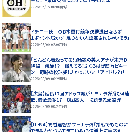
2026/06/15 00:00
野球
イチロー氏 ＯＢ本塁打競争決勝進出ならず
１ポイント届かず「足りない人認定されちゃいそう」
2026/08/09 02:00
野球
「どんどん若返ってる！」話題の美人アナが東京Ｄ
降臨 何歳！？ 鍛えてる！ふくらはぎ筋肉ピキー
ン 奇跡の投球姿に「かっこいい」「アイドル？」「女
神」
2026/08/09 00:29
野球
【広島】延長12回アドゥワ誠がサヨナラ弾浴び４連
敗、借金最多17 ８回高太一に続き先頭被弾
2026/08/09 00:24
野球
【DeNA】筒香嘉智がサヨナラ弾「接戦でもものに
できる力がついてきている」３位浮上に手応え