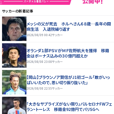
サッカー
の新着記事
メッシの父が死去 ホルヘさん６８歳…長年の闘
病生活 入退院繰り返す
2026/08/09 00:42
サッカー
オランダ１部ＰＳＶがＭＦ佐野航大を獲得 移籍
金はボーナス込みの３０億円超えか
2026/08/08 23:08
サッカー
【岡山】ブラウンノア賢信がJ1初ゴール「敵がいっ
ぱいいたので、思い切り振り抜いた」
2026/08/08 22:55
サッカー
「大きなサプライズがない限り」バルセロナFWフェ
ラン・トーレス 移籍金92億円でパリSGへ