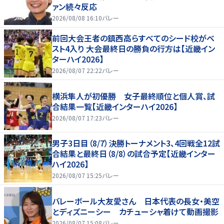
ァン続々反応
2026/08/08 16:10
バレー
前回大会王者の鎮西高らすべてのシード校がベ
スト4入り 大会最終日の勝負の行方は【近畿イン
ターハイ2026】
2026/08/07 22:22
バレー
横浜隼人が初優勝 女子最終順位と個人賞、試
合結果一覧【近畿インターハイ2026】
2026/08/07 17:23
バレー
男子3日目（8/7）決勝トーナメント3、4回戦全12試
合結果と最終日（8/8）の試合予定【近畿インター
ハイ2026】
2026/08/07 15:25
バレー
バレーボール大友愛さん 日本代表の長女・美空
とディズニーシー カチューシャ着けて動画撮影
2026/08/07 15:08
バレー