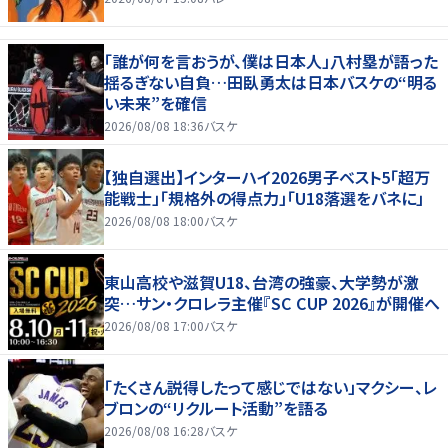
「誰が何を言おうが、僕は日本人」八村塁が語った
揺るぎない自負…田臥勇太は日本バスケの“明る
い未来”を確信
2026/08/08 18:36
バスケ
【独自選出】インターハイ2026男子ベスト5「超万
能戦士」「規格外の得点力」「U18落選をバネに」
2026/08/08 18:00
バスケ
東山高校や滋賀U18、台湾の強豪、大学勢が激
突…サン・クロレラ主催『SC CUP 2026』が開催へ
2026/08/08 17:00
バスケ
「たくさん説得したって感じではない」マクシー、レ
ブロンの“リクルート活動”を語る
2026/08/08 16:28
バスケ