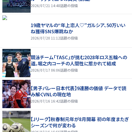
2026/07/21 14:48
話題の投稿
19歳ヤマルの“年上恋人♡”ガルシア、50万いい
ね獲得SNS爆跳ねか
2026/07/20 11:12
話題の投稿
競泳チーム「TASC」が挑む2028年ロス五輪への
道。堀之内コーチの人間性に惹かれて結成
2026/07/17 06:06
話題の投稿
【男子バレー日本代表】9連勝の価値 データで読
み解くVNLの現在地
2026/07/16 16:42
話題の投稿
【Jリーグ】秋春制元年が8月開幕 初の年度またぎ
シーズンで何が変わる
2026/07/15 15:55
話題の投稿