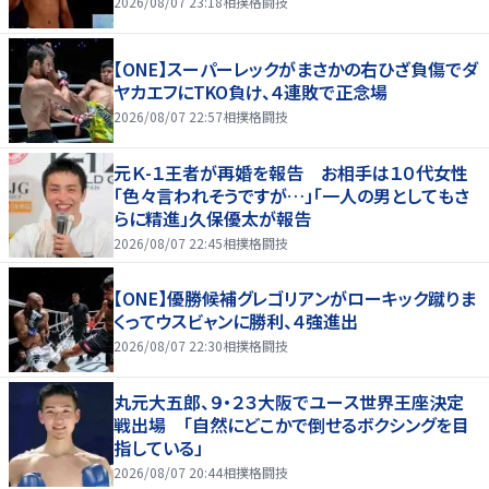
2026/08/07 23:18
相撲格闘技
【ONE】スーパーレックがまさかの右ひざ負傷でダ
ヤカエフにTKO負け、４連敗で正念場
2026/08/07 22:57
相撲格闘技
元Ｋ-１王者が再婚を報告 お相手は１０代女性
「色々言われそうですが…」「一人の男としてもさ
らに精進」久保優太が報告
2026/08/07 22:45
相撲格闘技
【ONE】優勝候補グレゴリアンがローキック蹴りま
くってウスビャンに勝利、４強進出
2026/08/07 22:30
相撲格闘技
丸元大五郎、９・２３大阪でユース世界王座決定
戦出場 「自然にどこかで倒せるボクシングを目
指している」
2026/08/07 20:44
相撲格闘技