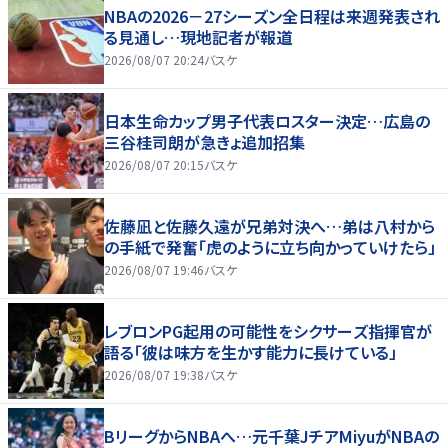
NBAの2026－27シーズン全日程は来週発表され
る見通し…現地記者が報道
2026/08/07 20:24
バスケ
日本生命カップ男子代表ロスター決定…広島の
三谷桂司朗が急きょ追加招集
2026/08/07 20:15
バスケ
佐藤凪と佐藤久遠が兄弟対決へ…弟は八村から
の手紙で発奮「虎のように立ち向かっていけたら」
2026/08/07 19:46
バスケ
レブロンPG起用の可能性をシクサーズ指揮官が
語る「彼は味方を生かす能力に長けている」
2026/08/07 19:38
バスケ
BリーグからNBAへ…元千葉JチアMiyuがNBAの