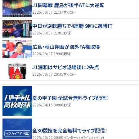
J1開幕戦 鹿島が後半ATに大逆転
2026/08/07 21:37
サッカー
中日が逆転勝ちで4連勝 9回に適時打
2026/08/07 21:01
野球
広島・秋山翔吾が海外FA権取得
2026/08/07 19:00
野球
J1浦和はサビオ退場後に2失点
2026/08/07 20:35
サッカー
夏の甲子園 全試合無料ライブ配信！
2026/04/15 00:00
野球
全30競技を完全無料でライブ配信！
2025/06/22 00:00
インターハイ(インハイ.tv)