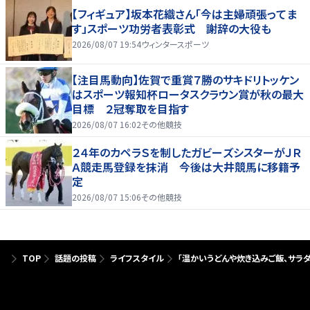
【フィギュア】坂本花織さん「今は主婦頑張ってま
す」スポーツ功労者表彰式 謝辞の大役も
2026/08/07 19:54
ウィンタースポーツ
【注目馬動向】佐賀で重賞７勝のサキドリトッケン
はスポーツ報知杯ロータスクラウン賞が秋の最大
目標 ２冠奪取を目指す
2026/08/07 16:02
その他競技
２４年のカペラＳを制したガビーズシスターがＪＲ
Ａ競走馬登録を抹消 今後は大井競馬に移籍予
定
2026/08/07 15:06
その他競技
TOP
話題の投稿
ライフスタイル
「温かいうどんや炊き込みご飯、サラ