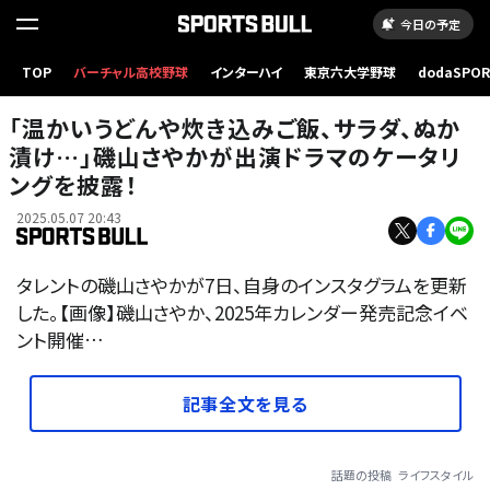
今日の予定
TOP
バーチャル高校野球
インターハイ
東京六大学野球
dodaSPO
（新しいタブ
「温かいうどんや炊き込みご飯、サラダ、ぬか
漬け…」磯山さやかが出演ドラマのケータリ
ングを披露！
2025.05.07 20:43
タレントの磯山さやかが7日、自身のインスタグラムを更新
した。【画像】磯山さやか、2025年カレンダー発売記念イベ
ント開催…
記事全文を見る
話題の投稿
ライフスタイル