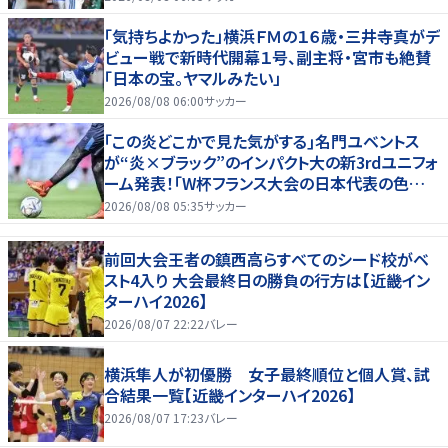
「気持ちよかった」横浜ＦＭの１６歳・三井寺真がデ
ビュー戦で新時代開幕１号、副主将・宮市も絶賛
「日本の宝。ヤマルみたい」
2026/08/08 06:00
サッカー
｢この炎どこかで見た気がする｣名門ユベントス
が“炎×ブラック”のインパクト大の新3rdユニフォ
ーム発表！｢W杯フランス大会の日本代表の色違
いを感じさせる｣
2026/08/08 05:35
サッカー
前回大会王者の鎮西高らすべてのシード校がベ
スト4入り 大会最終日の勝負の行方は【近畿イン
ターハイ2026】
2026/08/07 22:22
バレー
横浜隼人が初優勝 女子最終順位と個人賞、試
合結果一覧【近畿インターハイ2026】
2026/08/07 17:23
バレー