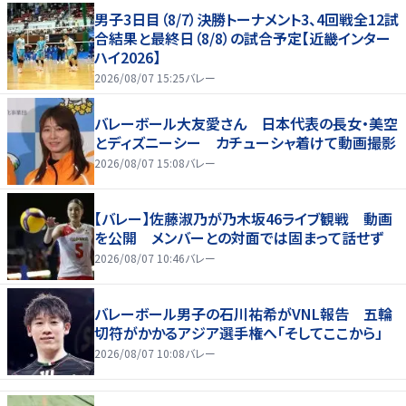
男子3日目（8/7）決勝トーナメント3、4回戦全12試
合結果と最終日（8/8）の試合予定【近畿インター
ハイ2026】
2026/08/07 15:25
バレー
バレーボール大友愛さん 日本代表の長女・美空
とディズニーシー カチューシャ着けて動画撮影
2026/08/07 15:08
バレー
【バレー】佐藤淑乃が乃木坂46ライブ観戦 動画
を公開 メンバーとの対面では固まって話せず
2026/08/07 10:46
バレー
バレーボール男子の石川祐希がVNL報告 五輪
切符がかかるアジア選手権へ「そしてここから」
2026/08/07 10:08
バレー