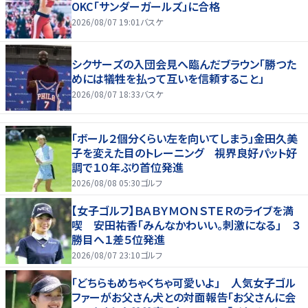
OKC「サンダーガールズ」に合格
2026/08/07 19:01
バスケ
シクサーズの入団会見へ臨んだブラウン「勝つた
めには犠牲を払って互いを信頼すること」
2026/08/07 18:33
バスケ
「ボール２個分くらい左を向いてしまう」金田久美
子を変えた目のトレーニング 視界良好パット好
調で１０年ぶり首位発進
2026/08/08 05:30
ゴルフ
【女子ゴルフ】ＢＡＢＹＭＯＮＳＴＥＲのライブを満
喫 安田祐香「みんなかわいい。刺激になる」 ３
勝目へ１差５位発進
2026/08/07 23:10
ゴルフ
「どちらもめちゃくちゃ可愛いよ」 人気女子ゴル
ファーがお父さん犬との対面報告「お父さんに会