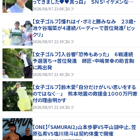
ってきました♥♥真っ白」 ＳＮＳ「イケメンなお
父さん」「白戸家入りするんですか？」
2026/08/07 23:08
ゴルフ
【女子ゴルフ】憧れはイ・ボミと勝みなみ ２３歳・
池ケ谷瑠菜が４連続バーディーで首位発進「ビッ
クリ」
2026/08/07 22:39
ゴルフ
【女子ゴルフ】入谷響「恐怖もあった」 ６戦連続
予選落ち→首位発進 師匠・中嶋常幸の助言胸
に再出発
2026/08/07 21:43
ゴルフ
【女子ゴルフ】鈴木愛「自分だけがいい思いをする
のではなく…」 熊本地震の救援金１０００万円寄
付の理由明かす
2026/08/07 21:34
ゴルフ
【ONE】「SAMURAI2」山本歩夢VS平山諒中止、笠
原弘希VS塩川琉斗は契約体重で開催