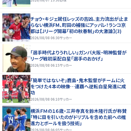
チョウ・キジェ就任レッズの吉凶、主力流出が止ま
らない横浜FM、町田の補強にアッパレ！ランコ京
都は【Jリーグ開幕｢初の秋春制｣の大激論】(3)
2026/08/08 06:30
サッカー
「選手時代よりうれしい」ガンバ大阪・明神監督が
リーグ戦初采配白星「選手のおかげ」
2026/08/08 06:15
サッカー
「簡単ではないぞ」鹿島・鬼木監督がチームに火
をつけた４本の映像…連覇へ逆転白星発進に成
功
2026/08/08 06:10
サッカー
横浜ＦＭの１６歳・三井寺真を鈴木隆行氏が称賛
「特に目を引いたのがドリブルを含めた前への推
進力とボールを扱う技術」
2026/08/08 06:05
サッカー