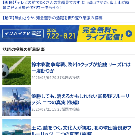
【画像】「テレビの前でたくさんの笑顔見てますよ！」磯山さやか、富士山が綺
麗に見える場所でパワーをもらう！
【動画】磯山さやか、知念選手の活躍を振り返り感激の投稿
話題の投稿
の新着記事
鈴木彩艶争奪戦、欧州4クラブが接触 リーズには
一度断りか
2026/08/04 20:37
話題の投稿
優勝しても、消えるかもしれない――富良野ブルーリ
ッジ、二つの真実（後編）
2026/07/21 15:25
話題の投稿
土に、膝をつく。文化人が挑む、北の球団――富良野ブ
ルーリッジ、二つの真実（前編）