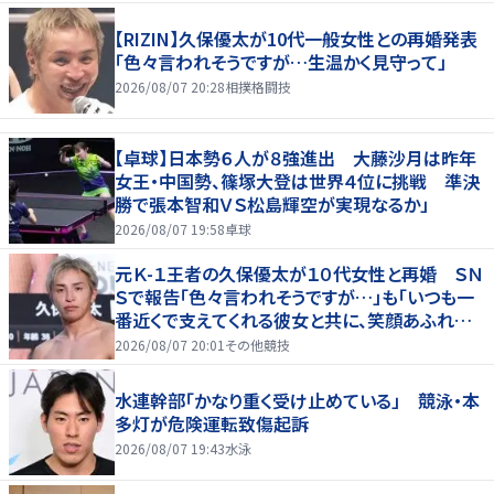
【RIZIN】久保優太が10代一般女性との再婚発表
「色々言われそうですが…生温かく見守って」
2026/08/07 20:28
相撲格闘技
【卓球】日本勢６人が８強進出 大藤沙月は昨年
女王・中国勢、篠塚大登は世界４位に挑戦 準決
勝で張本智和ＶＳ松島輝空が実現なるか」
2026/08/07 19:58
卓球
元Ｋ-１王者の久保優太が１０代女性と再婚 ＳＮ
Ｓで報告「色々言われそうですが…」も「いつも一
番近くで支えてくれる彼女と共に、笑顔あふれる
家庭を築いていきたい」
2026/08/07 20:01
その他競技
水連幹部「かなり重く受け止めている」 競泳・本
多灯が危険運転致傷起訴
2026/08/07 19:43
水泳