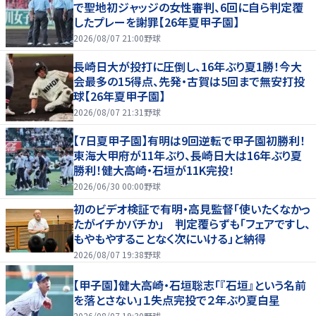
で聖地初ジャッジの女性審判、6回に自ら判定覆
したプレーを謝罪【26年夏甲子園】
2026/08/07 21:00
野球
長崎日大が投打に圧倒し、16年ぶり夏1勝！今大
会最多の15得点、先発・古賀は5回まで無安打投
球【26年夏甲子園】
2026/08/07 21:31
野球
【7日夏甲子園】有明は9回逆転で甲子園初勝利！
東海大甲府が11年ぶり、長崎日大は16年ぶり夏
勝利！健大高崎・石垣が11K完投！
2026/06/30 00:00
野球
初のビデオ検証で有明・高見監督「使いたくなかっ
たがイチかバチか」 判定覆らずも「フェアですし、
もやもやすることなく次にいける」と納得
2026/08/07 19:38
野球
【甲子園】健大高崎・石垣聡志「『石垣』という名前
を落とさない」１失点完投で２年ぶり夏白星
2026/08/07 19:30
野球