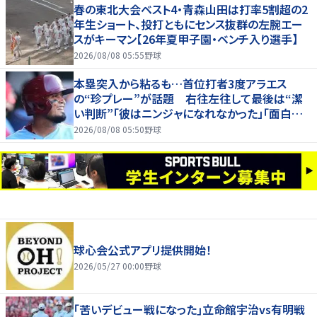
春の東北大会ベスト4・青森山田は打率5割超の2
年生ショート、投打ともにセンス抜群の左腕エー
スがキーマン【26年夏甲子園・ベンチ入り選手】
2026/08/08 05:55
野球
本塁突入から粘るも…首位打者3度アラエス
の“珍プレー”が話題 右往左往して最後は“潔
い判断”「彼はニンジャになれなかった」「面白すぎ
る」
2026/08/08 05:50
野球
球心会公式アプリ提供開始！
2026/05/27 00:00
野球
｢苦いデビュー戦になった｣立命館宇治vs有明戦