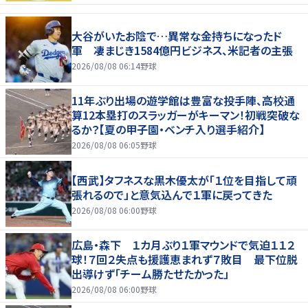
大谷がいたお陰で…異常な金持ちになったド
軍 凄まじき1584億円ビジネス、米記者の主張
2026/08/08 06:14
野球
11年ぶり出場の遊学館は豊富な投手陣、高校通
算12本塁打のスラッガーがキーマン！初戦突破な
るか？【夏の甲子園・ベンチ入り選手紹介】
2026/08/08 06:05
野球
【西武】タフネスな黒木優太が「１位を目指して頑
張れるので」と意気込んで１軍に戻ってきた
2026/08/08 06:00
野球
広島・森下 １カ月ぶり１軍マウンドで気迫１１２
球！７回２失点も援護恵まれず７敗目 最下位脱
出導けず「チーム勝たせたかった」
2026/08/08 06:00
野球