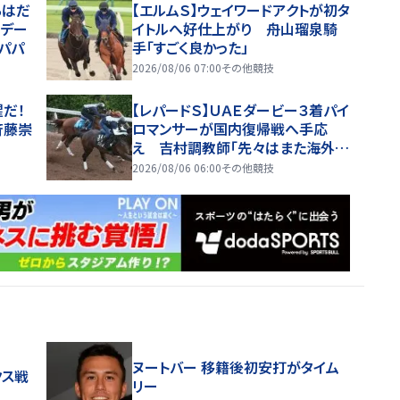
ちはだ
【エルムＳ】ウェイワードアクトが初タ
のデー
イトルへ好仕上がり 舟山瑠泉騎
パパ
手「すごく良かった」
2026/08/06 07:00
その他競技
醒だ！
【レパードＳ】ＵＡＥダービー３着パイ
斉藤崇
ロマンサーが国内復帰戦へ手応
え 吉村調教師「先々はまた海外に
行きたい」
2026/08/06 06:00
その他競技
ヌートバー 移籍後初安打がタイム
クス戦
リー