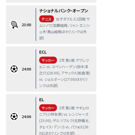
ナショナルバンク・オープン
テニス
女子ダブルス1回戦 サ
23:00
ムソノワ/加藤組戦、リャン エンシ
ュオ/青山組戦ほか(リンクは外
部)
ECL
サッカー
3次 第1戦 デブレツ
ェニ vs. コペンハーゲン(鈴木淳
24:00
之介)(26:00)、アヤックス(板倉滉)
vs. シェルボーン(27:00)ほか(リ
ンクは外部)
EL
サッカー
3次 第1戦 ヤギェロ
ニア(小林友希) vs. レンジャーズ
24:00
(25:00)、ザルツブルク(北野颯太、
チェイス・アンリ) vs. パフォス(26:
00)ほか(リンクは外部)