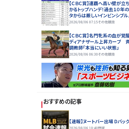
【ＣＢＣ賞】連覇へ高い壁が立
かるトップハンデ！過去１０年
タからは厳しいインビンシブル
2026/08/06 07:15
その他競技
【ＣＢＣ賞】名門牝系の血が覚
ディアナザール上昇カーブ 
調教師「本当にいい状態」
2026/08/06 06:30
その他競技
おすすめの記事
【速報】ヌートバー出場 Dバッ
2026/08/06 10:40
野球