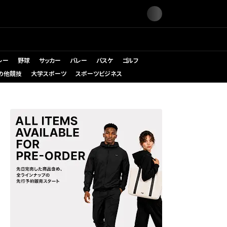
レー
野球
サッカー
バレー
バスケ
ゴルフ
の他競技
大学スポーツ
スポーツビジネス