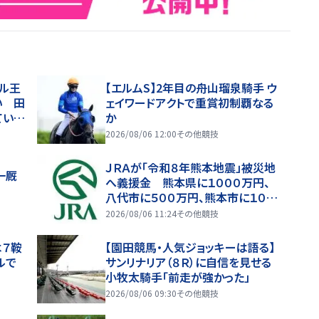
イル王
【エルムS】2年目の舟山瑠泉騎手 ウ
い 田
ェイワードアクトで重賞初制覇なる
ていい
か
2026/08/06 12:00
その他競技
ＪＲＡが「令和８年熊本地震」被災地
一厩
へ義援金 熊本県に１０００万円、
八代市に５００万円、熊本市に１００
万円
2026/08/06 11:24
その他競技
は７鞍
【園田競馬・人気ジョッキーは語る】
ルで
サンリナリア（８Ｒ）に自信を見せる
小牧太騎手「前走が強かった」
2026/08/06 09:30
その他競技