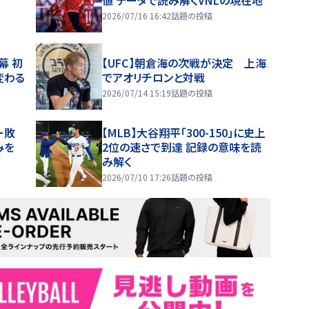
2026/07/16 16:42
話題の投稿
幕 初
【UFC】朝倉海の次戦が決定 上海
変わる
でアオリチロンと対戦
2026/07/14 15:19
話題の投稿
ー敗
【MLB】大谷翔平「300-150」に史上
みを
2位の速さで到達 記録の意味を読
み解く
2026/07/10 17:26
話題の投稿