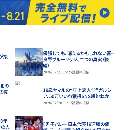
優勝しても、消えるかもしれない――富
が接
良野ブルーリッジ、二つの真実（後
編）
2026/07/21 15:25
話題の投稿
、北の
19歳ヤマルの“年上恋人♡”ガルシ
つの真
ア、50万いいね獲得SNS爆跳ねか
2026/07/20 11:12
話題の投稿
28年
【男子バレー日本代表】9連勝の価
チの人
値 データで読み解くVNLの現在地