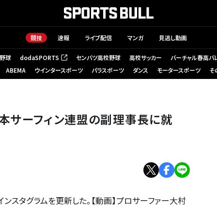
競技
速報
ライブ配信
マンガ
見逃し動画
野球
dodaSPORTS
センバツ高校野球
高校サッカー
バーチャル春高バ
（新しいタブで開く）
ABEMA
ウインタースポーツ
パラスポーツ
ダンス
モータースポーツ
そ
日本サーフィン連盟の副理事長に就
インスタグラムを更新した。【動画】プロサーファー大村