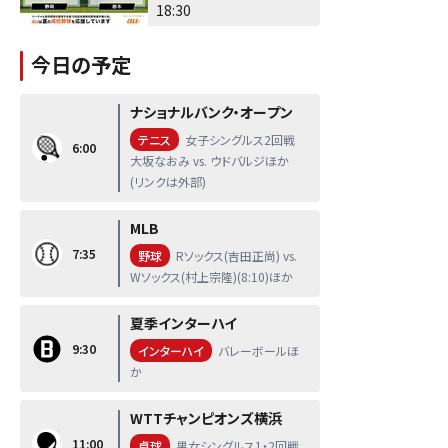
18:30
今日の予定
ナショナルバンク・オープン
テニス
女子シングルス2回戦
6:00
大坂なおみ vs. ウドバルジほか
(リンクは外部)
MLB
7:35
野球
Rソックス(吉田正尚) vs.
Wソックス(村上宗隆)(8:10)ほか
夏季インターハイ
9:30
インターハイ
バレーボールほ
か
WTTチャンピオンズ横浜
11:00
卓球
男女シングルス1・2回戦