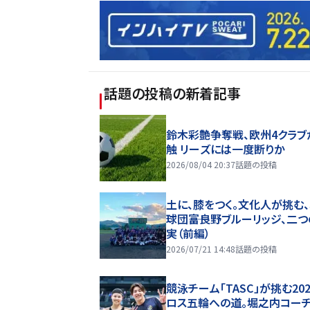
話題の投稿
の新着記事
鈴木彩艶争奪戦、欧州4クラブ
触 リーズには一度断りか
2026/08/04 20:37
話題の投稿
土に、膝をつく。文化人が挑む
球団――富良野ブルーリッジ、二
実（前編）
2026/07/21 14:48
話題の投稿
競泳チーム「TASC」が挑む20
ロス五輪への道。堀之内コー