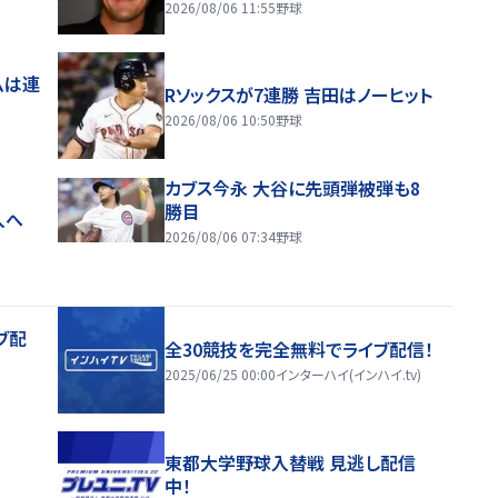
2026/08/06 11:55
野球
ムは連
Rソックスが7連勝 吉田はノーヒット
2026/08/06 10:50
野球
カブス今永 大谷に先頭弾被弾も8
勝目
入へ
2026/08/06 07:34
野球
ブ配
全30競技を完全無料でライブ配信！
2025/06/25 00:00
インターハイ(インハイ.tv)
東都大学野球入替戦 見逃し配信
中！