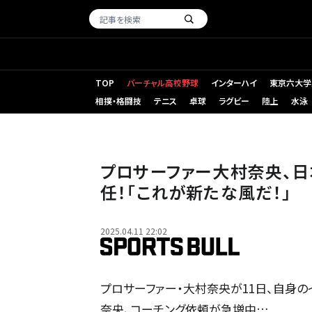
TOP
バーチャル高校野球
インターハイ
東京六大学
相撲・格闘技
テニス
卓球
ラグビー
陸上
水泳
プロサーファー大村奈央、
任！「これが新たな風だ！」
2025.04.11 22:02
プロサーファー・大村奈央が11日、自身の
奈央、コーチング依頼が急増中…