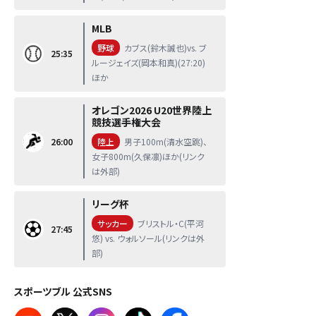
MLB
野球
カブス(鈴木誠也)vs. ブ
25:35
ルージェイズ(岡本和真)(27:20)
ほか
オレゴン2026 U20世界陸上
競技選手権大会
26:00
陸上
男子100m(清水空跳)、
女子800m(久保凛)ほか(リンク
は外部)
リーグ杯
サッカー
ブリストル・C(平河
27:45
悠) vs. ウォルソール(リンクは外
部)
スポーツブル 公式SNS