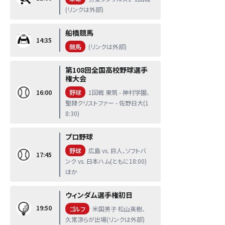
(リンクは外部)
船橋競馬
14:35
競馬
(リンクは外部)
第108回全国高校野球選手
権大会
16:00
野球
1回戦 東筑 - 神村学園、
聖隷クリストファー - 佐野日大(1
8:30)
プロ野球
野球
広島 vs. 巨人、ソフトバ
17:45
ンク vs. 日本ハム(ともに18:00)
ほか
ウィンダム選手権初日
19:50
ゴルフ
米国男子 松山英樹、
久常涼らが出場(リンクは外部)