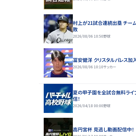
村上が21試合連続出塁 チー
敗
2026/08/06 10:50
野球
冨安健洋 クリスタルパレス加
2026/08/06 10:10
サッカー
夏の甲子園を全試合無料ライ
信！
2026/04/18 00:00
野球
高円宮杯 見逃し動画配信中！