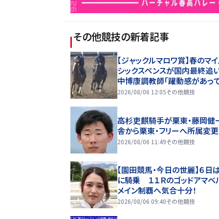
その他競技
の新着記事
【ジャックルマロワ賞】春のマ
シックスペンスが国内最終追
中博康調教師「躍動感があっ
動き」
2026/08/06 12:05
その他競技
高杉吏麒騎手が栗東・藤岡健
舎から栗東・フリーへ所属変更
2026/08/06 11:49
その他競技
【園田競馬・今日の世麗】６日
に騎乗 １１Ｒのゴッドアマベ
メイン制覇へ気合十分！
2026/08/06 09:40
その他競技