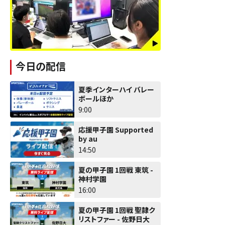
今日の配信
夏季インターハイ バレー
ボールほか
9:00
応援甲子園 Supported
by au
14:50
夏の甲子園 1回戦 東筑 -
神村学園
16:00
夏の甲子園 1回戦 聖隷ク
リストファー - 佐野日大