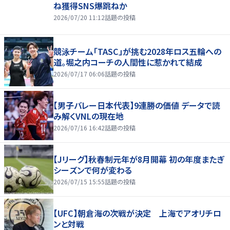
ね獲得SNS爆跳ねか
2026/07/20 11:12
話題の投稿
競泳チーム「TASC」が挑む2028年ロス五輪への
道。堀之内コーチの人間性に惹かれて結成
2026/07/17 06:06
話題の投稿
【男子バレー日本代表】9連勝の価値 データで読
み解くVNLの現在地
2026/07/16 16:42
話題の投稿
【Jリーグ】秋春制元年が8月開幕 初の年度またぎ
シーズンで何が変わる
2026/07/15 15:55
話題の投稿
【UFC】朝倉海の次戦が決定 上海でアオリチロ
ンと対戦