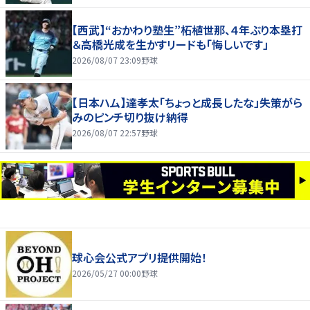
【西武】“おかわり塾生”柘植世那、４年ぶり本塁打
＆高橋光成を生かすリードも「悔しいです」
2026/08/07 23:09
野球
【日本ハム】達孝太「ちょっと成長したな」失策がら
みのピンチ切り抜け納得
2026/08/07 22:57
野球
球心会公式アプリ提供開始！
2026/05/27 00:00
野球