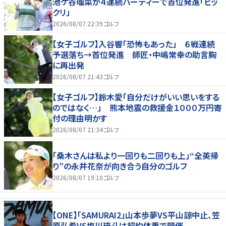
池ケ谷瑠菜が４連続バーディーで首位発進「ビッ
クリ」
2026/08/07 22:39
ゴルフ
【女子ゴルフ】入谷響「恐怖もあった」 ６戦連続
予選落ち→首位発進 師匠・中嶋常幸の助言胸
に再出発
2026/08/07 21:43
ゴルフ
【女子ゴルフ】鈴木愛「自分だけがいい思いをする
のではなく…」 熊本地震の救援金１０００万円寄
付の理由明かす
2026/08/07 21:34
ゴルフ
「桑木さんは私より一回りも二回りも上」“全英帰
り”の永井花奈が向き合う自分のゴルフ
2026/08/07 19:10
ゴルフ
【ONE】「SAMURAI2」山本歩夢VS平山諒中止、笠
原弘希VS塩川琉斗は契約体重で開催