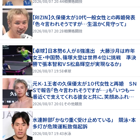
2026/08/07 20:44
相撲格闘技
【RIZIN】久保優太が10代一般女性との再婚発表
「色々言われそうですが…生温かく見守って」
2026/08/07 20:28
相撲格闘技
【卓球】日本勢６人が８強進出 大藤沙月は昨年
女王・中国勢、篠塚大登は世界４位に挑戦 準決
勝で張本智和ＶＳ松島輝空が実現なるか」
2026/08/07 19:58
卓球
元Ｋ-１王者の久保優太が１０代女性と再婚 ＳＮ
Ｓで報告「色々言われそうですが…」も「いつも一
番近くで支えてくれる彼女と共に、笑顔あふれる
家庭を築いていきたい」
2026/08/07 20:01
その他競技
水連幹部「かなり重く受け止めている」 競泳・本
多灯が危険運転致傷起訴
2026/08/07 19:43
水泳