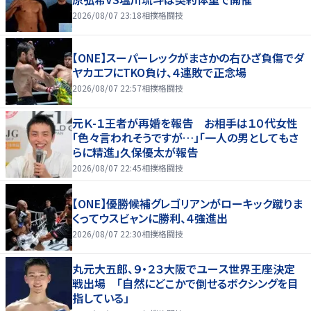
2026/08/07 23:18
相撲格闘技
【ONE】スーパーレックがまさかの右ひざ負傷でダ
ヤカエフにTKO負け、４連敗で正念場
2026/08/07 22:57
相撲格闘技
元Ｋ-１王者が再婚を報告 お相手は１０代女性
「色々言われそうですが…」「一人の男としてもさ
らに精進」久保優太が報告
2026/08/07 22:45
相撲格闘技
【ONE】優勝候補グレゴリアンがローキック蹴りま
くってウスビャンに勝利、４強進出
2026/08/07 22:30
相撲格闘技
丸元大五郎、９・２３大阪でユース世界王座決定
戦出場 「自然にどこかで倒せるボクシングを目
指している」