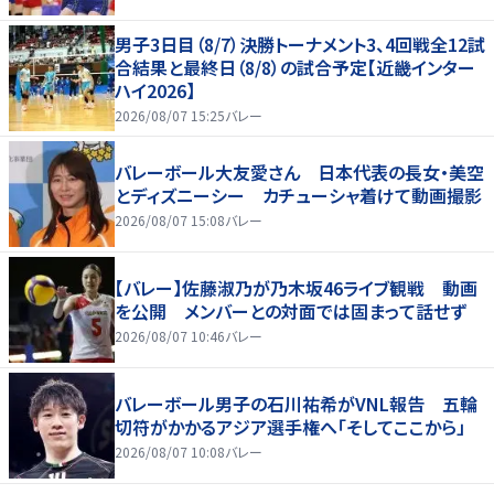
男子3日目（8/7）決勝トーナメント3、4回戦全12試
合結果と最終日（8/8）の試合予定【近畿インター
ハイ2026】
2026/08/07 15:25
バレー
バレーボール大友愛さん 日本代表の長女・美空
とディズニーシー カチューシャ着けて動画撮影
2026/08/07 15:08
バレー
【バレー】佐藤淑乃が乃木坂46ライブ観戦 動画
を公開 メンバーとの対面では固まって話せず
2026/08/07 10:46
バレー
バレーボール男子の石川祐希がVNL報告 五輪
切符がかかるアジア選手権へ「そしてここから」
2026/08/07 10:08
バレー