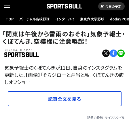
今日の予定
TOP
バーチャル高校野球
インターハイ
東京六大学野球
dodaSPO
（新しいタブ
「関東は午後から雷雨のおそれ」気象予報士・
くぼてんき、空模様に注意喚起！
2025.04.10 23:27
気象予報士のくぼてんきが11日、自身のインスタグラムを
更新した。【画像】「そらジローと弁当と私」くぼてんきの癒
しオフショ…
記事全文を見る
話題の投稿
ライフスタイル