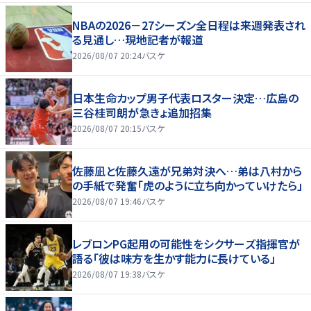
NBAの2026－27シーズン全日程は来週発表され
る見通し…現地記者が報道
2026/08/07 20:24
バスケ
日本生命カップ男子代表ロスター決定…広島の
三谷桂司朗が急きょ追加招集
2026/08/07 20:15
バスケ
佐藤凪と佐藤久遠が兄弟対決へ…弟は八村から
の手紙で発奮「虎のように立ち向かっていけたら」
2026/08/07 19:46
バスケ
レブロンPG起用の可能性をシクサーズ指揮官が
語る「彼は味方を生かす能力に長けている」
2026/08/07 19:38
バスケ