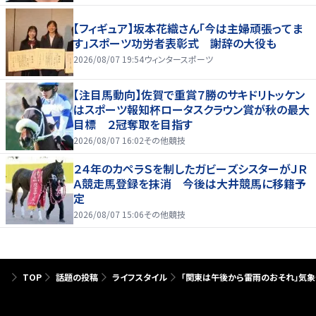
【フィギュア】坂本花織さん「今は主婦頑張ってま
す」スポーツ功労者表彰式 謝辞の大役も
2026/08/07 19:54
ウィンタースポーツ
【注目馬動向】佐賀で重賞７勝のサキドリトッケン
はスポーツ報知杯ロータスクラウン賞が秋の最大
目標 ２冠奪取を目指す
2026/08/07 16:02
その他競技
２４年のカペラＳを制したガビーズシスターがＪＲ
Ａ競走馬登録を抹消 今後は大井競馬に移籍予
定
2026/08/07 15:06
その他競技
TOP
話題の投稿
ライフスタイル
「関東は午後から雷雨のおそれ」気象