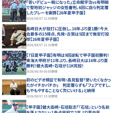
｢苦いデビュー戦になった｣立命館宇治vs有明戦
で聖地初ジャッジの女性審判、6回に自ら判定覆
したプレーを謝罪【26年夏甲子園】
2026/08/07 21:00
野球
長崎日大が投打に圧倒し、16年ぶり夏1勝！今大
会最多の15得点、先発・古賀は5回まで無安打投
球【26年夏甲子園】
2026/08/07 21:31
野球
【7日夏甲子園】有明は9回逆転で甲子園初勝利！
東海大甲府が11年ぶり、長崎日大は16年ぶり夏
勝利！健大高崎・石垣が11K完投！
2026/06/30 00:00
野球
初のビデオ検証で有明・高見監督「使いたくなかっ
たがイチかバチか」 判定覆らずも「フェアですし、
もやもやすることなく次にいける」と納得
2026/08/07 19:38
野球
【甲子園】健大高崎・石垣聡志「『石垣』という名前
を落とさない」１失点完投で２年ぶり夏白星