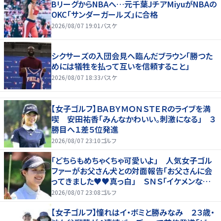
BリーグからNBAへ…元千葉JチアMiyuがNBAの
OKC「サンダーガールズ」に合格
2026/08/07 19:01
バスケ
シクサーズの入団会見へ臨んだブラウン「勝つた
めには犠牲を払って互いを信頼すること」
2026/08/07 18:33
バスケ
【女子ゴルフ】ＢＡＢＹＭＯＮＳＴＥＲのライブを満
喫 安田祐香「みんなかわいい。刺激になる」 ３
勝目へ１差５位発進
2026/08/07 23:10
ゴルフ
「どちらもめちゃくちゃ可愛いよ」 人気女子ゴル
ファーがお父さん犬との対面報告「お父さんに会
ってきました♥♥真っ白」 ＳＮＳ「イケメンなお
父さん」「白戸家入りするんですか？」
2026/08/07 23:08
ゴルフ
【女子ゴルフ】憧れはイ・ボミと勝みなみ ２３歳・