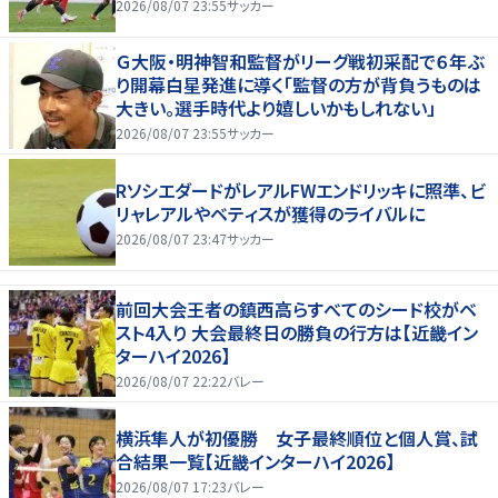
2026/08/07 23:55
サッカー
Ｇ大阪・明神智和監督がリーグ戦初采配で６年ぶ
り開幕白星発進に導く「監督の方が背負うものは
大きい。選手時代より嬉しいかもしれない」
2026/08/07 23:55
サッカー
RソシエダードがレアルFWエンドリッキに照準、ビ
リャレアルやベティスが獲得のライバルに
2026/08/07 23:47
サッカー
前回大会王者の鎮西高らすべてのシード校がベ
スト4入り 大会最終日の勝負の行方は【近畿イン
ターハイ2026】
2026/08/07 22:22
バレー
横浜隼人が初優勝 女子最終順位と個人賞、試
合結果一覧【近畿インターハイ2026】
2026/08/07 17:23
バレー