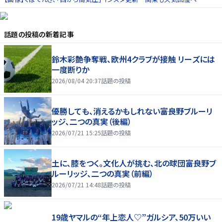
話題の投稿
の新着記事
鈴木彩艶争奪戦、欧州4クラブが接触 リーズには
一度断りか
2026/08/04 20:37
話題の投稿
優勝しても、消えるかもしれない――富良野ブルーリ
ッジ、二つの真実（後編）
2026/07/21 15:25
話題の投稿
土に、膝をつく。文化人が挑む、北の球団――富良野ブ
ルーリッジ、二つの真実（前編）
2026/07/21 14:48
話題の投稿
19歳ヤマルの“年上恋人♡”ガルシア、50万いい