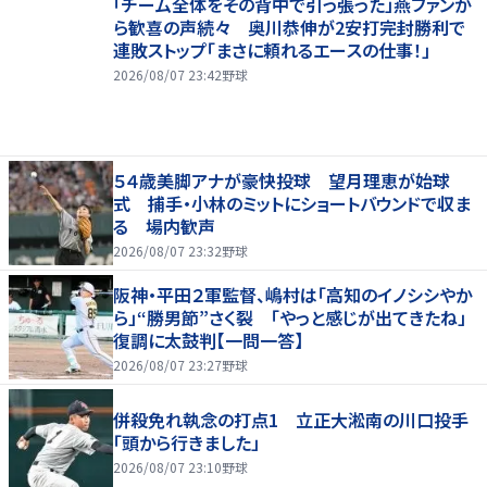
「チーム全体をその背中で引っ張った」燕ファンか
ら歓喜の声続々 奥川恭伸が2安打完封勝利で
連敗ストップ「まさに頼れるエースの仕事！」
2026/08/07 23:42
野球
５４歳美脚アナが豪快投球 望月理恵が始球
式 捕手・小林のミットにショートバウンドで収ま
る 場内歓声
2026/08/07 23:32
野球
阪神・平田２軍監督、嶋村は「高知のイノシシやか
ら」“勝男節”さく裂 「やっと感じが出てきたね」
復調に太鼓判【一問一答】
2026/08/07 23:27
野球
併殺免れ執念の打点1 立正大淞南の川口投手
「頭から行きました」
2026/08/07 23:10
野球