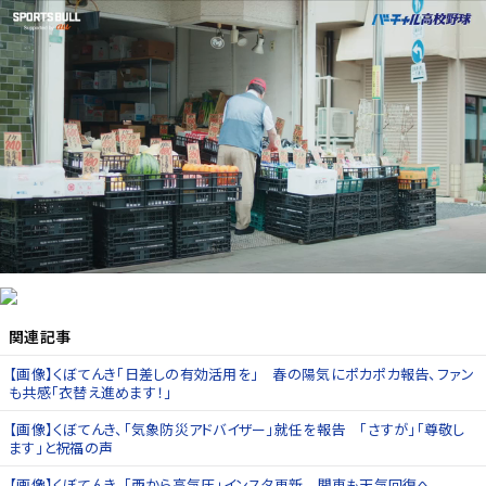
関連記事
【画像】くぼてんき「日差しの有効活用を」 春の陽気にポカポカ報告、ファン
も共感「衣替え進めます！」
【画像】くぼてんき、「気象防災アドバイザー」就任を報告 「さすが」「尊敬し
ます」と祝福の声
【画像】くぼてんき、「西から高気圧」インスタ更新 関東も天気回復へ