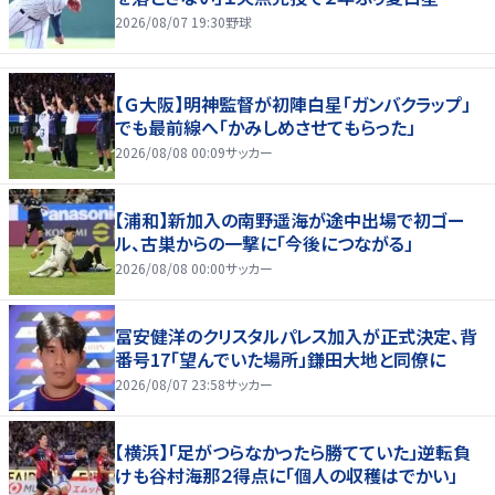
2026/08/07 19:30
野球
【Ｇ大阪】明神監督が初陣白星「ガンバクラップ」
でも最前線へ「かみしめさせてもらった」
2026/08/08 00:09
サッカー
【浦和】新加入の南野遥海が途中出場で初ゴー
ル、古巣からの一撃に「今後につながる」
2026/08/08 00:00
サッカー
冨安健洋のクリスタルパレス加入が正式決定、背
番号17「望んでいた場所」鎌田大地と同僚に
2026/08/07 23:58
サッカー
【横浜】「足がつらなかったら勝てていた」逆転負
けも谷村海那２得点に「個人の収穫はでかい」