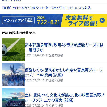
【画像】上田竜也が"兄貴"とのご飯で『冷や汗出てきた』ミスを報告
話題の投稿
の新着記事
鈴木彩艶争奪戦、欧州4クラブが接触 リーズには
一度断りか
2026/08/04 20:37
話題の投稿
優勝しても、消えるかもしれない――富良野ブルーリ
ッジ、二つの真実（後編）
2026/07/21 15:25
話題の投稿
土に、膝をつく。文化人が挑む、北の球団――富良野ブ
ルーリッジ、二つの真実（前編）
2026/07/21 14:48
話題の投稿