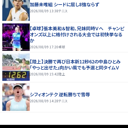
加藤未唯組 シードに屈し8強ならず
2026/08/09 13:38
テニス
【卓球】張本美和＆智和、兄妹同時Ｖへ チャンピ
オンズ以上に格付けされる大会では初快挙なる
か
2026/08/09 17:20
卓球
【陸上】決勝で再び日本新12秒62の中島ひとみ
「やっと出せた」向かい風でも予選と同タイムＶ
2026/08/09 15:42
陸上
シフィオンテク 逆転勝ちで雪辱
2026/08/09 14:28
テニス