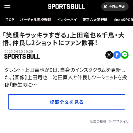
今日の予定
TOP
バーチャル高校野球
インターハイ
東京六大学野球
dodaSPO
（新しいタブ
「笑顔キラッキラすぎる」上田竜也＆千鳥・大
悟、仲良し2ショットにファン歓喜！
2025.04.10 10:20
タレント・上田竜也が9日、自身のインスタグラムを更新し
た。【画像】上田竜也 池田直人と仲良しツーショットを投
稿「野生のに…
記事全文を見る
話題の投稿
ライフスタイル