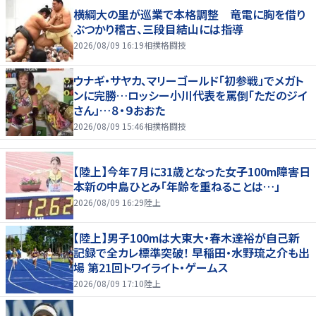
横綱大の里が巡業で本格調整 竜電に胸を借り
ぶつかり稽古、三段目結山には指導
2026/08/09 16:19
相撲格闘技
ウナギ・サヤカ、マリーゴールド「初参戦」でメガト
ンに完勝…ロッシー小川代表を罵倒「ただのジイ
さん」…８・９おおた
2026/08/09 15:46
相撲格闘技
【陸上】今年７月に31歳となった女子100m障害日
本新の中島ひとみ「年齢を重ねることは…」
2026/08/09 16:29
陸上
【陸上】男子100mは大東大・春木達裕が自己新
記録で全カレ標準突破！ 早稲田・水野琉之介も出
場 第21回トワイライト・ゲームス
2026/08/09 17:10
陸上