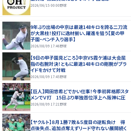
2026/06/15 00:00
野球
9年ぶり出場の中京は最速148キロを誇る二刀流
が大黒柱！投打に逸材揃い、躍進を狙う【夏の甲
子園・ベンチ入り選手】
2026/08/09 17:46
野球
【9日の甲子園見どころ】中京VS霞ケ浦は大会屈
指の右腕対決！ともに最速148キロの剛腕がプラ
イドをかけて対戦
2026/08/09 17:45
野球
【巨人】岡田悠希どでかい仕事！今季初昇格即スタ
メンでＶ打 15日ぶり単独首位浮上へ阪神に圧
2026/08/09 17:21
野球
【ヤクルト】８月１勝７敗＆５度目の逆転負け 得
点後失点、追加点奪えずリード守れない展開続く