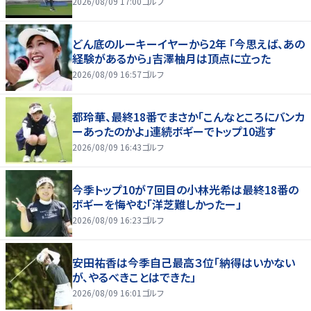
2026/08/09 17:00
ゴルフ
どん底のルーキーイヤーから2年 「今思えば、あの
経験があるから」吉澤柚月は頂点に立った
2026/08/09 16:57
ゴルフ
都玲華、最終18番でまさか「こんなところにバンカ
ーあったのかよ」連続ボギーでトップ10逃す
2026/08/09 16:43
ゴルフ
今季トップ10が７回目の小林光希は最終18番の
ボギーを悔やむ「洋芝難しかったー」
2026/08/09 16:23
ゴルフ
安田祐香は今季自己最高３位「納得はいかない
が、やるべきことはできた」
2026/08/09 16:01
ゴルフ