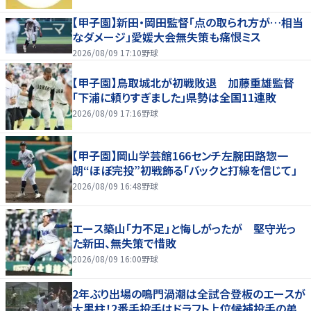
【甲子園】新田・岡田監督「点の取られ方が…相当
なダメージ」愛媛大会無失策も痛恨ミス
2026/08/09 17:10
野球
【甲子園】鳥取城北が初戦敗退 加藤重雄監督
「下浦に頼りすぎました」県勢は全国11連敗
2026/08/09 17:16
野球
【甲子園】岡山学芸館166センチ左腕田路惣一
朗“ほぼ完投”初戦飾る「バックと打線を信じて」
2026/08/09 16:48
野球
エース築山「力不足」と悔しがったが 堅守光っ
た新田、無失策で惜敗
2026/08/09 16:00
野球
2年ぶり出場の鳴門渦潮は全試合登板のエースが
大黒柱！2番手投手はドラフト上位候補投手の弟