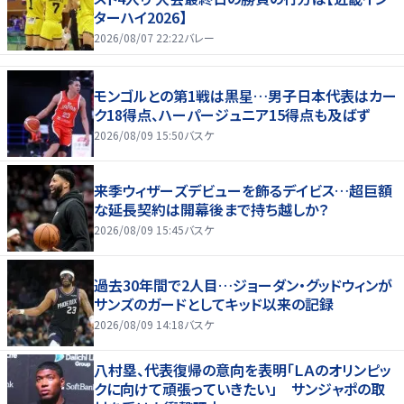
ターハイ2026】
2026/08/07 22:22
バレー
モンゴルとの第1戦は黒星…男子日本代表はカー
ク18得点、ハーパージュニア15得点も及ばず
2026/08/09 15:50
バスケ
来季ウィザーズデビューを飾るデイビス…超巨額
な延長契約は開幕後まで持ち越しか？
2026/08/09 15:45
バスケ
過去30年間で2人目…ジョーダン・グッドウィンが
サンズのガードとしてキッド以来の記録
2026/08/09 14:18
バスケ
八村塁、代表復帰の意向を表明「ＬＡのオリンピッ
クに向けて頑張っていきたい」 サンジャポの取