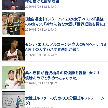
材を受けた衝撃理由
2026/08/09 12:15
バスケ
【独自選出】インターハイ2026女子ベスト5「最強
の6thマン」「冷静沈着な大器」「世界経験を糧に」
2026/08/09 11:41
バスケ
モンテ・エリス、アルコーン州立大のGMへ…元NB
A選手の大学バスケ界進出が続く
2026/08/09 09:34
バスケ
桑木志帆が吉沢柚月の初優勝を祝福「ゆづづ
優勝おめでとう。かっこよかった」
2026/08/09 17:08
ゴルフ
女性ゴルファーのための10分間ゴルフトレーニン
グ！