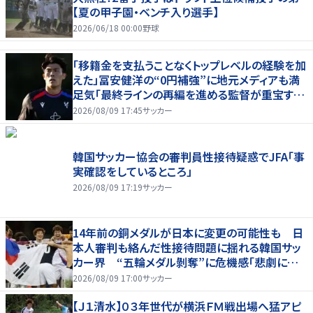
【夏の甲子園・ベンチ入り選手】
2026/06/18 00:00
野球
「移籍金を支払うことなくトップレベルの経験を加
えた」冨安健洋の“0円補強”に地元メディアも満
足気「最終ラインの再編を進める監督が重宝する
柔軟性を備えている」
2026/08/09 17:45
サッカー
韓国サッカー協会の審判員性接待疑惑でJFA「事
実確認をしているところ」
2026/08/09 17:19
サッカー
14年前の銅メダルが日本に変更の可能性も 日
本人審判も絡んだ性接待問題に揺れる韓国サッ
カー界 “五輪メダル剝奪”に危機感「悲劇に見
舞われる」
2026/08/09 17:00
サッカー
【Ｊ１清水】０３年世代が横浜ＦＭ戦出場へ猛アピ