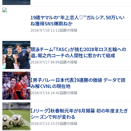
19歳ヤマルの“年上恋人♡”ガルシア、50万いい
ね獲得SNS爆跳ねか
2026/07/20 11:12
話題の投稿
競泳チーム「TASC」が挑む2028年ロス五輪への
道。堀之内コーチの人間性に惹かれて結成
2026/07/17 06:06
話題の投稿
【男子バレー日本代表】9連勝の価値 データで読
み解くVNLの現在地
2026/07/16 16:42
話題の投稿
【Jリーグ】秋春制元年が8月開幕 初の年度またぎ
シーズンで何が変わる
2026/07/15 15:55
話題の投稿