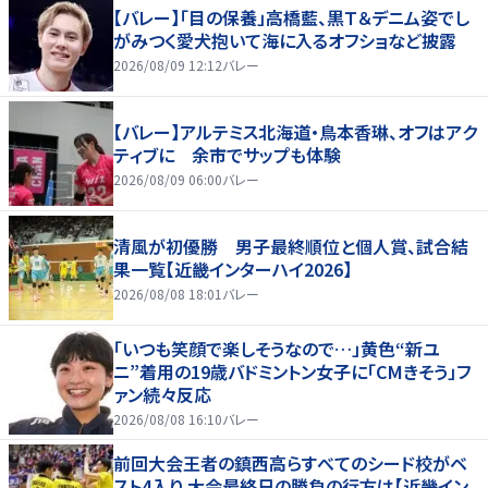
【バレー】「目の保養」高橋藍、黒Ｔ＆デニム姿でし
がみつく愛犬抱いて海に入るオフショなど披露
2026/08/09 12:12
バレー
【バレー】アルテミス北海道・鳥本香琳、オフはアク
ティブに 余市でサップも体験
2026/08/09 06:00
バレー
清風が初優勝 男子最終順位と個人賞、試合結
果一覧【近畿インターハイ2026】
2026/08/08 18:01
バレー
「いつも笑顔で楽しそうなので…」黄色“新ユ
ニ”着用の19歳バドミントン女子に「CMきそう」フ
ァン続々反応
2026/08/08 16:10
バレー
前回大会王者の鎮西高らすべてのシード校がベ
スト4入り 大会最終日の勝負の行方は【近畿イン