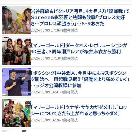
岩谷麻優＆ビクトリア弓月、４か月ぶり「復帰戦」で
Ｓａｒｅｅｅ＆彩羽匠と熱闘も敗戦「プロレス大好
き…プロレス頑張ろう」…８・９おおた
2026/08/09 17:36
相撲格闘技
【マリーゴールド】ダークネス・レボリューションが
3D王者、３周年瀬戸レアが桜井麻衣から勝利
2026/08/09 17:10
相撲格闘技
【ボクシング】中谷潤人、今月中にもマスボクシン
グ開始へ 再起戦見据え「感覚をより高めていく」
…ラジオ公開収録に参加
2026/08/09 16:41
相撲格闘技
【マリーゴールド】ウナギ・サヤカがダメ出し「ロッ
シーについてきたら上がれると思っちゃダメ」
2026/08/09 16:26
相撲格闘技