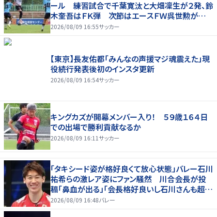
ール 練習試合で千葉寛汰と大畑凜生が２発、鈴
木奎吾はＦＫ弾 次節はエースＦＷ呉世勲が出
場停止
2026/08/09 16:55
サッカー
【東京】長友佑都「みんなの声援マジ魂震えた」現
役続行発表後初のインスタ更新
2026/08/09 16:54
サッカー
キングカズが開幕メンバー入り！ ５９歳１６４日
での出場で勝利貢献なるか
2026/08/09 16:11
サッカー
「タキシード姿が格好良くて放心状態」バレー石川
祐希らの激レア姿にファン騒然 川合会長が投
稿「鼻血が出る」「会長格好良いし石川さんも超格
好いい」
2026/08/09 16:48
バレー