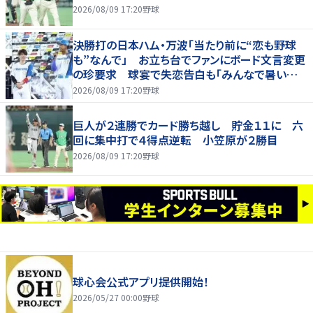
2026/08/09 17:20
野球
決勝打の日本ハム・万波「当たり前に“恋も野球
も”なんで」 お立ち台でファンにボード文言変更
の珍要求 球宴で失恋告白も「みんなで暑い夏
にしましょう！」
2026/08/09 17:20
野球
巨人が２連勝でカード勝ち越し 貯金１１に 六
回に集中打で４得点逆転 小笠原が２勝目
2026/08/09 17:20
野球
球心会公式アプリ提供開始！
2026/05/27 00:00
野球