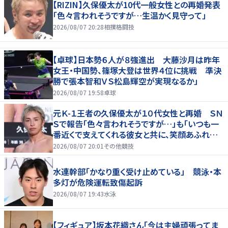
【RIZIN】久保優太が10代一般女性との再婚発表
「色々言われそうですが…生温かく見守って」
2026/08/07 20:28
相撲格闘技
【卓球】日本勢６人が８強進出 大藤沙月は昨年
女王・中国勢、篠塚大登は世界４位に挑戦 準決
勝で張本智和ＶＳ松島輝空が実現なるか」
2026/08/07 19:58
卓球
元Ｋ-１王者の久保優太が１０代女性と再婚 ＳＮ
Ｓで報告「色々言われそうですが…」も「いつも一
番近くで支えてくれる彼女と共に、笑顔あふれる
家庭を築いていきたい」
2026/08/07 20:01
その他競技
水連幹部「かなり重く受け止めている」 競泳・本
多灯が危険運転致傷起訴
2026/08/07 19:43
水泳
【フィギュア】坂本花織さん「今は主婦頑張ってま