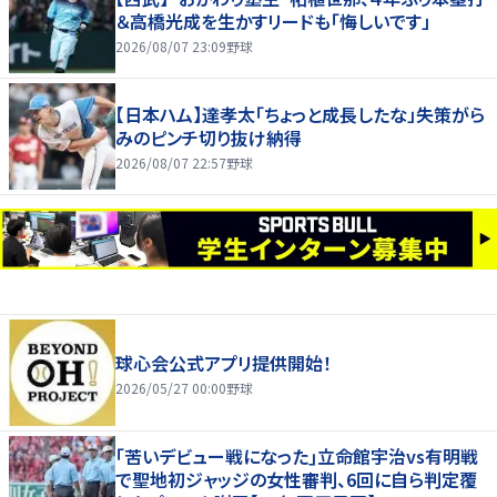
＆高橋光成を生かすリードも「悔しいです」
2026/08/07 23:09
野球
【日本ハム】達孝太「ちょっと成長したな」失策がら
みのピンチ切り抜け納得
2026/08/07 22:57
野球
球心会公式アプリ提供開始！
2026/05/27 00:00
野球
｢苦いデビュー戦になった｣立命館宇治vs有明戦
で聖地初ジャッジの女性審判、6回に自ら判定覆