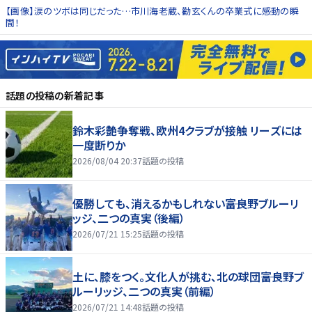
【画像】涙のツボは同じだった…市川海老蔵、勸玄くんの卒業式に感動の瞬
間！
話題の投稿
の新着記事
鈴木彩艶争奪戦、欧州4クラブが接触 リーズには
一度断りか
2026/08/04 20:37
話題の投稿
優勝しても、消えるかもしれない――富良野ブルーリ
ッジ、二つの真実（後編）
2026/07/21 15:25
話題の投稿
土に、膝をつく。文化人が挑む、北の球団――富良野ブ
ルーリッジ、二つの真実（前編）
2026/07/21 14:48
話題の投稿