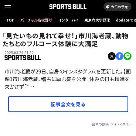
今日の予定
TOP
バーチャル高校野球
インターハイ
東京六大学野球
dodaSPO
（新しいタブ
「見たいもの見れて幸せ！」市川海老蔵、動物
たちとのフルコース体験に大満足
2025.03.29 21:52
市川海老蔵が29日、自身のインスタグラムを更新した。【画
像】市川海老蔵、稽古に励む姿を公開！休みの日も精進を
欠かさず「*…
記事全文を見る
話題の投稿
ライフスタイル