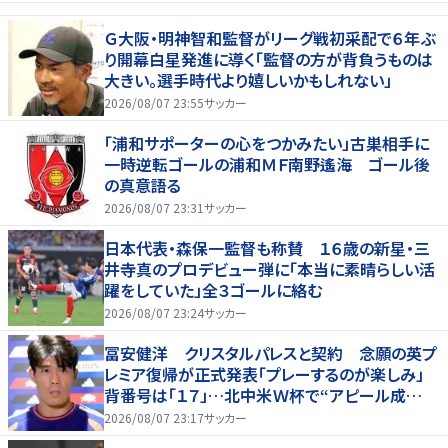
Ｇ大阪・明神智和監督がリーグ戦初采配で６年ぶ
り開幕白星発進に導く「監督の方が背負うものは
大きい。選手時代より嬉しいかもしれない」
2026/08/07 23:55
サッカー
「浦和サポーターの心をつかみたい」古巣相手に
一時逆転ゴールの浦和ＭＦ南野遙海 ゴール後
の真意語る
2026/08/07 23:31
サッカー
日本代表・森保一監督も称賛 １６歳の新星・三
井寺真のプロデビュー弾に「本当に素晴らしい活
躍をしていた」全３ゴールに絡む
2026/08/07 23:24
サッカー
冨安健洋 クリスタルパレスと契約 念願の英プ
レミア復帰が正式発表「プレーするのが楽しみ」
背番号は「１７」…北中米Ｗ杯で“アピール成
功”鎌田大地と同僚に
2026/08/07 23:17
サッカー