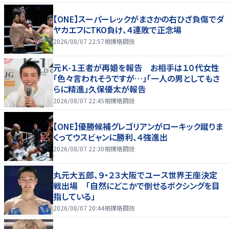
【ONE】スーパーレックがまさかの右ひざ負傷でダ
ヤカエフにTKO負け、４連敗で正念場
2026/08/07 22:57
相撲格闘技
元Ｋ-１王者が再婚を報告 お相手は１０代女性
「色々言われそうですが…」「一人の男としてもさ
らに精進」久保優太が報告
2026/08/07 22:45
相撲格闘技
【ONE】優勝候補グレゴリアンがローキック蹴りま
くってウスビャンに勝利、４強進出
2026/08/07 22:30
相撲格闘技
丸元大五郎、９・２３大阪でユース世界王座決定
戦出場 「自然にどこかで倒せるボクシングを目
指している」
2026/08/07 20:44
相撲格闘技