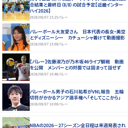
合結果と最終日（8/8）の試合予定【近畿インター
ハイ2026】
2026/08/07 15:25
バレー
バレーボール大友愛さん 日本代表の長女・美空
とディズニーシー カチューシャ着けて動画撮影
2026/08/07 15:08
バレー
【バレー】佐藤淑乃が乃木坂46ライブ観戦 動画
を公開 メンバーとの対面では固まって話せず
2026/08/07 10:46
バレー
バレーボール男子の石川祐希がVNL報告 五輪
切符がかかるアジア選手権へ「そしてここから」
2026/08/07 10:08
バレー
NBAの2026－27シーズン全日程は来週発表され