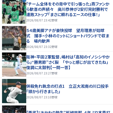
「チーム全体をその背中で引っ張った」燕ファンか
ら歓喜の声続々 奥川恭伸が2安打完封勝利で
連敗ストップ「まさに頼れるエースの仕事！」
2026/08/07 23:42
野球
５４歳美脚アナが豪快投球 望月理恵が始球
式 捕手・小林のミットにショートバウンドで収ま
る 場内歓声
2026/08/07 23:32
野球
阪神・平田２軍監督、嶋村は「高知のイノシシやか
ら」“勝男節”さく裂 「やっと感じが出てきたね」
復調に太鼓判【一問一答】
2026/08/07 23:27
野球
併殺免れ執念の打点1 立正大淞南の川口投手
「頭から行きました」
2026/08/07 23:10
野球
【西武】“おかわり塾生”柘植世那、４年ぶり本塁打