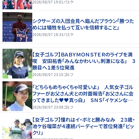
2026/08/07 19:01
バスケ
シクサーズの入団会見へ臨んだブラウン「勝つた
めには犠牲を払って互いを信頼すること」
2026/08/07 18:33
バスケ
【女子ゴルフ】ＢＡＢＹＭＯＮＳＴＥＲのライブを満
喫 安田祐香「みんなかわいい。刺激になる」 ３
勝目へ１差５位発進
2026/08/07 23:10
ゴルフ
「どちらもめちゃくちゃ可愛いよ」 人気女子ゴル
ファーがお父さん犬との対面報告「お父さんに会
ってきました♥♥真っ白」 ＳＮＳ「イケメンなお
父さん」「白戸家入りするんですか？」
2026/08/07 23:08
ゴルフ
【女子ゴルフ】憧れはイ・ボミと勝みなみ ２３歳・
池ケ谷瑠菜が４連続バーディーで首位発進「ビッ
クリ」