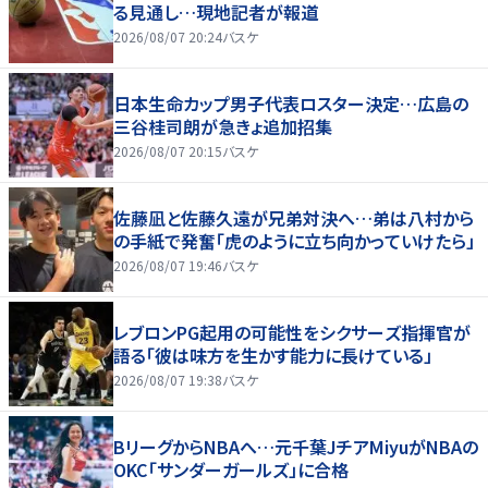
る見通し…現地記者が報道
2026/08/07 20:24
バスケ
日本生命カップ男子代表ロスター決定…広島の
三谷桂司朗が急きょ追加招集
2026/08/07 20:15
バスケ
佐藤凪と佐藤久遠が兄弟対決へ…弟は八村から
の手紙で発奮「虎のように立ち向かっていけたら」
2026/08/07 19:46
バスケ
レブロンPG起用の可能性をシクサーズ指揮官が
語る「彼は味方を生かす能力に長けている」
2026/08/07 19:38
バスケ
BリーグからNBAへ…元千葉JチアMiyuがNBAの
OKC「サンダーガールズ」に合格