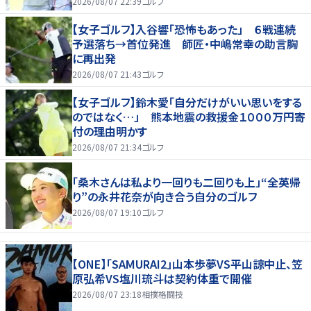
2026/08/07 22:39
ゴルフ
【女子ゴルフ】入谷響「恐怖もあった」 ６戦連続
予選落ち→首位発進 師匠・中嶋常幸の助言胸
に再出発
2026/08/07 21:43
ゴルフ
【女子ゴルフ】鈴木愛「自分だけがいい思いをする
のではなく…」 熊本地震の救援金１０００万円寄
付の理由明かす
2026/08/07 21:34
ゴルフ
「桑木さんは私より一回りも二回りも上」“全英帰
り”の永井花奈が向き合う自分のゴルフ
2026/08/07 19:10
ゴルフ
【ONE】「SAMURAI2」山本歩夢VS平山諒中止、笠
原弘希VS塩川琉斗は契約体重で開催
2026/08/07 23:18
相撲格闘技