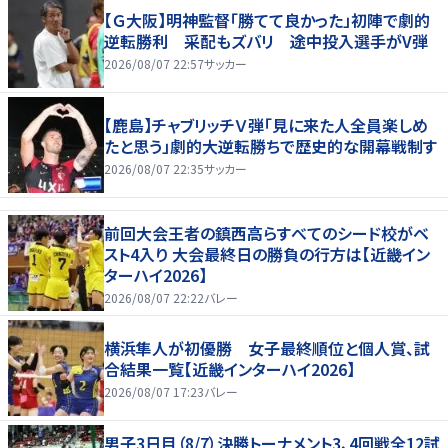
【Ｇ大阪】明神監督「勝てて良かった」初陣で劇的
逆転勝利 采配もズバリ 途中投入選手がV弾
2026/08/07 22:57
サッカー
【鹿島】チャブリッチＶ弾「見に来た人全員楽しめ
たと思う」劇的大逆転勝ちで歴史的な開幕戦制す
2026/08/07 22:35
サッカー
前回大会王者の鎮西高らすべてのシード校がベ
スト4入り 大会最終日の勝負の行方は【近畿イン
ターハイ2026】
2026/08/07 22:22
バレー
横浜隼人が初優勝 女子最終順位と個人賞、試
合結果一覧【近畿インターハイ2026】
2026/08/07 17:23
バレー
男子3日目（8/7）決勝トーナメント3、4回戦全12試