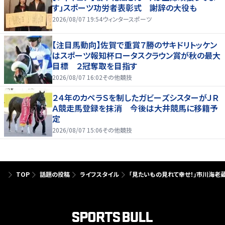
す」スポーツ功労者表彰式 謝辞の大役も
2026/08/07 19:54
ウィンタースポーツ
【注目馬動向】佐賀で重賞７勝のサキドリトッケン
はスポーツ報知杯ロータスクラウン賞が秋の最大
目標 ２冠奪取を目指す
2026/08/07 16:02
その他競技
２４年のカペラＳを制したガビーズシスターがＪＲ
Ａ競走馬登録を抹消 今後は大井競馬に移籍予
定
2026/08/07 15:06
その他競技
TOP
話題の投稿
ライフスタイル
「見たいもの見れて幸せ！」市川海老