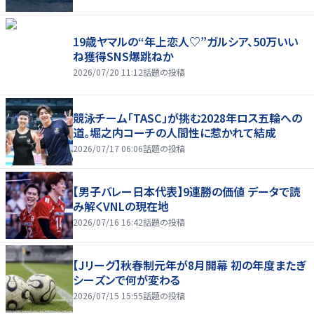
19歳ヤマルの“年上恋人♡”ガルシア、50万いい
ね獲得SNS爆跳ねか
2026/07/20 11:12
話題の投稿
競泳チーム「TASC」が挑む2028年ロス五輪への
道。堀之内コーチの人間性に惹かれて結成
2026/07/17 06:06
話題の投稿
【男子バレー日本代表】9連勝の価値 データで読
み解くVNLの現在地
2026/07/16 16:42
話題の投稿
【Jリーグ】秋春制元年が8月開幕 初の年度またぎ
シーズンで何が変わる
2026/07/15 15:55
話題の投稿