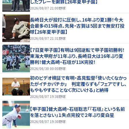
したプレーを謝罪【26年夏甲子園】
2026/08/07 21:00
野球
長崎日大が投打に圧倒し、16年ぶり夏1勝！今大
会最多の15得点、先発・古賀は5回まで無安打投
球【26年夏甲子園】
2026/08/07 21:31
野球
【7日夏甲子園】有明は9回逆転で甲子園初勝利！
東海大甲府が11年ぶり、長崎日大は16年ぶり夏
勝利！健大高崎・石垣が11K完投！
2026/06/30 00:00
野球
初のビデオ検証で有明・高見監督「使いたくなかっ
たがイチかバチか」 判定覆らずも「フェアですし、
もやもやすることなく次にいける」と納得
2026/08/07 19:38
野球
【甲子園】健大高崎・石垣聡志「『石垣』という名前
を落とさない」１失点完投で２年ぶり夏白星
2026/08/07 19:30
野球