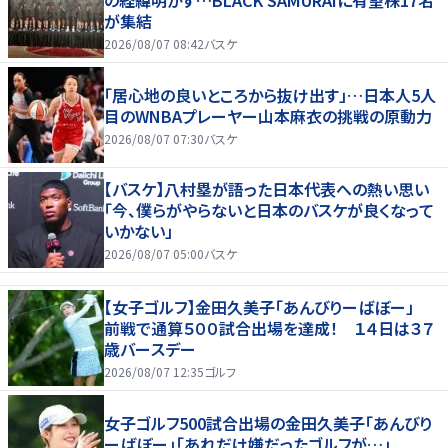
の経緯明かす…BLACK SAMURAIに有望株17名
が集結
2026/08/07 08:42
バスケ
「居心地の良いところから抜け出す」…日本人5人
目のWNBAプレーヤー山本麻衣の挑戦の原動力
2026/08/07 07:30
バスケ
【バスケ】八村塁が語った日本代表への熱い思い
「今、僕らがやらないと日本のバスケが良くなって
いかない」
2026/08/07 05:00
バスケ
【女子ゴルフ】金田久美子「あんびりーばぼー」
前戦で通算５００試合出場を達成！ １４日は３７
歳バースデー
2026/08/07 12:35
ゴルフ
女子ゴルフ500試合出場の金田久美子「あんびり
ーばぼー」「あれだけ嫌だったゴルフが…」