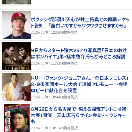
ボクシング那須川天心が井上拓真との再戦チケッ
ト告知 「面白いですからワクワクさせますから」
2026/08/07 12:52
相撲格闘技
９日からスタート猪木VSアリ写真展「日本のお盆
はボンバイエ」弟・猪木啓介氏らがみどころ解説
2026/08/07 11:52
相撲格闘技
ドリー・ファンク・ジュニアさん、「全日本プロレス」
８・９後楽園ホール大会で追悼セレモニー…会場
ロビーに献花台を設置
2026/08/07 10:44
相撲格闘技
８月26日から名古屋で「燃える闘魂アントニオ猪
木展」開催 天山広吉らサイン会＆トークショー
も
2026/08/07 10:13
相撲格闘技