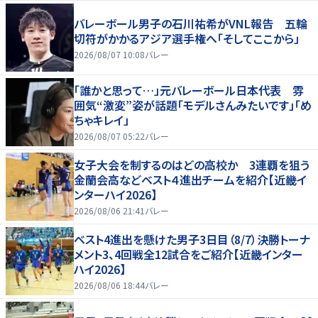
バレーボール男子の石川祐希がVNL報告 五輪
切符がかかるアジア選手権へ「そしてここから」
2026/08/07 10:08
バレー
「誰かと思って…」元バレーボール日本代表 雰
囲気“激変”姿が話題「モデルさんみたいです」「め
ちゃキレイ」
2026/08/07 05:22
バレー
女子大会を制するのはどの高校か 3連覇を狙う
金蘭会高などベスト４進出チームを紹介【近畿イ
ンターハイ2026】
2026/08/06 21:41
バレー
ベスト4進出を懸けた男子3日目（8/7）決勝トーナ
メント3、4回戦全12試合をご紹介【近畿インター
ハイ2026】
2026/08/06 18:44
バレー