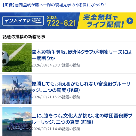
【画像】吉岡里帆が藤本一輝の現場見学のやる気にびっくり！
話題の投稿
の新着記事
鈴木彩艶争奪戦、欧州4クラブが接触 リーズには
一度断りか
2026/08/04 20:37
話題の投稿
優勝しても、消えるかもしれない――富良野ブルーリ
ッジ、二つの真実（後編）
2026/07/21 15:25
話題の投稿
土に、膝をつく。文化人が挑む、北の球団――富良野ブ
ルーリッジ、二つの真実（前編）
2026/07/21 14:48
話題の投稿