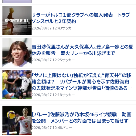
サラーがトルコ１部クラブへの加入発表 トラブ
ゾンスポルと２年契約
2026/08/07 12:43
サッカー
吉田沙保里さんが大久保嘉人、豊ノ島一家との夏
休みを報告 聖火リレーから川泳ぎまで
2026/08/07 12:25
サッカー
「サノに上限はない」独紙が伝えた“青天井”の移
籍金額は？ リバプールが関心を示す佐野海舟
の去就状況をマインツ幹部が告白「価値のあるも
のになる」
2026/08/07 12:18
サッカー
【バレー】佐藤淑乃が乃木坂46ライブ観戦 動画
を公開 メンバーとの対面では固まって話せず
2026/08/07 10:46
バレー