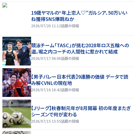
19歳ヤマルの“年上恋人♡”ガルシア、50万いい
ね獲得SNS爆跳ねか
2026/07/20 11:12
話題の投稿
競泳チーム「TASC」が挑む2028年ロス五輪への
道。堀之内コーチの人間性に惹かれて結成
2026/07/17 06:06
話題の投稿
【男子バレー日本代表】9連勝の価値 データで読
み解くVNLの現在地
2026/07/16 16:42
話題の投稿
【Jリーグ】秋春制元年が8月開幕 初の年度またぎ
シーズンで何が変わる
2026/07/15 15:55
話題の投稿