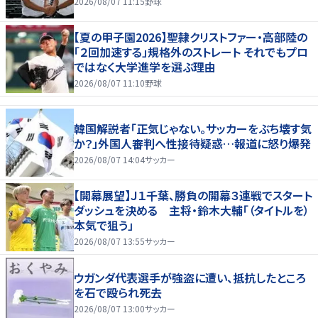
2026/08/07 11:15
野球
【夏の甲子園2026】聖隷クリストファー・高部陸の
「２回加速する」規格外のストレート それでもプロ
ではなく大学進学を選ぶ理由
2026/08/07 11:10
野球
韓国解説者「正気じゃない。サッカーをぶち壊す気
か？」外国人審判へ性接待疑惑…報道に怒り爆発
2026/08/07 14:04
サッカー
【開幕展望】Ｊ１千葉、勝負の開幕３連戦でスタート
ダッシュを決める 主将・鈴木大輔「（タイトルを）
本気で狙う」
2026/08/07 13:55
サッカー
ウガンダ代表選手が強盗に遭い、抵抗したところ
を石で殴られ死去
2026/08/07 13:00
サッカー