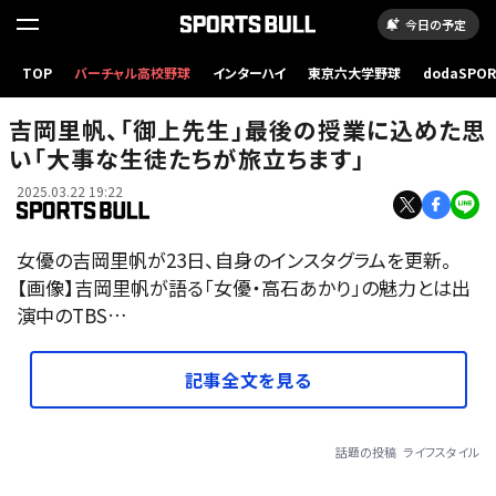
今日の予定
TOP
バーチャル高校野球
インターハイ
東京六大学野球
dodaSPO
（新しいタブ
吉岡里帆、「御上先生」最後の授業に込めた思
い「大事な生徒たちが旅立ちます」
2025.03.22 19:22
女優の吉岡里帆が23日、自身のインスタグラムを更新。
【画像】吉岡里帆が語る「女優・高石あかり」の魅力とは​出
演中のTBS…
記事全文を見る
話題の投稿
ライフスタイル