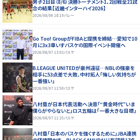
男子2日目（8/6）決勝トーナメント1、2回戦全21試
合の結果【近畿インターハイ2026】
2026/08/06 18:19
バレー
Go Too! GroupがFIBAと提携を締結…愛知で10
月に3x3車いすバスケの国際イベント開催へ
2026/08/07 13:02
バスケ
B.LEAGUE UNITEDが豪州遠征…NBLの強豪を
相手に53点差で大敗、中村拓人「悔しい気持ちが
一番強い」
2026/08/07 12:50
バスケ
八村塁が日本代表活動へ決意「“黄金時代”いま
僕らがやらないと」ロス五輪は「一番大きな目標」
2026/08/07 11:25
バスケ
八村塁「日本のバスケを強くするために」JBA連携