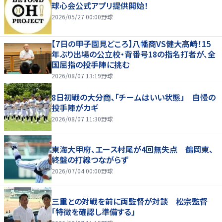
球心会公式アプリ提供開始！
2026/05/27 00:00
野球
【7日の甲子園見どころ】八幡商VS健大高崎！15
年ぶり出場の公立校・背番号18の指名打者が、全
国屈指の投手陣に挑む
2026/08/07 13:19
野球
8日初戦の大分商、「チームはいい状態」 自慢の
投手陣がカギ
2026/08/07 11:30
野球
東海大甲府、エース村尾が4回無失点 鶴岡東、
終盤の打線つながらず
2026/07/04 00:00
野球
三重との対戦を前に両監督が対談 松宗監督
「特徴を確認し準備する」