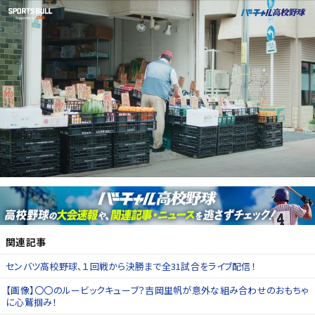
関連記事
センバツ高校野球、１回戦から決勝まで全31試合をライブ配信！
【画像】〇〇のルービックキューブ？吉岡里帆が意外な組み合わせのおもちゃ
に心鷲掴み！