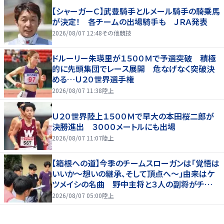
【シャーガーＣ】武豊騎手とルメール騎手の騎乗馬
が決定！ 各チームの出場騎手も ＪＲＡ発表
2026/08/07 12:48
その他競技
ドルーリー朱瑛里が１５００Ｍで予選突破 積極
的に先頭集団でレース展開 危なげなく突破決
める…Ｕ２０世界選手権
2026/08/07 11:38
陸上
Ｕ２０世界陸上１５００Ｍで早大の本田桜二郎が
決勝進出 ３０００メートルにも出場
2026/08/07 11:07
陸上
【箱根への道】今季のチームスローガンは「覚悟は
いいか～想いの継承、そして頂点へ～」由来はケ
ツメイシの名曲 野中主将と３人の副将がチーム
を引っ張る…夏合宿特集第１弾、国学院大
2026/08/07 05:00
陸上