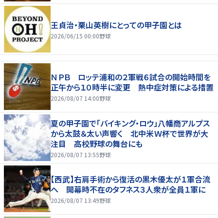
王貞治・栗山英樹にとっての甲子園とは
2026/06/15 00:00
野球
ＮＰＢ ロッテ浦和の２軍戦６試合の開始時間を
正午から１０時半に変更 熱中症対策による措置
2026/08/07 14:00
野球
夏の甲子園で「バイキング・ロウ」八幡商アルプス
から太鼓＆太い声響く 北中米Ｗ杯で世界が大
注目 高校野球の舞台にも
2026/08/07 13:55
野球
【西武】右肩手術から復活の黒木優太が１軍合流
へ 開幕時不在のタフネス３人衆が全員１軍に
2026/08/07 13:49
野球