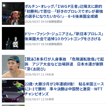
ボルチン・オレッグ、「ＩＷＧＰ王者」辻陽太に劇的
「初勝利」で首位…「好きのプロレスでオレが最強
の選手になりたいから！」…８・６後楽園全成績
2026/08/07 09:50
相撲格闘技
ドリー・ファンク・ジュニアさん、「新日本プロレス」
後楽園大会で追悼１０カウントゴングをささげる
2026/08/07 08:58
相撲格闘技
【競泳】本多灯が人身事故 「危険運転致傷」で起
訴 アジア大会など出場辞退 日本水連が謝罪
「深くお詫び」
2026/08/07 11:34
水泳
22歳・大藤沙月が2年連続8強！ 粘る米国エース
に3−1で勝利 準々決勝は中国勢と激突…WTT
チャンピオンズ
2026/08/07 12:56
卓球