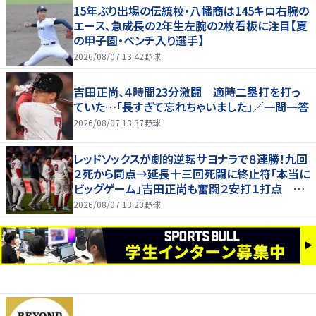
15年ぶり出場の伝統校・八幡商は145キロ右腕の
エース、急成長の2年生左腕の2枚看板に注目【夏
の甲子園・ベンチ入り選手】
2026/08/07 13:42
野球
吉田正尚、４時間23分激闘 適時二塁打を打っ
ていた…「長すぎて忘れちゃいました」／一問一答
2026/08/07 13:37
野球
レッドソックスが劇的逆転サヨナラで８連勝！九回
２死から同点→延長十三回死闘に終止符「本当に
ビッグゲーム」吉田正尚も奮闘２安打１打点 本
拠地熱狂
2026/08/07 13:20
野球