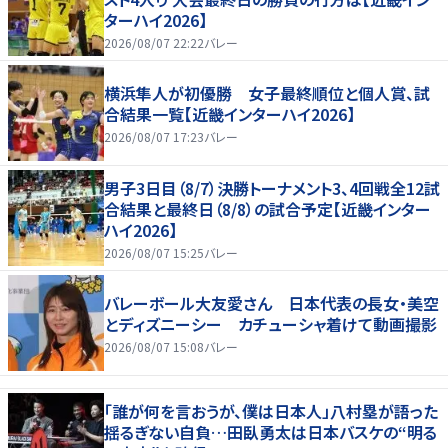
ターハイ2026】
2026/08/07 22:22
バレー
横浜隼人が初優勝 女子最終順位と個人賞、試
合結果一覧【近畿インターハイ2026】
2026/08/07 17:23
バレー
男子3日目（8/7）決勝トーナメント3、4回戦全12試
合結果と最終日（8/8）の試合予定【近畿インター
ハイ2026】
2026/08/07 15:25
バレー
バレーボール大友愛さん 日本代表の長女・美空
とディズニーシー カチューシャ着けて動画撮影
2026/08/07 15:08
バレー
「誰が何を言おうが、僕は日本人」八村塁が語った
揺るぎない自負…田臥勇太は日本バスケの“明る