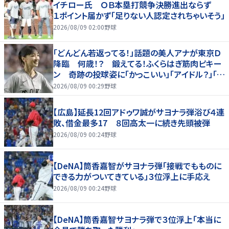
イチロー氏 ＯＢ本塁打競争決勝進出ならず
１ポイント届かず「足りない人認定されちゃいそう」
2026/08/09 02:00
野球
「どんどん若返ってる！」話題の美人アナが東京Ｄ
降臨 何歳！？ 鍛えてる！ふくらはぎ筋肉ピキー
ン 奇跡の投球姿に「かっこいい」「アイドル？」「女
神」
2026/08/09 00:29
野球
【広島】延長12回アドゥワ誠がサヨナラ弾浴び４連
敗、借金最多17 ８回高太一に続き先頭被弾
2026/08/09 00:24
野球
【DeNA】筒香嘉智がサヨナラ弾「接戦でもものに
できる力がついてきている」３位浮上に手応え
2026/08/09 00:24
野球
【DeNA】筒香嘉智サヨナラ弾で３位浮上「本当に