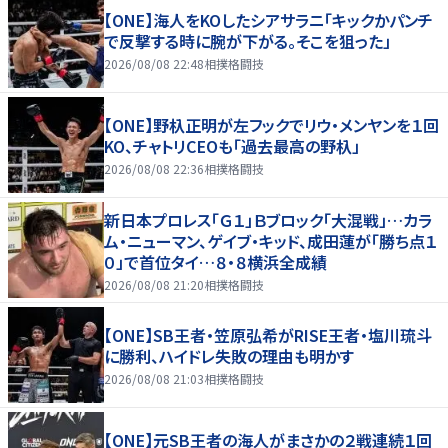
【ONE】海人をKOしたシアサラニ「キックかパンチ
で反撃する時に腕が下がる。そこを狙った」
2026/08/08 22:48
相撲格闘技
【ONE】野杁正明が左フックでリウ・メンヤンを１回
KO、チャトリCEOも「過去最高の野杁」
2026/08/08 22:36
相撲格闘技
新日本プロレス「Ｇ１」Ｂブロック「大混戦」…カラ
ム・ニューマン、ゲイブ・キッド、成田蓮が「勝ち点１
０」で首位タイ…８・８横浜全成績
2026/08/08 21:20
相撲格闘技
【ONE】SB王者・笠原弘希がRISE王者・塩川琉斗
に勝利、ハイドレ失敗の理由も明かす
2026/08/08 21:03
相撲格闘技
【ONE】元SB王者の海人がまさかの２戦連続１回