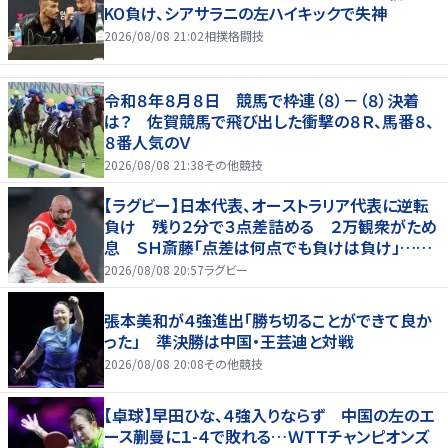
KO負け、シアサラニの左ハイキックで失神
2026/08/08 21:02
相撲格闘技
令和８年８月８日 競馬で枠連（８）－（８）決着
は？ 佐賀競馬で飛び出した衝撃の８Ｒ、馬番８、
８番人気のＶ
2026/08/08 21:38
その他競技
【ラグビー】日本代表、オーストラリア代表に逆転
負け 残り２分で３点差詰める ２万観衆がため
息 ＳＨ斎藤「点差は何点でも負けは負け」…前
半にＳＯ伊藤龍が先制トライ、３２ー３５で惜敗
2026/08/08 20:57
ラグビー
張本美和が４強進出「勝ち切ることができて良か
った」 準決勝は中国・王芸迪と対戦
2026/08/08 20:08
その他競技
【卓球】早田ひな、４強入りならず 中国の左のエ
ース蒯曼に１-４で敗れる…ＷＴＴチャンピオンズ