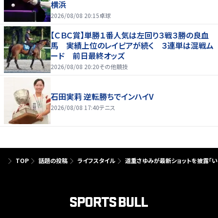
横浜
2026/08/08 20:15
卓球
【ＣＢＣ賞】単勝１番人気は左回り３戦３勝の良血
馬 実績上位のレイピアが続く ３連単は混戦ム
ード 前日最終オッズ
2026/08/08 20:20
その他競技
石田実莉 逆転勝ちでインハイV
2026/08/08 17:40
テニス
TOP
話題の投稿
ライフスタイル
道重さゆみが最新ショットを披露「い