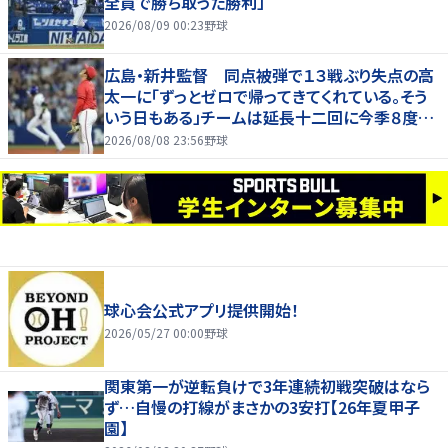
全員で勝ち取った勝利」
2026/08/09 00:23
野球
広島・新井監督 同点被弾で１３戦ぶり失点の高
太一に「ずっとゼロで帰ってきてくれている。そう
いう日もある」チームは延長十二回に今季８度目
サヨナラ負け
2026/08/08 23:56
野球
球心会公式アプリ提供開始！
2026/05/27 00:00
野球
関東第一が逆転負けで3年連続初戦突破はなら
ず…自慢の打線がまさかの3安打【26年夏甲子
園】