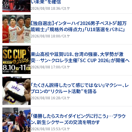
い未来”を確信
2026/08/08 18:36
バスケ
【独自選出】インターハイ2026男子ベスト5「超万
能戦士」「規格外の得点力」「U18落選をバネに」
2026/08/08 18:00
バスケ
東山高校や滋賀U18、台湾の強豪、大学勢が激
突…サン・クロレラ主催『SC CUP 2026』が開催へ
2026/08/08 17:00
バスケ
「たくさん説得したって感じではない」マクシー、レ
ブロンの“リクルート活動”を語る
2026/08/08 16:28
バスケ
「優勝したらスカイダイビングに行こう」…ブラウ
ン、新生シクサーズの交流を明かす
2026/08/08 15:53
バスケ