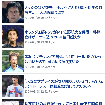
メッシの父が死去 ホルヘさん６８歳…長年の闘
病生活 入退院繰り返す
2026/08/09 00:42
サッカー
オランダ１部ＰＳＶがＭＦ佐野航大を獲得 移籍
金はボーナス込みの３０億円超えか
2026/08/08 23:08
サッカー
【岡山】ブラウンノア賢信がJ1初ゴール「敵がいっ
ぱいいたので、思い切り振り抜いた」
2026/08/08 22:55
サッカー
「大きなサプライズがない限り」バルセロナFWフェ
ラン・トーレス 移籍金92億円でパリSGへ
2026/08/08 22:51
サッカー
長友佑都の現役続行表明に日本代表で共闘の町