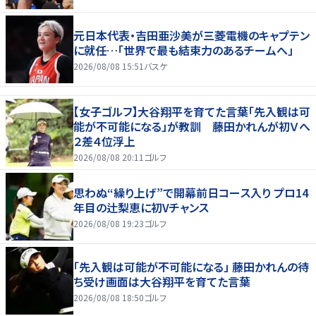
元日本代表・吉田亜沙美が三菱電機のキャプテン
に就任…「世界で最も結束力のあるチームへ」
2026/08/08 15:51
バスケ
【女子ゴルフ】大谷翔平を育てた言葉「先入観は可
能が不可能になる」が教訓 藤田かれんが初Ｖへ
２差４位浮上
2026/08/08 20:11
ゴルフ
思わぬ“繰り上げ”で開幕前日コース入り プロ14
年目の辻梨恵に初Vチャンス
2026/08/08 19:23
ゴルフ
「先入観は可能が不可能になる」 藤田かれんの待
ち受け画面は大谷翔平を育てた言葉
2026/08/08 18:50
ゴルフ