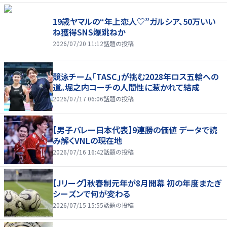
19歳ヤマルの“年上恋人♡”ガルシア、50万いい
ね獲得SNS爆跳ねか
2026/07/20 11:12
話題の投稿
競泳チーム「TASC」が挑む2028年ロス五輪への
道。堀之内コーチの人間性に惹かれて結成
2026/07/17 06:06
話題の投稿
【男子バレー日本代表】9連勝の価値 データで読
み解くVNLの現在地
2026/07/16 16:42
話題の投稿
【Jリーグ】秋春制元年が8月開幕 初の年度またぎ
シーズンで何が変わる
2026/07/15 15:55
話題の投稿