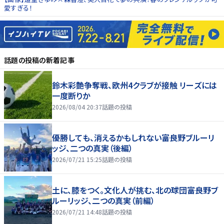
愛すぎる！
話題の投稿
の新着記事
鈴木彩艶争奪戦、欧州4クラブが接触 リーズには
一度断りか
2026/08/04 20:37
話題の投稿
優勝しても、消えるかもしれない――富良野ブルーリ
ッジ、二つの真実（後編）
2026/07/21 15:25
話題の投稿
土に、膝をつく。文化人が挑む、北の球団――富良野ブ
ルーリッジ、二つの真実（前編）
2026/07/21 14:48
話題の投稿