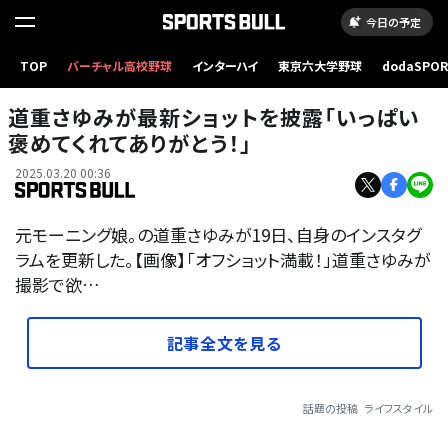
今日の予定
TOP
バーチャル高校野球
インターハイ
東京六大学野球
dodaSPO
（新しいタブ
道重さゆみが最新ショットを披露「いっぱい
褒めてくれてありがとう！」
2025.03.20 00:36
元モーニング娘。の道重さゆみが19日、自身のインスタグ
ラムを更新した。【画像】「オフショット満載！」道重さゆみが
撮影で欲…
記事全文を見る
話題の投稿
ライフスタイル