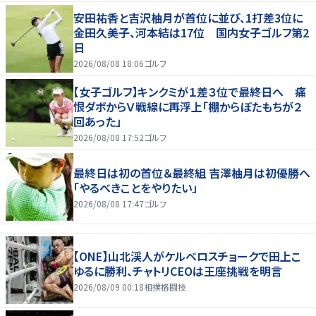
安田祐香と吉沢柚月が首位に並び、1打差3位に
金田久美子、河本結は17位 国内女子ゴルフ第2
日
2026/08/08 18:06
ゴルフ
【女子ゴルフ】キンクミが１差３位で最終日へ 痛
恨ダボからＶ戦線に再浮上「棚からぼたもちが２
回あった」
2026/08/08 17:52
ゴルフ
最終日は初の首位＆最終組 吉澤柚月は初優勝へ
「やるべきことをやりたい」
2026/08/08 17:47
ゴルフ
【ONE】山北渓人がケルベロスチョークで田上こ
ゆるに勝利、チャトリCEOは王座挑戦を明言
2026/08/09 00:18
相撲格闘技