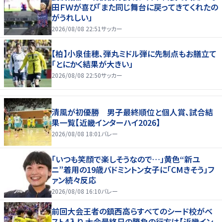
田ＦＷが喜び「また同じ舞台に戻ってきてくれたの
がうれしい」
2026/08/08 22:51
サッカー
【柏】小泉佳穂、弾丸ミドル弾に先制点もお膳立て
「とにかく結果が大きい」
2026/08/08 22:50
サッカー
清風が初優勝 男子最終順位と個人賞、試合結
果一覧【近畿インターハイ2026】
2026/08/08 18:01
バレー
「いつも笑顔で楽しそうなので…」黄色“新ユ
ニ”着用の19歳バドミントン女子に「CMきそう」フ
ァン続々反応
2026/08/08 16:10
バレー
前回大会王者の鎮西高らすべてのシード校がベ
スト4入り 大会最終日の勝負の行方は【近畿イン