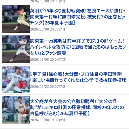
2026/08/08 20:37
野球
英明が15年ぶり夏初戦突破！左腕エースが強打・
関東第一打線に無四球完投、被安打3の圧巻ピッ
チング【26年夏甲子園】
2026/08/08 20:35
野球
関東第一vs英明は前半終了で1対1の好ゲーム！
ハイレベルな攻防に「1回戦で当たるのはもったい
ない」とファン感嘆
2026/08/08 20:04
野球
【甲子園】強心臓！大分商・プロ注目の平田玲翔
「楽しい場面作ってくれた」ピンチで救援圧巻投球
2026/06/23 00:00
野球
大分商が今大会の公立勢初勝利！"大分の怪
腕"が151キロ計測の圧巻投球、同校29年ぶりの
白星呼び込む【26年夏甲子園】
2026/08/08 19:32
野球