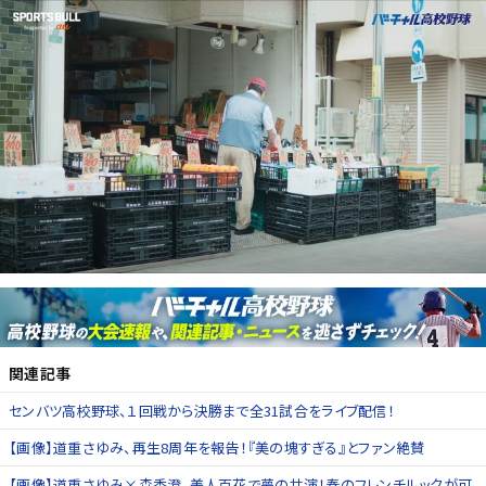
関連記事
センバツ高校野球、１回戦から決勝まで全31試合をライブ配信！
【画像】道重さゆみ、再生8周年を報告！『美の塊すぎる』とファン絶賛
【画像】道重さゆみ×森香澄、美人百花で夢の共演！春のフレンチルックが可