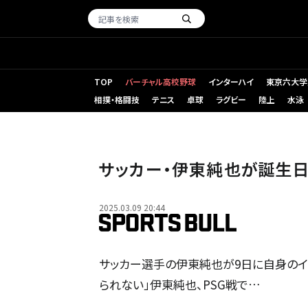
TOP
バーチャル高校野球
インターハイ
東京六大学
相撲・格闘技
テニス
卓球
ラグビー
陸上
水泳
サッカー・伊東純也が誕生日
2025.03.09 20:44
サッカー選手の伊東純也が9日に自身のイン
られない」伊東純也、PSG戦で…