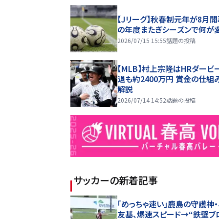
【Jリーグ】秋春制元年が8月開
の年度またぎシーズンで何が
2026/07/15 15:55
話題の投稿
【MLB】村上宗隆はHRダービ
退も約2400万円 賞金の仕組
解説
2026/07/14 14:52
話題の投稿
サッカー
の新着記事
「めっちゃ速い」鹿島の守護神
友基、爆速スピード→“鉄壁ブ