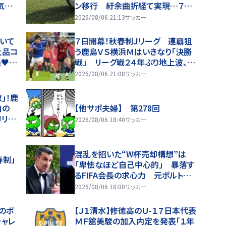
気が
ン移行 紆余曲折経て実現…７日
出しで
に開幕
2026/08/06 21:13
サッカー
いて
７日開幕！秋春制Ｊリーグ 連覇狙
上品コ
う鹿島ＶＳ横浜Ｍはいきなり「決勝
♥」
戦」 リーグ戦２４年ぶり地上波、国
立初の６万人超観衆動員へ
2026/08/06 21:08
サッカー
｣！鹿
柏の
【他サポ夫婦】 第278回
Jリー
2026/08/06 18:40
サッカー
1)
混乱を招いた“W杯売却構想”は
春制」
「卑怯なほど自己中心的」 暴落す
るFIFA会長の求心力 元ポルトガ
ル代表フィーゴは猛烈批判「今すぐ
2026/08/06 18:00
サッカー
追放すべきだ」
のボ
【Ｊ１清水】修徳高のＵ-１７日本代表
チャレ
ＭＦ舘美駿の加入内定を発表「１年