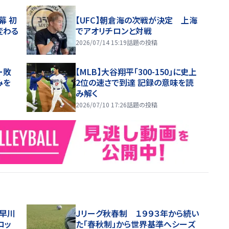
幕 初
【UFC】朝倉海の次戦が決定 上海
変わる
でアオリチロンと対戦
2026/07/14 15:19
話題の投稿
ー敗
【MLB】大谷翔平「300-150」に史上
みを
2位の速さで到達 記録の意味を読
み解く
2026/07/10 17:26
話題の投稿
・早川
Ｊリーグ秋春制 １９９３年から続い
ロッ
た「春秋制」から世界基準へシーズ