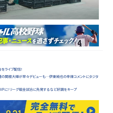
合をライブ配信！
ス移籍の関根大輝が早々デビューも…伊東純也の辛辣コメントにタジタ
MVPに！リーグ戦全試合に先発するなど好調をキープ