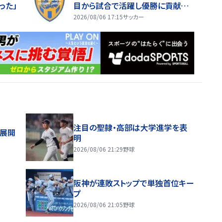
った」
目から試合で活躍し優勝に貢献で
きるように」
2026/08/06 17:15
サッカー
注目の聖隷・高部は大学進学を表
舗展開
明
2026/08/06 21:29
野球
阪神が連敗ストップで単独首位キー
プ
2026/08/06 21:05
野球