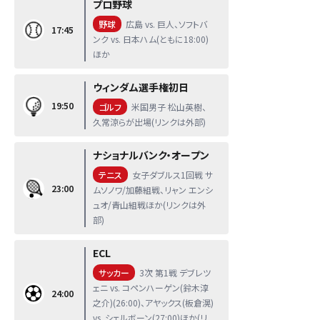
プロ野球
野球
広島 vs. 巨人、ソフトバ
17:45
ンク vs. 日本ハム(ともに18:00)
ほか
ウィンダム選手権初日
19:50
ゴルフ
米国男子 松山英樹、
久常涼らが出場(リンクは外部)
ナショナルバンク・オープン
テニス
女子ダブルス1回戦 サ
23:00
ムソノワ/加藤組戦、リャン エンシ
ュオ/青山組戦ほか(リンクは外
部)
ECL
サッカー
3次 第1戦 デブレツ
ェニ vs. コペンハーゲン(鈴木淳
24:00
之介)(26:00)、アヤックス(板倉滉)
vs. シェルボーン(27:00)ほか(リ