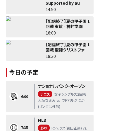
Supported by au
14:50
【配信終了】夏の甲子園 1
回戦 東筑 - 神村学園
16:00
【配信終了】夏の甲子園 1
回戦 聖隷クリストファー -
佐野日大
18:30
今日の予定
ナショナルバンク・オープン
テニス
女子シングルス2回戦
6:00
大坂なおみ vs. ウドバルジほか
(リンクは外部)
MLB
7:35
野球
Rソックス(吉田正尚) vs.