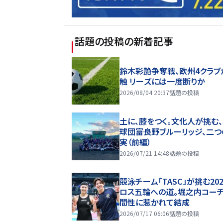
話題の投稿
の新着記事
鈴木彩艶争奪戦、欧州4クラブ
触 リーズには一度断りか
2026/08/04 20:37
話題の投稿
土に、膝をつく。文化人が挑む
球団――富良野ブルーリッジ、二
実（前編）
2026/07/21 14:48
話題の投稿
競泳チーム「TASC」が挑む20
ロス五輪への道。堀之内コー
間性に惹かれて結成
2026/07/17 06:06
話題の投稿