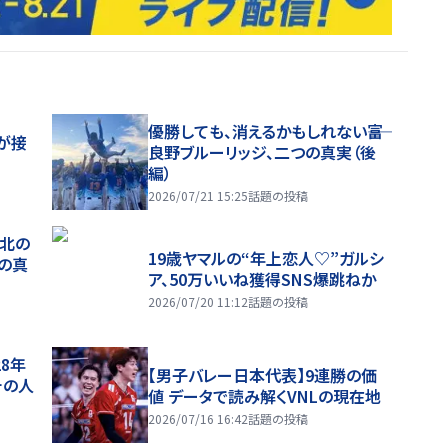
優勝しても、消えるかもしれない――富
が接
良野ブルーリッジ、二つの真実（後
編）
2026/07/21 15:25
話題の投稿
、北の
19歳ヤマルの“年上恋人♡”ガルシ
つの真
ア、50万いいね獲得SNS爆跳ねか
2026/07/20 11:12
話題の投稿
28年
【男子バレー日本代表】9連勝の価
チの人
値 データで読み解くVNLの現在地
2026/07/16 16:42
話題の投稿