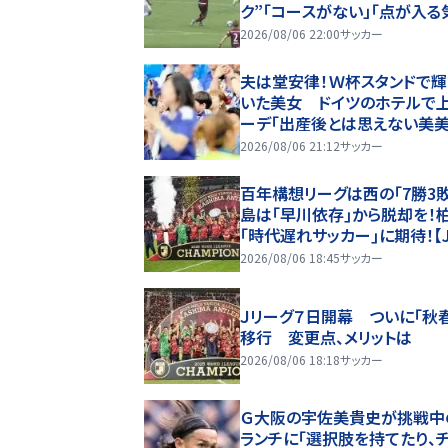
ク”「コースがない」「点が入る
しない」驚異の判断力と飛び
2026/08/06 22:00
サッカー
ビッグセーブ
夫は堂安律！Ｗ杯スタンドで輝
いた美女 ドイツのホテルで
ーデ「出産後とは思えない美美
「本当に可愛い♥」
2026/08/06 21:12
サッカー
百年構想リーグは西の｢7勝3敗
島は｢早川依存｣から脱却を！
｢時代遅れサッカー｣に期待！【
グ開幕｢初の秋春制｣の大激論】(
2026/08/06 18:45
サッカー
Ｊリーグ７日開幕 ついに「秋
移行 変更点、メリットは
2026/08/06 18:18
サッカー
Ｇ大阪の宇佐美貴史が挑戦中
ランチに「選択肢を持てたり、