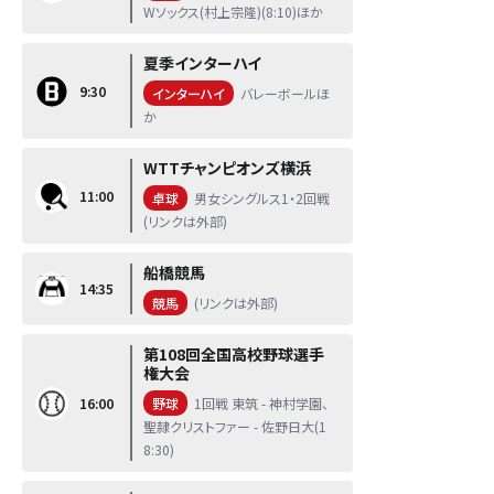
Wソックス(村上宗隆)(8:10)ほか
夏季インターハイ
9:30
インターハイ
バレーボールほ
か
WTTチャンピオンズ横浜
11:00
卓球
男女シングルス1・2回戦
(リンクは外部)
船橋競馬
14:35
競馬
(リンクは外部)
第108回全国高校野球選手
権大会
16:00
野球
1回戦 東筑 - 神村学園、
聖隷クリストファー - 佐野日大(1
8:30)