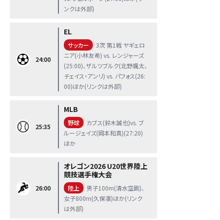
ンクは外部)
EL
サッカー
3次 第1戦 ヤギェロ
ニア(小林友希) vs. レンジャーズ
24:00
(25:00)、ザルツブルク(北野颯太、
チェイス・アンリ) vs. パフォス(26:
00)ほか(リンクは外部)
MLB
野球
カブス(鈴木誠也)vs. ブ
25:35
ルージェイズ(岡本和真)(27:20)
ほか
オレゴン2026 U20世界陸上
競技選手権大会
26:00
陸上
男子100m(清水空跳)、
女子800m(久保凛)ほか(リンク
は外部)