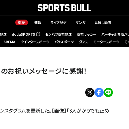
競技
速報
ライブ配信
マンガ
見逃し動画
野球
dodaSPORTS
センバツ高校野球
高校サッカー
バーチャル春高バ
（新しいタブで開く）
ABEMA
ウインタースポーツ
パラスポーツ
ダンス
モータースポーツ
そ
のお祝いメッセージに感謝！
スタグラムを更新した。【画像】「3人がかりでも止め