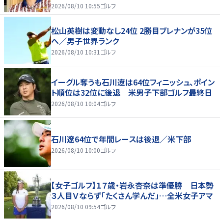
2026/08/10 10:55
ゴルフ
松山英樹は変動なし24位 2勝目ブレナンが35位
へ／男子世界ランク
2026/08/10 10:31
ゴルフ
イーグル奪うも石川遼は64位フィニッシュ、ポイン
ト順位は32位に後退 米男子下部ゴルフ最終日
2026/08/10 10:04
ゴルフ
石川遼64位で年間レースは後退／米下部
2026/08/10 10:00
ゴルフ
【女子ゴルフ】１７歳・岩永杏奈は準優勝 日本勢
３人目Ｖならず「たくさん学んだ」…全米女子アマ
2026/08/10 09:54
ゴルフ