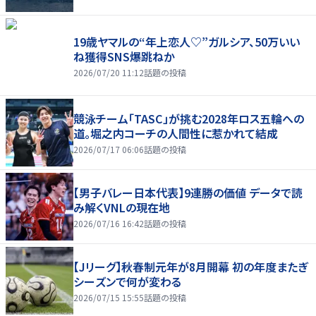
19歳ヤマルの“年上恋人♡”ガルシア、50万いい
ね獲得SNS爆跳ねか
2026/07/20 11:12
話題の投稿
競泳チーム「TASC」が挑む2028年ロス五輪への
道。堀之内コーチの人間性に惹かれて結成
2026/07/17 06:06
話題の投稿
【男子バレー日本代表】9連勝の価値 データで読
み解くVNLの現在地
2026/07/16 16:42
話題の投稿
【Jリーグ】秋春制元年が8月開幕 初の年度またぎ
シーズンで何が変わる
2026/07/15 15:55
話題の投稿