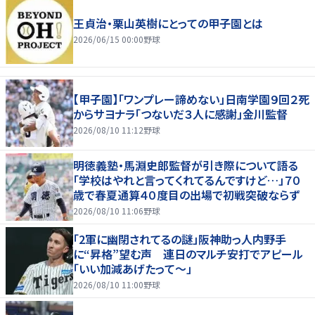
王貞治・栗山英樹にとっての甲子園とは
2026/06/15 00:00
野球
【甲子園】「ワンプレー諦めない」日南学園９回２死
からサヨナラ「つないだ３人に感謝」金川監督
2026/08/10 11:12
野球
明徳義塾・馬淵史郎監督が引き際について語る
「学校はやれと言ってくれてるんですけど…」７０
歳で春夏通算４０度目の出場で初戦突破ならず
2026/08/10 11:06
野球
「2軍に幽閉されてるの謎」阪神助っ人内野手
に“昇格”望む声 連日のマルチ安打でアピール
「いい加減あげたって〜」
2026/08/10 11:00
野球