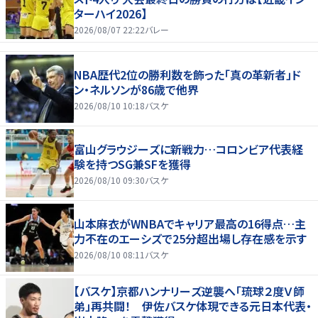
ターハイ2026】
2026/08/07 22:22
バレー
NBA歴代2位の勝利数を飾った「真の革新者」ド
ン・ネルソンが86歳で他界
2026/08/10 10:18
バスケ
富山グラウジーズに新戦力…コロンビア代表経
験を持つSG兼SFを獲得
2026/08/10 09:30
バスケ
山本麻衣がWNBAでキャリア最高の16得点…主
力不在のエーシズで25分超出場し存在感を示す
2026/08/10 08:11
バスケ
【バスケ】京都ハンナリーズ逆襲へ「琉球２度Ｖ師
弟」再共闘！ 伊佐バスケ体現できる元日本代表・