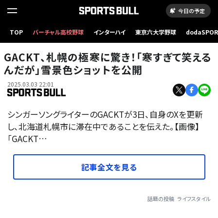
今日の予定
TOP
バーチャル高校野球
インターハイ
東京六大学野球
dodaSPO
（新しいタブ
GACKT、札幌の極寒に驚き！「寒すぎて笑える
んだが」雪景色ショットを公開
2025.03.03 22:01
シンガーソングライターのGACKTが3日、自身のXを更新
し、北海道札幌市に滞在中であることを伝えた。【画像】
「GACKT…
記事全文を見る
話題の投稿
ライフスタイル