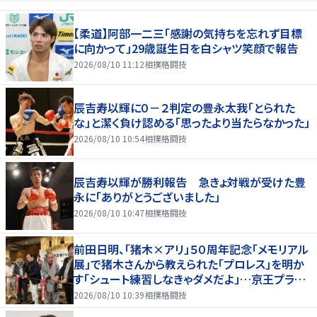
【柔道】阿部一二三「感謝の気持ちを忘れず目標
に向かって」29歳誕生日を白シャツ笑顔で報告
2026/08/10 11:12
相撲格闘技
辰吉寿以輝に０－２判定の豊永太我「とられた
な」と潔く負け認める「思ったより当たらなかった」
2026/08/10 10:54
相撲格闘技
辰吉寿以輝が勝利報告 急きょ対戦が受けた豊
永に「ありがとうございました」
2026/08/10 10:47
相撲格闘技
前田日明、「猪木×アリ」５０周年記念「メモリアル
展」で猪木さんから教えられた「プロレス」を明か
す「シュート練習しなきゃダメだよ」…京王プラザ
ホテルで３１日まで
2026/08/10 10:39
相撲格闘技