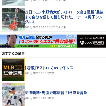
四日市工・小野倫太郎、ストローク磨き優勝「最後
まで自分を信じて勝ち切れた」…テニス男子シン
グルス
2026/08/09 08:56
ライフスタイル
おすすめの記事
【速報】アストロズ vs. パドレス
2026/08/09 09:20
野球
明徳義塾・馬淵史郎監督 引き際を言及
2026/08/10 11:06
野球