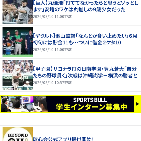
【巨人】丸佳浩「打ててなかったらと思うとゾッとし
ます」安堵のワケは丸推しの９歳少女だった
2026/08/10 11:00
野球
【ヤクルト】池山監督「なんとか食い止めたい」６月
初旬には貯金11も…ついに借金２ケタ10
2026/08/10 11:00
野球
【甲子園】サヨナラ打の日南学園・豊丸蒼大「自分
たちの野球貫く」次戦は沖縄尚学－横浜の勝者と
2026/08/10 10:57
野球
球心会公式アプリ提供開始！