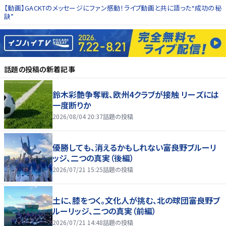
【動画】GACKTのメッセージにファン感動！ライブ動画と共に語った“成功の秘
訣”
話題の投稿
の新着記事
鈴木彩艶争奪戦、欧州4クラブが接触 リーズには
一度断りか
2026/08/04 20:37
話題の投稿
優勝しても、消えるかもしれない――富良野ブルーリ
ッジ、二つの真実（後編）
2026/07/21 15:25
話題の投稿
土に、膝をつく。文化人が挑む、北の球団――富良野ブ
ルーリッジ、二つの真実（前編）
2026/07/21 14:48
話題の投稿