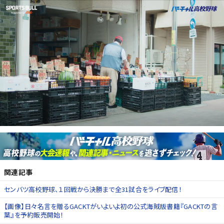
関連記事
センバツ高校野球、１回戦から決勝まで全31試合をライブ配信！
【画像】日々名言を贈るGACKTがいよいよ初の公式海賊版書籍『GACKTの言
葉』を予約販売開始！