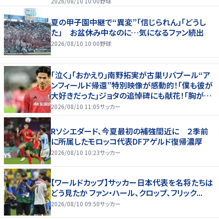
2026/08/10 10:00
野球
夏の甲子園中継で“異変”「信じられん」「どうし
た」 お盆休み中なのに…気になるファン続出
2026/08/10 10:00
野球
｢泣く｣｢おかえり｣南野拓実が古巣リバプール“ア
ンフィールド帰還”特別映像が感動的！｢僕も彼が
大好きだった｣ジョタの追悼碑にも献花！｢胸が熱
くなります…｣
2026/08/10 11:05
サッカー
Rソシエダード、今夏最初の補強間近に ２季前
に所属したモロッコ代表DFアゲルド復帰濃厚
2026/08/10 10:23
サッカー
【ワールドカップ】サッカー日本代表を名将たちは
どう見たか ファン・ハール、クロップ、フリック...
2026/08/10 09:50
サッカー