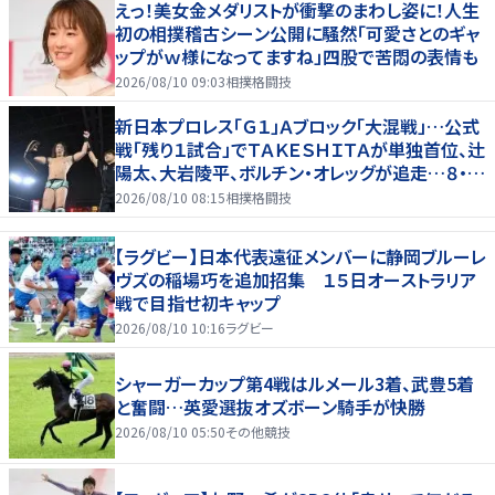
えっ！美女金メダリストが衝撃のまわし姿に！人生
初の相撲稽古シーン公開に騒然「可愛さとのギャ
ップがｗ様になってますね」四股で苦悶の表情も
2026/08/10 09:03
相撲格闘技
新日本プロレス「Ｇ１」Ａブロック「大混戦」…公式
戦「残り１試合」でＴＡＫＥＳＨＩＴＡが単独首位、辻
陽太、大岩陵平、ボルチン・オレッグが追走…８・９
群馬全成績
2026/08/10 08:15
相撲格闘技
【ラグビー】日本代表遠征メンバーに静岡ブルーレ
ヴズの稲場巧を追加招集 １５日オーストラリア
戦で目指せ初キャップ
2026/08/10 10:16
ラグビー
シャーガーカップ第4戦はルメール3着、武豊5着
と奮闘…英愛選抜オズボーン騎手が快勝
2026/08/10 05:50
その他競技