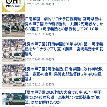
2026/05/27 00:00
野球
日南学園 劇的サヨナラ初戦突破！宮崎県勢は
夏の甲子園で令和初勝利 九回２死走者なしか
ら３連打→明徳義塾との接戦制して２０１８年以
来の勝利
2026/08/10 10:24
野球
【夏の甲子園】日南学園が８年ぶり白星 明徳義
塾をサヨナラで下し夏10勝目 宮崎県勢令和初
勝利
2026/08/06 00:00
野球
【夏の甲子園】明徳義塾、日南学園に敗れ初戦敗
退…春夏40度目・馬淵史郎監督は２年ぶり白星
逃す
2026/08/10 10:21
野球
【夏の甲子園2026】地方大会で打率.917→甲子
園では４打席凡退 鳥取城北・宮野快生の「魔
法」はなぜ解けたのか