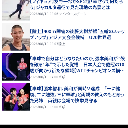
【フィギュア】友野一希がSP２位「幸せって何だろ
う」ジャカルタ遠征で見た現地の光景とは
2026/08/10 08:06
ウィンタースポーツ
【陸上】400ｍ障害の後藤大樹が銀「五輪のステッ
プアップ」アジア大会金候補 U20世界選
2026/08/10 08:07
陸上
「卓球で自分はどうなりたいのか」張本美和が“殻
を破る1年”で示した覚悟 日本大会で戴冠の18
歳が向かう新たな領域【WTTチャンピオンズ横浜
2026】
2026/08/10 07:00
卓球
【卓球】張本智和、美和が同時Ｖ達成 「一に健
康、二に勉強、三に卓球」と両親の教えのもと育っ
た兄妹 両親は会場で快挙見守る
2026/08/10 06:00
卓球