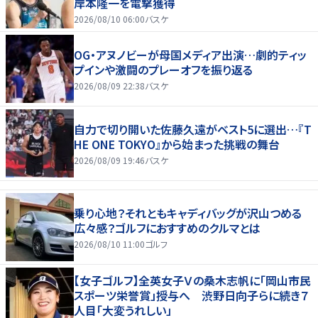
岸本隆一を電撃獲得
2026/08/10 06:00
バスケ
OG・アヌノビーが母国メディア出演…劇的ティッ
プインや激闘のプレーオフを振り返る
2026/08/09 22:38
バスケ
自力で切り開いた佐藤久遠がベスト5に選出…『T
HE ONE TOKYO』から始まった挑戦の舞台
2026/08/09 19:46
バスケ
乗り心地？それともキャディバッグが沢山つめる
広々感？ゴルフにおすすめのクルマとは
2026/08/10 11:00
ゴルフ
【女子ゴルフ】全英女子Ｖの桑木志帆に「岡山市民
スポーツ栄誉賞」授与へ 渋野日向子らに続き７
人目「大変うれしい」