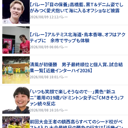
【バレー】「目の保養」高橋藍、黒Ｔ＆デニム姿でし
がみつく愛犬抱いて海に入るオフショなど披露
2026/08/09 12:12
バレー
【バレー】アルテミス北海道・鳥本香琳、オフはアク
ティブに 余市でサップも体験
2026/08/09 06:00
バレー
清風が初優勝 男子最終順位と個人賞、試合結
果一覧【近畿インターハイ2026】
2026/08/08 18:01
バレー
「いつも笑顔で楽しそうなので…」黄色“新ユ
ニ”着用の19歳バドミントン女子に「CMきそう」フ
ァン続々反応
2026/08/08 16:10
バレー
前回大会王者の鎮西高らすべてのシード校がベ
スト4入り 大会最終日の勝負の行方は【近畿イン