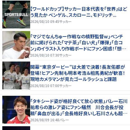
【ワールドカップ】サッカー日本代表を「世界」はど
う見たか ベンゲル、スカローニ、モドリッチ...
2026/08/10 09:45
サッカー
｢マジでなんちゅー作戦なの槙野監督w｣ベンチ
前に掲げられた｢マテ茶｣｢白い犬｣｢爆弾｣｢合コ
ン｣のイラスト入り作戦ボードにファン困惑！｢想像
よりデカくて吹いた｣
2026/08/10 07:30
サッカー
開幕“東京ダービー”は大差で決着！長友佑都が
登場！ヒアン先制も明本考浩＆相馬勇紀が歓喜！
現地カメラマンが見たゴールラッシュと課題
2026/08/10 07:00
サッカー
「タキシード姿が格好良くて放心状態」バレー石川
祐希らの激レア姿にファン騒然 川合会長が投
稿「鼻血が出る」「会長格好良いし石川さんも超格
好いい」
2026/08/09 16:48
バレー