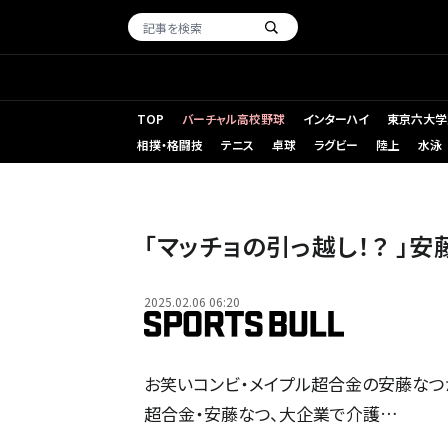
TOP
バーチャル高校野球
インターハイ
東京六大学
相撲・格闘技
テニス
卓球
ラグビー
陸上
水泳
「マッチョの引っ越し！？ 」
2025.02.06 06:20
お笑いコンビ・メイプル超合金の安藤なつが
超合金・安藤なつ、大企業で介護…