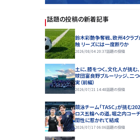
話題の投稿
の新着記事
鈴木彩艶争奪戦、欧州4クラブ
触 リーズには一度断りか
2026/08/04 20:37
話題の投稿
土に、膝をつく。文化人が挑む
球団――富良野ブルーリッジ、二
実（前編）
2026/07/21 14:48
話題の投稿
競泳チーム「TASC」が挑む20
ロス五輪への道。堀之内コー
間性に惹かれて結成
2026/07/17 06:06
話題の投稿