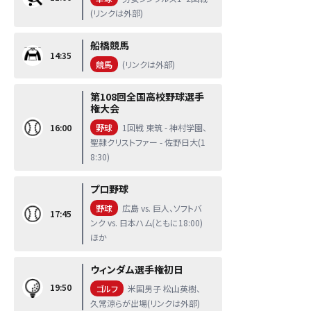
(リンクは外部)
船橋競馬
14:35
競馬
(リンクは外部)
第108回全国高校野球選手
権大会
16:00
野球
1回戦 東筑 - 神村学園、
聖隷クリストファー - 佐野日大(1
8:30)
プロ野球
野球
広島 vs. 巨人、ソフトバ
17:45
ンク vs. 日本ハム(ともに18:00)
ほか
ウィンダム選手権初日
19:50
ゴルフ
米国男子 松山英樹、
久常涼らが出場(リンクは外部)