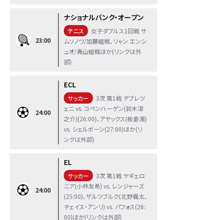
ナショナルバンク・オープン
テニス
女子ダブルス1回戦 サ
23:00
ムソノワ/加藤組戦、リャン エンシ
ュオ/青山組戦ほか(リンクは外
部)
ECL
サッカー
3次 第1戦 デブレツ
ェニ vs. コペンハーゲン(鈴木淳
24:00
之介)(26:00)、アヤックス(板倉滉)
vs. シェルボーン(27:00)ほか(リ
ンクは外部)
EL
サッカー
3次 第1戦 ヤギェロ
ニア(小林友希) vs. レンジャーズ
24:00
(25:00)、ザルツブルク(北野颯太、
チェイス・アンリ) vs. パフォス(26:
00)ほか(リンクは外部)