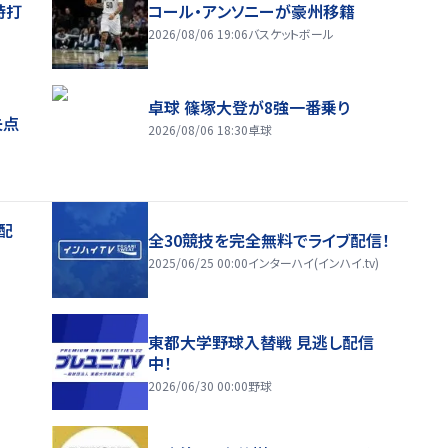
時打
コール・アンソニーが豪州移籍
2026/08/06 19:06
バスケットボール
卓球 篠塚大登が8強一番乗り
失点
2026/08/06 18:30
卓球
配
全30競技を完全無料でライブ配信！
2025/06/25 00:00
インターハイ(インハイ.tv)
東都大学野球入替戦 見逃し配信
中！
2026/06/30 00:00
野球