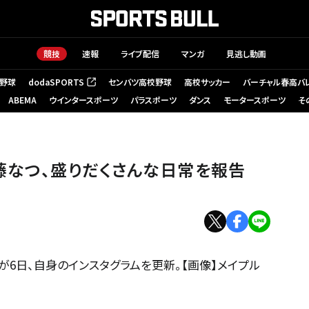
競技
速報
ライブ配信
マンガ
見逃し動画
野球
dodaSPORTS
センバツ高校野球
高校サッカー
バーチャル春高バ
（新しいタブで開く）
ABEMA
ウインタースポーツ
パラスポーツ
ダンス
モータースポーツ
そ
安藤なつ、盛りだくさんな日常を報告
6日、自身のインスタグラムを更新。【画像】メイプル