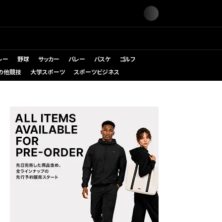
レー
野球
サッカー
バレー
バスケ
ゴルフ
の他競技
大学スポーツ
スポーツビジネス