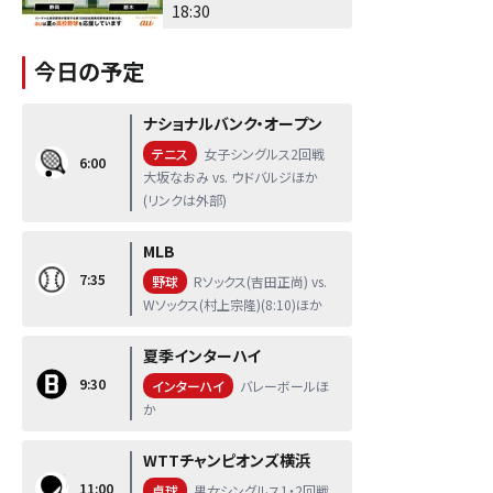
佐野日大
18:30
今日の予定
ナショナルバンク・オープン
テニス
女子シングルス2回戦
6:00
大坂なおみ vs. ウドバルジほか
(リンクは外部)
MLB
7:35
野球
Rソックス(吉田正尚) vs.
Wソックス(村上宗隆)(8:10)ほか
夏季インターハイ
9:30
インターハイ
バレーボールほ
か
WTTチャンピオンズ横浜
11:00
卓球
男女シングルス1・2回戦