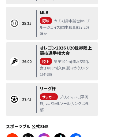
MLB
野球
カブス(鈴木誠也)vs. ブ
25:35
ルージェイズ(岡本和真)(27:20)
ほか
オレゴン2026 U20世界陸上
競技選手権大会
26:00
陸上
男子100m(清水空跳)、
女子800m(久保凛)ほか(リンク
は外部)
リーグ杯
サッカー
ブリストル・C(平河
27:45
悠) vs. ウォルソール(リンクは外
部)
スポーツブル 公式SNS