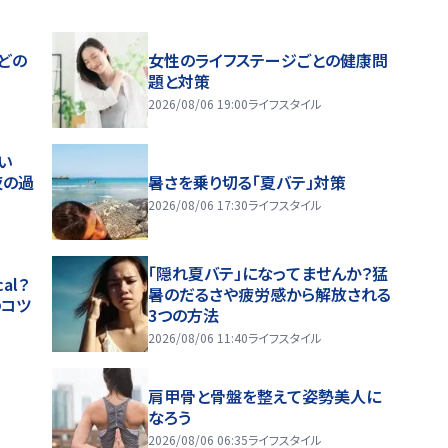
どの
女性のライフステージごとの健康問
題と対策
2026/08/06 19:00
ライフスタイル
い
夜の過
暑さを乗り切る「夏バテ」対策
2026/08/06 17:30
ライフスタイル
「隠れ夏バテ」になってませんか？猛
al？
暑のだるさや疲労感から解放される
のコツ
3つの方法
2026/08/06 11:40
ライフスタイル
肩甲骨と骨盤を整えて姿勢美人に
なろう
2026/08/06 06:35
ライフスタイル