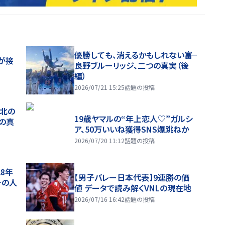
優勝しても、消えるかもしれない――富
が接
良野ブルーリッジ、二つの真実（後
編）
2026/07/21 15:25
話題の投稿
、北の
19歳ヤマルの“年上恋人♡”ガルシ
つの真
ア、50万いいね獲得SNS爆跳ねか
2026/07/20 11:12
話題の投稿
28年
【男子バレー日本代表】9連勝の価
チの人
値 データで読み解くVNLの現在地
2026/07/16 16:42
話題の投稿