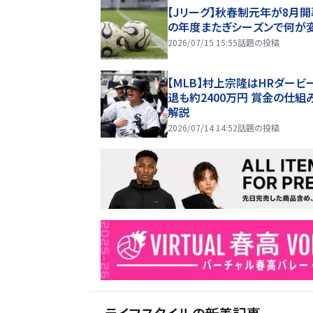
【Jリーグ】秋春制元年が8月開
の年度またぎシーズンで何が
2026/07/15 15:55
話題の投稿
【MLB】村上宗隆はHRダービ
退も約2400万円 賞金の仕組
解説
2026/07/14 14:52
話題の投稿