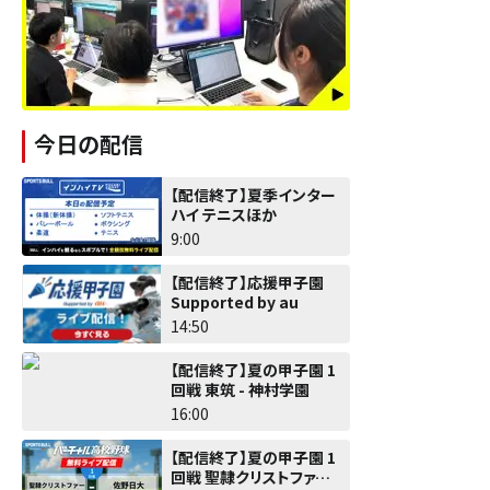
今日の配信
【配信終了】夏季インター
ハイ テニスほか
9:00
【配信終了】応援甲子園
Supported by au
14:50
【配信終了】夏の甲子園 1
回戦 東筑 - 神村学園
16:00
【配信終了】夏の甲子園 1
回戦 聖隷クリストファー -