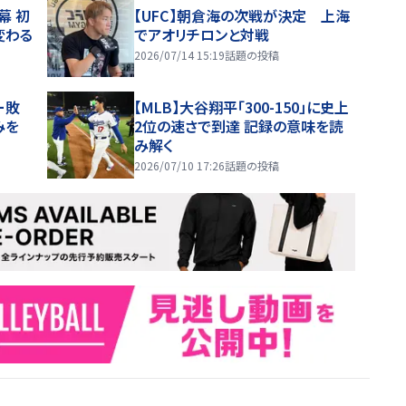
幕 初
【UFC】朝倉海の次戦が決定 上海
変わる
でアオリチロンと対戦
2026/07/14 15:19
話題の投稿
ー敗
【MLB】大谷翔平「300-150」に史上
みを
2位の速さで到達 記録の意味を読
み解く
2026/07/10 17:26
話題の投稿