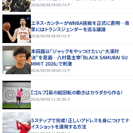
2026/08/08 09:00
バスケ
エネス・カンターがWNBA挑戦を正式に表明…背
景にはトランスジェンダーを巡る議論
2026/08/08 08:09
バスケ
本田蕗以「ジャックをやっつけたい」“大濠対
決”を意識…八村塁主宰『BLACK SAMURAI SU
MMIT 2026』で刺激
2026/08/08 08:00
バスケ
【ゴルフ】肩の縦回転の動きはカラダから作る！
2026/08/08 11:30
ゴルフ
５ステップで完成！正しいアドレスを身につけてナ
イスショットを連発する方法