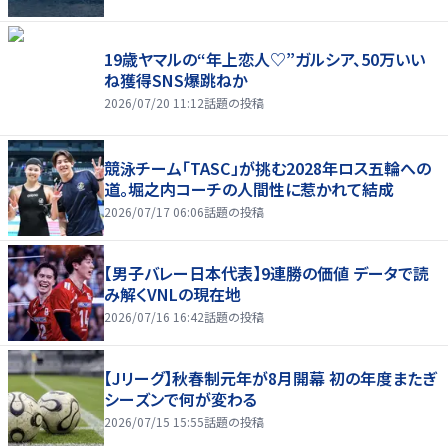
19歳ヤマルの“年上恋人♡”ガルシア、50万いい
ね獲得SNS爆跳ねか
2026/07/20 11:12
話題の投稿
競泳チーム「TASC」が挑む2028年ロス五輪への
道。堀之内コーチの人間性に惹かれて結成
2026/07/17 06:06
話題の投稿
【男子バレー日本代表】9連勝の価値 データで読
み解くVNLの現在地
2026/07/16 16:42
話題の投稿
【Jリーグ】秋春制元年が8月開幕 初の年度またぎ
シーズンで何が変わる
2026/07/15 15:55
話題の投稿