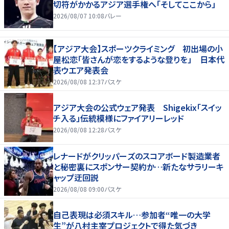
切符がかかるアジア選手権へ「そしてここから」
2026/08/07 10:08
バレー
【アジア大会】スポーツクライミング 初出場の小
屋松恋「皆さんが恋をするような登りを」 日本代
表ウエア発表会
2026/08/08 12:37
バスケ
アジア大会の公式ウェア発表 Shigekix「スイッ
チ入る」伝統模様にファイアリーレッド
2026/08/08 12:28
バスケ
レナードがクリッパーズのスコアボード製造業者
と秘密裏にスポンサー契約か‬…新たなサラリーキ
ャップ迂回説
2026/08/08 09:00
バスケ
自己表現は必須スキル…参加者“唯一の大学
生”が八村主宰プロジェクトで得た気づき