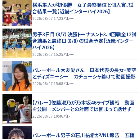
横浜隼人が初優勝 女子最終順位と個人賞、試
合結果一覧【近畿インターハイ2026】
2026/08/07 17:23
バレー
男子3日目（8/7）決勝トーナメント3、4回戦全12試
合結果と最終日（8/8）の試合予定【近畿インター
ハイ2026】
2026/08/07 15:25
バレー
バレーボール大友愛さん 日本代表の長女・美空
とディズニーシー カチューシャ着けて動画撮影
2026/08/07 15:08
バレー
【バレー】佐藤淑乃が乃木坂46ライブ観戦 動画
を公開 メンバーとの対面では固まって話せず
2026/08/07 10:46
バレー
バレーボール男子の石川祐希がVNL報告 五輪