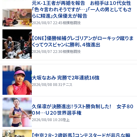
元Ｋ-１王者が再婚を報告 お相手は１０代女性
「色々言われそうですが…」「一人の男としてもさ
らに精進」久保優太が報告
2026/08/07 22:45
相撲格闘技
【ONE】優勝候補グレゴリアンがローキック蹴りま
くってウスビャンに勝利、４強進出
2026/08/07 22:30
相撲格闘技
大坂なおみ 完勝で2年連続16強
2026/08/08 08:31
テニス
久保凛が決勝進出！ラスト勝負制した！ 女子８０
０Ｍ…Ｕ２０世界選手権
2026/08/08 10:20
陸上
【中京２Ｒ・２歳新馬】コンテスタードが非凡な瞬