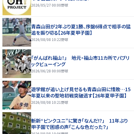
2026/05/27 00:00
野球
青森山田が2年ぶり夏1勝、序盤6得点で相手の猛
追を振り切る【26年夏甲子園】
2026/08/08 10:22
野球
「がんばれ福山！」 地元・福山市11カ所でパブリ
ックビューイング
2026/06/28 00:00
野球
遊学館が追い上げ見せるも青森山田に惜敗…15
年夏以来の聖地初戦突破逃す【26年夏甲子園】
2026/08/08 10:21
野球
斬新“ピンクユニ”に驚き「なんだ!?」 11年ぶり
甲子園で困惑の声「こんな色だった？」
2026/08/08 10:06
野球