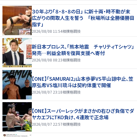
３０年ぶり「８・８・８の日」 に新十両・時不動が末
広がりの関取人生を誓う 「秋場所は全勝優勝目
指す」
2026/08/08 11:54
相撲格闘技
新日本プロレス、「熊本地震 チャリティＴシャツ」
発売…利益全額を復興支援へ寄付
2026/08/08 08:23
相撲格闘技
【ONE】「SAMURAI2」山本歩夢VS平山諒中止、笠
原弘希VS塩川琉斗は契約体重で開催
2026/08/07 23:18
相撲格闘技
【ONE】スーパーレックがまさかの右ひざ負傷でダ
ヤカエフにTKO負け、４連敗で正念場
2026/08/07 22:57
相撲格闘技