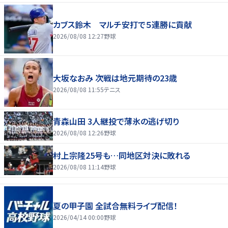
カブス鈴木 マルチ安打で５連勝に貢献
2026/08/08 12:27
野球
大坂なおみ 次戦は地元期待の23歳
2026/08/08 11:55
テニス
青森山田 3人継投で薄氷の逃げ切り
2026/08/08 12:26
野球
村上宗隆25号も…同地区対決に敗れる
2026/08/08 11:14
野球
夏の甲子園 全試合無料ライブ配信！
2026/04/14 00:00
野球