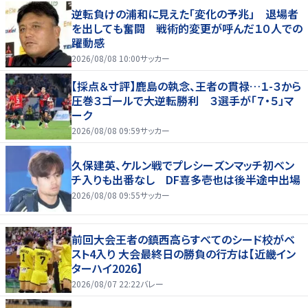
逆転負けの浦和に見えた「変化の予兆」 退場者
を出しても奮闘 戦術的変更が呼んだ１０人での
躍動感
2026/08/08 10:00
サッカー
【採点＆寸評】鹿島の執念、王者の貫禄…１-３から
圧巻３ゴールで大逆転勝利 ３選手が「７・５」マ
ーク
2026/08/08 09:59
サッカー
久保建英、ケルン戦でプレシーズンマッチ初ベン
チ入りも出番なし DF喜多壱也は後半途中出場
2026/08/08 09:55
サッカー
前回大会王者の鎮西高らすべてのシード校がベ
スト4入り 大会最終日の勝負の行方は【近畿イン
ターハイ2026】
2026/08/07 22:22
バレー