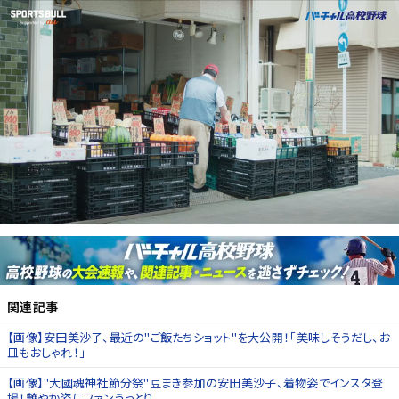
関連記事
【画像】安田美沙子、最近の"ご飯たちショット"を大公開！「美味しそうだし、お
皿もおしゃれ！」
【画像】"大國魂神社節分祭"豆まき参加の安田美沙子、着物姿でインスタ登
場！艶やか姿にファンうっとり