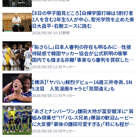
【8日の甲子園見どころ】白樺学園打線は5割打者
2人を含む2年生5人が中心、聖光学院を止めた東
日大昌平・右腕エースに挑む
2026/08/08 10:32
野球
「恥さらし」日本人審判の存在も明るみに…性接
待疑惑で韓国サッカー協会が公式釈明の衝撃
国内でも強まる非難「事実なら審判を買収したこ
とになる」
2026/08/08 12:41
サッカー
【横浜】「ヤバい」鮮烈デビュー16歳三井寺眞、SN
S注目 人気漫画キャラと「見間違え」も
2026/08/08 11:55
サッカー
｢あざとナンバーワン｣鎌田大地が冨安健洋に“肩
組み頭乗せ”!?｢パレス兄弟｣爆誕の歓迎ムービー
に大反響｢最後の鎌田可愛すぎる｣｢粋にも程があ
る！」
2026/08/08 10:50
サッカー