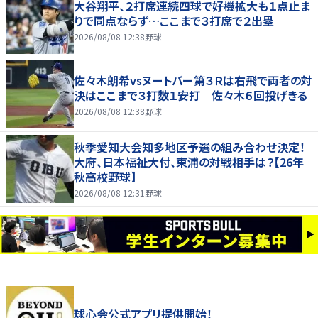
大谷翔平、２打席連続四球で好機拡大も１点止ま
りで同点ならず…ここまで３打席で２出塁
2026/08/08 12:38
野球
佐々木朗希vsヌートバー第３Ｒは右飛で両者の対
決はここまで３打数１安打 佐々木６回投げきる
2026/08/08 12:38
野球
秋季愛知大会知多地区予選の組み合わせ決定！
大府、日本福祉大付、東浦の対戦相手は？【26年
秋高校野球】
2026/08/08 12:31
野球
球心会公式アプリ提供開始！