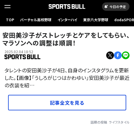
今日の予定
TOP
バーチャル高校野球
インターハイ
東京六大学野球
dodaSPO
（新しいタブ
安田美沙子がストレッチとケアをしてもらい、
マラソンへの調整は順調！
2025.02.04 18:52
タレントの安田美沙子が4日、自身のインスタグラムを更新
した。【画像】「うしろがじつはかわゆい」安田美沙子が最近
の衣装を紹…
記事全文を見る
話題の投稿
ライフスタイル