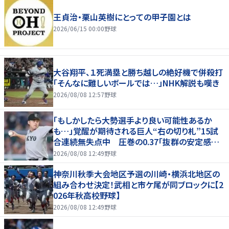
王貞治・栗山英樹にとっての甲子園とは
2026/06/15 00:00
野球
大谷翔平、１死満塁と勝ち越しの絶好機で併殺打
「そんなに難しいボールでは…」NHK解説も嘆き
2026/08/08 12:57
野球
「もしかしたら大勢選手より良い可能性あるか
も…」覚醒が期待される巨人“右の切り札”15試
合連続無失点中 圧巻の0.37「抜群の安定感を
持っている」
2026/08/08 12:49
野球
神奈川秋季大会地区予選の川崎・横浜北地区の
組み合わせ決定！武相と市ケ尾が同ブロックに【2
026年秋高校野球】
2026/08/08 12:49
野球