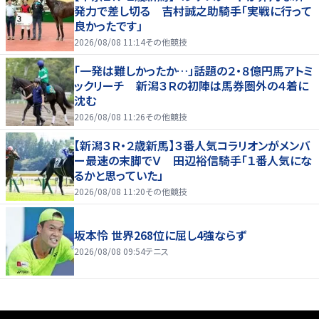
発力で差し切る 吉村誠之助騎手「実戦に行って
良かったです」
2026/08/08 11:14
その他競技
「一発は難しかったか…」話題の２・８億円馬アトミ
ックリーチ 新潟３Ｒの初陣は馬券圏外の４着に
沈む
2026/08/08 11:26
その他競技
【新潟３Ｒ・２歳新馬】３番人気コラリオンがメンバ
ー最速の末脚でＶ 田辺裕信騎手「１番人気にな
るかと思っていた」
2026/08/08 11:20
その他競技
坂本怜 世界268位に屈し4強ならず
2026/08/08 09:54
テニス