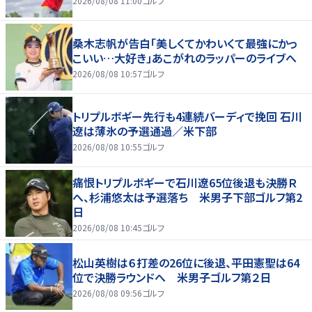
2026/08/08 11:00
ゴルフ
桑木志帆が告白「美しくてかわいくて最強にかっ
こいい…大好き」あこがれのラッパーのライブへ
2026/08/08 10:57
ゴルフ
トリプルボギー先行も4連続バーディで挽回 石川
遼は薄氷の予選通過／米下部
2026/08/08 10:55
ゴルフ
痛恨トリプルボギーで石川遼65位後退も決勝Ｒ
へ、杉浦悠太は予選落ち 米男子下部ゴルフ第2
日
2026/08/08 10:45
ゴルフ
松山英樹は６打差の26位に後退、平田憲聖は64
位で決勝ラウンドへ 米男子ゴルフ第２日
2026/08/08 09:56
ゴルフ