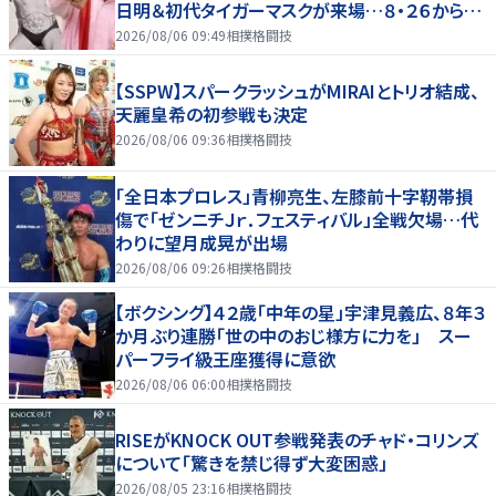
日明＆初代タイガーマスクが来場…８・２６から９・
７まで
2026/08/06 09:49
相撲格闘技
【SSPW】スパークラッシュがMIRAIとトリオ結成、
天麗皇希の初参戦も決定
2026/08/06 09:36
相撲格闘技
「全日本プロレス」青柳亮生、左膝前十字靭帯損
傷で「ゼンニチＪｒ．フェスティバル」全戦欠場…代
わりに望月成晃が出場
2026/08/06 09:26
相撲格闘技
【ボクシング】４２歳「中年の星」宇津見義広、８年３
か月ぶり連勝「世の中のおじ様方に力を」 スー
パーフライ級王座獲得に意欲
2026/08/06 06:00
相撲格闘技
RISEがKNOCK OUT参戦発表のチャド・コリンズ
について「驚きを禁じ得ず大変困惑」
2026/08/05 23:16
相撲格闘技