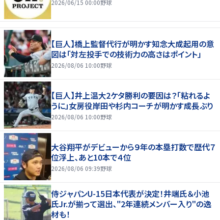
2026/06/15 00:00
野球
【巨人】橋上監督代行が明かす知念大成起用の意
図は「対左投手での技術力の高さはポイント」
2026/08/06 10:00
野球
【巨人】井上温大2ケタ勝利の要因は？「粘れるよ
うに」女房役岸田や杉内コーチが明かす成長ぶり
2026/08/06 10:00
野球
大谷翔平がデビューから９年の本塁打数で歴代７
位浮上、あと10本で４位
2026/08/06 09:39
野球
侍ジャパンU-15日本代表が決定！井端氏＆小池
氏Jr.が揃って選出、"2年連続メンバー入り"の逸
材も！