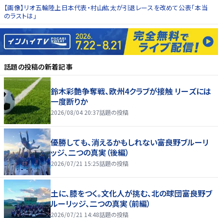
【画像】リオ五輪陸上日本代表・村山紘太が引退レースを改めて公表「本当
のラストは」
話題の投稿
の新着記事
鈴木彩艶争奪戦、欧州4クラブが接触 リーズには
一度断りか
2026/08/04 20:37
話題の投稿
優勝しても、消えるかもしれない――富良野ブルーリ
ッジ、二つの真実（後編）
2026/07/21 15:25
話題の投稿
土に、膝をつく。文化人が挑む、北の球団――富良野ブ
ルーリッジ、二つの真実（前編）
2026/07/21 14:48
話題の投稿