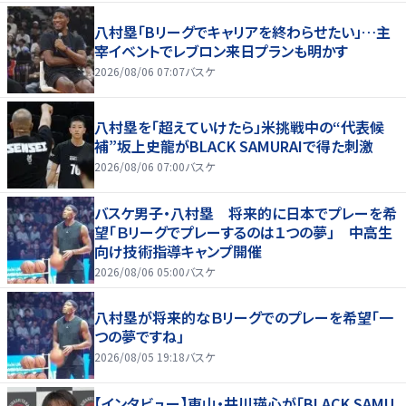
八村塁「Bリーグでキャリアを終わらせたい」…主
宰イベントでレブロン来日プランも明かす
2026/08/06 07:07
バスケ
八村塁を「超えていけたら」米挑戦中の“代表候
補”坂上史龍がBLACK SAMURAIで得た刺激
2026/08/06 07:00
バスケ
バスケ男子・八村塁 将来的に日本でプレーを希
望「Ｂリーグでプレーするのは１つの夢」 中高生
向け技術指導キャンプ開催
2026/08/06 05:00
バスケ
八村塁が将来的なＢリーグでのプレーを希望「一
つの夢ですね」
2026/08/05 19:18
バスケ
【インタビュー】東山・井川瑛心が「BLACK SAMU