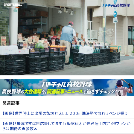
関連記事
【画像】世界陸上に出場の飯塚翔太🏃‍♂️、２００m準決勝で敗れリベンジ誓う
【画像】「最高です👏🏻応援してます！」飯塚翔太が世界陸上内定🎉!!ファンか
らは期待の声多数🔥