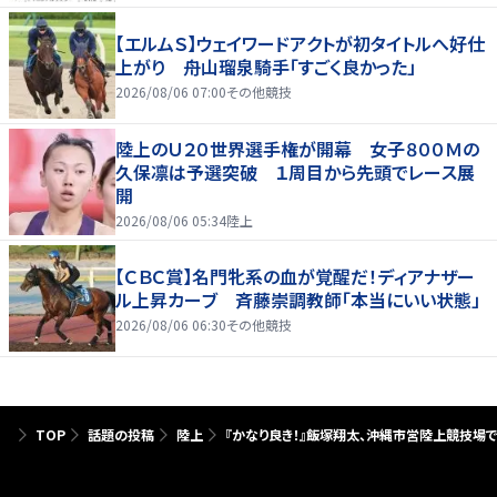
【エルムＳ】ウェイワードアクトが初タイトルへ好仕
上がり 舟山瑠泉騎手「すごく良かった」
2026/08/06 07:00
その他競技
陸上のＵ２０世界選手権が開幕 女子８００Ｍの
久保凛は予選突破 １周目から先頭でレース展
開
2026/08/06 05:34
陸上
【ＣＢＣ賞】名門牝系の血が覚醒だ！ディアナザー
ル上昇カーブ 斉藤崇調教師「本当にいい状態」
2026/08/06 06:30
その他競技
TOP
話題の投稿
陸上
『かなり良き！』飯塚翔太、沖縄市営陸上競技場