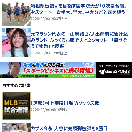
箱根駅伝初Ｖを目指す国学院大が「０次夏合宿」
をスタート 青学大、早大、中大などと覇を競う
2026/08/03 20:37
陸上
元マラソン代表の一山麻緒さん「出産前に駆け込
みランド」ふっくらお腹で夫と２ショット 「幸せそ
うで素敵」と反響
2026/08/03 17:09
陸上
おすすめの記事
【速報】村上宗隆出場 Wソックス戦
2026/08/06 08:10
野球
カブス今永 大谷に先頭弾被弾も8勝目