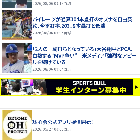
2026/08/06 09:18
野球
パイレーツが通算304本塁打のオズナを自由契
約、今季打率.203、８本塁打と低迷
2026/08/06 09:05
野球
「2人の一騎打ちとなっている」大谷翔平とPCA、
白熱する“MVP争い” 米メディア「強烈なアピー
ルを続けている」
2026/08/06 09:04
野球
球心会公式アプリ提供開始！
2026/05/27 00:00
野球