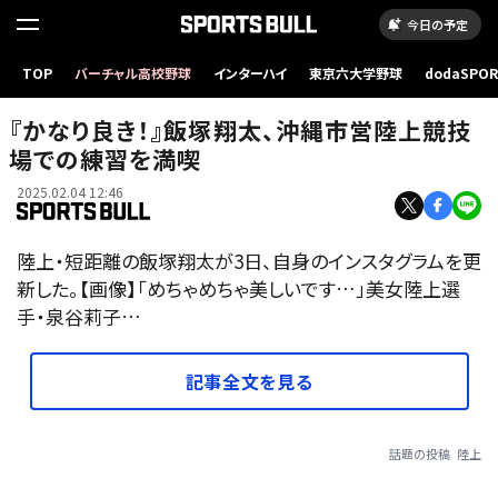
今日の予定
TOP
バーチャル高校野球
インターハイ
東京六大学野球
dodaSPO
（新しいタブ
『かなり良き！』飯塚翔太、沖縄市営陸上競技
場での練習を満喫
2025.02.04 12:46
陸上・短距離の飯塚翔太が3日、自身のインスタグラムを更
新した。【画像】「めちゃめちゃ美しいです…」美女陸上選
手・泉谷莉子…
記事全文を見る
話題の投稿
陸上