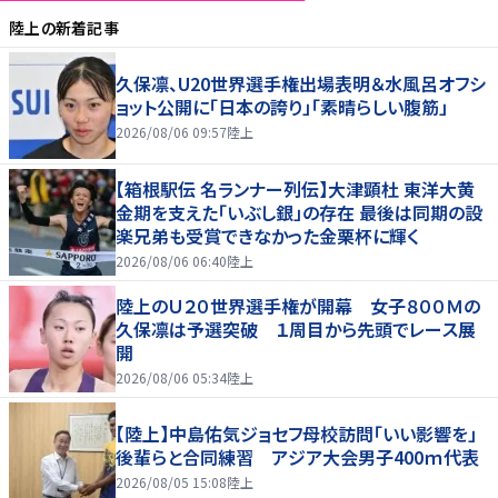
陸上
の新着記事
久保凛、U20世界選手権出場表明＆水風呂オフシ
ョット公開に「日本の誇り」「素晴らしい腹筋」
2026/08/06 09:57
陸上
【箱根駅伝 名ランナー列伝】大津顕杜 東洋大黄
金期を支えた「いぶし銀」の存在 最後は同期の設
楽兄弟も受賞できなかった金栗杯に輝く
2026/08/06 06:40
陸上
陸上のＵ２０世界選手権が開幕 女子８００Ｍの
久保凛は予選突破 １周目から先頭でレース展
開
2026/08/06 05:34
陸上
【陸上】中島佑気ジョセフ母校訪問「いい影響を」
後輩らと合同練習 アジア大会男子400ｍ代表
2026/08/05 15:08
陸上