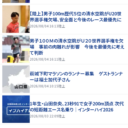
【陸上】男子100m歴代５位の清水空跳がU20世
界選手権欠場、安全面と今後のレース最優先に
2026/08/04 16:13
陸上
男子１００Ｍの清水空跳がＵ２０世界選手権を欠
場 事前の肉離れが影響 今後を最優先に考え
て判断
2026/08/04 16:11
陸上
萩城下町マラソンのランナー募集 ゲストランナ
ーは福士加代子さん
2026/08/04 10:15
陸上
1年生・山田奈央、23秒91で女子200m頂点 次代
の短距離エース名乗り｜インターハイ2026
2026/08/03 22:09
陸上