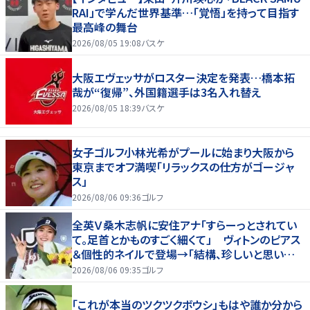
RAI」で学んだ世界基準…「覚悟」を持って目指す
最高峰の舞台
2026/08/05 19:08
バスケ
大阪エヴェッサがロスター決定を発表…橋本拓
哉が“復帰”、外国籍選手は3名入れ替え
2026/08/05 18:39
バスケ
女子ゴルフ小林光希がプールに始まり大阪から
東京までオフ満喫「リラックスの仕方がゴージャ
ス」
2026/08/06 09:36
ゴルフ
全英Ｖ桑木志帆に安住アナ「すらーっとされてい
て。足首とかものすごく細くて」 ヴィトンのピアス
＆個性的ネイルで登場→「結構、珍しいと思いま
す」
2026/08/06 09:35
ゴルフ
「これが本当のツクツクボウシ」もはや誰か分から