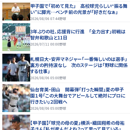
甲子園で「初めて見た」 高校球児らしい“振る舞
い”に脚光…ベンチ前の光景が「好きだなぁ」
2026/08/06 07:44
野球
3年ぶりの社、応援背に行進 「全力出す」初戦は
智弁和歌山と11日
2026/07/11 00:00
野球
札幌日大・安井マネジャー「一番悔しいのは選手」
裏方の矜持涙なし 次のステージは「野球に関係
する仕事」
2026/08/06 05:00
野球
仙台育英・田山 開幕弾「打った瞬間」夏の甲子
園１号「この大舞台でアピールして絶対にプロに
行きたい」２回戦へ
2026/08/06 05:00
野球
【甲子園】「球児の母の夏」横浜・織田翔希の母祐
子さん「私が産んだよね？って思って見ている」