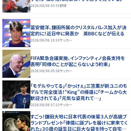
2026/08/06 05:55
野球
冨安健洋、鎌田所属のクリスタルパレス加入が決
定的に！近日中に発表か 英BBCなどが伝える
2026/08/06 10:10
サッカー
FIFA緊急会議実施、インファンティノ会長支持を
表明「同様のことが起こらないよう約束」
2026/08/06 09:38
サッカー
｢モデルやってる｣｢かっけぇ｣三笘薫が新ユニのモ
デルで完全復活！“King”の帰還に｢チームから大
歓迎されてる｣｢元気な姿見れて…｣
2026/08/06 07:15
サッカー
すごっ！鎌田大地に日本代表の後輩３人が高級ブ
ランドプレゼント「律儀に誕プレを届けに家来てく
れた」３０歳の誕生日に巨大な袋を持って自宅訪