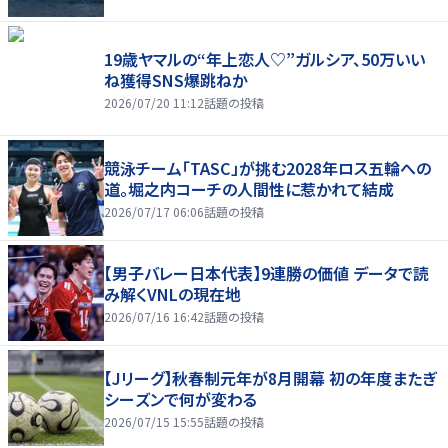
19歳ヤマルの“年上恋人♡”ガルシア、50万いい
ね獲得SNS爆跳ねか
2026/07/20 11:12
話題の投稿
競泳チーム「TASC」が挑む2028年ロス五輪への
道。堀之内コーチの人間性に惹かれて結成
2026/07/17 06:06
話題の投稿
【男子バレー日本代表】9連勝の価値 データで読
み解くVNLの現在地
2026/07/16 16:42
話題の投稿
【Jリーグ】秋春制元年が8月開幕 初の年度またぎ
シーズンで何が変わる
2026/07/15 15:55
話題の投稿