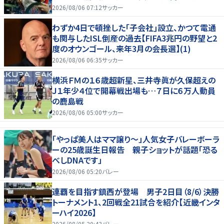
問
2026/08/06 07:12
サッカー
わずか4日で頓挫した｢子会社｣設立、かつて電通
も関与したISL倒産の過去【FIFA3兆円の野望と2
度のオウンゴール、来年3月の会長選】(1)
2026/08/06 06:35
サッカー
横浜ＦＭの１６歳超新星、三井寺眞が久保超えの
Ｊ１年少４位で開幕戦出場も…７日に６万人動員
の鹿島戦
2026/08/06 05:00
サッカー
「やっぱ美人はママ譲り～」人気女子バレーボーラ
ーの25歳誕生日報告 親子ショットが話題「恐る
べしDNAです」
2026/08/06 05:20
バレー
連覇を目指す鎮西が登場 男子2日目（8/6）決勝
トーナメント1、2回戦全21試合を紹介【近畿インタ
ーハイ2026】
2026/08/05 20:43
バレー