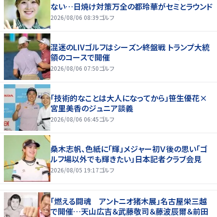
ない…日焼け対策万全の都玲華がセミとラウンド
2026/08/06 08:39
ゴルフ
混迷のLIVゴルフはシーズン終盤戦 トランプ大統
領のコースで開催
2026/08/06 07:50
ゴルフ
「技術的なことは大人になってから」笹生優花×
宮里美香のジュニア談義
2026/08/06 06:45
ゴルフ
桑木志帆、色紙に「輝」メジャー初Ｖ後の思い「ゴ
ルフ場以外でも輝きたい」日本記者クラブ会見
2026/08/05 19:17
ゴルフ
「燃える闘魂 アントニオ猪木展」名古屋栄三越
で開催…天山広吉＆武藤敬司＆藤波辰爾＆前田