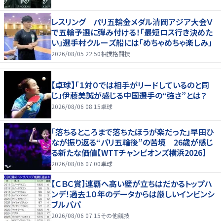
レスリング パリ五輪金メダル清岡アジア大会Ｖ
で五輪予選に弾み付ける！「最短ロス行き決めた
い」選手村クルーズ船には「めちゃめちゃ楽しみ」
2026/08/05 22:50
相撲格闘技
【卓球】「１対０では相手がリードしているのと同
じ」伊藤美誠が感じる中国選手の“強さ”とは？
2026/08/06 08:15
卓球
「落ちるところまで落ちたほうが楽だった」早田ひ
なが振り返る“パリ五輪後”の苦境 26歳が感じ
る新たな価値【WTTチャンピオンズ横浜2026】
2026/08/06 07:00
卓球
【ＣＢＣ賞】連覇へ高い壁が立ちはだかるトップハ
ンデ！過去１０年のデータからは厳しいインビンシ
ブルパパ
2026/08/06 07:15
その他競技