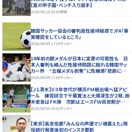
【夏の甲子園・ベンチ入り選手】
2026/06/18 00:00
野球
韓国サッカー協会の審判員性接待疑惑でJFA「事
実確認をしているところ」
2026/08/09 17:19
サッカー
14年前の銅メダルが日本に変更の可能性も 日
本人審判も絡んだ性接待問題に揺れる韓国サッ
カー界 “五輪メダル剝奪”に危機感「悲劇に見
舞われる」
2026/08/09 17:00
サッカー
【Ｊ１清水】０３年世代が横浜ＦＭ戦出場へ猛アピ
ール 練習試合で千葉寛汰と大畑凜生が２発、鈴
木奎吾はＦＫ弾 次節はエースＦＷ呉世勲が出
場停止
2026/08/09 16:55
サッカー
【東京】長友佑都「みんなの声援マジ魂震えた」現
役続行発表後初のインスタ更新