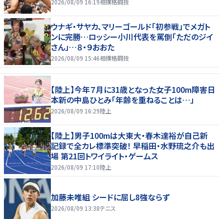
2026/08/09 16:19
相撲格闘技
ウナギ・サヤカ、マリーゴールド「初参戦」でメガト
ンに完勝…ロッシー小川代表を罵倒「ただのジイ
さん」…８・９おおた
2026/08/09 15:46
相撲格闘技
【陸上】今年７月に31歳となった女子100m障害日
本新の中島ひとみ「年齢を重ねることは…」
2026/08/09 16:29
陸上
【陸上】男子100mは大東大・春木達裕が自己新
記録で全カレ標準突破！ 早稲田・水野琉之介も出
場 第21回トワイライト・ゲームス
2026/08/09 17:10
陸上
加藤未唯組 シードに屈し8強ならず
2026/08/09 13:38
テニス