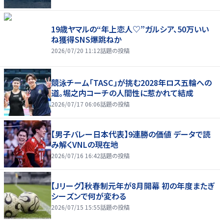
19歳ヤマルの“年上恋人♡”ガルシア、50万いい
ね獲得SNS爆跳ねか
2026/07/20 11:12
話題の投稿
競泳チーム「TASC」が挑む2028年ロス五輪への
道。堀之内コーチの人間性に惹かれて結成
2026/07/17 06:06
話題の投稿
【男子バレー日本代表】9連勝の価値 データで読
み解くVNLの現在地
2026/07/16 16:42
話題の投稿
【Jリーグ】秋春制元年が8月開幕 初の年度またぎ
シーズンで何が変わる
2026/07/15 15:55
話題の投稿