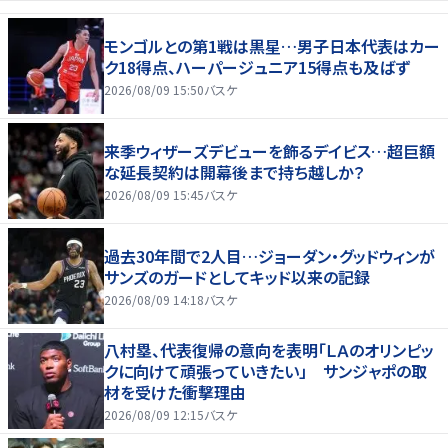
モンゴルとの第1戦は黒星…男子日本代表はカー
ク18得点、ハーパージュニア15得点も及ばず
2026/08/09 15:50
バスケ
来季ウィザーズデビューを飾るデイビス…超巨額
な延長契約は開幕後まで持ち越しか？
2026/08/09 15:45
バスケ
過去30年間で2人目…ジョーダン・グッドウィンが
サンズのガードとしてキッド以来の記録
2026/08/09 14:18
バスケ
八村塁、代表復帰の意向を表明「ＬＡのオリンピッ
クに向けて頑張っていきたい」 サンジャポの取
材を受けた衝撃理由
2026/08/09 12:15
バスケ