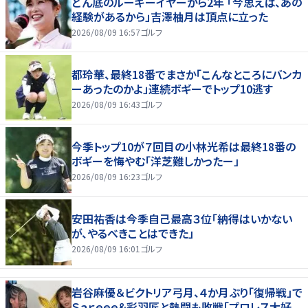
どん底のルーキーイヤーから2年 「今思えば、あの
経験があるから」吉澤柚月は頂点に立った
2026/08/09 16:57
ゴルフ
都玲華、最終18番でまさか「こんなところにバンカ
ーあったのかよ」連続ボギーでトップ10逃す
2026/08/09 16:43
ゴルフ
今季トップ10が７回目の小林光希は最終18番の
ボギーを悔やむ「洋芝難しかったー」
2026/08/09 16:23
ゴルフ
安田祐香は今季自己最高３位「納得はいかない
が、やるべきことはできた」
2026/08/09 16:01
ゴルフ
岩谷麻優＆ビクトリア弓月、４か月ぶり「復帰戦」で
Ｓａｒｅｅｅ＆彩羽匠と熱闘も敗戦「プロレス大好