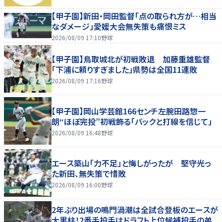
【甲子園】新田・岡田監督「点の取られ方が…相当
なダメージ」愛媛大会無失策も痛恨ミス
2026/08/09 17:10
野球
【甲子園】鳥取城北が初戦敗退 加藤重雄監督
「下浦に頼りすぎました」県勢は全国11連敗
2026/08/09 17:16
野球
【甲子園】岡山学芸館166センチ左腕田路惣一
朗“ほぼ完投”初戦飾る「バックと打線を信じて」
2026/08/09 16:48
野球
エース築山「力不足」と悔しがったが 堅守光っ
た新田、無失策で惜敗
2026/08/09 16:00
野球
2年ぶり出場の鳴門渦潮は全試合登板のエースが
大黒柱！2番手投手はドラフト上位候補投手の弟