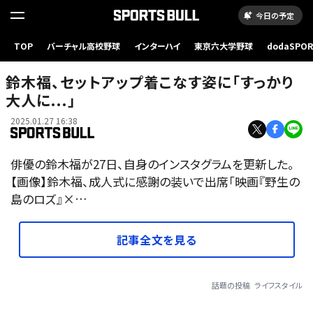
今日の予定
TOP
バーチャル高校野球
インターハイ
東京六大学野球
dodaSPO
（新しいタブ
鈴木福、セットアップ着こなす姿に「すっかり
大人に...」
2025.01.27 16:38
俳優の鈴木福が27日、自身のインスタグラムを更新した。
【画像】鈴木福、成人式に感謝の装いで出席「映画『野生の
島のロズ』×…
記事全文を見る
話題の投稿
ライフスタイル