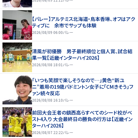
【バレー】アルテミス北海道・鳥本香琳、オフはアク
ティブに 余市でサップも体験
2026/08/09 06:00
バレー
清風が初優勝 男子最終順位と個人賞、試合結
果一覧【近畿インターハイ2026】
2026/08/08 18:01
バレー
「いつも笑顔で楽しそうなので…」黄色“新ユ
ニ”着用の19歳バドミントン女子に「CMきそう」フ
ァン続々反応
2026/08/08 16:10
バレー
前回大会王者の鎮西高らすべてのシード校がベ
スト4入り 大会最終日の勝負の行方は【近畿イン
ターハイ2026】
2026/08/07 22:22
バレー