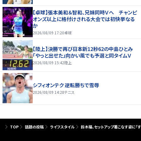
【卓球】張本美和＆智和、兄妹同時Ｖへ チャンピ
オンズ以上に格付けされる大会では初快挙なる
か
2026/08/09 17:20
卓球
【陸上】決勝で再び日本新12秒62の中島ひとみ
「やっと出せた」向かい風でも予選と同タイムＶ
2026/08/09 15:42
陸上
シフィオンテク 逆転勝ちで雪辱
2026/08/09 14:28
テニス
TOP
話題の投稿
ライフスタイル
鈴木福、セットアップ着こなす姿に「すっ