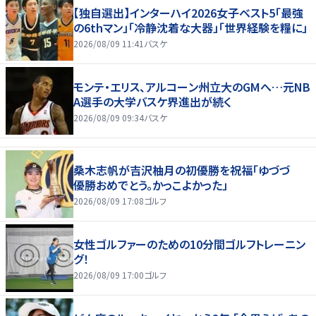
【独自選出】インターハイ2026女子ベスト5「最強
の6thマン」「冷静沈着な大器」「世界経験を糧に」
2026/08/09 11:41
バスケ
モンテ・エリス、アルコーン州立大のGMへ…元NB
A選手の大学バスケ界進出が続く
2026/08/09 09:34
バスケ
桑木志帆が吉沢柚月の初優勝を祝福「ゆづづ
優勝おめでとう。かっこよかった」
2026/08/09 17:08
ゴルフ
女性ゴルファーのための10分間ゴルフトレーニン
グ！
2026/08/09 17:00
ゴルフ