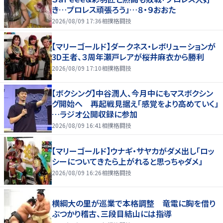
き…プロレス頑張ろう」…８・９おおた
2026/08/09 17:36
相撲格闘技
【マリーゴールド】ダークネス・レボリューションが
3D王者、３周年瀬戸レアが桜井麻衣から勝利
2026/08/09 17:10
相撲格闘技
【ボクシング】中谷潤人、今月中にもマスボクシン
グ開始へ 再起戦見据え「感覚をより高めていく」
…ラジオ公開収録に参加
2026/08/09 16:41
相撲格闘技
【マリーゴールド】ウナギ・サヤカがダメ出し「ロッ
シーについてきたら上がれると思っちゃダメ」
2026/08/09 16:26
相撲格闘技
横綱大の里が巡業で本格調整 竜電に胸を借り
ぶつかり稽古、三段目結山には指導