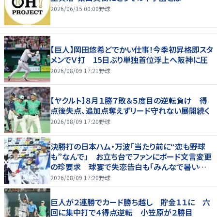
2026/06/15 00:00
野球
【巨人】岡田悠希どでかい仕事！今季初昇格即スタ
メンでＶ打 15日ぶり単独首位浮上へ阪神に圧
2026/08/09 17:21
野球
【ヤクルト】８月１勝７敗＆５度目の逆転負け 得
点後失点、追加点奪えずリード守れない展開続く
2026/08/09 17:20
野球
決勝打の日本ハム・万波「当たり前に“恋も野球
も”なんで」 お立ち台でファンにボード文言変更
の珍要求 球宴で失恋告白も「みんなで暑い夏
にしましょう！」
2026/08/09 17:20
野球
巨人が２連勝でカード勝ち越し 貯金１１に 六
回に集中打で４得点逆転 小笠原が２勝目