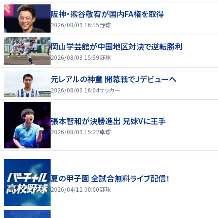
阪神・熊谷敬宥が国内FA権を取得
2026/08/09 16:15
野球
岡山学芸館が中国地区対決で逆転勝利
2026/08/09 15:59
野球
元レアルの神童 開幕戦でJデビューへ
2026/08/09 16:04
サッカー
張本智和が決勝進出 兄妹Vに王手
2026/08/09 15:22
卓球
夏の甲子園 全試合無料ライブ配信！
2026/04/12 00:00
野球