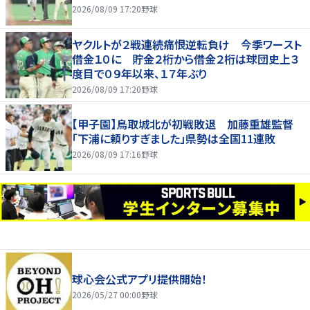
2026/08/09 17:20
野球
ヤクルトが２戦連続痛恨逆転負け 今季ワースト
借金１０に 貯金２桁から借金２桁は球団史上３
度目で０９年以来、１７年ぶり
2026/08/09 17:20
野球
【甲子園】鳥取城北が初戦敗退 加藤重雄監督
「下浦に頼りすぎました」県勢は全国11連敗
2026/08/09 17:16
野球
球心会公式アプリ提供開始！
2026/05/27 00:00
野球