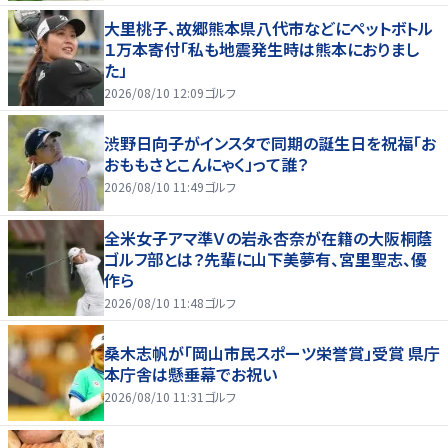
大里桃子、故郷熊本県八代市などにペットボトル
１万本寄付「私も地震発生時は熊本におりまし
た」
2026/08/10 12:09
ゴルフ
渋野日向子がインスタで同期の誕生日を祝福「お
おももさとこんにゃく」って誰？
2026/08/10 11:49
ゴルフ
全米女子アマ準Ｖの岩永杏奈が在籍の大阪桐蔭
ゴルフ部とは？先輩に山下美夢有、宮里聖志、優
作ら
2026/08/10 11:48
ゴルフ
桑木志帆が「岡山市民スポーツ栄誉賞」受賞 県庁
本庁舎は懸垂幕でお祝い
2026/08/10 11:31
ゴルフ