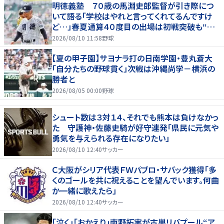
明徳義塾 ７０歳の馬淵史郎監督が引き際につ
いて語る「学校はやれと言ってくれてるんですけ
ど…」春夏通算４０度目の出場は初戦突破も“馬
淵節”炸裂
2026/08/10 11:58
野球
【夏の甲子園】サヨナラ打の日南学園・豊丸蒼大
「自分たちの野球貫く」次戦は沖縄尚学－横浜の
勝者と
2026/08/05 00:00
野球
シュート数は３対１４、それでも熊本は負けなかっ
た 守護神・佐藤史騎が好守連発「県民に元気や
勇気を与えられる存在になりたい」
2026/08/10 12:40
サッカー
Ｃ大阪がシリア代表ＦＷパブロ・サバック獲得「多
くのゴールを共に祝えることを望んでいます。何曲
か一緒に歌えたら」
2026/08/10 12:40
サッカー
｢泣く｣｢おかえり｣南野拓実が古巣リバプール“ア