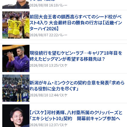
2026/08/08 16:10
バレー
前回大会王者の鎮西高らすべてのシード校がベ
スト4入り 大会最終日の勝負の行方は【近畿イン
ターハイ2026】
2026/08/07 22:22
バレー
現役続行を望むケビン・ラブ…キャリア18年目を
終えたビッグマンが希望する移籍先は？
2026/08/10 13:25
バスケ
新潟がキム・ミンウクとの契約合意を発表「求めら
れる役割に全力を尽くす」
2026/08/10 12:44
バスケ
【バスケ】河村勇輝、八村塁所属のクリッパーズと
「エキシビット10」契約 開幕前キャンプ参加へ
2026/08/10 12:37
バスケ