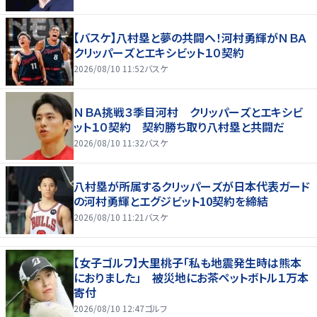
【バスケ】八村塁と夢の共闘へ！河村勇輝がＮＢＡ
クリッパーズとエキシビット１０契約
2026/08/10 11:52
バスケ
ＮＢＡ挑戦３季目河村 クリッパーズとエキシビ
ット１０契約 契約勝ち取り八村塁と共闘だ
2026/08/10 11:32
バスケ
八村塁が所属するクリッパーズが日本代表ガード
の河村勇輝とエグジビット10契約を締結
2026/08/10 11:21
バスケ
【女子ゴルフ】大里桃子「私も地震発生時は熊本
におりました」 被災地にお茶ペットボトル１万本
寄付
2026/08/10 12:47
ゴルフ