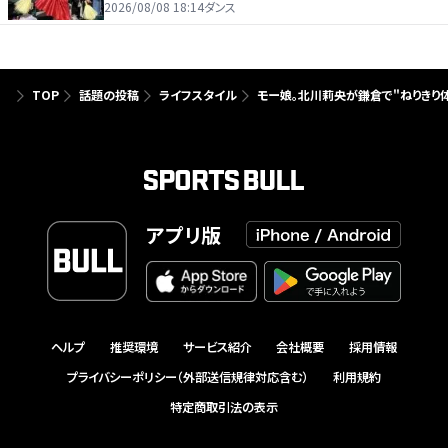
るよう」
2026/08/08 18:14
ダンス
TOP
話題の投稿
ライフスタイル
モー娘。北川莉央が鎌倉で"ねりきり
アプリ版
ヘルプ
推奨環境
サービス紹介
会社概要
採用情報
プライバシーポリシー（外部送信規律対応含む）
利用規約
特定商取引法の表示