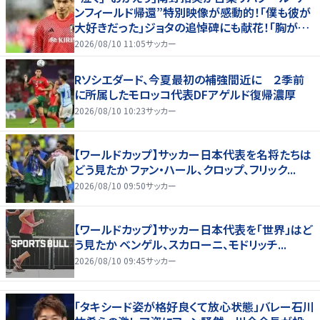
ンフィールド帰還”特別映像が感動的！｢僕も彼が
大好きだった｣ジョタの追悼碑にも献花！｢胸が熱
くなります…｣
2026/08/10 11:05
サッカー
Rソシエダード、今夏最初の補強間近に ２季前
に所属したモロッコ代表DFアゲルド復帰濃厚
2026/08/10 10:23
サッカー
【ワールドカップ】サッカー日本代表を名将たちは
どう見たか ファン・ハール、クロップ、フリック...
2026/08/10 09:50
サッカー
【ワールドカップ】サッカー日本代表を「世界」はど
う見たか ベンゲル、スカローニ、モドリッチ...
2026/08/10 09:45
サッカー
「タキシード姿が格好良くて放心状態」バレー石川