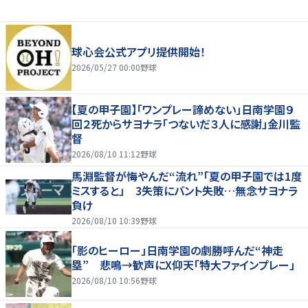
球心会公式アプリ提供開始！
2026/05/27 00:00
野球
【夏の甲子園】「ワンプレー諦めない」日南学園９
回２死からサヨナラ「つないだ３人に感謝」金川監
督
2026/08/10 11:12
野球
馬淵監督が悔やんだ“流れ”「夏の甲子園では1度
ミスすると」 3失策にバント失敗…無念サヨナラ
負け
2026/08/10 10:39
野球
「影のヒーロー」日南学園の劇勝呼んだ“神走
塁” 悲鳴→歓声にX仰天「特大ファインプレー」
2026/08/10 10:56
野球