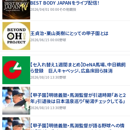
BEST BODY JAPANをライブ配信！
2026/04/01 00:00
その他競技
王貞治・栗山英樹にとっての甲子園とは
2026/06/15 00:00
野球
【セ入れ替え１週間まとめ】DeNA馬場、中日鵜飼
ら登録 巨人キャベッジ、広島床田ら抹消
2026/08/10 13:30
野球
【甲子園】明徳義塾・馬淵監督が引退時期「あと２
年」引退後は日本温泉巡り「秘湯チェックしてる」
2026/08/10 13:30
野球
【甲子園】明徳義塾・馬淵監督が語る野球への情