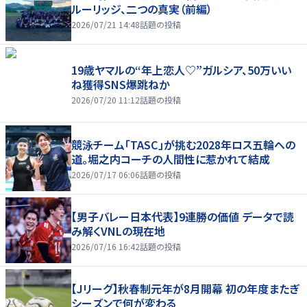
ルーリッジ、二つの真実（前編）
2026/07/21 14:48
話題の投稿
19歳ヤマルの“年上恋人♡”ガルシア、50万いい
ね獲得SNS爆跳ねか
2026/07/20 11:12
話題の投稿
競泳チーム「TASC」が挑む2028年ロス五輪への
道。堀之内コーチの人間性に惹かれて結成
2026/07/17 06:06
話題の投稿
【男子バレー日本代表】9連勝の価値 データで読
み解くVNLの現在地
2026/07/16 16:42
話題の投稿
【Jリーグ】秋春制元年が8月開幕 初の年度またぎ
シーズンで何が変わる