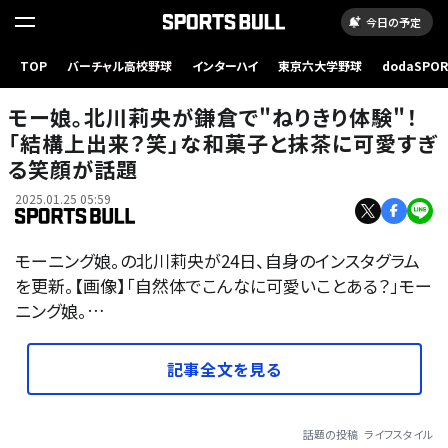
今日の予定
TOP
バーチャル高校野球
インターハイ
東京六大学野球
dodaSPO
（新しいタブ
モー娘。北川莉央が鎌倉で"ねりきり体験"！
「結構上出来？笑」な和菓子と抹茶に可愛すぎ
る笑顔が話題
2025.01.25 05:59
モーニング娘。の北川莉央が24日、自身のインスタグラム
を更新。【画像】「自然体でこんなに可愛いことある？」モー
ニング娘。…
記事全文を見る
話題の投稿
ライフスタイル