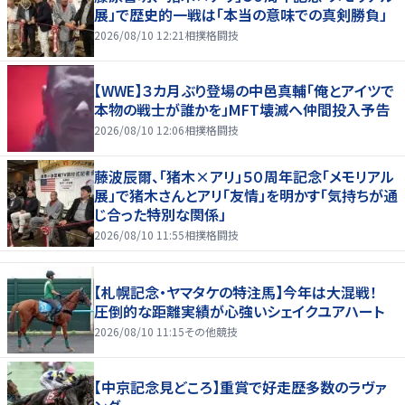
展」で歴史的一戦は「本当の意味での真剣勝負」
2026/08/10 12:21
相撲格闘技
【WWE】３カ月ぶり登場の中邑真輔「俺とアイツで
本物の戦士が誰かを」MFT壊滅へ仲間投入予告
2026/08/10 12:06
相撲格闘技
藤波辰爾、「猪木×アリ」５０周年記念「メモリアル
展」で猪木さんとアリ「友情」を明かす「気持ちが通
じ合った特別な関係」
2026/08/10 11:55
相撲格闘技
【札幌記念・ヤマタケの特注馬】今年は大混戦！
圧倒的な距離実績が心強いシェイクユアハート
2026/08/10 11:15
その他競技
【中京記念見どころ】重賞で好走歴多数のラヴァ