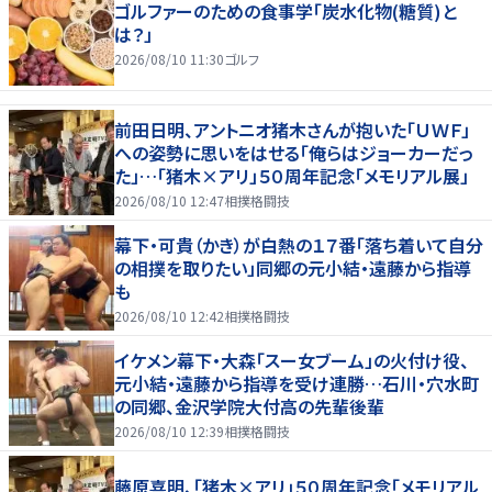
ゴルファーのための食事学「炭水化物(糖質)と
は？」
2026/08/10 11:30
ゴルフ
前田日明、アントニオ猪木さんが抱いた「ＵＷＦ」
への姿勢に思いをはせる「俺らはジョーカーだっ
た」…「猪木×アリ」５０周年記念「メモリアル展」
2026/08/10 12:47
相撲格闘技
幕下・可貴（かき）が白熱の１７番「落ち着いて自分
の相撲を取りたい」同郷の元小結・遠藤から指導
も
2026/08/10 12:42
相撲格闘技
イケメン幕下・大森「スー女ブーム」の火付け役、
元小結・遠藤から指導を受け連勝…石川・穴水町
の同郷、金沢学院大付高の先輩後輩
2026/08/10 12:39
相撲格闘技
藤原喜明、「猪木×アリ」５０周年記念「メモリアル