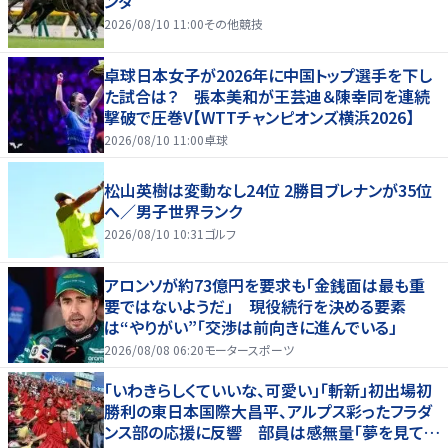
ンダ
2026/08/10 11:00
その他競技
卓球日本女子が2026年に中国トップ選手を下し
た試合は？ 張本美和が王芸迪＆陳幸同を連続
撃破で圧巻V【WTTチャンピオンズ横浜2026】
2026/08/10 11:00
卓球
松山英樹は変動なし24位 2勝目ブレナンが35位
へ／男子世界ランク
2026/08/10 10:31
ゴルフ
アロンソが約73億円を要求も「金銭面は最も重
要ではないようだ」 現役続行を決める要素
は“やりがい”「交渉は前向きに進んでいる」
2026/08/08 06:20
モータースポーツ
「いわきらしくていいな、可愛い」「斬新」初出場初
勝利の東日本国際大昌平、アルプス彩ったフラダ
ンス部の応援に反響 部員は感無量「夢を見てい