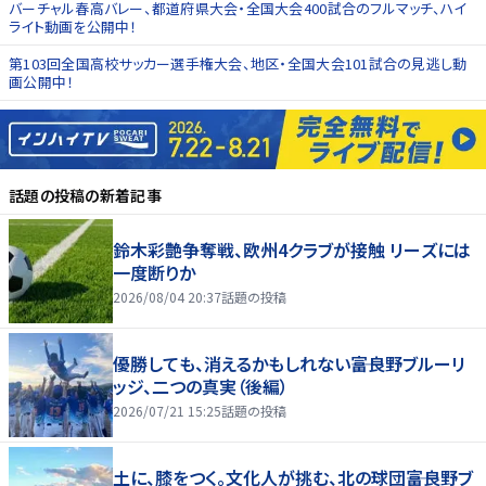
バーチャル春高バレー、都道府県大会・全国大会400試合のフルマッチ、ハイ
ライト動画を公開中！
第103回全国高校サッカー選手権大会、地区・全国大会101試合の見逃し動
画公開中！
話題の投稿
の新着記事
鈴木彩艶争奪戦、欧州4クラブが接触 リーズには
一度断りか
2026/08/04 20:37
話題の投稿
優勝しても、消えるかもしれない――富良野ブルーリ
ッジ、二つの真実（後編）
2026/07/21 15:25
話題の投稿
土に、膝をつく。文化人が挑む、北の球団――富良野ブ