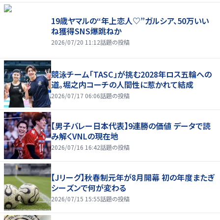
19歳ヤマルの“年上恋人♡”ガルシア、50万いい
ね獲得SNS爆跳ねか
2026/07/20 11:12
話題の投稿
競泳チーム「TASC」が挑む2028年ロス五輪への
道。堀之内コーチの人間性に惹かれて結成
2026/07/17 06:06
話題の投稿
【男子バレー日本代表】9連勝の価値 データで読
み解くVNLの現在地
2026/07/16 16:42
話題の投稿
【Jリーグ】秋春制元年が8月開幕 初の年度またぎ
シーズンで何が変わる
2026/07/15 15:55
話題の投稿