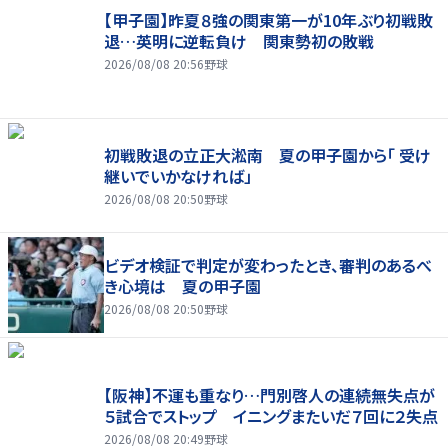
【甲子園】昨夏８強の関東第一が10年ぶり初戦敗
退…英明に逆転負け 関東勢初の敗戦
2026/08/08 20:56
野球
初戦敗退の立正大淞南 夏の甲子園から「 受け
継いでいかなければ」
2026/08/08 20:50
野球
ビデオ検証で判定が変わったとき、審判のあるべ
き心境は 夏の甲子園
2026/08/08 20:50
野球
【阪神】不運も重なり…門別啓人の連続無失点が
５試合でストップ イニングまたいだ７回に２失点
2026/08/08 20:49
野球