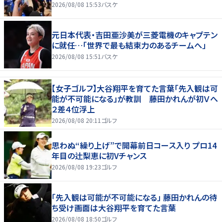
2026/08/08 15:53
バスケ
元日本代表・吉田亜沙美が三菱電機のキャプテン
に就任…「世界で最も結束力のあるチームへ」
2026/08/08 15:51
バスケ
【女子ゴルフ】大谷翔平を育てた言葉「先入観は可
能が不可能になる」が教訓 藤田かれんが初Ｖへ
２差４位浮上
2026/08/08 20:11
ゴルフ
思わぬ“繰り上げ”で開幕前日コース入り プロ14
年目の辻梨恵に初Vチャンス
2026/08/08 19:23
ゴルフ
「先入観は可能が不可能になる」 藤田かれんの待
ち受け画面は大谷翔平を育てた言葉
2026/08/08 18:50
ゴルフ