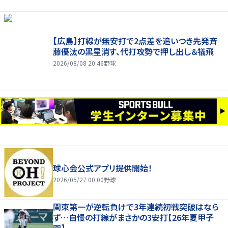
【広島】打線が無安打で2点差を追いつき先発斉
藤優汰の黒星消す、代打攻勢で押し出し＆犠飛
2026/08/08 20:46
野球
球心会公式アプリ提供開始！
2026/05/27 00:00
野球
関東第一が逆転負けで3年連続初戦突破はなら
ず…自慢の打線がまさかの3安打【26年夏甲子