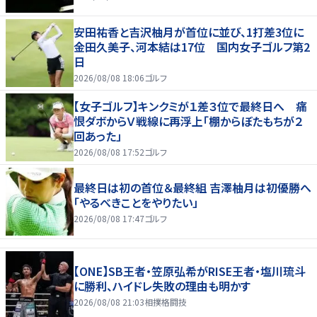
安田祐香と吉沢柚月が首位に並び、1打差3位に
金田久美子、河本結は17位 国内女子ゴルフ第2
日
2026/08/08 18:06
ゴルフ
【女子ゴルフ】キンクミが１差３位で最終日へ 痛
恨ダボからＶ戦線に再浮上「棚からぼたもちが２
回あった」
2026/08/08 17:52
ゴルフ
最終日は初の首位＆最終組 吉澤柚月は初優勝へ
「やるべきことをやりたい」
2026/08/08 17:47
ゴルフ
【ONE】SB王者・笠原弘希がRISE王者・塩川琉斗
に勝利、ハイドレ失敗の理由も明かす
2026/08/08 21:03
相撲格闘技