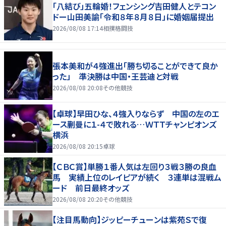
「八結び」五輪婚！フェンシング吉田健人とテコン
ドー山田美諭「令和８年８月８日」に婚姻届提出
2026/08/08 17:14
相撲格闘技
張本美和が４強進出「勝ち切ることができて良か
った」 準決勝は中国・王芸迪と対戦
2026/08/08 20:08
その他競技
【卓球】早田ひな、４強入りならず 中国の左のエ
ース蒯曼に１-４で敗れる…ＷＴＴチャンピオンズ
横浜
2026/08/08 20:15
卓球
【ＣＢＣ賞】単勝１番人気は左回り３戦３勝の良血
馬 実績上位のレイピアが続く ３連単は混戦ム
ード 前日最終オッズ
2026/08/08 20:20
その他競技
【注目馬動向】ジッピーチューンは紫苑Ｓで復