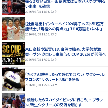
揺るぎない自負…田臥勇太は日本バスケの“明る
い未来”を確信
2026/08/08 18:36
バスケ
【独自選出】インターハイ2026男子ベスト5「超万
能戦士」「規格外の得点力」「U18落選をバネに」
2026/08/08 18:00
バスケ
東山高校や滋賀U18、台湾の強豪、大学勢が激
突…サン・クロレラ主催『SC CUP 2026』が開催へ
2026/08/08 17:00
バスケ
「たくさん説得したって感じではない」マクシー、レ
ブロンの“リクルート活動”を語る
2026/08/08 16:28
バスケ
「優勝したらスカイダイビングに行こう」…ブラウ
ン、新生シクサーズの交流を明かす