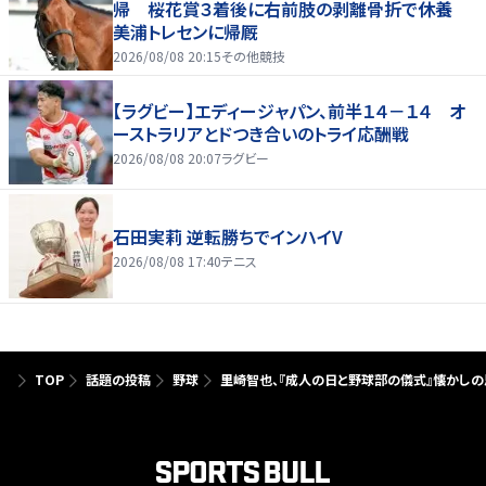
帰 桜花賞３着後に右前肢の剥離骨折で休養
美浦トレセンに帰厩
2026/08/08 20:15
その他競技
【ラグビー】エディージャパン、前半１４－１４ オ
ーストラリアとドつき合いのトライ応酬戦
2026/08/08 20:07
ラグビー
石田実莉 逆転勝ちでインハイV
2026/08/08 17:40
テニス
TOP
話題の投稿
野球
里崎智也、『成人の日と野球部の儀式』懐かし