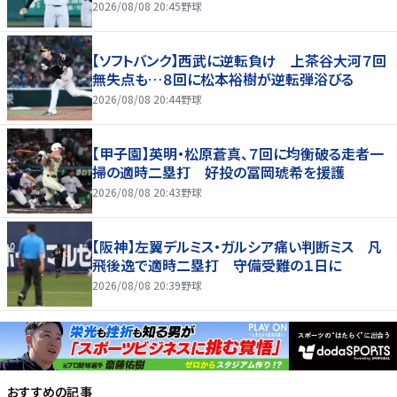
2026/08/08 20:45
野球
【ソフトバンク】西武に逆転負け 上茶谷大河７回
無失点も…８回に松本裕樹が逆転弾浴びる
2026/08/08 20:44
野球
【甲子園】英明・松原蒼真、７回に均衡破る走者一
掃の適時二塁打 好投の冨岡琥希を援護
2026/08/08 20:43
野球
【阪神】左翼デルミス・ガルシア痛い判断ミス 凡
飛後逸で適時二塁打 守備受難の１日に
2026/08/08 20:39
野球
おすすめの記事