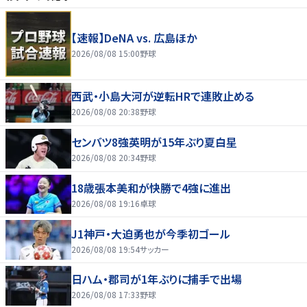
【速報】DeNA vs. 広島ほか
2026/08/08 15:00
野球
西武・小島大河が逆転HRで連敗止める
2026/08/08 20:38
野球
センバツ8強英明が15年ぶり夏白星
2026/08/08 20:34
野球
18歳張本美和が快勝で4強に進出
2026/08/08 19:16
卓球
J1神戸・大迫勇也が今季初ゴール
2026/08/08 19:54
サッカー
日ハム・郡司が1年ぶりに捕手で出場
2026/08/08 17:33
野球