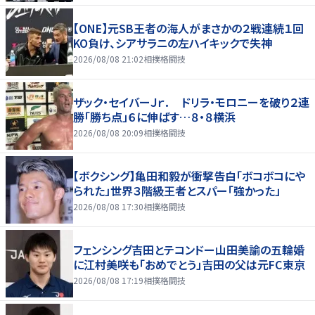
【ONE】元SB王者の海人がまさかの２戦連続１回
KO負け、シアサラニの左ハイキックで失神
2026/08/08 21:02
相撲格闘技
ザック・セイバーＪｒ． ドリラ・モロニーを破り２連
勝「勝ち点」６に伸ばす…８・８横浜
2026/08/08 20:09
相撲格闘技
【ボクシング】亀田和毅が衝撃告白「ボコボコにや
られた」世界３階級王者とスパー「強かった」
2026/08/08 17:30
相撲格闘技
フェンシング吉田とテコンドー山田美諭の五輪婚
に江村美咲も「おめでとう」吉田の父は元FC東京
2026/08/08 17:19
相撲格闘技