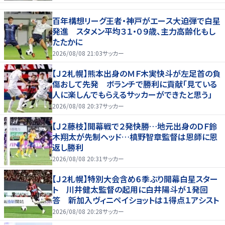
百年構想リーグ王者・神戸がエース大迫弾で白星
発進 スタメン平均３１・０９歳、主力高齢化もし
たたかに
2026/08/08 21:03
サッカー
【Ｊ２札幌】熊本出身のＭＦ木実快斗が左足首の負
傷おして先発 ボランチで勝利に貢献「見ている
人に楽しんでもらえるサッカーができたと思う」
2026/08/08 20:37
サッカー
【Ｊ２藤枝】開幕戦で２発快勝…地元出身のＤＦ鈴
木翔太が先制ヘッド…槙野智章監督は恩師に恩
返し勝利
2026/08/08 20:31
サッカー
【Ｊ２札幌】特別大会含め６季ぶり開幕白星スター
ト 川井健太監督の起用に白井陽斗が１発回
答 新加入ヴィニペイショットは１得点１アシスト
2026/08/08 20:28
サッカー