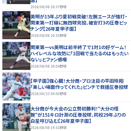
園】
2026/08/08 20:37
野球
英明が15年ぶり夏初戦突破！左腕エースが強打・
関東第一打線に無四球完投、被安打3の圧巻ピッ
チング【26年夏甲子園】
2026/08/08 20:35
野球
関東第一vs英明は前半終了で1対1の好ゲーム！
ハイレベルな攻防に「1回戦で当たるのはもったい
ない」とファン感嘆
2026/08/08 20:04
野球
【甲子園】強心臓！大分商・プロ注目の平田玲翔
「楽しい場面作ってくれた」ピンチで救援圧巻投球
2026/06/23 00:00
野球
大分商が今大会の公立勢初勝利！"大分の怪
腕"が151キロ計測の圧巻投球、同校29年ぶりの
白星呼び込む【26年夏甲子園】
2026/08/08 19:32
野球