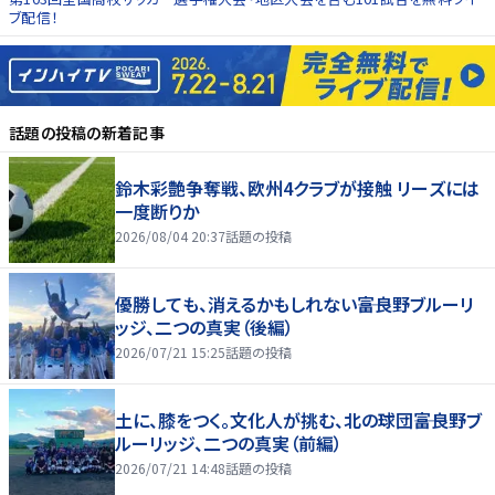
ブ配信！
話題の投稿
の新着記事
鈴木彩艶争奪戦、欧州4クラブが接触 リーズには
一度断りか
2026/08/04 20:37
話題の投稿
優勝しても、消えるかもしれない――富良野ブルーリ
ッジ、二つの真実（後編）
2026/07/21 15:25
話題の投稿
土に、膝をつく。文化人が挑む、北の球団――富良野ブ
ルーリッジ、二つの真実（前編）
2026/07/21 14:48
話題の投稿