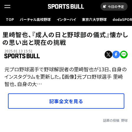
今日の予定
TOP
バーチャル高校野球
インターハイ
東京六大学野球
dodaSPO
（新しいタブ
里崎智也、『成人の日と野球部の儀式』懐かし
の思い出と現在の挑戦
2025.01.13 15:51
元プロ野球選手で野球解説者の里崎智也が13日、自身の
インスタグラムを更新した。【画像】元プロ野球選手 里崎
智也、自身の大…
記事全文を見る
話題の投稿
野球