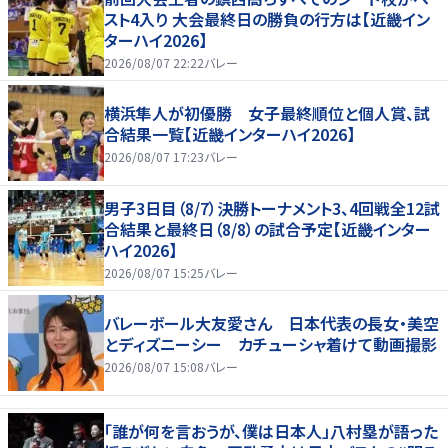
スト4入り 大会最終日の勝負の行方は【近畿イン
ターハイ2026】
2026/08/07 22:22
バレー
横浜隼人が初優勝 女子最終順位と個人賞、試
合結果一覧【近畿インターハイ2026】
2026/08/07 17:23
バレー
男子3日目（8/7）決勝トーナメント3、4回戦全12試
合結果と最終日（8/8）の試合予定【近畿インター
ハイ2026】
2026/08/07 15:25
バレー
バレーボール大友愛さん 日本代表の長女・美空
とディズニーシー カチューシャ着けて動画撮影
2026/08/07 15:08
バレー
「誰が何を言おうが、僕は日本人」八村塁が語った