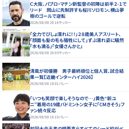
Ｃ大阪、パブロ・マチン新監督の初陣は前半２-１で
リード 岡山に先制許すも桜川ソロモン、横山夢
樹のゴールで逆転
2026/08/08 20:16
サッカー
「全力でびしょ濡れに！！」２８歳美人アスリート、
「顔面も髪の毛も犠牲にして」ずぶ濡れ姿に騒然
「水も滴る」「女優さんかと」
2026/08/08 20:03
サッカー
清風が初優勝 男子最終順位と個人賞、試合結
果一覧【近畿インターハイ2026】
2026/08/08 18:01
バレー
「いつも笑顔で楽しそうなので…」黄色“新ユ
ニ”着用の19歳バドミントン女子に「CMきそう」フ
ァン続々反応
2026/08/08 16:10
バレー
前回大会王者の鎮西高らすべてのシード校がベ