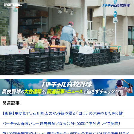
関連記事
【画像】里崎智也、石川柊太のFA移籍を語る「ロッテの未来を切り開く鍵」
バーチャル春高バレー過去最多となる合計400試合を独占ライブ配信！
第103回全国高校サッカー選手権大会・地区大会を含む101試合を無料ライ