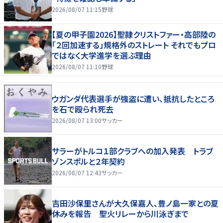
2026/08/07 11:15
野球
【夏の甲子園2026】聖隷クリストファー・高部陸の
「２回加速する」規格外のストレート それでもプロ
ではなく大学進学を選ぶ理由
2026/08/07 11:10
野球
ウガンダ代表選手が強盗に遭い、抵抗したところ
を石で殴られ死去
2026/08/07 13:00
サッカー
サラーがトルコ１部クラブへの加入発表 トラブ
ゾンスポルと２年契約
2026/08/07 12:43
サッカー
吉田沙保里さんが大久保嘉人、豊ノ島一家との夏
休みを報告 聖火リレーから川泳ぎまで