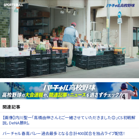
関連記事
【画像】内川聖一「高橋由伸さんとご一緒させていただきました😊」CS初戦解
説。DeNA勝利。
バーチャル春高バレー過去最多となる合計400試合を独占ライブ配信！