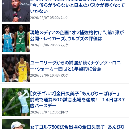
「今、僕らがやらないと日本のバスケが良くなって
いかない」
2026/08/07 05:00
バスケ
現地メディアの企画“オフ補強格付け”、第2弾が
公開…レイカーズ、ウルブズの評価は
2026/08/06 20:27
バスケ
ユーロリーグからの補強が続くナゲッツ…ロニ
ー・ウォーカー四世と1年契約に合意
2026/08/06 19:43
バスケ
【女子ゴルフ】金田久美子「あんびりーばぼー」
前戦で通算５００試合出場を達成！ １４日は３７
歳バースデー
2026/08/07 12:35
ゴルフ
女子ゴルフ500試合出場の金田久美子「あんびり