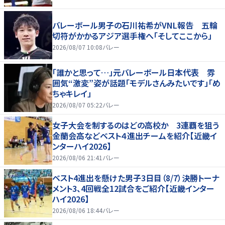
バレーボール男子の石川祐希がVNL報告 五輪
切符がかかるアジア選手権へ「そしてここから」
2026/08/07 10:08
バレー
「誰かと思って…」元バレーボール日本代表 雰
囲気“激変”姿が話題「モデルさんみたいです」「め
ちゃキレイ」
2026/08/07 05:22
バレー
女子大会を制するのはどの高校か 3連覇を狙う
金蘭会高などベスト４進出チームを紹介【近畿イ
ンターハイ2026】
2026/08/06 21:41
バレー
ベスト4進出を懸けた男子3日目（8/7）決勝トーナ
メント3、4回戦全12試合をご紹介【近畿インター
ハイ2026】
2026/08/06 18:44
バレー