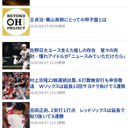
王貞治・栗山英樹にとっての甲子園とは
2026/06/15 00:00
野球
佐野日大エース支えた推しの存在 堂々の完
封…憧れアイドルが「ニュースみていただけたら」
2026/08/07 13:20
野球
村上宗隆22戦連続出塁、６打数無安打も申告敬
遠 Ｗソックスは延長13回サヨナラ負けで３連敗
2026/08/07 13:15
野球
吉田正尚、２安打１打点 レッドソックスは延長で
粘り抜いて８連勝
2026/08/07 13:11
野球