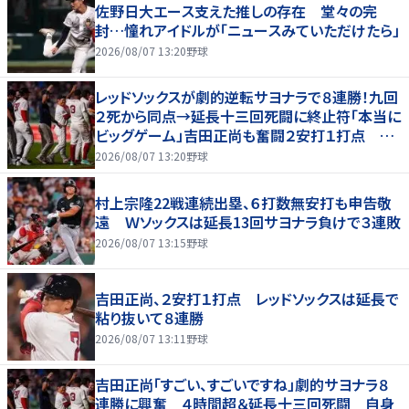
佐野日大エース支えた推しの存在 堂々の完
封…憧れアイドルが「ニュースみていただけたら」
2026/08/07 13:20
野球
レッドソックスが劇的逆転サヨナラで８連勝！九回
２死から同点→延長十三回死闘に終止符「本当に
ビッグゲーム」吉田正尚も奮闘２安打１打点 本
拠地熱狂
2026/08/07 13:20
野球
村上宗隆22戦連続出塁、６打数無安打も申告敬
遠 Ｗソックスは延長13回サヨナラ負けで３連敗
2026/08/07 13:15
野球
吉田正尚、２安打１打点 レッドソックスは延長で
粘り抜いて８連勝
2026/08/07 13:11
野球
吉田正尚「すごい、すごいですね」劇的サヨナラ８
連勝に興奮 ４時間超＆延長十三回死闘 自身