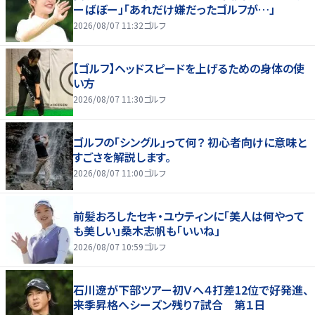
ーばぼー」「あれだけ嫌だったゴルフが…」
2026/08/07 11:32
ゴルフ
【ゴルフ】ヘッドスピードを上げるための身体の使
い方
2026/08/07 11:30
ゴルフ
ゴルフの「シングル」って何？ 初心者向けに意味と
すごさを解説します。
2026/08/07 11:00
ゴルフ
前髪おろしたセキ・ユウティンに「美人は何やって
も美しい」桑木志帆も「いいね」
2026/08/07 10:59
ゴルフ
石川遼が下部ツアー初Ｖへ４打差12位で好発進、
来季昇格へシーズン残り７試合 第１日