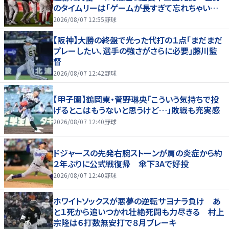
のタイムリーは「ゲームが長すぎて忘れちゃいまし
た」
2026/08/07 12:55
野球
【阪神】大勝の終盤で光った代打の１点「まだまだ
プレーしたい、選手の強さがさらに必要」藤川監
督
2026/08/07 12:42
野球
【甲子園】鶴岡東・菅野琳央「こういう気持ちで投
げるとこはもうないと思うけど…」敗戦も充実感
2026/08/07 12:40
野球
ドジャースの先発右腕ストーンが肩の炎症から約
２年ぶりに公式戦復帰 傘下3Aで好投
2026/08/07 12:40
野球
ホワイトソックスが悪夢の逆転サヨナラ負け あ
と１死から追いつかれ壮絶死闘も力尽きる 村上
宗隆は６打数無安打で８月ブレーキ