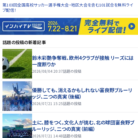
第103回全国高校サッカー選手権大会・地区大会を含む101試合を無料ライ
ブ配信！
話題の投稿
の新着記事
鈴木彩艶争奪戦、欧州4クラブが接触 リーズには
一度断りか
2026/08/04 20:37
話題の投稿
優勝しても、消えるかもしれない――富良野ブルーリ
ッジ、二つの真実（後編）
2026/07/21 15:25
話題の投稿
土に、膝をつく。文化人が挑む、北の球団――富良野ブ
ルーリッジ、二つの真実（前編）
2026/07/21 14:48
話題の投稿