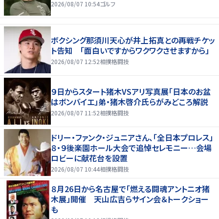
2026/08/07 10:54
ゴルフ
ボクシング那須川天心が井上拓真との再戦チケッ
ト告知 「面白いですからワクワクさせますから」
2026/08/07 12:52
相撲格闘技
９日からスタート猪木VSアリ写真展「日本のお盆
はボンバイエ」弟・猪木啓介氏らがみどころ解説
2026/08/07 11:52
相撲格闘技
ドリー・ファンク・ジュニアさん、「全日本プロレス」
８・９後楽園ホール大会で追悼セレモニー…会場
ロビーに献花台を設置
2026/08/07 10:44
相撲格闘技
８月26日から名古屋で「燃える闘魂アントニオ猪
木展」開催 天山広吉らサイン会＆トークショー
も