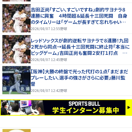
吉田正尚「すごい、すごいですね」劇的サヨナラ８
連勝に興奮 ４時間超＆延長十三回死闘 自身
のタイムリーは「ゲームが長すぎて忘れちゃいまし
た」
2026/08/07 12:55
野球
レッドソックスが劇的逆転サヨナラで８連勝！九回
２死から同点→延長十三回死闘に終止符「本当に
ビッグゲーム」吉田正尚も奮闘２安打１打点 靴
下対決で驚異のスイープ
2026/08/07 12:45
野球
【阪神】大勝の終盤で光った代打の１点「まだまだ
プレーしたい、選手の強さがさらに必要」藤川監
督
2026/08/07 12:42
野球