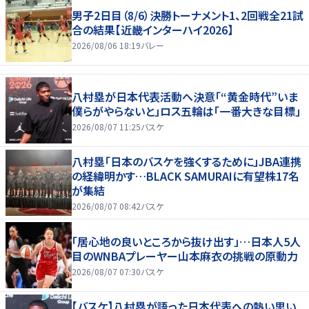
男子2日目（8/6）決勝トーナメント1、2回戦全21試
合の結果【近畿インターハイ2026】
2026/08/06 18:19
バレー
八村塁が日本代表活動へ決意「“黄金時代”いま
僕らがやらないと」ロス五輪は「一番大きな目標」
2026/08/07 11:25
バスケ
八村塁「日本のバスケを強くするために」JBA連携
の経緯明かす…BLACK SAMURAIに有望株17名
が集結
2026/08/07 08:42
バスケ
「居心地の良いところから抜け出す」…日本人5人
目のWNBAプレーヤー山本麻衣の挑戦の原動力
2026/08/07 07:30
バスケ
【バスケ】八村塁が語った日本代表への熱い思い