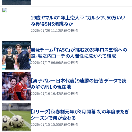
19歳ヤマルの“年上恋人♡”ガルシア、50万いい
ね獲得SNS爆跳ねか
2026/07/20 11:12
話題の投稿
競泳チーム「TASC」が挑む2028年ロス五輪への
道。堀之内コーチの人間性に惹かれて結成
2026/07/17 06:06
話題の投稿
【男子バレー日本代表】9連勝の価値 データで読
み解くVNLの現在地
2026/07/16 16:42
話題の投稿
【Jリーグ】秋春制元年が8月開幕 初の年度またぎ
シーズンで何が変わる
2026/07/15 15:55
話題の投稿