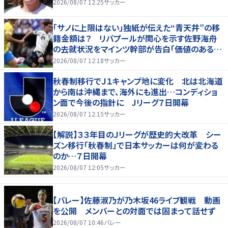
2026/08/07 12:25
サッカー
「サノに上限はない」独紙が伝えた“青天井”の移
籍金額は？ リバプールが関心を示す佐野海舟
の去就状況をマインツ幹部が告白「価値のあるも
のになる」
2026/08/07 12:18
サッカー
秋春制移行でＪ１キャンプ地に変化 北は北海道
から南は沖縄まで、海外にも進出…コンディショ
ン面で今後の指針に Jリーグ７日開幕
2026/08/07 12:15
サッカー
【解説】３３年目のＪリーグが歴史的大改革 シー
ズン移行「秋春制」で日本サッカーは何が変わる
のか…７日開幕
2026/08/07 12:05
サッカー
【バレー】佐藤淑乃が乃木坂46ライブ観戦 動画
を公開 メンバーとの対面では固まって話せず
2026/08/07 10:46
バレー