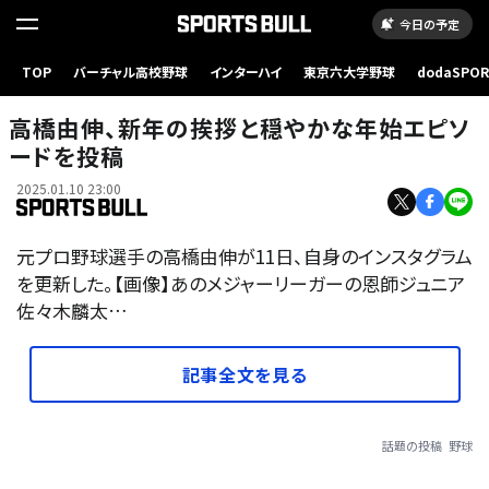
今日の予定
TOP
バーチャル高校野球
インターハイ
東京六大学野球
dodaSPO
（新しいタブ
高橋由伸、新年の挨拶と穏やかな年始エピソ
ードを投稿
2025.01.10 23:00
元プロ野球選手の高橋由伸が11日、自身のインスタグラム
を更新した。【画像】あのメジャーリーガーの恩師ジュニア
佐々木麟太…
記事全文を見る
話題の投稿
野球