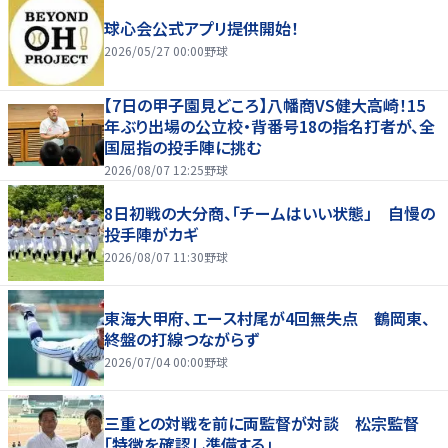
球心会公式アプリ提供開始！
2026/05/27 00:00
野球
【7日の甲子園見どころ】八幡商VS健大高崎！15
年ぶり出場の公立校・背番号18の指名打者が、全
国屈指の投手陣に挑む
2026/08/07 12:25
野球
8日初戦の大分商、「チームはいい状態」 自慢の
投手陣がカギ
2026/08/07 11:30
野球
東海大甲府、エース村尾が4回無失点 鶴岡東、
終盤の打線つながらず
2026/07/04 00:00
野球
三重との対戦を前に両監督が対談 松宗監督
「特徴を確認し準備する」