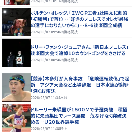
2026/08/07 10:13
相撲格闘技
ボルチン・オレッグ、「ＩＷＧＰ王者」辻陽太に劇的
「初勝利」で首位…「好きのプロレスでオレが最強
の選手になりたいから！」…８・６後楽園全成績
2026/08/07 09:50
相撲格闘技
ドリー・ファンク・ジュニアさん、「新日本プロレス」
後楽園大会で追悼１０カウントゴングをささげる
2026/08/07 08:58
相撲格闘技
【競泳】本多灯が人身事故 「危険運転致傷」で起
訴 アジア大会など出場辞退 日本水連が謝罪
「深くお詫び」
2026/08/07 11:34
水泳
ドルーリー朱瑛里が１５００Ｍで予選突破 積極
的に先頭集団でレース展開 危なげなく突破決
める…Ｕ２０世界選手権
2026/08/07 11:38
陸上