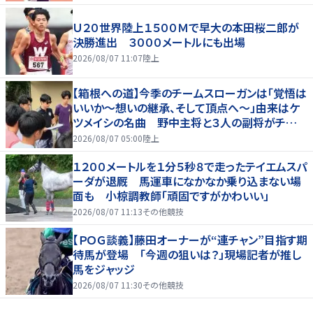
Ｕ２０世界陸上１５００Ｍで早大の本田桜二郎が
決勝進出 ３０００メートルにも出場
2026/08/07 11:07
陸上
【箱根への道】今季のチームスローガンは「覚悟は
いいか～想いの継承、そして頂点へ～」由来はケ
ツメイシの名曲 野中主将と３人の副将がチーム
を引っ張る…夏合宿特集第１弾、国学院大
2026/08/07 05:00
陸上
１２００メートルを１分５秒８で走ったテイエムスパ
ーダが退厩 馬運車になかなか乗り込まない場
面も 小椋調教師「頑固ですがかわいい」
2026/08/07 11:13
その他競技
【ＰＯＧ談義】藤田オーナーが“連チャン”目指す期
待馬が登場 「今週の狙いは？」現場記者が推し
馬をジャッジ
2026/08/07 11:30
その他競技