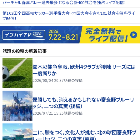
バーチャル春高バレー過去最多となる合計400試合を独占ライブ配信！
第103回全国高校サッカー選手権大会・地区大会を含む101試合を無料ライ
ブ配信！
話題の投稿
の新着記事
鈴木彩艶争奪戦、欧州4クラブが接触 リーズには
一度断りか
2026/08/04 20:37
話題の投稿
優勝しても、消えるかもしれない――富良野ブルーリ
ッジ、二つの真実（後編）
2026/07/21 15:25
話題の投稿
土に、膝をつく。文化人が挑む、北の球団――富良野ブ
ルーリッジ、二つの真実（前編）