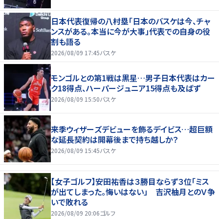
日本代表復帰の八村塁「日本のバスケは今、チャ
ンスがある。本当に今が大事」代表での自身の役
割も語る
2026/08/09 17:45
バスケ
モンゴルとの第1戦は黒星…男子日本代表はカー
ク18得点、ハーパージュニア15得点も及ばず
2026/08/09 15:50
バスケ
来季ウィザーズデビューを飾るデイビス…超巨額
な延長契約は開幕後まで持ち越しか？
2026/08/09 15:45
バスケ
【女子ゴルフ】安田祐香は３勝目ならず３位「ミス
が出てしまった。悔いはない」 吉沢柚月とのＶ争
いで敗れる
2026/08/09 20:06
ゴルフ