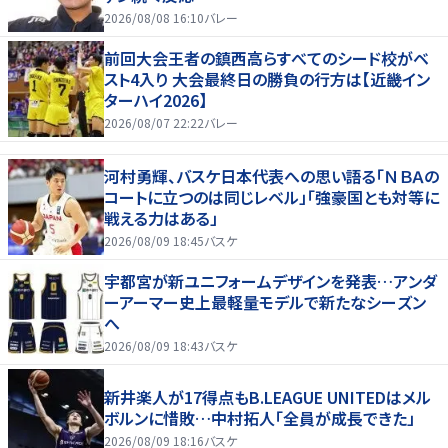
2026/08/08 16:10
バレー
前回大会王者の鎮西高らすべてのシード校がベ
スト4入り 大会最終日の勝負の行方は【近畿イン
ターハイ2026】
2026/08/07 22:22
バレー
河村勇輝、バスケ日本代表への思い語る「ＮＢＡの
コートに立つのは同じレベル」「強豪国とも対等に
戦える力はある」
2026/08/09 18:45
バスケ
宇都宮が新ユニフォームデザインを発表…アンダ
ーアーマー史上最軽量モデルで新たなシーズン
へ
2026/08/09 18:43
バスケ
新井楽人が17得点もB.LEAGUE UNITEDはメル
ボルンに惜敗…中村拓人「全員が成長できた」
2026/08/09 18:16
バスケ