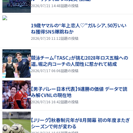
2026/07/21 14:48
話題の投稿
19歳ヤマルの“年上恋人♡”ガルシア、50万いい
ね獲得SNS爆跳ねか
2026/07/20 11:12
話題の投稿
競泳チーム「TASC」が挑む2028年ロス五輪への
道。堀之内コーチの人間性に惹かれて結成
2026/07/17 06:06
話題の投稿
【男子バレー日本代表】9連勝の価値 データで読
み解くVNLの現在地
2026/07/16 16:42
話題の投稿
【Jリーグ】秋春制元年が8月開幕 初の年度またぎ
シーズンで何が変わる
2026/07/15 15:55
話題の投稿