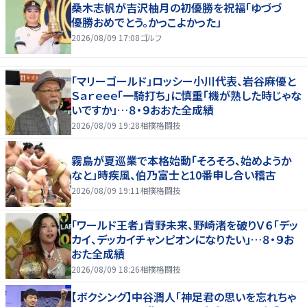
桑木志帆が吉沢柚月の初優勝を祝福「ゆづづ
優勝おめでとう。かっこよかった」
2026/08/09 17:08
ゴルフ
「マリーゴールド」ロッシー小川代表、岩谷麻優と
Ｓａｒｅｅｅ「一騎打ち」に慎重「機が熟した時じゃな
いですか」…８・９おおた全成績
2026/08/09 19:28
相撲格闘技
霧島が夏巡業で本格始動「そろそろ、始めようか
なと」時疾風、伯乃富士と10番申し合い稽古
2026/08/09 19:11
相撲格闘技
「ワールド王者」青野未来、野崎渚を破りＶ６「デッ
カイ、デッカイチャンピオンになりたい」…８・９お
おた全成績
2026/08/09 18:26
相撲格闘技
【ボクシング】中谷潤人「神足君の思いを忘れちゃ