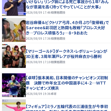
いけない」 リング禍による死亡事故から１年「みん
なが意識を高く持ってやっていくことが大事」
2026/08/09 17:46
相撲格闘技
岩谷麻優＆ビクトリア弓月、４か月ぶり「復帰戦」で
Ｓａｒｅｅｅ＆彩羽匠と熱闘も敗戦「プロレス大好
き…プロレス頑張ろう」…８・９おおた
2026/08/09 17:36
相撲格闘技
【マリーゴールド】ダークネス・レボリューションが
3D王者、３周年瀬戸レアが桜井麻衣から勝利
2026/08/09 17:10
相撲格闘技
【卓球】張本美和、日本開催のチャンピオンズ初制
覇 決勝で昨年女王の中国選手に４-２…ＷＴＴ
チャンピオンズ横浜
2026/08/09 19:36
卓球
【フィギュア】ミラノ五輪代表の三浦佳生が今季初