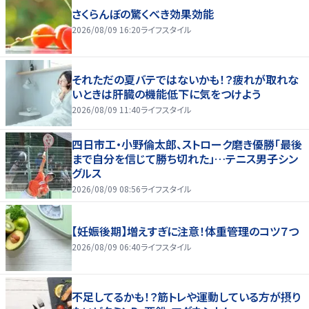
さくらんぼの驚くべき効果効能
2026/08/09 16:20
ライフスタイル
それただの夏バテではないかも！？疲れが取れな
いときは肝臓の機能低下に気をつけよう
2026/08/09 11:40
ライフスタイル
四日市工・小野倫太郎、ストローク磨き優勝「最後
まで自分を信じて勝ち切れた」…テニス男子シン
グルス
2026/08/09 08:56
ライフスタイル
【妊娠後期】増えすぎに注意！体重管理のコツ７つ
2026/08/09 06:40
ライフスタイル
不足してるかも！？筋トレや運動している方が摂り