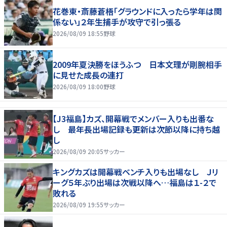
花巻東・斎藤蒼梧「グラウンドに入ったら学年は関
係ない」２年生捕手が攻守で引っ張る
2026/08/09 18:55
野球
2009年夏決勝をほうふつ 日本文理が剛腕相手
に見せた成長の連打
2026/08/09 18:00
野球
【J3福島】カズ、開幕戦でメンバー入りも出番な
し 最年長出場記録も更新は次節以降に持ち越
し
2026/08/09 20:05
サッカー
キングカズは開幕戦ベンチ入りも出場なし Ｊリ
ーグ５年ぶり出場は次戦以降へ…福島は１-２で
敗れる
2026/08/09 19:55
サッカー