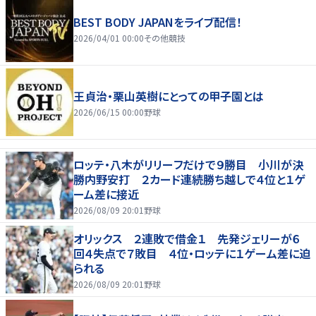
BEST BODY JAPANをライブ配信！
2026/04/01 00:00
その他競技
王貞治・栗山英樹にとっての甲子園とは
2026/06/15 00:00
野球
ロッテ・八木がリリーフだけで９勝目 小川が決
勝内野安打 ２カード連続勝ち越しで４位と１ゲ
ーム差に接近
2026/08/09 20:01
野球
オリックス ２連敗で借金１ 先発ジェリーが６
回４失点で７敗目 ４位・ロッテに１ゲーム差に迫
られる
2026/08/09 20:01
野球