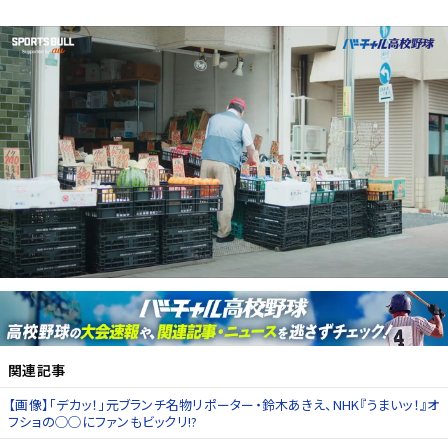
関連記事
【画像】「デカッ！」元ブランチ名物リポーター・鈴木あきえ、NHK『うまいッ！』オ
フショの◯◯にファンもビックリ!?