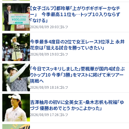
【女子ゴルフ】都玲華「上がりボギボギーかなチ
ー」 今季最高１１位も…トップ１０入りならず
「なける」
2026/08/09 20:03
ゴルフ
今季最多4度目の2位で女王レース3位浮上 永井
花奈は「狙える試合を勝っていきたい」
2026/08/09 19:03
ゴルフ
「今日でスッキリしました」菅楓華が国内4試合ぶ
りトップ10 今季「3勝」をマストに掲げて米ツアー
挑戦へ
2026/08/09 18:16
ゴルフ
吉澤柚月の初Vに全英女王・桑木志帆も祝福「ゆ
づづ 優勝おめでとう かっこよかった」
2026/08/09 17:26
ゴルフ