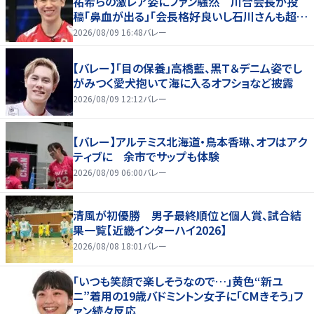
祐希らの激レア姿にファン騒然 川合会長が投
稿「鼻血が出る」「会長格好良いし石川さんも超格
好いい」
2026/08/09 16:48
バレー
【バレー】「目の保養」高橋藍、黒Ｔ＆デニム姿でし
がみつく愛犬抱いて海に入るオフショなど披露
2026/08/09 12:12
バレー
【バレー】アルテミス北海道・鳥本香琳、オフはアク
ティブに 余市でサップも体験
2026/08/09 06:00
バレー
清風が初優勝 男子最終順位と個人賞、試合結
果一覧【近畿インターハイ2026】
2026/08/08 18:01
バレー
「いつも笑顔で楽しそうなので…」黄色“新ユ
ニ”着用の19歳バドミントン女子に「CMきそう」フ
ァン続々反応