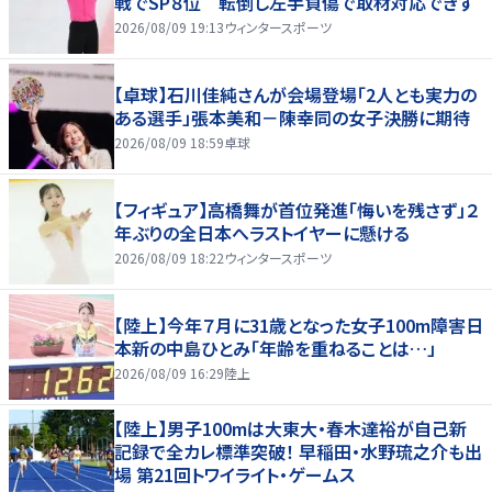
戦でSP８位 転倒し左手負傷で取材対応できず
2026/08/09 19:13
ウィンタースポーツ
【卓球】石川佳純さんが会場登場「2人とも実力の
ある選手」張本美和－陳幸同の女子決勝に期待
2026/08/09 18:59
卓球
【フィギュア】高橋舞が首位発進「悔いを残さず」２
年ぶりの全日本へラストイヤーに懸ける
2026/08/09 18:22
ウィンタースポーツ
【陸上】今年７月に31歳となった女子100m障害日
本新の中島ひとみ「年齢を重ねることは…」
2026/08/09 16:29
陸上
【陸上】男子100mは大東大・春木達裕が自己新
記録で全カレ標準突破！ 早稲田・水野琉之介も出
場 第21回トワイライト・ゲームス