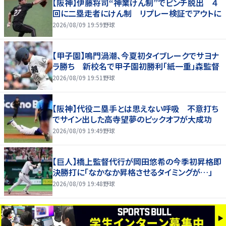
【阪神】伊藤将司“神業けん制”でピンチ脱出 ４
回に二塁走者にけん制 リプレー検証でアウトに
2026/08/09 19:59
野球
【甲子園】鳴門渦潮、今夏初タイブレークでサヨナ
ラ勝ち 新校名で甲子園初勝利「紙一重」森監督
2026/08/09 19:51
野球
【阪神】代役二塁手とは思えない呼吸 不意打ち
でサイン出した高寺望夢のピックオフが大成功
2026/08/09 19:49
野球
【巨人】橋上監督代行が岡田悠希の今季初昇格即
決勝打に「なかなか昇格させるタイミングが…」
2026/08/09 19:48
野球