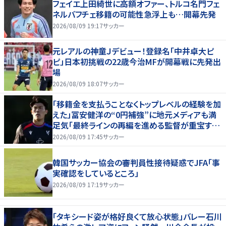
フェイエ上田綺世に高額オファー、トルコ名門フェ
ネルバフチェ移籍の可能性急浮上も…開幕先発
2026/08/09 19:17
サッカー
元レアルの神童Ｊデビュー！登録名「中井卓大ピ
ピ」日本初挑戦の22歳今治MFが開幕戦に先発出
場
2026/08/09 18:07
サッカー
「移籍金を支払うことなくトップレベルの経験を加
えた」冨安健洋の“0円補強”に地元メディアも満
足気「最終ラインの再編を進める監督が重宝する
柔軟性を備えている」
2026/08/09 17:45
サッカー
韓国サッカー協会の審判員性接待疑惑でJFA「事
実確認をしているところ」
2026/08/09 17:19
サッカー
「タキシード姿が格好良くて放心状態」バレー石川