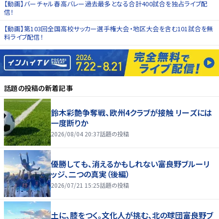
【動画】バーチャル春高バレー過去最多となる合計400試合を独占ライブ配
信！
【動画】第103回全国高校サッカー選手権大会・地区大会を含む101試合を無
料ライブ配信！
話題の投稿
の新着記事
鈴木彩艶争奪戦、欧州4クラブが接触 リーズには
一度断りか
2026/08/04 20:37
話題の投稿
優勝しても、消えるかもしれない――富良野ブルーリ
ッジ、二つの真実（後編）
2026/07/21 15:25
話題の投稿
土に、膝をつく。文化人が挑む、北の球団――富良野ブ