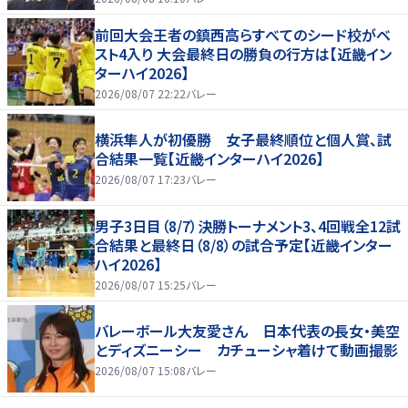
前回大会王者の鎮西高らすべてのシード校がベ
スト4入り 大会最終日の勝負の行方は【近畿イン
ターハイ2026】
2026/08/07 22:22
バレー
横浜隼人が初優勝 女子最終順位と個人賞、試
合結果一覧【近畿インターハイ2026】
2026/08/07 17:23
バレー
男子3日目（8/7）決勝トーナメント3、4回戦全12試
合結果と最終日（8/8）の試合予定【近畿インター
ハイ2026】
2026/08/07 15:25
バレー
バレーボール大友愛さん 日本代表の長女・美空
とディズニーシー カチューシャ着けて動画撮影
2026/08/07 15:08
バレー