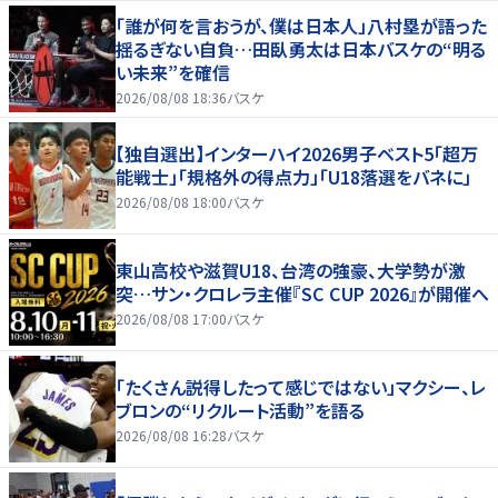
「誰が何を言おうが、僕は日本人」八村塁が語った
揺るぎない自負…田臥勇太は日本バスケの“明る
い未来”を確信
2026/08/08 18:36
バスケ
【独自選出】インターハイ2026男子ベスト5「超万
能戦士」「規格外の得点力」「U18落選をバネに」
2026/08/08 18:00
バスケ
東山高校や滋賀U18、台湾の強豪、大学勢が激
突…サン・クロレラ主催『SC CUP 2026』が開催へ
2026/08/08 17:00
バスケ
「たくさん説得したって感じではない」マクシー、レ
ブロンの“リクルート活動”を語る
2026/08/08 16:28
バスケ