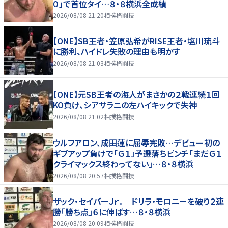
０」で首位タイ…８・８横浜全成績
2026/08/08 21:20
相撲格闘技
【ONE】SB王者・笠原弘希がRISE王者・塩川琉斗
に勝利、ハイドレ失敗の理由も明かす
2026/08/08 21:03
相撲格闘技
【ONE】元SB王者の海人がまさかの２戦連続１回
KO負け、シアサラニの左ハイキックで失神
2026/08/08 21:02
相撲格闘技
ウルフアロン、成田蓮に屈辱完敗…デビュー初の
ギブアップ負けで「Ｇ１」予選落ちピンチ「まだＧ１
クライマックス終わってない」…８・８横浜
2026/08/08 20:57
相撲格闘技
ザック・セイバーＪｒ． ドリラ・モロニーを破り２連
勝「勝ち点」６に伸ばす…８・８横浜
2026/08/08 20:09
相撲格闘技