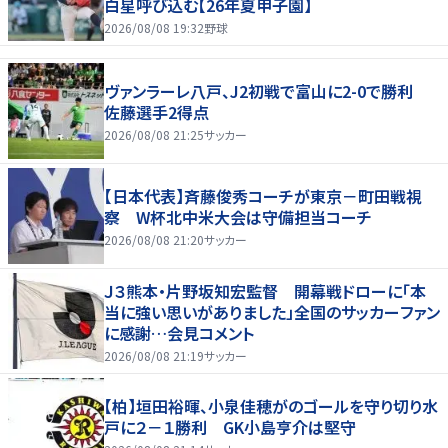
白星呼び込む【26年夏甲子園】
2026/08/08 19:32
野球
ヴァンラーレ八戸、J2初戦で富山に2-0で勝利
佐藤選手2得点
2026/08/08 21:25
サッカー
【日本代表】斉藤俊秀コーチが東京－町田戦視
察 W杯北中米大会は守備担当コーチ
2026/08/08 21:20
サッカー
Ｊ３熊本・片野坂知宏監督 開幕戦ドローに「本
当に強い思いがありました」全国のサッカーファン
に感謝…会見コメント
2026/08/08 21:19
サッカー
【柏】垣田裕暉、小泉佳穂がのゴールを守り切り水
戸に２－１勝利 GK小島亨介は堅守