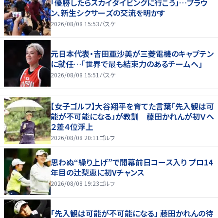
「優勝したらスカイダイビングに行こう」…ブラウ
ン、新生シクサーズの交流を明かす
2026/08/08 15:53
バスケ
元日本代表・吉田亜沙美が三菱電機のキャプテン
に就任…「世界で最も結束力のあるチームへ」
2026/08/08 15:51
バスケ
【女子ゴルフ】大谷翔平を育てた言葉「先入観は可
能が不可能になる」が教訓 藤田かれんが初Ｖへ
２差４位浮上
2026/08/08 20:11
ゴルフ
思わぬ“繰り上げ”で開幕前日コース入り プロ14
年目の辻梨恵に初Vチャンス
2026/08/08 19:23
ゴルフ
「先入観は可能が不可能になる」 藤田かれんの待