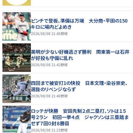
ピンチで登板、準備は万端 大分商・平田の150
キロに場内どよめき
2026/08/08 21:45
野球
英明が少ない好機逃さず勝利 関東第一は石井
が好投も守備に乱れ
2026/08/08 21:42
野球
四回まで被安打1の快投 日本文理・染谷崇史、
選抜のリベンジならず
2026/08/08 21:40
野球
ロッテが快勝 安田先制２点二塁打、ソトは１５
号２ラン 初回一挙４点 ジャクソンは三塁踏ま
せず７回０封８勝目
2026/08/08 21:23
野球