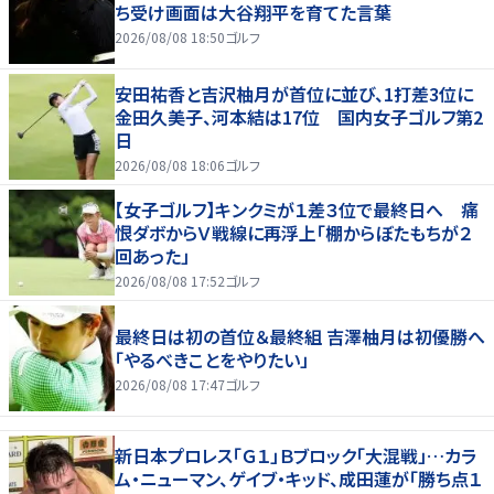
ち受け画面は大谷翔平を育てた言葉
2026/08/08 18:50
ゴルフ
安田祐香と吉沢柚月が首位に並び、1打差3位に
金田久美子、河本結は17位 国内女子ゴルフ第2
日
2026/08/08 18:06
ゴルフ
【女子ゴルフ】キンクミが１差３位で最終日へ 痛
恨ダボからＶ戦線に再浮上「棚からぼたもちが２
回あった」
2026/08/08 17:52
ゴルフ
最終日は初の首位＆最終組 吉澤柚月は初優勝へ
「やるべきことをやりたい」
2026/08/08 17:47
ゴルフ
新日本プロレス「Ｇ１」Ｂブロック「大混戦」…カラ
ム・ニューマン、ゲイブ・キッド、成田蓮が「勝ち点１