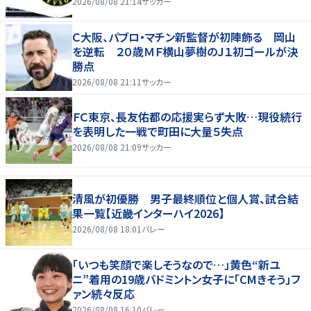
2026/08/08 21:14
サッカー
Ｃ大阪、パブロ・マチン新監督が初陣飾る 岡山
を逆転 ２０歳ＭＦ横山夢樹のＪ１初ゴールが決
勝点
2026/08/08 21:11
サッカー
ＦＣ東京、長友佑都の応援実らず大敗…現役続行
を表明した一戦で町田に大量５失点
2026/08/08 21:09
サッカー
清風が初優勝 男子最終順位と個人賞、試合結
果一覧【近畿インターハイ2026】
2026/08/08 18:01
バレー
「いつも笑顔で楽しそうなので…」黄色“新ユ
ニ”着用の19歳バドミントン女子に「CMきそう」フ
ァン続々反応
2026/08/08 16:10
バレー