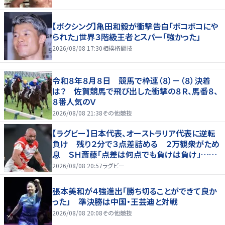
【ボクシング】亀田和毅が衝撃告白「ボコボコにや
られた」世界３階級王者とスパー「強かった」
2026/08/08 17:30
相撲格闘技
令和８年８月８日 競馬で枠連（８）－（８）決着
は？ 佐賀競馬で飛び出した衝撃の８Ｒ、馬番８、
８番人気のＶ
2026/08/08 21:38
その他競技
【ラグビー】日本代表、オーストラリア代表に逆転
負け 残り２分で３点差詰める ２万観衆がため
息 ＳＨ斎藤「点差は何点でも負けは負け」…前
半にＳＯ伊藤龍が先制トライ、３２ー３５で惜敗
2026/08/08 20:57
ラグビー
張本美和が４強進出「勝ち切ることができて良か
った」 準決勝は中国・王芸迪と対戦
2026/08/08 20:08
その他競技