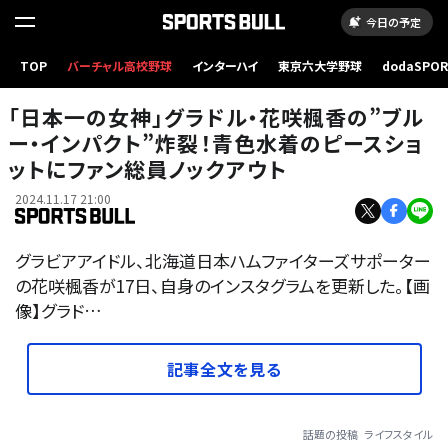
今日の予定
TOP
バーチャル高校野球
インターハイ
東京六大学野球
dodaSPO
（新しいタブ
「日本一の女神」グラドル・花咲楓香の”ブル
ー・インパクト”炸裂！青色水着のピースショ
ットにファン総員ノックアウト
2024.11.17 21:00
グラビアアイドル、北海道日本ハムファイターズサポーター
の花咲楓香が17日、自身のインスタグラムを更新した。【画
像】グラド…
記事全文を見る
話題の投稿
ライフスタイル