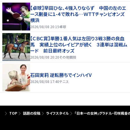
【卓球】早田ひな、４強入りならず 中国の左のエ
ース蒯曼に１-４で敗れる…ＷＴＴチャンピオンズ
横浜
2026/08/08 20:15
卓球
【ＣＢＣ賞】単勝１番人気は左回り３戦３勝の良血
馬 実績上位のレイピアが続く ３連単は混戦ム
ード 前日最終オッズ
2026/08/08 20:20
その他競技
石田実莉 逆転勝ちでインハイV
2026/08/08 17:40
テニス
TOP
話題の投稿
ライフスタイル
「日本一の女神」グラドル・花咲楓香