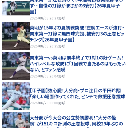
ず…自慢の打線がまさかの3安打【26年夏甲子
園】
2026/08/08 20:37
野球
英明が15年ぶり夏初戦突破！左腕エースが強打・
関東第一打線に無四球完投、被安打3の圧巻ピッ
チング【26年夏甲子園】
2026/08/08 20:35
野球
関東第一vs英明は前半終了で1対1の好ゲーム！
ハイレベルな攻防に「1回戦で当たるのはもったい
ない」とファン感嘆
2026/08/08 20:04
野球
【甲子園】強心臓！大分商・プロ注目の平田玲翔
「楽しい場面作ってくれた」ピンチで救援圧巻投球
2026/06/23 00:00
野球
大分商が今大会の公立勢初勝利！"大分の怪
腕"が151キロ計測の圧巻投球、同校29年ぶりの