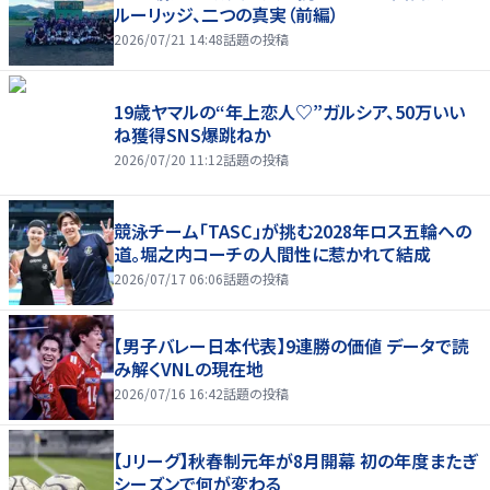
ルーリッジ、二つの真実（前編）
2026/07/21 14:48
話題の投稿
19歳ヤマルの“年上恋人♡”ガルシア、50万いい
ね獲得SNS爆跳ねか
2026/07/20 11:12
話題の投稿
競泳チーム「TASC」が挑む2028年ロス五輪への
道。堀之内コーチの人間性に惹かれて結成
2026/07/17 06:06
話題の投稿
【男子バレー日本代表】9連勝の価値 データで読
み解くVNLの現在地
2026/07/16 16:42
話題の投稿
【Jリーグ】秋春制元年が8月開幕 初の年度またぎ
シーズンで何が変わる