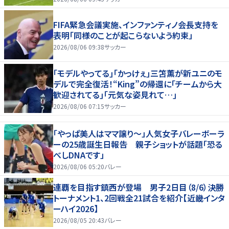
FIFA緊急会議実施、インファンティノ会長支持を
表明「同様のことが起こらないよう約束」
2026/08/06 09:38
サッカー
｢モデルやってる｣｢かっけぇ｣三笘薫が新ユニのモ
デルで完全復活！“King”の帰還に｢チームから大
歓迎されてる｣｢元気な姿見れて…｣
2026/08/06 07:15
サッカー
「やっぱ美人はママ譲り～」人気女子バレーボーラ
ーの25歳誕生日報告 親子ショットが話題「恐る
べしDNAです」
2026/08/06 05:20
バレー
連覇を目指す鎮西が登場 男子2日目（8/6）決勝
トーナメント1、2回戦全21試合を紹介【近畿インタ
ーハイ2026】
2026/08/05 20:43
バレー