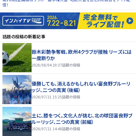
信！
話題の投稿
の新着記事
鈴木彩艶争奪戦、欧州4クラブが接触 リーズには
一度断りか
2026/08/04 20:37
話題の投稿
優勝しても、消えるかもしれない――富良野ブルーリ
ッジ、二つの真実（後編）
2026/07/21 15:25
話題の投稿
土に、膝をつく。文化人が挑む、北の球団――富良野ブ
ルーリッジ、二つの真実（前編）
2026/07/21 14:48
話題の投稿