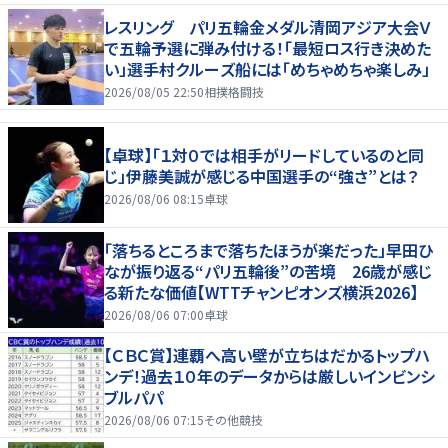
レスリング パリ五輪金メダル清岡アジア大会Ｖ
で五輪予選に弾み付ける！「最短ロス行き決めた
い」選手村クルーズ船には「めちゃめちゃ楽しみ」
2026/08/05 22:50
相撲格闘技
【卓球】「１対０では相手がリードしているのと同
じ」伊藤美誠が感じる中国選手の“強さ”とは？
2026/08/06 08:15
卓球
「落ちるところまで落ちたほうが楽だった」早田ひ
なが振り返る“パリ五輪後”の苦境 26歳が感じ
る新たな価値【WTTチャンピオンズ横浜2026】
2026/08/06 07:00
卓球
【ＣＢＣ賞】連覇へ高い壁が立ちはだかるトップハ
ンデ！過去１０年のデータからは厳しいインビンシ
ブルパパ
2026/08/06 07:15
その他競技