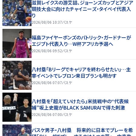
滋賀レイクスの游艾喆、ジョーンズカップとアジア
競技大会に向けたチャイニーズ・タイペイ代表入
り
2026/08/06 10:37
バスケ
福島ファイヤーボンズのパトリック・ガードナーが
エジプト代表入り…W杯アフリカ予選へ
2026/08/06 09:52
バスケ
八村塁「Bリーグでキャリアを終わらせたい」…主
宰イベントでレブロン来日プランも明かす
2026/08/06 07:07
バスケ
八村塁を「超えていけたら」米挑戦中の“代表候
補”坂上史龍がBLACK SAMURAIで得た刺激
2026/08/06 07:00
バスケ
バスケ男子・八村塁 将来的に日本でプレーを希