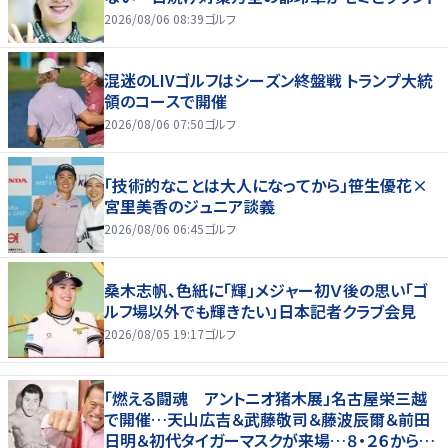
2026/08/06 08:39
ゴルフ
混迷のLIVゴルフはシーズン終盤戦 トランプ大統
領のコースで開催
2026/08/06 07:50
ゴルフ
「技術的なことは大人になってから」笹生優花×
宮里美香のジュニア談義
2026/08/06 06:45
ゴルフ
桑木志帆、色紙に「輝」メジャー初Ｖ後の思い「ゴ
ルフ場以外でも輝きたい」日本記者クラブ会見
2026/08/05 19:17
ゴルフ
「燃える闘魂 アントニオ猪木展」名古屋栄三越
で開催…天山広吉＆武藤敬司＆藤波辰爾＆前田
日明＆初代タイガーマスクが来場…８・２６から９・