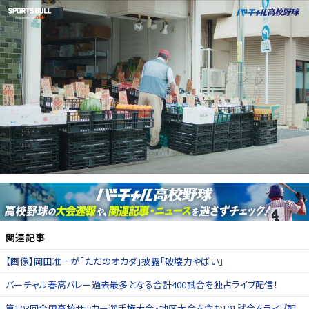
関連記事
【画像】岡田准一が「ただのオカダ」披露「破壊力やばい」
バーチャル春高バレー過去最多となる合計400試合を独占ライブ配信！
第103回全国高校サッカー選手権大会・地区大会を含む101試合をライブ配