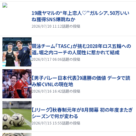
19歳ヤマルの“年上恋人♡”ガルシア、50万いい
ね獲得SNS爆跳ねか
2026/07/20 11:12
話題の投稿
競泳チーム「TASC」が挑む2028年ロス五輪への
道。堀之内コーチの人間性に惹かれて結成
2026/07/17 06:06
話題の投稿
【男子バレー日本代表】9連勝の価値 データで読
み解くVNLの現在地
2026/07/16 16:42
話題の投稿
【Jリーグ】秋春制元年が8月開幕 初の年度またぎ
シーズンで何が変わる
2026/07/15 15:55
話題の投稿