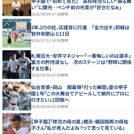
甲子園で「初めて見た」 高校球児らしい“振る舞
い”に脚光…ベンチ前の光景が「好きだなぁ」
2026/08/06 07:44
野球
3年ぶりの社、応援背に行進 「全力出す」初戦は
智弁和歌山と11日
2026/07/11 00:00
野球
札幌日大・安井マネジャー「一番悔しいのは選手」
裏方の矜持涙なし 次のステージは「野球に関係
する仕事」
2026/08/06 05:00
野球
仙台育英・田山 開幕弾「打った瞬間」夏の甲子
園１号「この大舞台でアピールして絶対にプロに
行きたい」２回戦へ
2026/08/06 05:00
野球
【甲子園】「球児の母の夏」横浜・織田翔希の母祐
子さん「私が産んだよね？って思って見ている」