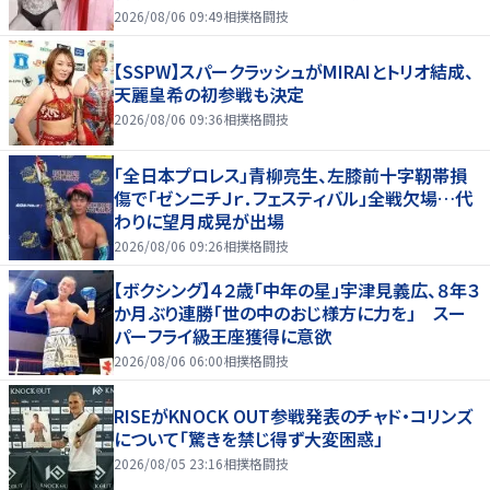
７まで
2026/08/06 09:49
相撲格闘技
【SSPW】スパークラッシュがMIRAIとトリオ結成、
天麗皇希の初参戦も決定
2026/08/06 09:36
相撲格闘技
「全日本プロレス」青柳亮生、左膝前十字靭帯損
傷で「ゼンニチＪｒ．フェスティバル」全戦欠場…代
わりに望月成晃が出場
2026/08/06 09:26
相撲格闘技
【ボクシング】４２歳「中年の星」宇津見義広、８年３
か月ぶり連勝「世の中のおじ様方に力を」 スー
パーフライ級王座獲得に意欲
2026/08/06 06:00
相撲格闘技
RISEがKNOCK OUT参戦発表のチャド・コリンズ
について「驚きを禁じ得ず大変困惑」
2026/08/05 23:16
相撲格闘技