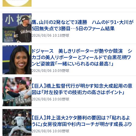
鷹、山川の2発などで3連勝 ハムのドラ1・大川が
5回無失点で3勝目…5日のファーム結果
2026/08/06 10:18
野球
ドジャース 美しきリポーターが艶やか競演 シ
カゴの美人リポーターとフィールドで白黒花柄ワ
ンピ姿披露「一緒にいられるのは最高！」
2026/08/06 10:09
野球
【巨人】橋上監督代行が明かす知念大成起用の意
図は「対左投手での技術力の高さはポイント」
2026/08/06 10:00
野球
【巨人】井上温大2ケタ勝利の要因は？「粘れるよ
うに」女房役岸田や杉内コーチが明かす成長ぶり
2026/08/06 10:00
野球