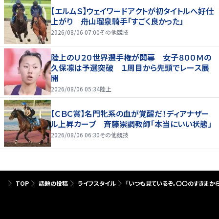
【エルムＳ】ウェイワードアクトが初タイトルへ好仕
上がり 舟山瑠泉騎手「すごく良かった」
2026/08/06 07:00
その他競技
陸上のＵ２０世界選手権が開幕 女子８００Ｍの
久保凛は予選突破 １周目から先頭でレース展
開
2026/08/06 05:34
陸上
【ＣＢＣ賞】名門牝系の血が覚醒だ！ディアナザー
ル上昇カーブ 斉藤崇調教師「本当にいい状態」
2026/08/06 06:30
その他競技
TOP
話題の投稿
ライフスタイル
「いつも見ているぞ。〇〇のすきまか