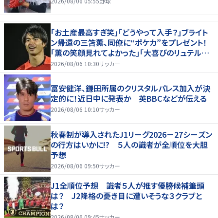
2026/08/06 05:55
野球
｢お土産最高すぎ笑｣｢どうやって入手？｣ブライト
ン帰還の三笘薫、同僚に“ポケカ”をプレゼント！
｢薫の笑顔見れてよかった｣｢大喜びのリュテル可
愛すぎ｣
2026/08/06 10:30
サッカー
冨安健洋、鎌田所属のクリスタルパレス加入が決
定的に！近日中に発表か 英BBCなどが伝える
2026/08/06 10:10
サッカー
秋春制が導入されたJ1リーグ2026－27シーズン
の行方はいかに!? ５人の識者が全順位を大胆
予想
2026/08/06 09:50
サッカー
J1全順位予想 識者５人が推す優勝候補筆頭
は？ J2降格の憂き目に遭いそうな３クラブと
は？
2026/08/06 09:45
サッカー