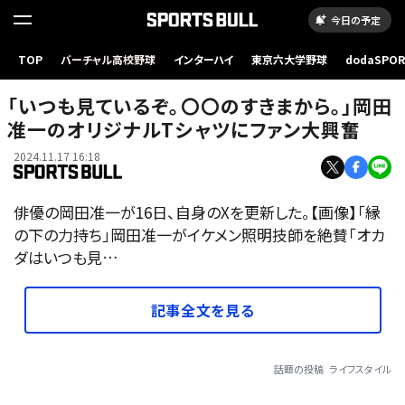
今日の予定
TOP
バーチャル高校野球
インターハイ
東京六大学野球
dodaSPO
（新しいタブ
「いつも見ているぞ。〇〇のすきまから。」岡田
准一のオリジナルTシャツにファン大興奮
2024.11.17 16:18
俳優の岡田准一が16日、自身のXを更新した。【画像】「縁
の下の力持ち」岡田准一がイケメン照明技師を絶賛「オカ
ダはいつも見…
記事全文を見る
話題の投稿
ライフスタイル