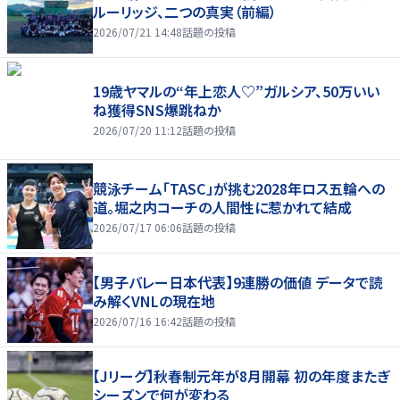
ルーリッジ、二つの真実（前編）
2026/07/21 14:48
話題の投稿
19歳ヤマルの“年上恋人♡”ガルシア、50万いい
ね獲得SNS爆跳ねか
2026/07/20 11:12
話題の投稿
競泳チーム「TASC」が挑む2028年ロス五輪への
道。堀之内コーチの人間性に惹かれて結成
2026/07/17 06:06
話題の投稿
【男子バレー日本代表】9連勝の価値 データで読
み解くVNLの現在地
2026/07/16 16:42
話題の投稿
【Jリーグ】秋春制元年が8月開幕 初の年度またぎ
シーズンで何が変わる