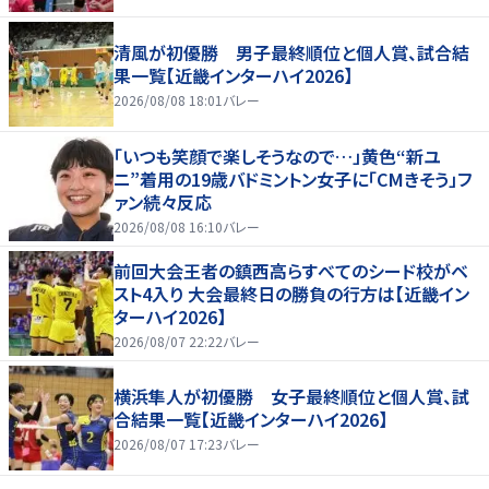
清風が初優勝 男子最終順位と個人賞、試合結
果一覧【近畿インターハイ2026】
2026/08/08 18:01
バレー
「いつも笑顔で楽しそうなので…」黄色“新ユ
ニ”着用の19歳バドミントン女子に「CMきそう」フ
ァン続々反応
2026/08/08 16:10
バレー
前回大会王者の鎮西高らすべてのシード校がベ
スト4入り 大会最終日の勝負の行方は【近畿イン
ターハイ2026】
2026/08/07 22:22
バレー
横浜隼人が初優勝 女子最終順位と個人賞、試
合結果一覧【近畿インターハイ2026】
2026/08/07 17:23
バレー