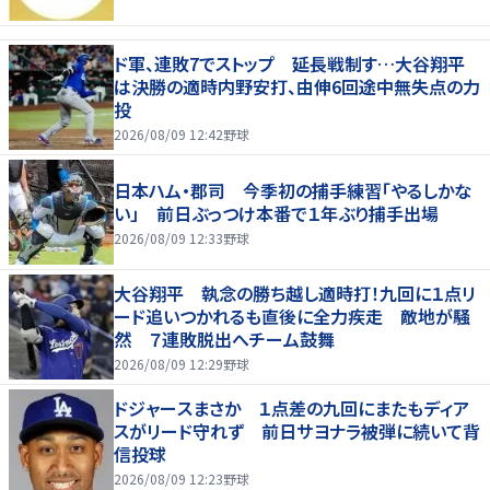
ド軍、連敗7でストップ 延長戦制す…大谷翔平
は決勝の適時内野安打、由伸6回途中無失点の力
投
2026/08/09 12:42
野球
日本ハム・郡司 今季初の捕手練習「やるしかな
い」 前日ぶっつけ本番で１年ぶり捕手出場
2026/08/09 12:33
野球
大谷翔平 執念の勝ち越し適時打！九回に１点リ
ード追いつかれるも直後に全力疾走 敵地が騒
然 ７連敗脱出へチーム鼓舞
2026/08/09 12:29
野球
ドジャースまさか １点差の九回にまたもディア
スがリード守れず 前日サヨナラ被弾に続いて背
信投球
2026/08/09 12:23
野球