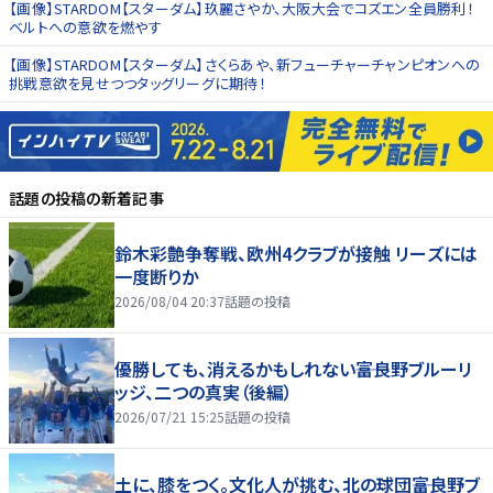
【画像】STARDOM【スターダム】玖麗さやか、大阪大会でコズエン全員勝利！
ベルトへの意欲を燃やす
【画像】STARDOM【スターダム】さくらあや、新フューチャーチャンピオンへの
挑戦意欲を見せつつタッグリーグに期待！
話題の投稿
の新着記事
鈴木彩艶争奪戦、欧州4クラブが接触 リーズには
一度断りか
2026/08/04 20:37
話題の投稿
優勝しても、消えるかもしれない――富良野ブルーリ
ッジ、二つの真実（後編）
2026/07/21 15:25
話題の投稿
土に、膝をつく。文化人が挑む、北の球団――富良野ブ