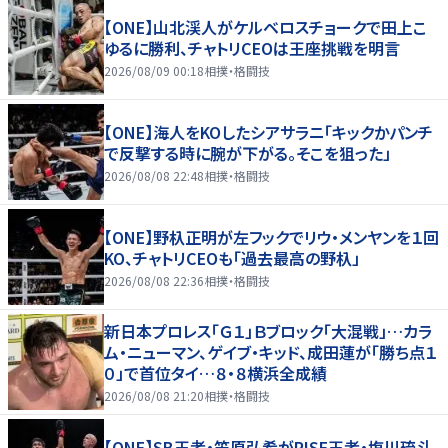
【ONE】山北渓人がケルベロスチョークで田上こ
ゆるに勝利、チャトリCEOは王座挑戦を明言
2026/08/09 00:18
相撲・格闘技
【ONE】海人をKOしたシアサラニ「キックかパンチ
で反撃する時に腕が下がる。そこを狙った」
2026/08/08 22:48
相撲・格闘技
【ONE】野杁正明が左フックでリウ・メンヤンを１回
KO、チャトリCEOも「過去最高の野杁」
2026/08/08 22:36
相撲・格闘技
新日本プロレス「Ｇ１」Ｂブロック「大混戦」…カラ
ム・ニューマン、ゲイブ・キッド、成田蓮が「勝ち点１
０」で首位タイ…８・８横浜全成績
2026/08/08 21:20
相撲・格闘技
【ONE】SB王者・笠原弘希がRISE王者・塩川琉斗