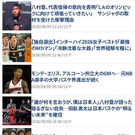
八村塁、代表復帰の意向を表明「ＬＡのオリンピッ
クに向けて頑張っていきたい」 サンジャポの取
材を受けた衝撃理由
2026/08/09 12:15
バスケ
【独自選出】インターハイ2026女子ベスト5「最強
の6thマン」「冷静沈着な大器」「世界経験を糧に」
2026/08/09 11:41
バスケ
モンテ・エリス、アルコーン州立大のGMへ…元NB
A選手の大学バスケ界進出が続く
2026/08/09 09:34
バスケ
「誰が何を言おうが、僕は日本人」八村塁が語った
揺るぎない自負…田臥勇太は日本バスケの“明る
い未来”を確信
2026/08/08 18:36
バスケ