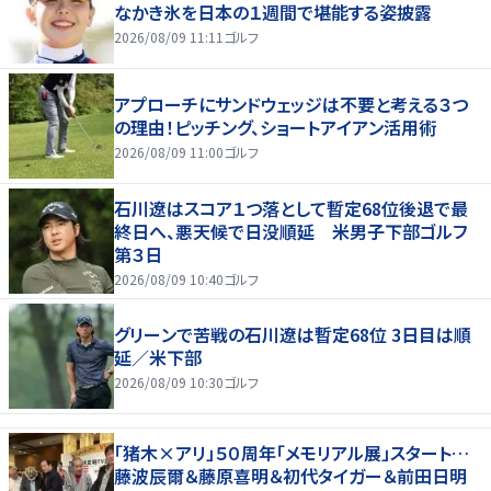
なかき氷を日本の１週間で堪能する姿披露
2026/08/09 11:11
ゴルフ
アプローチにサンドウェッジは不要と考える３つ
の理由！ピッチング、ショートアイアン活用術
2026/08/09 11:00
ゴルフ
石川遼はスコア１つ落として暫定68位後退で最
終日へ、悪天候で日没順延 米男子下部ゴルフ
第３日
2026/08/09 10:40
ゴルフ
グリーンで苦戦の石川遼は暫定68位 3日目は順
延／米下部
2026/08/09 10:30
ゴルフ
「猪木×アリ」５０周年「メモリアル展」スタート…
藤波辰爾＆藤原喜明＆初代タイガー＆前田日明