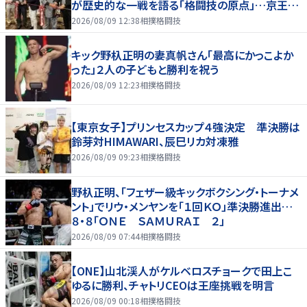
が歴史的な一戦を語る「格闘技の原点」…京王プ
ラザホテルで３１日まで
2026/08/09 12:38
相撲格闘技
キック野杁正明の妻真帆さん「最高にかっこよか
った」２人の子どもと勝利を祝う
2026/08/09 12:23
相撲格闘技
【東京女子】プリンセスカップ４強決定 準決勝は
鈴芽対HIMAWARI、辰巳リカ対凍雅
2026/08/09 09:23
相撲格闘技
野杁正明、「フェザー級キックボクシング・トーナメ
ント」でリウ・メンヤンを「１回ＫＯ」準決勝進出…
８・８「ＯＮＥ ＳＡＭＵＲＡＩ ２」
2026/08/09 07:44
相撲格闘技
【ONE】山北渓人がケルベロスチョークで田上こ
ゆるに勝利、チャトリCEOは王座挑戦を明言
2026/08/09 00:18
相撲格闘技