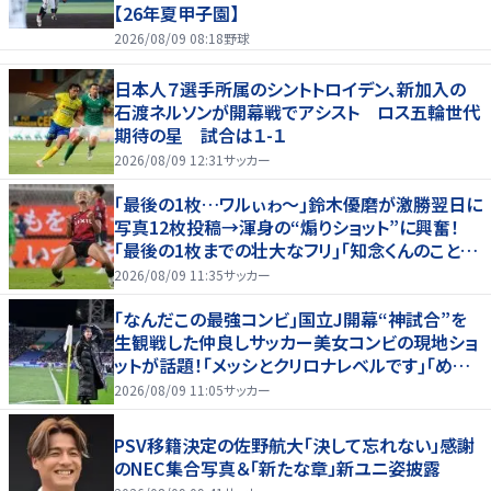
【26年夏甲子園】
2026/08/09 08:18
野球
日本人７選手所属のシントトロイデン、新加入の
石渡ネルソンが開幕戦でアシスト ロス五輪世代
期待の星 試合は１-１
2026/08/09 12:31
サッカー
｢最後の1枚…ワルぃゎ〜｣鈴木優磨が激勝翌日に
写真12枚投稿→渾身の“煽りショット”に興奮！
｢最後の1枚までの壮大なフリ｣｢知念くんのことど
んだけ好きなんよｗ｣
2026/08/09 11:35
サッカー
｢なんだこの最強コンビ｣国立J開幕“神試合”を
生観戦した仲良しサッカー美女コンビの現地ショ
ットが話題！｢メッシとクリロナレベルです｣｢めちゃ
くちゃ可愛い｣
2026/08/09 11:05
サッカー
PSV移籍決定の佐野航大「決して忘れない」感謝
のNEC集合写真＆「新たな章」新ユニ姿披露