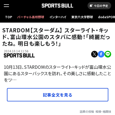
今日の予定
TOP
バーチャル高校野球
インターハイ
東京六大学野球
dodaSPO
（新しいタブ
STARDOM【スターダム】 スターライト・キッ
ド、富山環水公園のスタバに感動！「綺麗だっ
たね。 明日も楽しもう！」
2024.10.14 11:56
10月13日、STARDOMのスターライト・キッドが富山環水公
園にあるスターバックスを訪れ、その美しさに感動したこと
をツ…
記事全文を見る
話題の投稿
相撲・格闘技