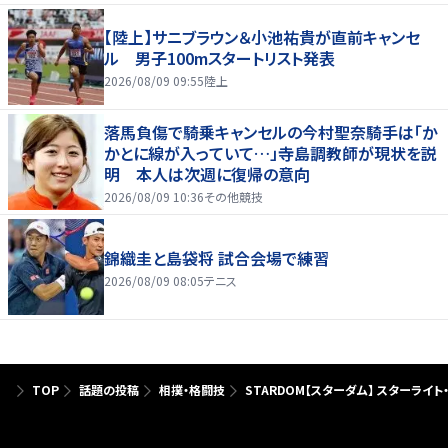
【陸上】サニブラウン＆小池祐貴が直前キャンセ
ル 男子100mスタートリスト発表
2026/08/09 09:55
陸上
落馬負傷で騎乗キャンセルの今村聖奈騎手は「か
かとに線が入っていて…」寺島調教師が現状を説
明 本人は次週に復帰の意向
2026/08/09 10:36
その他競技
錦織圭と島袋将 試合会場で練習
2026/08/09 08:05
テニス
TOP
話題の投稿
相撲・格闘技
STARDOM【スターダム】 スターライ