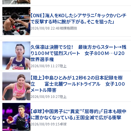
【ONE】海人をKOしたシアサラニ「キックかパンチ
で反撃する時に腕が下がる。そこを狙った」
2026/08/08 22:48
相撲格闘技
久保凛は決勝で５位！ 最後方からスタート→残
り１００Ｍで猛烈スパート 女子８００Ｍ…Ｕ２０
世界選手権
2026/08/09 11:27
陸上
【陸上】中島ひとみが１２秒６２の日本記録を樹
立 富士北麓ワールドトライアル 女子１００
メートル障害
2026/08/09 10:27
陸上
【卓球】中国男子に“異変”「屈辱的」「日本も眼中
に置かなくなっている」王国全滅で広がる衝撃
2026/08/09 09:15
卓球