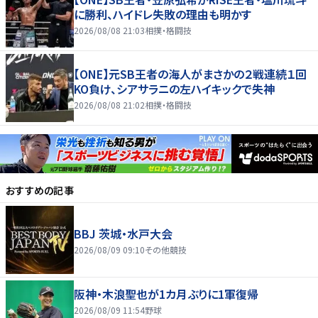
に勝利、ハイドレ失敗の理由も明かす
2026/08/08 21:03
相撲・格闘技
【ONE】元SB王者の海人がまさかの２戦連続１回
KO負け、シアサラニの左ハイキックで失神
2026/08/08 21:02
相撲・格闘技
おすすめの記事
BBJ 茨城・水戸大会
2026/08/09 09:10
その他競技
阪神・木浪聖也が1カ月ぶりに1軍復帰
2026/08/09 11:54
野球