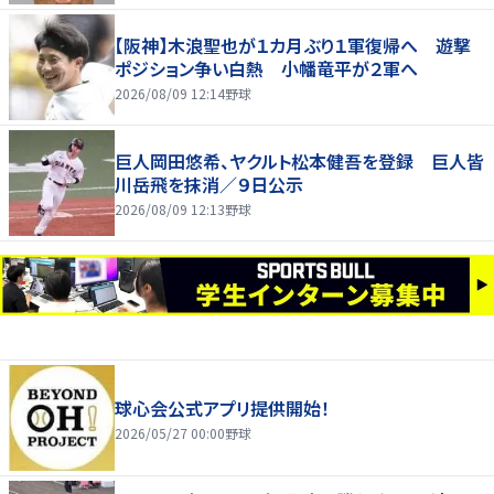
【阪神】木浪聖也が１カ月ぶり１軍復帰へ 遊撃
ポジション争い白熱 小幡竜平が２軍へ
2026/08/09 12:14
野球
巨人岡田悠希、ヤクルト松本健吾を登録 巨人皆
川岳飛を抹消／９日公示
2026/08/09 12:13
野球
球心会公式アプリ提供開始！
2026/05/27 00:00
野球