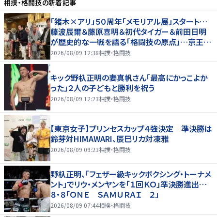
相撲・格闘技
の新着記事
「猪木×アリ」５０周年「メモリアル展」スタート…
藤波辰爾＆藤原喜明＆初代タイガー＆前田日明
が歴史的な一戦を語る「格闘技の原点」…京王プ
ラザホテルで３１日まで
2026/08/09 12:38
相撲・格闘技
キック野杁正明の妻真帆さん「最高にかっこよか
った」２人の子どもと勝利を祝う
2026/08/09 12:23
相撲・格闘技
【東京女子】プリンセスカップ４強決定 準決勝は
鈴芽対HIMAWARI、辰巳リカ対凍雅
2026/08/09 09:23
相撲・格闘技
野杁正明、「フェザー級キックボクシング・トーナメ
ント」でリウ・メンヤンを「１回ＫＯ」準決勝進出…
８・８「ＯＮＥ ＳＡＭＵＲＡＩ ２」
2026/08/09 07:44
相撲・格闘技