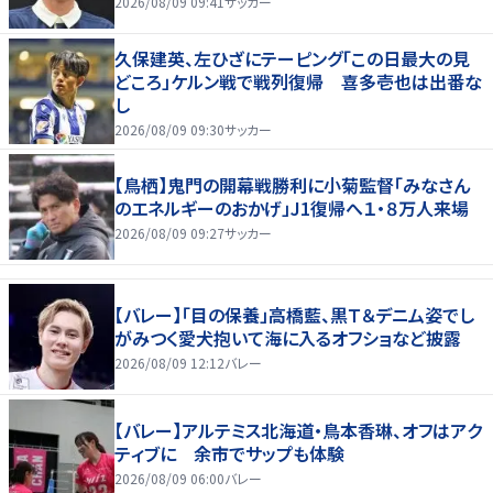
2026/08/09 09:41
サッカー
久保建英、左ひざにテーピング「この日最大の見
どころ」ケルン戦で戦列復帰 喜多壱也は出番な
し
2026/08/09 09:30
サッカー
【鳥栖】鬼門の開幕戦勝利に小菊監督「みなさん
のエネルギーのおかげ」J1復帰へ１・８万人来場
2026/08/09 09:27
サッカー
【バレー】「目の保養」高橋藍、黒Ｔ＆デニム姿でし
がみつく愛犬抱いて海に入るオフショなど披露
2026/08/09 12:12
バレー
【バレー】アルテミス北海道・鳥本香琳、オフはアク
ティブに 余市でサップも体験
2026/08/09 06:00
バレー