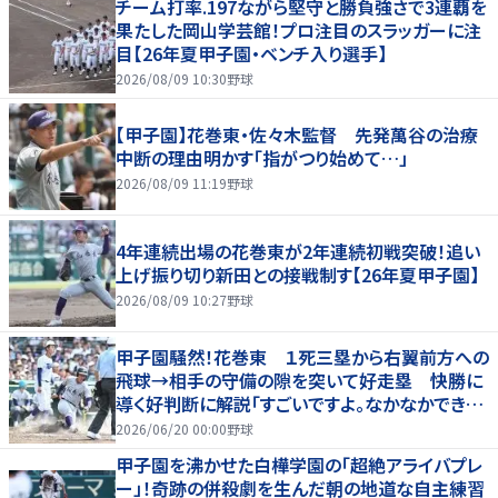
チーム打率.197ながら堅守と勝負強さで3連覇を
果たした岡山学芸館！プロ注目のスラッガーに注
目【26年夏甲子園・ベンチ入り選手】
2026/08/09 10:30
野球
【甲子園】花巻東・佐々木監督 先発萬谷の治療
中断の理由明かす「指がつり始めて…」
2026/08/09 11:19
野球
4年連続出場の花巻東が2年連続初戦突破！追い
上げ振り切り新田との接戦制す【26年夏甲子園】
2026/08/09 10:27
野球
甲子園騒然！花巻東 １死三塁から右翼前方への
飛球→相手の守備の隙を突いて好走塁 快勝に
導く好判断に解説「すごいですよ。なかなかできな
いプレー」
2026/06/20 00:00
野球
甲子園を沸かせた白樺学園の「超絶アライバプレ
ー」！奇跡の併殺劇を生んだ朝の地道な自主練習