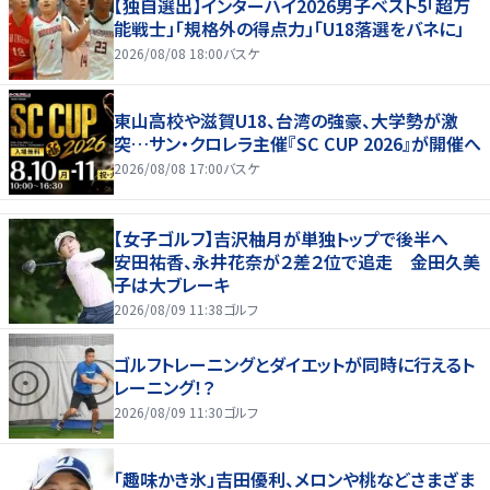
【独自選出】インターハイ2026男子ベスト5「超万
能戦士」「規格外の得点力」「U18落選をバネに」
2026/08/08 18:00
バスケ
東山高校や滋賀U18、台湾の強豪、大学勢が激
突…サン・クロレラ主催『SC CUP 2026』が開催へ
2026/08/08 17:00
バスケ
【女子ゴルフ】吉沢柚月が単独トップで後半へ
安田祐香、永井花奈が２差２位で追走 金田久美
子は大ブレーキ
2026/08/09 11:38
ゴルフ
ゴルフトレーニングとダイエットが同時に行えるト
レーニング！？
2026/08/09 11:30
ゴルフ
「趣味かき氷」吉田優利、メロンや桃などさまざま