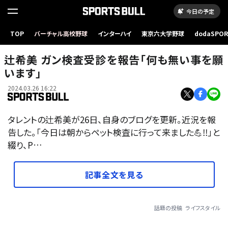
今日の予定
TOP
バーチャル高校野球
インターハイ
東京六大学野球
dodaSPO
（新しいタブ
辻希美 ガン検査受診を報告「何も無い事を願
います」
2024.03.26 16:22
タレントの辻希美が26日、自身のブログを更新。近況を報
告した。「今日は朝からペット検査に行って来ました💪‼️」と
綴り、P…
記事全文を見る
話題の投稿
ライフスタイル