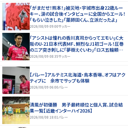
｢がまだせ！熊本！｣被災地・宇城市出身22歳ルー
キー、涙の試合後インタビューに全国からエール！
｢もらい泣きした｣｢薬師田くん、立派だったよ｣
2026/08/09 09:00
サッカー
｢アシストは憧れの香川真司からってエモい｣C大
阪のU-21日本代表MF、鮮烈なJ1初ゴール！圧巻
のニア突き刺しに｢夢樹えぐいわ｣｢ロス五輪頼む
ぞ｣
2026/08/09 08:35
サッカー
【バレー】アルテミス北海道・鳥本香琳、オフはアク
ティブに 余市でサップも体験
2026/08/09 06:00
バレー
清風が初優勝 男子最終順位と個人賞、試合結
果一覧【近畿インターハイ2026】
2026/08/08 18:01
バレー