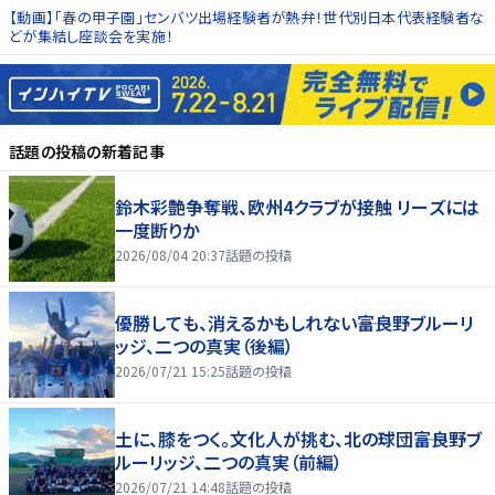
【動画】「春の甲子園」センバツ出場経験者が熱弁！世代別日本代表経験者な
どが集結し座談会を実施！
話題の投稿
の新着記事
鈴木彩艶争奪戦、欧州4クラブが接触 リーズには
一度断りか
2026/08/04 20:37
話題の投稿
優勝しても、消えるかもしれない――富良野ブルーリ
ッジ、二つの真実（後編）
2026/07/21 15:25
話題の投稿
土に、膝をつく。文化人が挑む、北の球団――富良野ブ
ルーリッジ、二つの真実（前編）
2026/07/21 14:48
話題の投稿