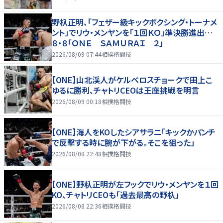
野杁正明、「フェザー級キックボクシング・トーナメ
ント」でリウ・メンヤンを「１回ＫＯ」準決勝進出…
８・８「ＯＮＥ ＳＡＭＵＲＡＩ ２」
2026/08/09 07:44
相撲格闘技
【ONE】山北渓人がケルベロスチョークで田上こ
ゆるに勝利、チャトリCEOは王座挑戦を明言
2026/08/09 00:18
相撲格闘技
【ONE】海人をKOしたシアサラニ「キックかパンチ
で反撃する時に腕が下がる。そこを狙った」
2026/08/08 22:48
相撲格闘技
【ONE】野杁正明が左フックでリウ・メンヤンを１回
KO、チャトリCEOも「過去最高の野杁」
2026/08/08 22:36
相撲格闘技