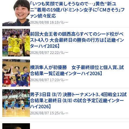
「いつも笑顔で楽しそうなので…」黄色“新ユ
ニ”着用の19歳バドミントン女子に「CMきそう」フ
ァン続々反応
2026/08/08 16:10
バレー
前回大会王者の鎮西高らすべてのシード校がベ
スト4入り 大会最終日の勝負の行方は【近畿イン
ターハイ2026】
2026/08/07 22:22
バレー
横浜隼人が初優勝 女子最終順位と個人賞、試
合結果一覧【近畿インターハイ2026】
2026/08/07 17:23
バレー
男子3日目（8/7）決勝トーナメント3、4回戦全12試
合結果と最終日（8/8）の試合予定【近畿インター
ハイ2026】
2026/08/07 15:25
バレー