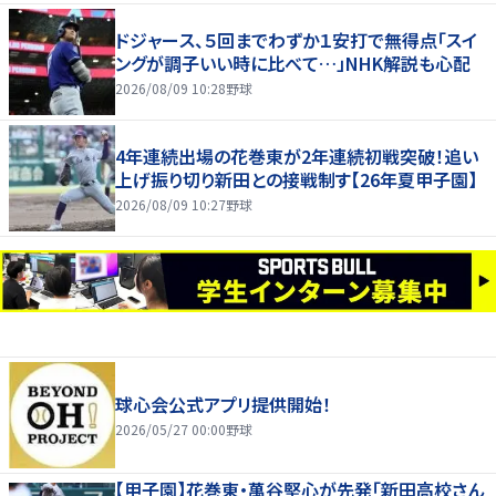
ドジャース、５回までわずか１安打で無得点「スイ
ングが調子いい時に比べて…」NHK解説も心配
2026/08/09 10:28
野球
4年連続出場の花巻東が2年連続初戦突破！追い
上げ振り切り新田との接戦制す【26年夏甲子園】
2026/08/09 10:27
野球
球心会公式アプリ提供開始！
2026/05/27 00:00
野球
【甲子園】花巻東・萬谷堅心が先発「新田高校さん