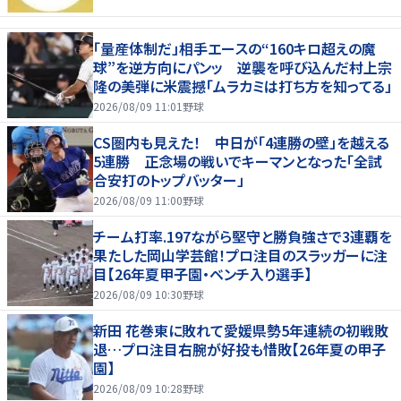
「量産体制だ」相手エースの“160キロ超えの魔
球”を逆方向にパンッ 逆襲を呼び込んだ村上宗
隆の美弾に米震撼「ムラカミは打ち方を知ってる」
2026/08/09 11:01
野球
CS圏内も見えた！ 中日が「4連勝の壁」を越える
5連勝 正念場の戦いでキーマンとなった「全試
合安打のトップバッター」
2026/08/09 11:00
野球
チーム打率.197ながら堅守と勝負強さで3連覇を
果たした岡山学芸館！プロ注目のスラッガーに注
目【26年夏甲子園・ベンチ入り選手】
2026/08/09 10:30
野球
新田 花巻東に敗れて愛媛県勢5年連続の初戦敗
退…プロ注目右腕が好投も惜敗【26年夏の甲子
園】
2026/08/09 10:28
野球