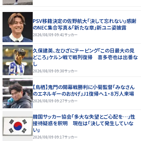
PSV移籍決定の佐野航大「決して忘れない」感謝
のNEC集合写真＆「新たな章」新ユニ姿披露
2026/08/09 09:41
サッカー
久保建英、左ひざにテーピング「この日最大の見
どころ」ケルン戦で戦列復帰 喜多壱也は出番な
し
2026/08/09 09:30
サッカー
【鳥栖】鬼門の開幕戦勝利に小菊監督「みなさん
のエネルギーのおかげ」J1復帰へ１・８万人来場
2026/08/09 09:27
サッカー
韓国サッカー協会「多大な失望とご心配を…」性
接待疑惑を釈明 現在は「決して発生していな
い」
2026/08/09 09:17
サッカー