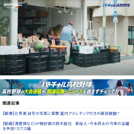
関連記事
【画像】辻希美 自宅の写真に衝撃 室内アスレチック付きの豪邸披露!?
【動画】満塁弾などOP戦好調の鈴木誠也 新加入・今永昇太の今季の活躍
を予想！カブス編