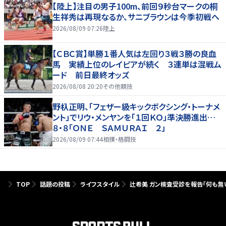
【陸上】注目の男子100m、前回９秒台マークの桐
生祥秀は再現なるか、サニブラウンは今季初戦へ
2026/08/09 07:26
陸上
【ＣＢＣ賞】単勝１番人気は左回り３戦３勝の良血
馬 実績上位のレイピアが続く ３連単は混戦ム
ード 前日最終オッズ
2026/08/08 20:20
その他競技
野杁正明、「フェザー級キックボクシング・トーナメ
ント」でリウ・メンヤンを「１回ＫＯ」準決勝進出…
８・８「ＯＮＥ ＳＡＭＵＲＡＩ ２」
2026/08/09 07:44
相撲・格闘技
TOP
話題の投稿
ライフスタイル
辻希美 ガン検査受診を報告「何も無