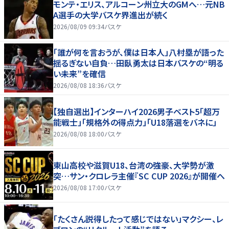
モンテ・エリス、アルコーン州立大のGMへ…元NB
A選手の大学バスケ界進出が続く
2026/08/09 09:34
バスケ
「誰が何を言おうが、僕は日本人」八村塁が語った
揺るぎない自負…田臥勇太は日本バスケの“明る
い未来”を確信
2026/08/08 18:36
バスケ
【独自選出】インターハイ2026男子ベスト5「超万
能戦士」「規格外の得点力」「U18落選をバネに」
2026/08/08 18:00
バスケ
東山高校や滋賀U18、台湾の強豪、大学勢が激
突…サン・クロレラ主催『SC CUP 2026』が開催へ
2026/08/08 17:00
バスケ
「たくさん説得したって感じではない」マクシー、レ