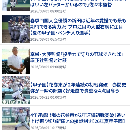
はいい左バッターがいるので」佐々木監督
2026/08/09 08:00
野球
春季四国大会優勝の新田は近年の愛媛でも最も
期待できる実力派！プロ注目の大型右腕に注目
【夏の甲子園・ベンチ入り選手】
2026/08/09 06:54
野球
享栄・大藤監督「投手力で守りの野球できれば」
履正社監督と対談
2026/08/09 09:00
野球
【甲子園】花巻東が２年連続の初戦突破 赤間史
弥が一瞬の隙突く好走塁で貴重な４点目奪う
2026/06/21 00:00
野球
4年連続出場の花巻東が2年連続初戦突破！追い
上げ振り切り新田との接戦制す【26年夏甲子園】
2026/08/09 10:27
野球