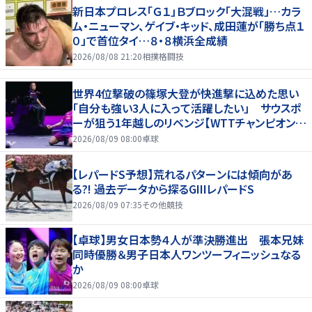
新日本プロレス「Ｇ１」Ｂブロック「大混戦」…カラ
ム・ニューマン、ゲイブ・キッド、成田蓮が「勝ち点１
０」で首位タイ…８・８横浜全成績
2026/08/08 21:20
相撲格闘技
世界4位撃破の篠塚大登が快進撃に込めた思い
「自分も強い3人に入って活躍したい」 サウスポ
ーが狙う1年越しのリベンジ【WTTチャンピオンズ
横浜2026】
2026/08/09 08:00
卓球
【レパードS予想】荒れるパターンには傾向があ
る?! 過去データから探るGIIIレパードS
2026/08/09 07:35
その他競技
【卓球】男女日本勢４人が準決勝進出 張本兄妹
同時優勝＆男子日本人ワンツーフィニッシュなる
か
2026/08/09 08:00
卓球