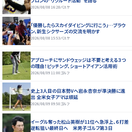
ブロンの“リクルート活動”を語る
2026/08/08 16:28
バスケ
「優勝したらスカイダイビングに行こう」…ブラウ
ン、新生シクサーズの交流を明かす
2026/08/08 15:53
バスケ
アプローチにサンドウェッジは不要と考える３つ
の理由！ピッチング、ショートアイアン活用術
2026/08/09 11:00
ゴルフ
史上3人目の日本勢Vへ岩永杏奈が準決勝に進
出 全米女子アマは順延
2026/08/09 09:50
ゴルフ
イーグル奪った松山英樹が11位へ急浮上、６打差
逆転狙い最終日へ 米男子ゴルフ第３日