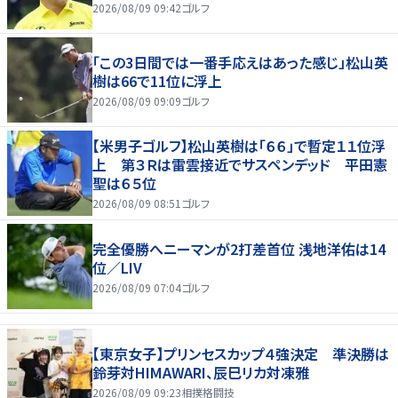
2026/08/09 09:42
ゴルフ
「この3日間では一番手応えはあった感じ」松山英
樹は66で11位に浮上
2026/08/09 09:09
ゴルフ
【米男子ゴルフ】松山英樹は「６６」で暫定１１位浮
上 第３Ｒは雷雲接近でサスペンデッド 平田憲
聖は６５位
2026/08/09 08:51
ゴルフ
完全優勝へニーマンが2打差首位 浅地洋佑は14
位／LIV
2026/08/09 07:04
ゴルフ
【東京女子】プリンセスカップ４強決定 準決勝は
鈴芽対HIMAWARI、辰巳リカ対凍雅
2026/08/09 09:23
相撲格闘技