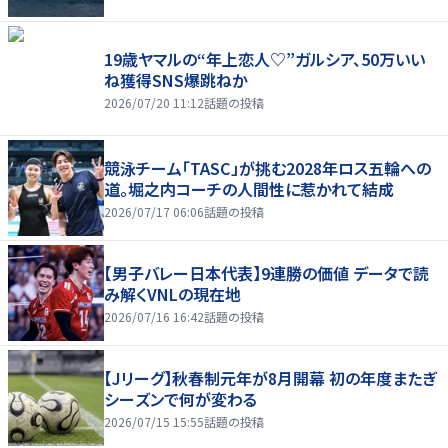
19歳ヤマルの“年上恋人♡”ガルシア、50万いい
ね獲得SNS爆跳ねか
2026/07/20 11:12
話題の投稿
競泳チーム「TASC」が挑む2028年ロス五輪への
道。堀之内コーチの人間性に惹かれて結成
2026/07/17 06:06
話題の投稿
【男子バレー日本代表】9連勝の価値 データで読
み解くVNLの現在地
2026/07/16 16:42
話題の投稿
【Jリーグ】秋春制元年が8月開幕 初の年度またぎ
シーズンで何が変わる
2026/07/15 15:55
話題の投稿