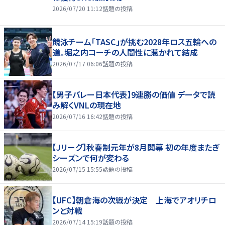
2026/07/20 11:12
話題の投稿
競泳チーム「TASC」が挑む2028年ロス五輪への
道。堀之内コーチの人間性に惹かれて結成
2026/07/17 06:06
話題の投稿
【男子バレー日本代表】9連勝の価値 データで読
み解くVNLの現在地
2026/07/16 16:42
話題の投稿
【Jリーグ】秋春制元年が8月開幕 初の年度またぎ
シーズンで何が変わる
2026/07/15 15:55
話題の投稿
【UFC】朝倉海の次戦が決定 上海でアオリチロ
ンと対戦
2026/07/14 15:19
話題の投稿