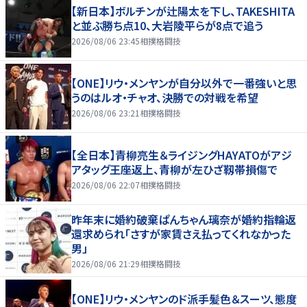
【新日本】ボルチンが辻陽太を下し、TAKESHITA
と並ぶ勝ち点10、大岩陵平らが8点で追う
2026/08/06 23:45
相撲格闘技
【ONE】リウ・メンヤンが自分以外で一番強いと思
うのはルオ・チャオ、決勝での対戦を希望
2026/08/06 23:21
相撲格闘技
【全日本】青柳亮生＆ライジングHAYATOがアジ
アタッグ王座返上、青柳が左ひざ靱帯損傷で
2026/08/06 22:07
相撲格闘技
昨年末に婚約破棄ぱんちゃん璃奈が婚約指輪返
還求められ「さすが家賃さえ払ってくれなかった
男」
2026/08/06 21:29
相撲格闘技
【ONE】リウ・メンヤンのド派手髪色＆スーツ、態度