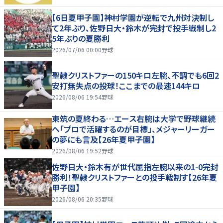
【6日夏甲子園】神村学園が逆転で九州対決制し
て2年ぶり、佐野日大・鈴木が完封で投手戦制し2
5年ぶりの夏勝利
2026/07/06 00:00
野球
聖隷クリストファーの150キロ左腕、不調でも6回2
安打無失点の投球！ここまでの最速144キロ
2026/08/06 19:54
野球
東筑の夏終わる…エース右腕は大学で野球継続
へ「プロで活躍するのが目標」、メジャーリーガー
の夢にも言及【26年夏甲子園】
2026/08/06 19:52
野球
佐野日大・鈴木有が世代屈指左腕以来の1-0完封
勝利！聖隷クリストファーとの投手戦制す【26年夏
甲子園】
2026/08/06 20:35
野球