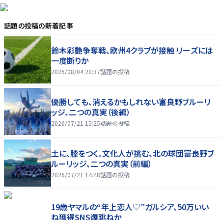
話題の投稿
の新着記事
鈴木彩艶争奪戦、欧州4クラブが接触 リーズには
一度断りか
2026/08/04 20:37
話題の投稿
優勝しても、消えるかもしれない――富良野ブルーリ
ッジ、二つの真実（後編）
2026/07/21 15:25
話題の投稿
土に、膝をつく。文化人が挑む、北の球団――富良野ブ
ルーリッジ、二つの真実（前編）
2026/07/21 14:48
話題の投稿
19歳ヤマルの“年上恋人♡”ガルシア、50万いい
ね獲得SNS爆跳ねか