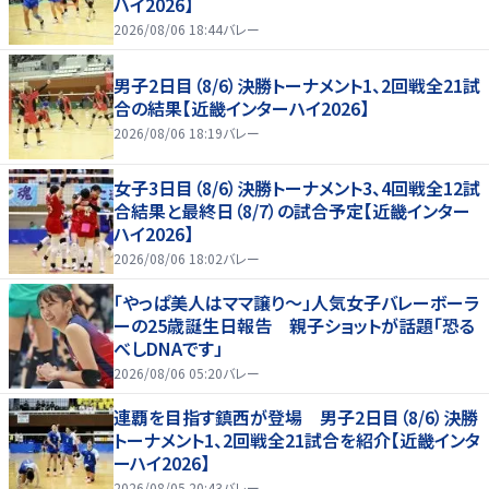
ハイ2026】
2026/08/06 18:44
バレー
男子2日目（8/6）決勝トーナメント1、2回戦全21試
合の結果【近畿インターハイ2026】
2026/08/06 18:19
バレー
女子3日目（8/6）決勝トーナメント3、4回戦全12試
合結果と最終日（8/7）の試合予定【近畿インター
ハイ2026】
2026/08/06 18:02
バレー
「やっぱ美人はママ譲り～」人気女子バレーボーラ
ーの25歳誕生日報告 親子ショットが話題「恐る
べしDNAです」
2026/08/06 05:20
バレー
連覇を目指す鎮西が登場 男子2日目（8/6）決勝
トーナメント1、2回戦全21試合を紹介【近畿インタ
ーハイ2026】
2026/08/05 20:43
バレー