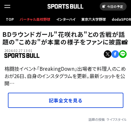
今日の予定
TOP
バーチャル高校野球
インターハイ
東京六大学野球
dodaSPO
（新しいタブ
BDラウンドガール"花咲れあ"との舌戦が話
題の"こめお"が本業の様子をファンに披露📸
2024.02.27 13:01
格闘技イベント「BreakingDown」出場者で料理人のこめ
おが26日、自身のインスタグラムを更新。最新ショットを公
開…
記事全文を見る
話題の投稿
ライフスタイル