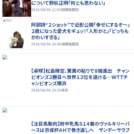
について野杁正明「何とも思わない」
2026/08/06 21:03
相撲格闘技
阿部詩“２ショット”で近影公開「幸せにするぞ〜」
２歳になった愛犬をギュッ！「人形かと」「どっちも
かわいすぎる」
2026/08/06 20:40
相撲格闘技
【卓球】松島輝空、驚異の粘りで８強進出 チャン
ピオンズ２勝目へ世界１３位を退ける…ＷＴＴチ
ャンピオンズ横浜
2026/08/06 20:35
卓球
【注目馬動向】府中牝馬Ｓ１４着のヴァルキリーバ
ースは京成杯ＡＨで巻き返しへ サンデーサラブ