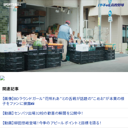
関連記事
【画像】BDラウンドガール"花咲れあ"との舌戦が話題の"こめお"が本業の様
子をファンに披露📸
【動画】センバツ出場32校の歓喜の瞬間を公開中！
【動画】柳田悠岐登場！今季のアピールポイントと目標を語る！