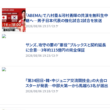
『ABEMA』で八村塁＆河村勇輝の共演を無料生中
継へ…男子日本代表の強化試合2試合を放送
2026/08/06 19:37
バスケ
サンズ、攻守の要の”悪役”ブルックスと契約延長
に合意…3年約115億円の完全保証
2026/08/06 19:23
バスケ
「第34回日・韓・中ジュニア交流競技会」の大会ロ
スターが発表…中部大第一から馬越ら3名が選出
2026/08/06 19:18
バスケ