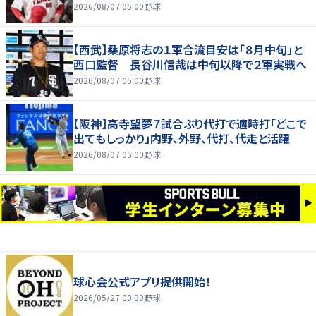
2026/08/07 05:00
野球
【西武】桑原将志の１軍合流目安は「８月中旬」と
西口監督 長谷川信哉は中旬以降で２軍実戦へ
2026/08/07 05:00
野球
【阪神】高寺望夢７試合ぶり代打で適時打「どこで
出てもしっかり」内野、外野、代打、代走と活躍
2026/08/07 05:00
野球
球心会公式アプリ提供開始！
2026/05/27 00:00
野球