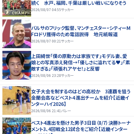
続く 水戸、福岡、千葉は厳しい戦いになりそう
2026/08/07 04:55
サッカー
バルサのフリック監督、マンチェスター・シティーM
Fロドリ獲得のため電話説得 地元紙報道
2026/08/07 00:21
サッカー
上田綺世「僕の原動力は家族です」モデル妻、愛
娘との写真添え発信→「優しさに溢れてる♥」「素
敵すぎる」「頑張れアヤセ！」と反響
2026/08/06 23:28
サッカー
女子大会を制するのはどの高校か 3連覇を狙う
金蘭会高などベスト４進出チームを紹介【近畿イ
ンターハイ2026】
2026/08/06 21:41
バレー
ベスト4進出を懸けた男子3日目（8/7）決勝トーナ
メント3、4回戦全12試合をご紹介【近畿インター