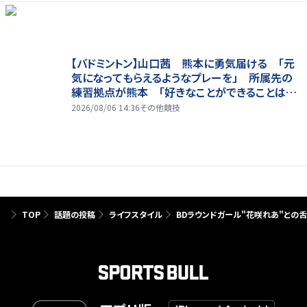
【バドミントン】山口茜 熊本に勇気届ける 「元
気になってもらえるようなプレーを」 所属先の
練習拠点が熊本 「好きなことができることは当
たり前じゃない」
2026/08/06 14:36
その他競技
TOP
話題の投稿
ライフスタイル
BDラウンドガール"花咲れあ"との