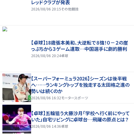
レッドクラブが発表
2026/08/06 20:15
その他競技
【卓球】18歳張本美和、大逆転で８強！０－２の崖
っぷちから３ゲーム連取…中国選手に劇的勝利
2026/08/06 20:24
卓球
【スーパーフォーミュラ2026】シーズンは後半戦
へ……ランキングトップを独走する太田格之進の
勢いは続くのか
2026/08/06 16:32
モータースポーツ
【卓球】五輪狙う大藤沙月「学校へ行く前にやって
いた」自宅リビングに卓球台…飛躍の原点とは？
2026/08/06 14:36
卓球