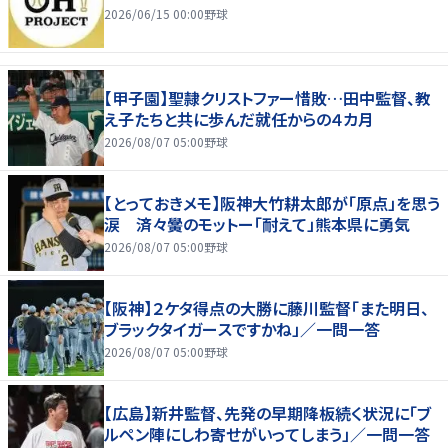
2026/06/15 00:00
野球
【甲子園】聖隷クリストファー惜敗…田中監督、教
え子たちと共に歩んだ就任からの４カ月
2026/08/07 05:00
野球
【とっておきメモ】阪神大竹耕太郎が「原点」を思う
涙 済々黌のモットー「耐えて」熊本県に勇気
2026/08/07 05:00
野球
【阪神】２ケタ得点の大勝に藤川監督「また明日、
ブラックタイガースですかね」／一問一答
2026/08/07 05:00
野球
【広島】新井監督、先発の早期降板続く状況に「ブ
ルペン陣にしわ寄せがいってしまう」／一問一答