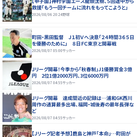
【甲子園】神村学園エース龍頭汰樹、５回途中から
救援「もう一回チームに流れをもってこようと」
2026/08/06 20:24
野球
町田・黒田監督 Ｊ１初Ｖへ決意「２４時間３６５日
を優勝のために」 ８日ＦＣ東京と開幕戦
2026/08/07 05:00
サッカー
Ｊリーグ開幕！今季から「秋春制」J1優勝賞金３億
円 2位1億2000万円、3位6000万円
2026/08/07 04:55
サッカー
Ｊリーグ開幕 達成間近の記録は…浦和GK西川
周作の通算最多出場、福岡・城後寿の最年長弾な
ど
2026/08/07 04:55
サッカー
【Ｊリーグ記者予想】鹿島と神戸「本命」…町田が