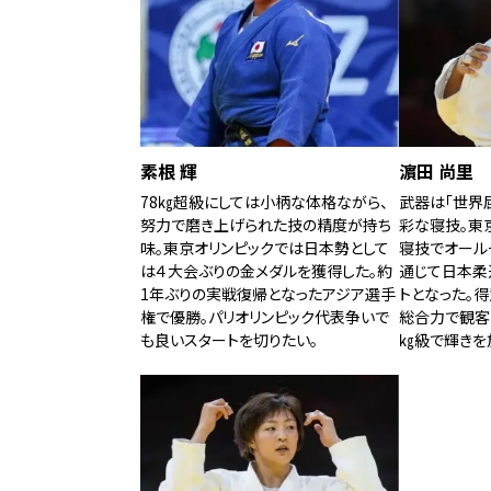
素根 輝
濵田 尚里
78㎏超級にしては小柄な体格ながら、
武器は「世界
努力で磨き上げられた技の精度が持ち
彩な寝技。東
味。東京オリンピックでは日本勢として
寝技でオール
は４大会ぶりの金メダルを獲得した。約
通じて日本柔
1年ぶりの実戦復帰となったアジア選手
トとなった。
権で優勝。パリオリンピック代表争いで
総合力で観客
も良いスタートを切りたい。
㎏級で輝きを