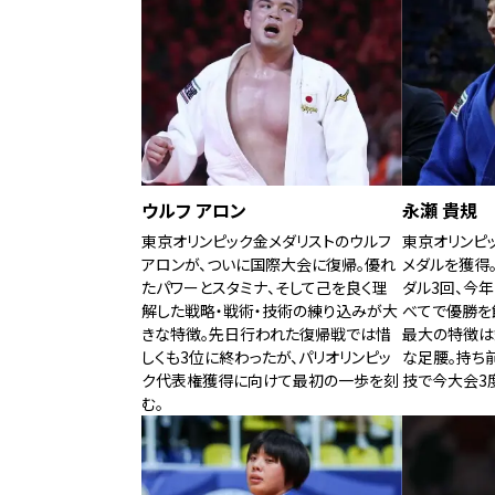
ウルフ アロン
永瀬 貴規
東京オリンピック金メダリストのウルフ
東京オリンピ
アロンが、ついに国際大会に復帰。優れ
メダルを獲得
たパワーとスタミナ、そして己を良く理
ダル3回、今
解した戦略・戦術・技術の練り込みが大
べてで優勝を
きな特徴。先日行われた復帰戦では惜
最大の特徴は
しくも3位に終わったが、パリオリンピッ
な足腰。持ち
ク代表権獲得に向けて最初の一歩を刻
技で今大会3
む。