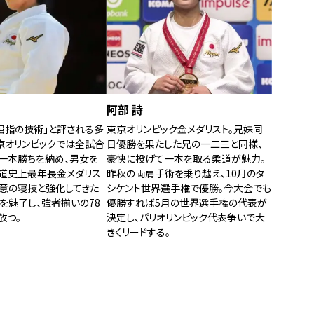
阿部 詩
屈指の技術」と評される多
東京オリンピック金メダリスト。兄妹同
京オリンピックでは全試合
日優勝を果たした兄の一二三と同様、
一本勝ちを納め、男女を
豪快に投げて一本を取る柔道が魅力。
道史上最年長金メダリス
昨秋の両肩手術を乗り越え、10月のタ
得意の寝技と強化してきた
シケント世界選手権で優勝。今大会でも
を魅了し、強者揃いの78
優勝すれば5月の世界選手権の代表が
放つ。
決定し、パリオリンピック代表争いで大
きくリードする。