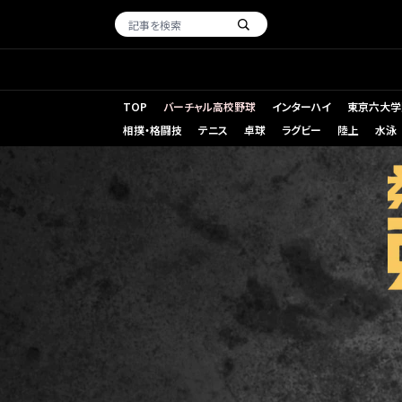
TOP
バーチャル高校野球
インターハイ
東京六大学
相撲・格闘技
テニス
卓球
ラグビー
陸上
水泳