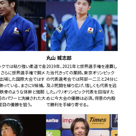
丸山 城志郎
ックでは粘り強い柔道で金
2019年、2021年と世界選手権を連覇し
。さらに世界選手権で銅メ
た当代きっての業師。東京オリンピック
年出場した国際大会ではす
の代表選考会では阿部一二三と24分に
飾っている、まさにV候補。
及ぶ死闘を繰り広げ、惜しくも代表を逃
鉄骨のような体幹と強靭
した。パリオリンピック代表を目指すた
前のパワーと洗練された大
めに今大会の優勝は必須。得意の内股
度目の優勝を狙う。
で勝利を手繰り寄せる。