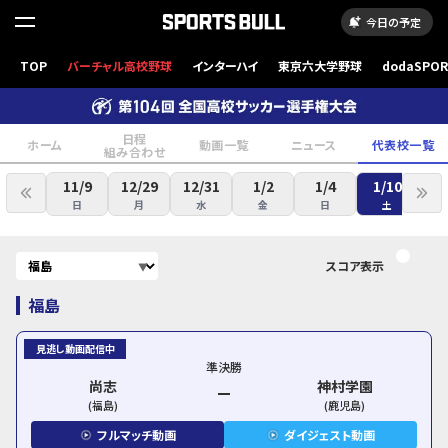
今日の予定
TOP
バーチャル高校野球
インターハイ
東京六大学野球
dodaSPO
（新しいタブ
日程
ホーム
動画一覧
ニュース
代表校一覧
組み合わせ
11/9
12/29
12/31
1/2
1/4
1/10
日
月
水
金
日
土
スコア表示
福島
見逃し動画配信中
準決勝
尚志
神村学園
(
福島
)
(
鹿児島
)
フルマッチ動画
ダイジェスト動画