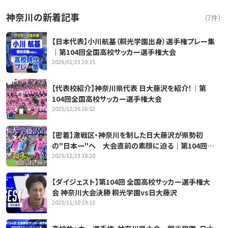
神奈川の新着記事
（
7
件）
【日本代表】小川航基（桐光学園出身）選手権プレー集
｜第104回全国高校サッカー選手権大会
2026/01/23 20:15
【代表校紹介】神奈川県代表 日大藤沢を紹介！｜第
104回全国高校サッカー選手権大会
2025/12/26 16:52
【密着】激戦区・神奈川を制した日大藤沢が県勢初
の"日本一"へ 大会直前の素顔に迫る｜第104回全
2025/12/23 18:20
国高校サッカー選手権大会
【ダイジェスト】第104回 全国高校サッカー選手権大
会 神奈川大会決勝 桐光学園vs日大藤沢
2025/11/10 19:13