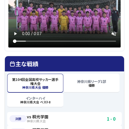
主な戦績
第104回全国高校サッカー選手
神奈川県リーグ1部
権大会
優勝
神奈川県大会
優勝
インターハイ
神奈川県大会
ベスト8
vs
桐光学園
1
-
0
決勝
神奈川県大会