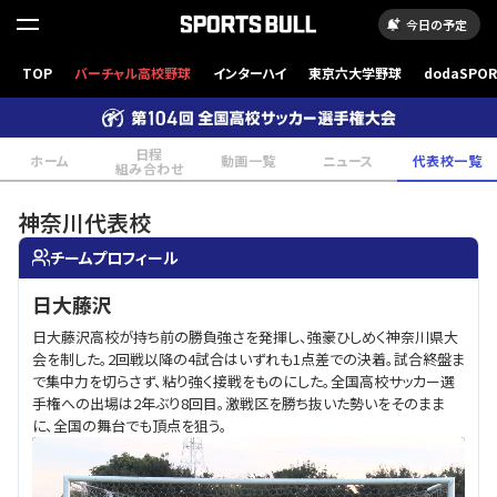
今日の予定
TOP
バーチャル高校野球
インターハイ
東京六大学野球
dodaSPO
（新しいタブ
日程
ホーム
動画一覧
ニュース
代表校一覧
組み合わせ
神奈川
代表校
チームプロフィール
日大藤沢
日大藤沢高校が持ち前の勝負強さを発揮し、強豪ひしめく神奈川県大
会を制した。2回戦以降の4試合はいずれも1点差での決着。試合終盤ま
で集中力を切らさず、粘り強く接戦をものにした。全国高校サッカー選
手権への出場は2年ぶり8回目。激戦区を勝ち抜いた勢いをそのまま
に、全国の舞台でも頂点を狙う。