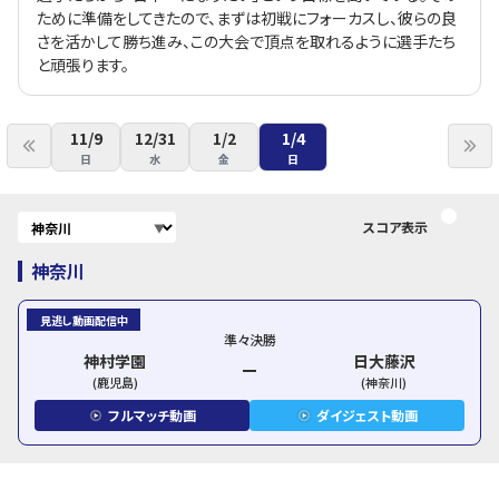
ために準備をしてきたので、まずは初戦にフォーカスし、彼らの良
さを活かして勝ち進み、この大会で頂点を取れるように選手たち
と頑張ります。
11/9
12/31
1/2
1/4
日
水
金
日
スコア表示
神奈川
見逃し動画配信中
準々決勝
神村学園
日大藤沢
(
鹿児島
)
(
神奈川
)
フルマッチ動画
ダイジェスト動画