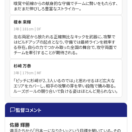
嗅覚や前線からの献身的な守備でチームに勢いをもたらす、
まだまだ伸びしろ豊富なストライカー。
榎本 来輝
3
年
181
cm
DF
左右両足から放たれる正確無比なキックを武器に、攻撃で
はビルドアップの起点となり、守備では最終ラインを統率す
る存在。自らの力でつかみ取った全国の舞台で、攻守両面で
チームを牽引することが期待される。
杉﨑 万泰
3
年
179
cm
MF
「ピッチに杉﨑が2、3人いるのでは」と思わせるほど広大な
エリアをカバーし、相手の攻撃の芽を早い段階で摘み取る。
ルーズボールの競り合いで負ける姿はほとんど見られない。
監督コメント
佐藤 輝勝
選手たちから「日本一になりたい」という目標を聞いている。その