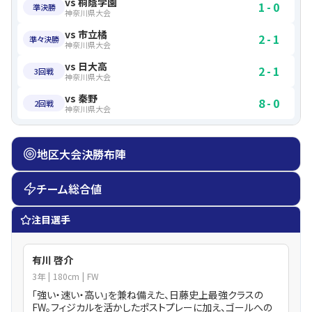
vs
桐蔭学園
1
-
0
準決勝
神奈川県大会
vs
市立橘
2
-
1
準々決勝
神奈川県大会
vs
日大高
2
-
1
3回戦
神奈川県大会
vs
秦野
8
-
0
2回戦
神奈川県大会
地区大会決勝布陣
チーム総合値
注目選手
有川 啓介
3
年
180
cm
FW
「強い・速い・高い」を兼ね備えた、日藤史上最強クラスの
FW。フィジカルを活かしたポストプレーに加え、ゴールへの