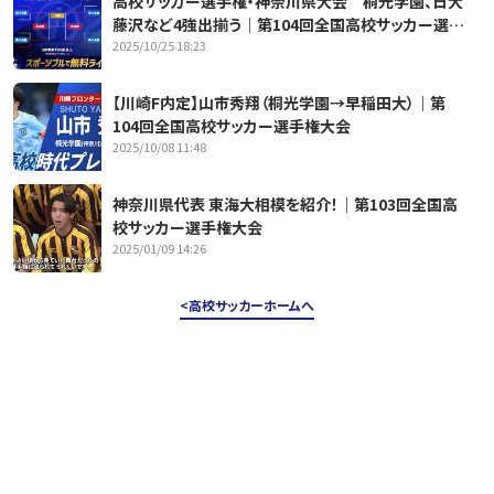
高校サッカー選手権・神奈川県大会 桐光学園、日大
藤沢など4強出揃う｜第104回全国高校サッカー選手
2025/10/25 18:23
権大会
【川崎F内定】山市秀翔（桐光学園→早稲田大）｜第
104回全国高校サッカー選手権大会
2025/10/08 11:48
神奈川県代表 東海大相模を紹介！｜第103回全国高
校サッカー選手権大会
2025/01/09 14:26
高校サッカーホームへ