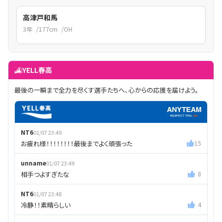
高津戸和馬
3
年
177
cm
OH
YELL春高
最後の一瞬まで全力を尽くす選手たちへ、心からの応援を届けよう。
NT6
01/07 23:49
お疲れ様！！！！！！！！最後までよく頑張った
15
unname
01/07 23:49
相手つよすぎたな
8
NT6
01/07 23:48
冷静！！素晴らしい
4