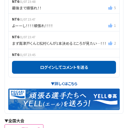
NT6
01/07 23:48
最後まで頑張れ！！
5
NT6
01/07 23:47
よーーし！！！！頑張れ！！！！
1
NT6
01/07 23:47
まず高津戸くんと松村くんが1本決めるところが見たい…！！！
2
NT6
01/07 23:45
いいよ！！ここから！
2
ログインしてコメントを送る
NT6
01/07 23:43
思い切りいけ！！！頑張れ！！！
4
▼詳しくはこちら
unname
01/07 23:41
相手の雰囲気にとりこまれすぎてるな
7
NT6
01/07 23:41
こっちだって北海道から応援してるぞ…！！1本決めよう！
6
全国大会
NT6
01/07 23:39