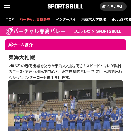
今日の予定
TOP
バーチャル高校野球
インターハイ
東京六大学野球
dodaSPO
（新しいタブ
第78回春高バレー（2026年）東海大
チーム紹介
東海大札幌
2年ぶりの春高出場を決めた東海大札幌。高さとスピードとキレが武器
のエース・高津戸和馬を中心とした超攻撃的バレーで、前回出場で叶わ
なかったセンターコート進出を目指す。