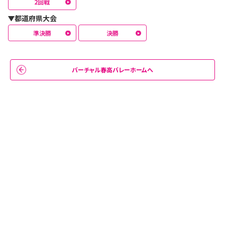
2回戦
ここから巻き返そう！
4
都道府県大会
NT6
01/07 23:39
準決勝
決勝
頑張れ！！！！
6
unname
01/07 23:37
ブロック頑張らないとなー、
9
バーチャル春高バレーホームへ
noName
01/07 23:35
高津戸が前いない時きついな
10
unnamed
01/07 23:35
高津戸以外が重要
13
noName
01/07 23:35
あかんやん
2
NT6
01/07 23:34
よく繋いだ
3
NT6
01/07 23:34
頑張れ！！！！流れ変えよう！！！
7