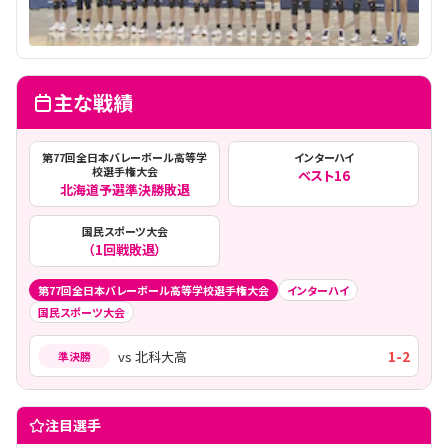
主な戦績
第77回全日本バレーボール高等学
インターハイ
校選手権大会
ベスト16
北海道予選準決勝敗退
国民スポーツ大会
（1回戦敗退）
第77回全日本バレーボール高等学校選手権大会
インターハイ
国民スポーツ大会
1
-
2
vs
北科大高
準決勝
注目選手