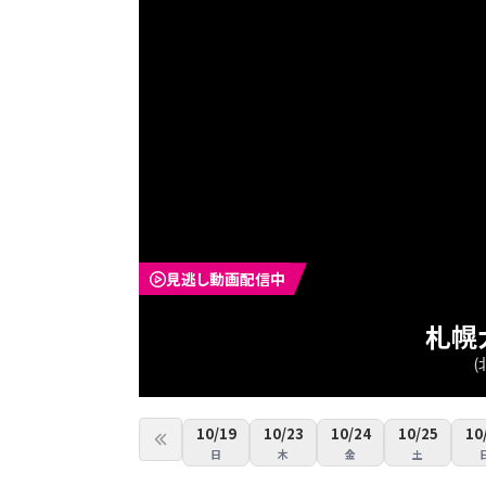
見逃し動画配信中
札幌
(
10/19
10/23
10/24
10/25
10
日
木
金
土