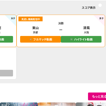
スコア表示
女子
男子
見逃し動画配信中
決勝
実
東山
清風
山
京都
大阪
動画
フルマッチ動画
ハイライト動画
もっと見