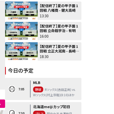
【配信終了】夏の甲子園 1
回戦 八幡商 - 健大高崎
13:30
【配信終了】夏の甲子園 1
回戦 立命館宇治 - 有明
16:00
【配信終了】夏の甲子園 1
回戦 立正大淞南 - 長崎日
大
18:30
今日の予定
MLB
7:05
野球
Rソックス(吉田正尚) vs.
Wソックス(村上宗隆)(8:10)ほか
る
北海道meiji カップ初日
7:30
ゴルフ
国内女子 吉澤柚月、