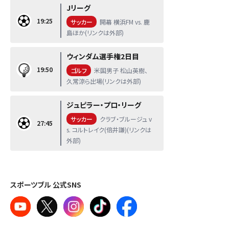
Jリーグ
19:25
サッカー
開幕 横浜FM vs. 鹿
島ほか(リンクは外部)
ウィンダム選手権2日目
19:50
ゴルフ
米国男子 松山英樹、
久常涼ら出場(リンクは外部)
ジュピラー・プロ・リーグ
サッカー
クラブ・ブルージュ v
27:45
s. コルトレイク(倍井謙)(リンクは
外部)
スポーツブル 公式SNS