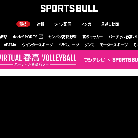
競技
速報
ライブ配信
マンガ
見逃し動画
野球
dodaSPORTS
センバツ高校野球
高校サッカー
バーチャル春高バ
（新しいタブで開く）
ABEMA
ウインタースポーツ
パラスポーツ
ダンス
モータースポーツ
そ