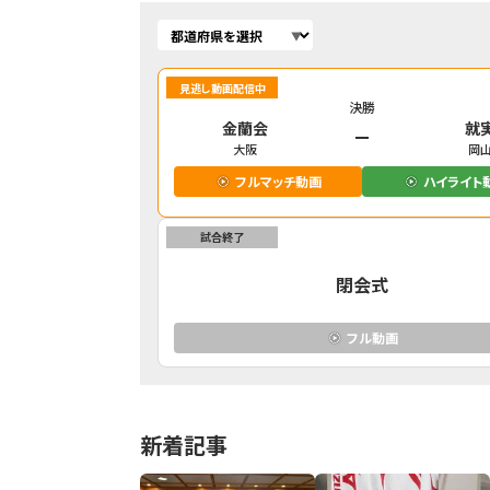
見逃し動画配信中
決勝
金蘭会
就
大阪
岡
フルマッチ動画
ハイライト
試合終了
閉会式
フル動画
新着記事