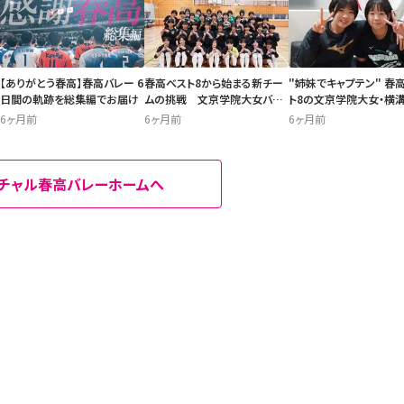
【ありがとう春高】春高バレー 6
春高ベスト8から始まる新チー
"姉妹でキャプテン" 春
日間の軌跡を総集編でお届け
ムの挑戦 文京学院大女バレ
ト8の文京学院大女・横
ー部に独占取材！
が繋ぐバレーの絆
6ヶ月前
6ヶ月前
6ヶ月前
チャル春高バレーホームへ