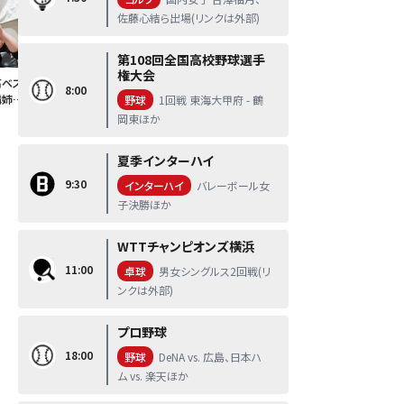
佐藤心結ら出場(リンクは外部)
第108回全国高校野球選手
権大会
高ベス
8:00
溝姉妹
野球
1回戦 東海大甲府 - 鶴
岡東ほか
夏季インターハイ
9:30
インターハイ
バレーボール女
子決勝ほか
WTTチャンピオンズ横浜
11:00
卓球
男女シングルス2回戦(リ
ンクは外部)
プロ野球
18:00
野球
DeNA vs. 広島、日本ハ
ム vs. 楽天ほか