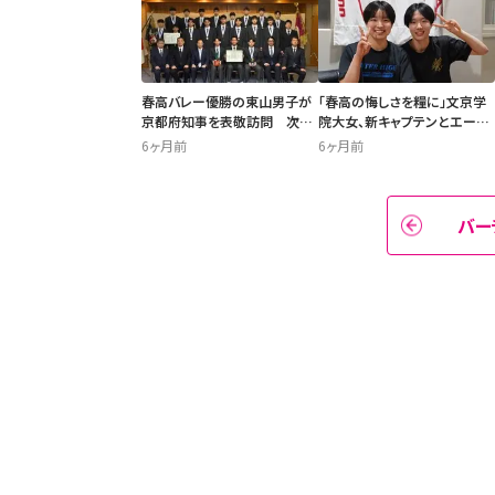
春高バレー優勝の東山男子が
「春高の悔しさを糧に」文京学
京都府知事を表敬訪問 次の
院大女、新キャプテンとエース
目標は「高校3冠」
が誓う“日本一への覚悟”
6ヶ月前
6ヶ月前
バー