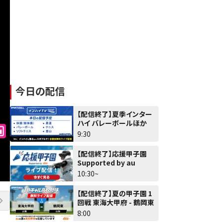
今日の配信
【配信終了】夏季インター
ハイ バレーボールほか
9:30
【配信終了】応援甲子園
Supported by au
10:30~
【配信終了】夏の甲子園 1
11/14
11/15
11/16
11/20
11/22
11/23
11/24
回戦 東海大甲府 - 鶴岡東
金
土
日
木
土
日
月
8:00