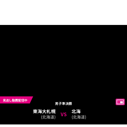
見逃し動画配信中
男子
準決勝
東海大札幌
北海
VS
(
北海道
)
(
北海道
)