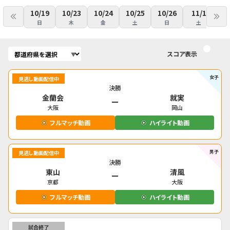
10/19
10/23
10/24
10/25
10/26
11/1
1
日
木
金
土
日
土
スコア表示
女子
見逃し動画配信中
決勝
金蘭会
就実
大阪
岡山
フルマッチ動画
ハイライト動画
男子
見逃し動画配信中
決勝
東山
清風
京都
大阪
フルマッチ動画
ハイライト動画
試合終了