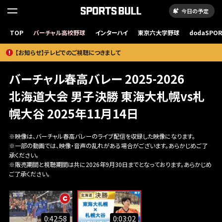
今日の予定
TOP
バーチャル高校野球
インターハイ
東京六大学野球
dodaSPO
（新しいタブ
【お知らせ】テレビでのご視聴につきまして
バーチャル春高バレー 2025-2026
北海道大会 男子決勝 東海大札幌vs札
幌大谷 2025年11月14日
※映像は、バーチャル春高バレーのライブ配信を収録した映像になります。
※一部の動画では、映像・音声の乱れがある場合がございます。あらかじめご了
承ください。
※販売期間と視聴期間は共に2026年9月30日までとなっております。あらかじめ
ご了承ください。
0:42:58
0:03:02