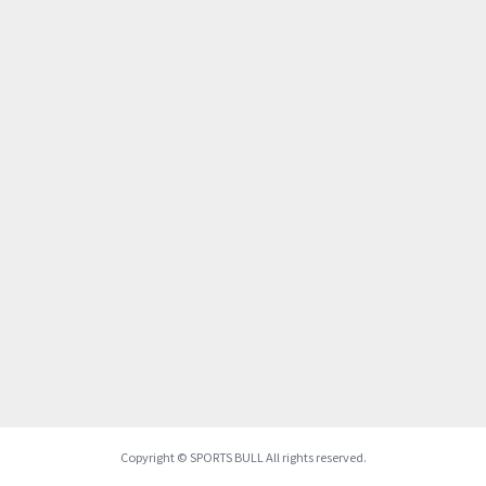
Copyright © SPORTS BULL All rights reserved.