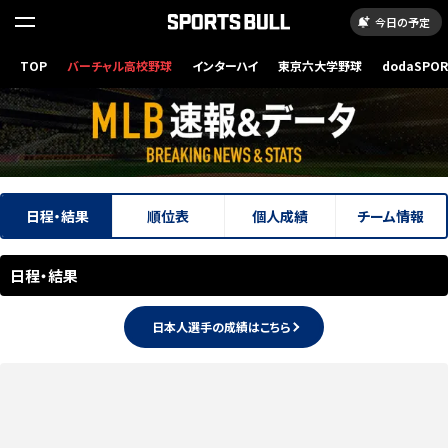
今日の予定
TOP
バーチャル高校野球
インターハイ
東京六大学野球
dodaSPO
（新しいタブ
日程・結果
順位表
個人成績
チーム情報
日程・結果
日本人選手の成績はこちら