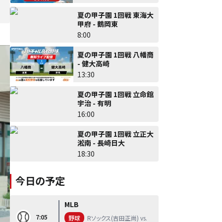
夏の甲子園 1回戦 東海大
甲府 - 鶴岡東
8:00
夏の甲子園 1回戦 八幡商
- 健大高崎
13:30
夏の甲子園 1回戦 立命館
宇治 - 有明
16:00
夏の甲子園 1回戦 立正大
淞南 - 長崎日大
18:30
今日の予定
MLB
7:05
野球
Rソックス(吉田正尚) vs.