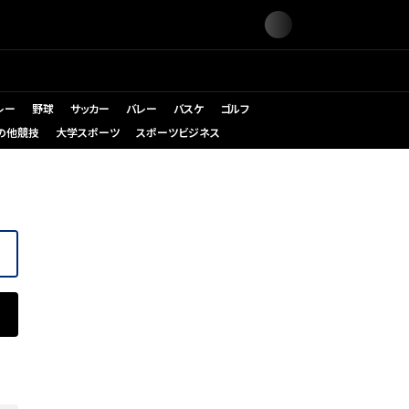
レー
野球
サッカー
バレー
バスケ
ゴルフ
の他競技
大学スポーツ
スポーツビジネス