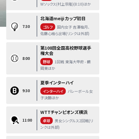
Wソックス(村上宗隆)(8:10)ほか
北海道meiji カップ初日
7:30
ゴルフ
国内女子 吉澤柚月、
佐藤心結ら出場(リンクは外部)
第108回全国高校野球選手
権大会
8:00
野球
1回戦 東海大甲府 - 鶴
岡東ほか
夏季インターハイ
9:30
インターハイ
バレーボール女
子決勝ほか
WTTチャンピオンズ横浜
11:00
卓球
男女シングルス2回戦(リ
ンクは外部)