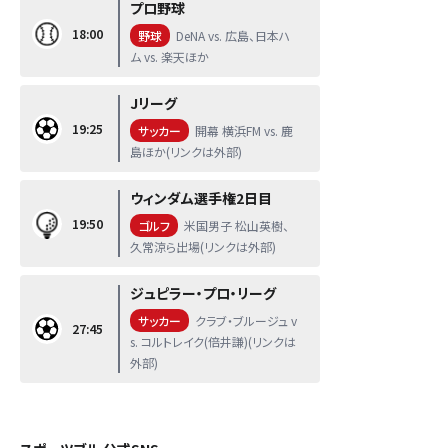
プロ野球
18:00
野球
DeNA vs. 広島、日本ハ
ム vs. 楽天ほか
Jリーグ
19:25
サッカー
開幕 横浜FM vs. 鹿
島ほか(リンクは外部)
ウィンダム選手権2日目
19:50
ゴルフ
米国男子 松山英樹、
久常涼ら出場(リンクは外部)
ジュピラー・プロ・リーグ
サッカー
クラブ・ブルージュ v
27:45
s. コルトレイク(倍井謙)(リンクは
外部)