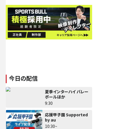
今日の配信
夏季インターハイ バレー
ボールほか
9:30
応援甲子園 Supported
by au
10:30~