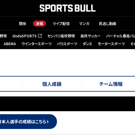
競技
速報
ライブ配信
マンガ
見逃し動画
野球
dodaSPORTS
センバツ高校野球
高校サッカー
バーチャル春高バ
（新しいタブで開く）
ABEMA
ウインタースポーツ
パラスポーツ
ダンス
モータースポーツ
そ
個人成績
チーム情報
日本人選手の成績はこちら