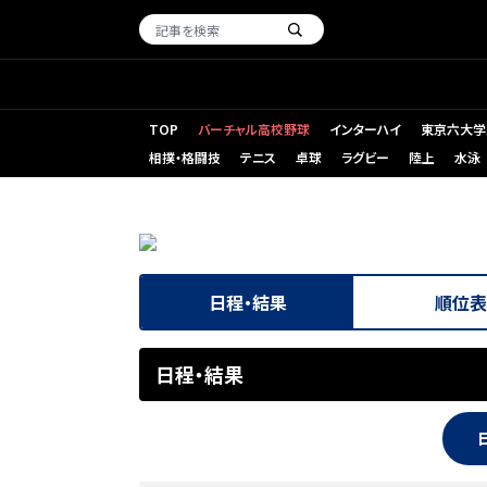
TOP
バーチャル高校野球
インターハイ
東京六大学
相撲・格闘技
テニス
卓球
ラグビー
陸上
水泳
日程・結果
順位表
日程・結果