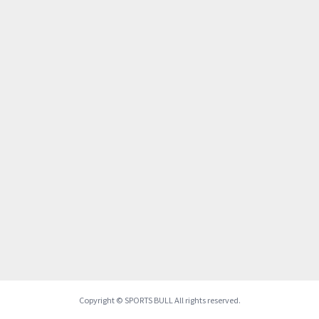
Copyright © SPORTS BULL All rights reserved.